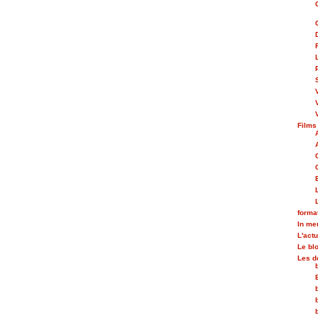
Films
forma
In m
L'actu
Le bl
Les d