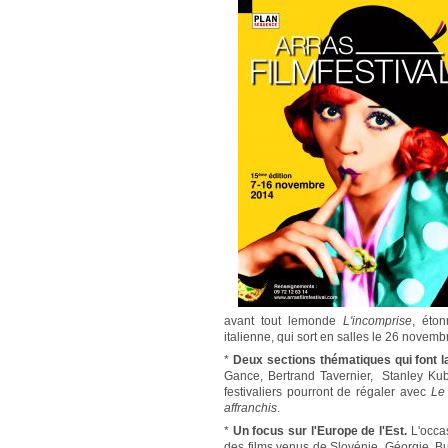
avant tout lemonde
L'incomprise
, éton
italienne, qui sort en salles le 26 novemb
*
Deux sections thématiques qui font la
Gance, Bertrand Tavernier, Stanley Kubr
festivaliers pourront de régaler avec
Le 
affranchis
.
*
Un focus sur l'Europe de l'Est.
L'occas
des films venus de Slovénie, Géorgie, Bu