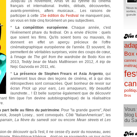
Jusqu'au 16 novembre, Arras vit au rythme du cinéma
français et international. Invités, débats, découvertes,
Nous su
avants-premières, afters musicaux... Les raisons de
sorties
gueule e
participer à cette
15e édition du Festival
ne manquent pas,
on vous en liste cinq forcément un peu subjectives.
*
La compétition européenne
. Chaque année, c'est
l'événement phare du festival. On a envie d'écrire : quels
que soient les films. Qu'ils soient bons ou mauvais, ils
donnent en effet un aperçu précieux de l'offre
adap
cinématographique européenne de l'année. Et souvent, ils
permettent de véritables surprises, voire des coups de cœur,
Box 
à l'image de
The girl from the wardrobe
de Bodo Kox en
cannes
2013,
Teddy bear
de Mads Matthiesen en 2012,
A trip
de
métra
Nejc Gazvoda en 2011, etc.
fes
*
La présence de Stephen Frears et Asia Argento
, qui
animeront tous deux des leçons de cinéma, et à qui des
can
rétrospectives sont consacrées. Quel bonheur de revoir sur
écran
Prick up your ears
,
Les arnaqueurs
,
My beautiful
politiq
laundrette
... ! Et belle surprise également que de découvrir
Bros
nant film (que l'on devine autobiographique) de la réalisatrice
re.
Vous 
 part belle au films du patrimoine
. Pour "la grande guerre", Abel
blog
ick, Joseph Losey... sont convoqués. Côté "ItalianAmerican", les
parrain
,
La fièvre du samedi soir
ou encore
Mean streets
et
Les
du Sa
ion de découvrir qu'à l'est, il ne cesse d'y avoir du nouveau, avec
lgarie, République tchèque... dont on se souviendra un jour qu'on