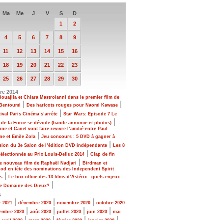
Ma
Me
J
V
S
D
1
2
4
5
6
7
8
9
11
12
13
14
15
16
18
19
20
21
22
23
25
26
27
28
29
30
e 2014
ouajila et Chiara Mastroianni dans le premier film de
|
|
 Bentoumi
Des haricots rouges pour Naomi Kawase
|
tival Paris Cinéma s’arrête
Star Wars: Episode 7 Le
|
 de la Force se dévoile (bande annonce et photos)
nne et Canet vont faire revivre l’amitié entre Paul
|
e et Emile Zola
Jeu concours : 5 DVD à gagner à
|
sion du 3e Salon de l’édition DVD indépendante
Les 8
|
sélectionnés au Prix Louis-Delluc 2014
Clap de fin
|
e nouveau film de Raphaël Nadjari
Birdman et
d en tête des nominations des Independent Spirit
|
s
Le box office des 13 films d’Astérix : quels enjeux
|
le Domaine des Dieux?
s
|
|
|
r 2021
décembre 2020
novembre 2020
octobre 2020
|
|
|
|
embre 2020
août 2020
juillet 2020
juin 2020
mai
|
|
|
|
|