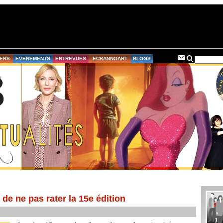
ERS
EVENEMENTS
ENTREVUES
ECRANNOART
BLOGS
de ne pas rater la 15e édition