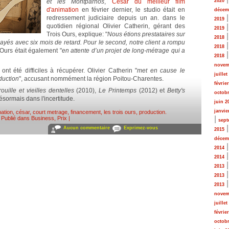
et les Montparnos
,
César du meilleur film
2020
d'animation
en février dernier, le studio était en
décem
redressement judiciaire depuis un an. dans le
2019
quotidien régional Olivier Catherin, gérant des
2019
Trois Ours, explique: "
Nous étions prestataires sur
2018
payés avec six mois de retard. Pour le second, notre client a rompu
2018
 Ours était également "
en attente d’un projet de long-métrage qui a
2018
novem
ont été difficiles à récupérer. Olivier Catherin "
met en cause le
juillet
duction
", accusant nommément la région Poitou-Charentes.
févrie
rouille et vieilles dentelles
(2010),
Le Printemps
(2012) et
Betty's
octobr
ésormais dans l'incertitude.
juin 2
janvie
ation
,
césar
,
court metrage
,
financement
,
les trois ours
,
production
.
|
Publié dans
Business
,
Prix
|
sept
Aucun commentaire
Exprimez-vous
2015
décem
2014
2014
2013
2013
2013
novem
juillet
févrie
octobr