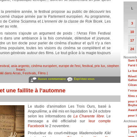
L
 la première année, le festival propose au public de découvrir les
x décerné chaque année par le Parlement européen. Au programme,
es
de Celine Sciamma et
L'ennemi de la classe
de Rok Bicek. Les
3
er au vote.
10
es raisons s'ajoute un argument de poids : l'Arras Film Festival
s dans une ambiance à la fois conviviale, détendue et joyeuse.
17
dre un ton docte pour parler de cinéma d'auteur et qu'il n'y a rien
ma populaire, toutes les visions du cinéma se complètent et se
24
union générale autour des films. Le tout grâce à la magie toujours
Novembr
Sami B
estival
,
asia argento
,
cinéma européen
,
europe de l'est
,
festival
,
prix lux
,
stephen
Farid
frears
.
Le fes
lié dans
Arras
,
Festivals
,
Films
|
Réveil
Aucun commentaire
Exprimez-vous
Gallie
Cézann
t une faillite à l’automne
l’occa
films 
pour l
Boyhoo
Le studio d'animation Les Trois Ours, basé à
Award
Angoulême, a été mis en liquidation le 24 octobre
selon les informations de
La Charente libre
. Le
pour 
message a été officialisé sur
leur compte
Archive
Facebook
le 2 novembre.
janvie
|
sept
Producteur du court-métrage
Mademoiselle Kiki