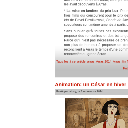
les avait découverts à Arras.
*
La mise en lumière du prix Lux
. Pour
trois films qui concourent pour le pri
Ida
de Pavel Pawlikowski,
Bande de fill
spectateurs sont même amenés à particip
Sans oublier qu'à toutes ces excellent
propose des rencontres et des échange
Parce qu'il n'est pas nécessaire de pren
non plus de honteux à proposer un ciné
réconcilient à Arras le temps d'une comm
renouvelée du grand écran.
Tags liés à cet article:
arras
,
Arras 2014
,
Arras film f
Pub
Animation: un César en hiver e
Posté par vincy, le 8 novembre 2014