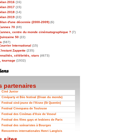
bilan 2016
(16)
bilan 2017
(15)
bilan 2018
(14)
bilan 2019
(22)
Bilan d'une décennie (2000-2009)
(6)
Cannes 70
(69)
Cannes, centre du monde cinématographique ?
(7)
Quinzaine 50
(22)
as
(587)
Courrier International
(15)
L'instant Zappette
(235)
nalités, célébrités, stars
(4673)
t, tournage
(1932)
 partenaires
Ciné Junior
Cinéparty et Béo festival (Divan du monde)
Festival ciné-jeune de l'Aisne (St Quentin)
Festival Cinespana de Toulouse
Festival des Cinémas d'Asie de Vesoul
Festival des films gays et lesbiens de Paris
Festival des scénaristes à Bourges
Rencontres internationales Henri Langlois
 sites