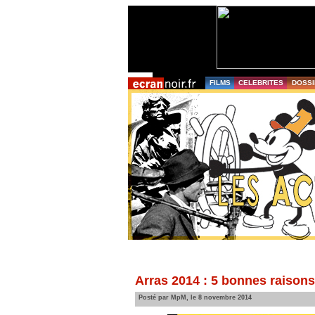
FILMS
CELEBRITES
DOSSI
Arras 2014 : 5 bonnes raisons 
Posté par MpM, le 8 novembre 2014