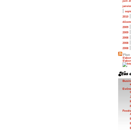
juin 2
janvie
|
sept
2010
décem
2009
2009
2008
2008
2008
Flux 
S'abon
S'abon
Busin
Evén
Festi