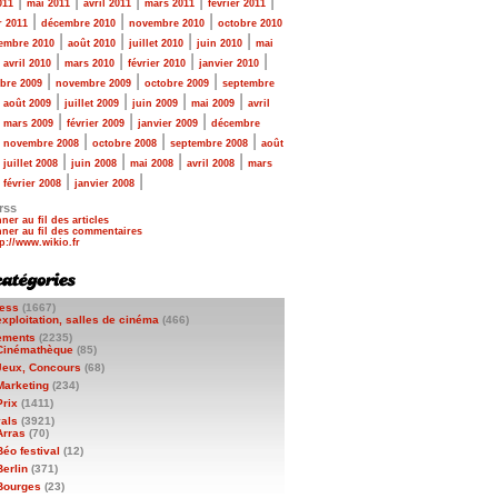
|
|
|
|
|
011
mai 2011
avril 2011
mars 2011
février 2011
|
|
|
r 2011
décembre 2010
novembre 2010
octobre 2010
|
|
|
|
embre 2010
août 2010
juillet 2010
juin 2010
mai
|
|
|
|
|
avril 2010
mars 2010
février 2010
janvier 2010
|
|
|
bre 2009
novembre 2009
octobre 2009
septembre
|
|
|
|
|
août 2009
juillet 2009
juin 2009
mai 2009
avril
|
|
|
|
mars 2009
février 2009
janvier 2009
décembre
|
|
|
|
novembre 2008
octobre 2008
septembre 2008
août
|
|
|
|
|
juillet 2008
juin 2008
mai 2008
avril 2008
mars
|
|
|
février 2008
janvier 2008
rss
ner au fil des articles
ner au fil des commentaires
ess
(1667)
exploitation, salles de cinéma
(466)
ements
(2235)
Cinémathèque
(85)
Jeux, Concours
(68)
Marketing
(234)
Prix
(1411)
vals
(3921)
Arras
(70)
Béo festival
(12)
Berlin
(371)
Bourges
(23)