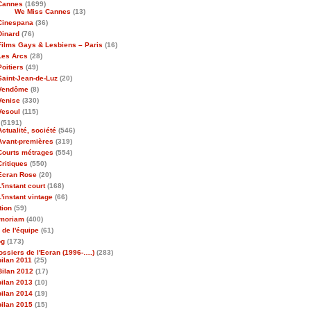
Cannes
(1699)
We Miss Cannes
(13)
Cinespana
(36)
Dinard
(76)
Films Gays & Lesbiens – Paris
(16)
Les Arcs
(28)
Poitiers
(49)
Saint-Jean-de-Luz
(20)
Vendôme
(8)
Venise
(330)
Vesoul
(115)
(5191)
Actualité, société
(546)
Avant-premières
(319)
Courts métrages
(554)
Critiques
(550)
Ecran Rose
(20)
L'instant court
(168)
L'instant vintage
(66)
tion
(59)
emoriam
(400)
 de l'équipe
(61)
og
(173)
ossiers de l'Ecran (1996-….)
(283)
bilan 2011
(25)
Bilan 2012
(17)
bilan 2013
(10)
bilan 2014
(19)
bilan 2015
(15)