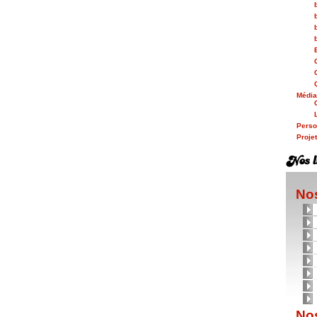
Médi
Person
Proje
Nos
Nos