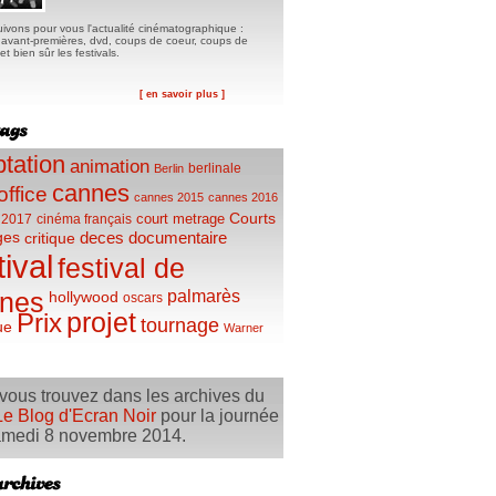
ivons pour vous l'actualité cinématographique :
, avant-premières, dvd, coups de coeur, coups de
t bien sûr les festivals.
[ en savoir plus ]
tation
animation
berlinale
Berlin
cannes
office
cannes 2015
cannes 2016
Courts
court metrage
 2017
cinéma français
ges
deces
documentaire
critique
tival
festival de
palmarès
nes
hollywood
oscars
projet
Prix
tournage
ue
Warner
vous trouvez dans les archives du
Le Blog d'Ecran Noir
pour la journée
medi 8 novembre 2014.