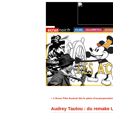
FILMS
CELEBRITES
DOSSI
«
L’Arras Film festival fait le plein d’avant-prem
Audrey Tautou : du remake U