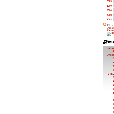
2009
2009
2008
2008
2008
Flux 
S'abon
S'abon
Busin
Evén
Festi