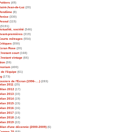
Poitiers
(49)
Saint-Jean-de-Luz
(20)
Vendôme
(8)
Venise
(330)
Vesoul
(115)
(5191)
Actualité, société
(546)
Avant-premières
(319)
Courts métrages
(554)
Critiques
(550)
Ecran Rose
(20)
L'instant court
(168)
L'instant vintage
(66)
tion
(59)
emoriam
(400)
 de l'équipe
(61)
og
(173)
ossiers de l'Ecran (1996-….)
(283)
bilan 2011
(25)
Bilan 2012
(17)
bilan 2013
(10)
bilan 2014
(19)
bilan 2015
(15)
bilan 2016
(16)
bilan 2017
(15)
bilan 2018
(14)
bilan 2019
(22)
Bilan d'une décennie (2000-2009)
(6)
Cannes 70
(69)