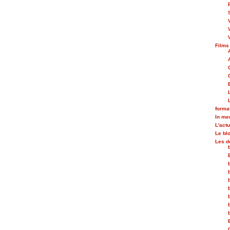
Films
forma
In m
L'actu
Le bl
Les d