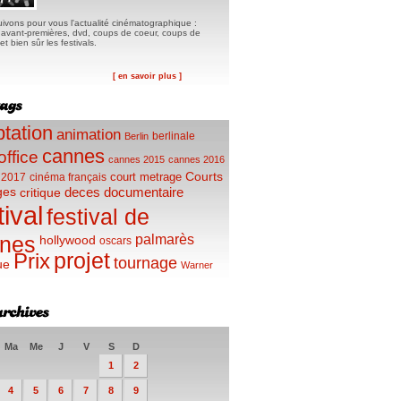
ivons pour vous l'actualité cinématographique :
, avant-premières, dvd, coups de coeur, coups de
t bien sûr les festivals.
[ en savoir plus ]
tation
animation
berlinale
Berlin
cannes
office
cannes 2015
cannes 2016
Courts
court metrage
 2017
cinéma français
ges
deces
documentaire
critique
tival
festival de
palmarès
nes
hollywood
oscars
projet
Prix
tournage
ue
Warner
Ma
Me
J
V
S
D
1
2
4
5
6
7
8
9