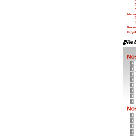
Médi
Person
Proje
Nos
Nos