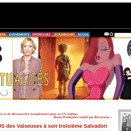
ERS
EVENEMENTS
ENTREVUES
ECRANNOART
BLOGS
ières et de découvertes européennes pour sa 17e édition
Bruno Podalydès séduit par Bécassine
»
S des Valseuses à son troisième Salvadori