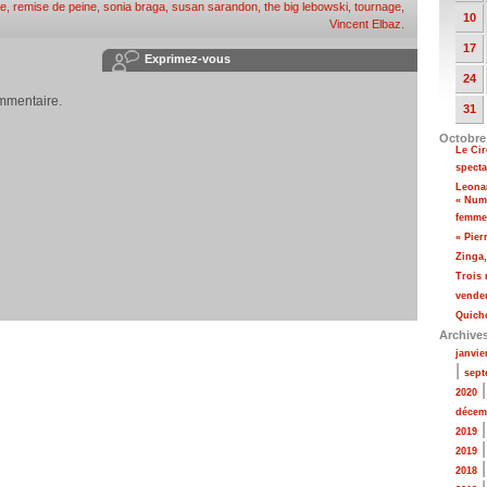
e
,
remise de peine
,
sonia braga
,
susan sarandon
,
the big lebowski
,
tournage
,
10
Vincent Elbaz
.
17
Exprimez-vous
24
mmentaire.
31
Octobre
Le Ci
specta
Leona
« Numé
femme
« Pier
Zinga
Trois
vendeu
Quicho
Archive
janvie
|
sept
2020
décem
2019
2019
2018