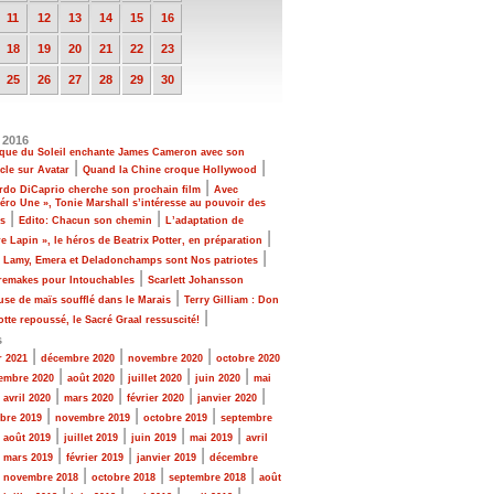
11
12
13
14
15
16
18
19
20
21
22
23
25
26
27
28
29
30
 2016
rque du Soleil enchante James Cameron avec son
|
|
cle sur Avatar
Quand la Chine croque Hollywood
|
rdo DiCaprio cherche son prochain film
Avec
ro Une », Tonie Marshall s’intéresse au pouvoir des
|
|
s
Edito: Chacun son chemin
L’adaptation de
|
re Lapin », le héros de Beatrix Potter, en préparation
|
, Lamy, Emera et Deladonchamps sont Nos patriotes
|
 remakes pour Intouchables
Scarlett Johansson
|
se de maïs soufflé dans le Marais
Terry Gilliam : Don
|
tte repoussé, le Sacré Graal ressuscité!
s
|
|
|
r 2021
décembre 2020
novembre 2020
octobre 2020
|
|
|
|
embre 2020
août 2020
juillet 2020
juin 2020
mai
|
|
|
|
|
avril 2020
mars 2020
février 2020
janvier 2020
|
|
|
bre 2019
novembre 2019
octobre 2019
septembre
|
|
|
|
|
août 2019
juillet 2019
juin 2019
mai 2019
avril
|
|
|
|
mars 2019
février 2019
janvier 2019
décembre
|
|
|
|
novembre 2018
octobre 2018
septembre 2018
août