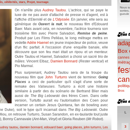
s, célébrités, stars
,
Projet, tournage
.
Nous su
On n'arrête plus
Audrey Tautou
. L'actrice, qui se paye le
sorties
gueule e
luxe de ne pas avoir d'attaché de presse ni d'agent, est à
l'affiche d'
Eternité
et de
L'Odyssée
. En janvier, elle sera au
générique de
Ouvert la nuit
, le nouveau film d'Edouard
Baer. Mais avant cela, en novembre, l'actrice tournera son
troisième film avec Pierre Salvadori,
Remise de peine
.
Produit par Les Films Pelléas, le long métrage mettra en
adap
vedette
Adèle Haenel
en jeune inspecteur de police, veuve
d'un flic parfait. A l'occasion d'une enquête banale, elle
Box 
découvre que son feu mari était un ripou et un menteur.
Outre Tautou et Haenel, Salvadori a choisi un sacré trio de
cannes
mâles: Vincent Elbaz,
Damien Bonnard
(
Rester vertical
) et
métra
Pio Marmaï.
fes
Plus surprenant, Audrey Tautou sera de la troupe du
nouveau film que
John Turturro
vient de terminer.
Going
can
Places
a ceci de particulier qu'il s'agit d'une sorte de
politiq
remake des
Valseuses
. Turturro a écrit une histoire
Bros
similaire à partir des du scénario de Bertrand Blier mais
aussi de
The Big Lebowski
des frères Coen. Dans cette
version, Turtutto aurait eu l'autorisation des Coen pour
incarner un certain Jesus Quintana, fan de bowling avec
he Duke), soit le type qu'il incarnait dans
The Big Lebowski
. Outre
L
Miou, on retrouve Turturro, Susan Sarandon, en ex-taularde tout juste
), Bonny Cannavale (
Ant-Man
,
Vinyl
) et Gloria Reuben (
Mr Robot
).
3
audrey tautou
,
damien bonnard
,
edouard baer
,
going places
,
john turturro
,
Les