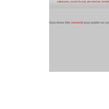
valseuses
,
ouvert la nuit
,
pio marmai
,
remak
Vous devez être
connecté
pour publier un co