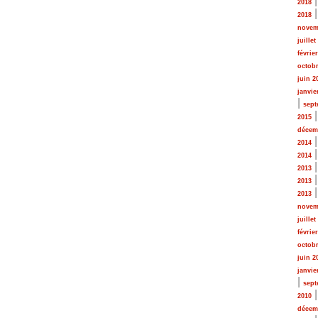
2018
2018
novem
juillet
févrie
octobr
juin 2
janvie
|
sept
2015
décem
2014
2014
2013
2013
2013
novem
juillet
févrie
octobr
juin 2
janvie
|
sept
2010
décem