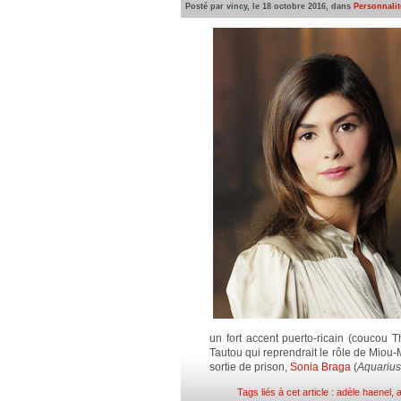
Posté par vincy, le 18 octobre 2016, dans
Personnalité
un fort accent puerto-ricain (coucou T
Tautou qui reprendrait le rôle de Miou-
sortie de prison,
Sonia Braga
(
Aquarius
Tags liés à cet article :
adèle haenel
,