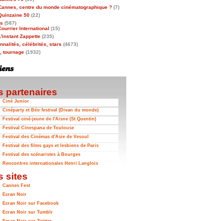
Cannes, centre du monde cinématographique ?
(7)
Quinzaine 50
(22)
as
(587)
Courrier International
(15)
L'instant Zappette
(235)
nalités, célébrités, stars
(4673)
t, tournage
(1932)
 partenaires
Ciné Junior
Cinéparty et Béo festival (Divan du monde)
Festival ciné-jeune de l'Aisne (St Quentin)
Festival Cinespana de Toulouse
Festival des Cinémas d'Asie de Vesoul
Festival des films gays et lesbiens de Paris
Festival des scénaristes à Bourges
Rencontres internationales Henri Langlois
 sites
Cannes Fest
Ecran Noir
Ecran Noir sur Facebook
Ecran Noir sur Tumblr