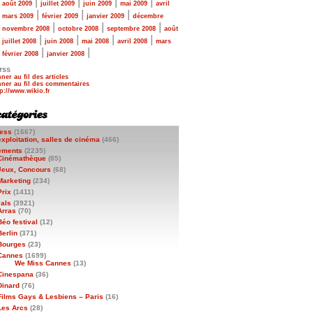
|
|
|
|
|
août 2009
juillet 2009
juin 2009
mai 2009
avril
|
|
|
|
mars 2009
février 2009
janvier 2009
décembre
|
|
|
|
novembre 2008
octobre 2008
septembre 2008
août
|
|
|
|
|
juillet 2008
juin 2008
mai 2008
avril 2008
mars
|
|
|
février 2008
janvier 2008
rss
ner au fil des articles
ner au fil des commentaires
ess
(1667)
exploitation, salles de cinéma
(466)
ements
(2235)
Cinémathèque
(85)
Jeux, Concours
(68)
Marketing
(234)
Prix
(1411)
vals
(3921)
Arras
(70)
Béo festival
(12)
Berlin
(371)
Bourges
(23)
Cannes
(1699)
We Miss Cannes
(13)
Cinespana
(36)
Dinard
(76)
Films Gays & Lesbiens – Paris
(16)
Les Arcs
(28)