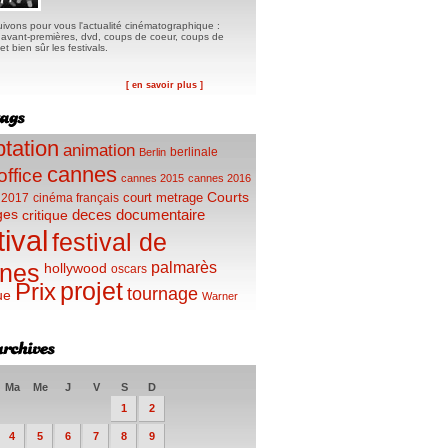
ivons pour vous l'actualité cinématographique :
, avant-premières, dvd, coups de coeur, coups de
t bien sûr les festivals.
[ en savoir plus ]
tation
animation
berlinale
Berlin
cannes
office
cannes 2015
cannes 2016
Courts
court metrage
 2017
cinéma français
ges
deces
documentaire
critique
tival
festival de
palmarès
nes
hollywood
oscars
projet
Prix
tournage
ue
Warner
Ma
Me
J
V
S
D
1
2
4
5
6
7
8
9