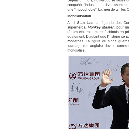
Depuis un mois, Hollywood se laisse dév
conquérir l'industrie du divertissement
une "nippophobie". Là, rien de tel: les C
Mondialisation
Ainsi
Stan Lee
, la légende des Co
superhéros,
Monkey Master
, pour u
réelles ciblera le marché chinois en pri
également. D'autant que l'histoire se p
modernes. La figure du singe guerri
tournage (en anglais) devrait comme
mondialisé.