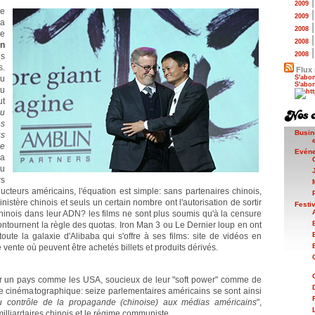
2009
pe
2009
va
2008
de
2008
in
2008
es
s.
Flux 
du
S'abon
S'abon
du
ut
au
es
Busin
us
ue
Evén
 a
u
rs
ucteurs américains, l'équation est simple: sans partenaires chinois,
inistère chinois et seuls un certain nombre ont l'autorisation de sortir
Festi
nois dans leur ADN? les films ne sont plus soumis qu'à la censure
contournent la règle des quotas. Iron Man 3 ou Le Dernier loup en ont
toute la galaxie d'Alibaba qui s'offre à ses films: site de vidéos en
ente où peuvent être achetés billets et produits dérivés.
 un pays comme les USA, soucieux de leur "soft power" comme de
e cinématographique: seize parlementaires américains se sont ainsi
u contrôle de la propagande (chinoise) aux médias américains
",
 milliardaires chinois et le régime communiste.