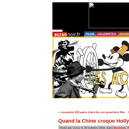
FILMS
CELEBRITES
DOSSI
«
Leonardo DiCaprio cherche son prochain film
Quand la Chine croque Holl
Posté par vincy, le 30 octobre 2016, dans
Business
,
P