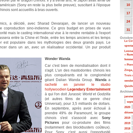
orer par le dragon chinois. Il y a trente ans, le Japon avait tenté de
 américain (Sony en reste la plus belle preuve), suscitant à l'époque
10
hinois sont accueillis à bras ouverts.
17
24
mics, a décidé, avec Sharad Devarajan, de lancer un nouveau
ne coproduction sino-indienne. Ce gros budget en prises de vues
31
orité mais le casting international vise à le rendre rentable à l'export
assera entre la Chine et l'Inde, entre les temps anciens et les temps
Octobre
Le Ci
er est populaire dans les mythologies des deux grands pays. Le
specta
ncer dans un an, avec un réalisateur occidental. Un pur produit
Leona
« Numé
Wonder Wanda
femme
« Pier
Car c'est bien de mondialisation dont il
s'agit. L'un des mastodontes chinois les
Zinga
plus conquérants est le conglomérat
Trois
géant Dalian Wanda Group.
Wanda
a
vendeu
racheté en janvier le studio
Quicho
hollywoodien
Legendary Entertainment
Archive
à qui l'on doit
Jurassic World
et
Godzilla
janvie
(et autres films de ce genre chez
|
sept
Universal), pour 3,5 milliards de dollars.
2020
En septembre, après avoir échoué à
prendre 49% de Paramount, le groupe
décem
chinois s'est s'associé avec
Sony
2019
Pictures
pour co-produire des films
2019
(notamment des blockbusters coûteux).
2018
Pour Sony, c'est aussi l'opportunité