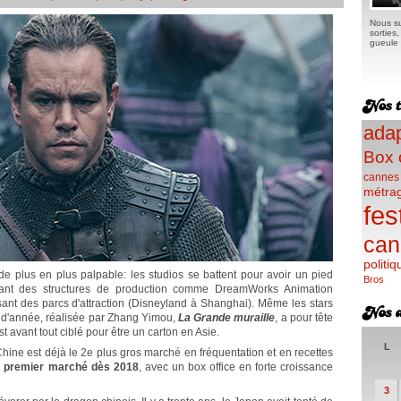
Nous su
sorties
gueule e
adap
Box 
cannes
métra
fes
can
politiq
de plus en plus palpable: les studios se battent pour avoir un pied
Bros
réant des structures de production comme DreamWorks Animation
sant des parcs d'attraction (Disneyland à Shanghai). Même les stars
in d'année, réalisée par Zhang Yimou,
La Grande muraille
, a pour tête
st avant tout ciblé pour être un carton en Asie.
L
a Chine est déjà le 2e plus gros marché en fréquentation et en recettes
 premier marché dès 2018
, avec un box office en forte croissance
3