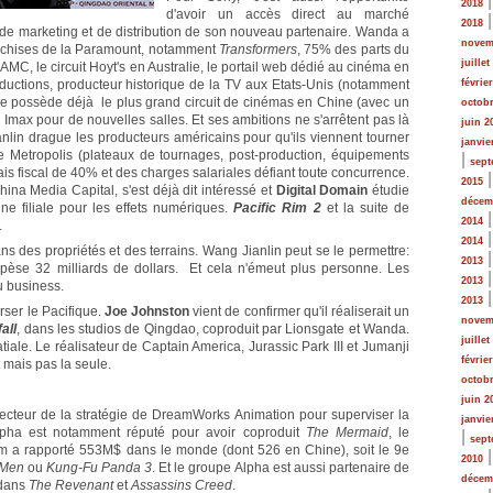
2018
d'avoir un accès direct au marché
2018
 de marketing et de distribution de son nouveau partenaire. Wanda a
novem
anchises de la Paramount, notamment
Transformers
, 75% des parts du
juillet
MC, le circuit Hoyt's en Australie, le portail web dédié au cinéma en
uctions, producteur historique de la TV aux Etats-Unis (notamment
févrie
upe possède déjà le plus grand circuit de cinémas en Chine (avec un
octobr
c Imax pour de nouvelles salles. Et ses ambitions ne s'arrêtent pas là
juin 2
nlin drague les producteurs américains pour qu'ils viennent tourner
janvie
 Metropolis (plateaux de tournages, post-production, équipements
|
sept
bais fiscal de 40% et des charges salariales défiant toute concurrence.
2015
hina Media Capital, s'est déjà dit intéressé et
Digital Domain
étudie
décem
 une filiale pour les effets numériques.
Pacific Rim 2
et la suite de
2014
.
2014
s des propriétés et des terrains. Wang Jianlin peut se le permettre:
2013
e pèse 32 milliards de dollars. Et cela n'émeut plus personne. Les
2013
u business.
2013
erser le Pacifique.
Joe Johnston
vient de confirmer qu'il réaliserait un
novem
all
, dans les studios de Qingdao, coproduit par Lionsgate et Wanda.
juillet
tiale. Le réalisateur de Captain America, Jurassic Park III et Jumanji
févrie
 mais pas la seule.
octobr
juin 2
recteur de la stratégie de DreamWorks Animation pour superviser la
janvie
lpha est notamment réputé pour avoir coproduit
The Mermaid
, le
|
sept
ilm a rapporté 553M$ dans le monde (dont 526 en Chine), soit le 9e
2010
-Men
ou
Kung-Fu Panda 3
. Et le groupe Alpha est aussi partenaire de
décem
 dans
The Revenant
et
Assassins Creed
.