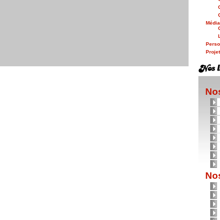
Médi
Person
Proje
Nos
Nos