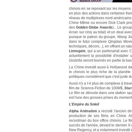
chinois en se reposant sur les moyens
en plus des actions dans certaines fr
réseau de multiplexes nord-américains A
Chine Mtime ou encore Dick Clark prod
des
Golden Globe Awards
)... Le gro
écran sur cinq au total) et un deal ave
puisque le patron du groupe, Wang Jia
dans le futur complexe Qingdao Movie
techniques, décors...), en offrant un ra
Lionsgate
, qui a un partenariat avec C
actuellement la possibilité d'installer
Godzilla
seront tournés en partie là bas
La Chine investit aussi à Hollywood dan
le chinois le plus riche de la planèt
politiques considèrent que c'est juste d
Aussi n'y a t-il plus de complexe à trav
film de Science-Fiction de 100M$,
Starf
Le film se déroule dans une station spa
est l'une des grosses prises du moment
L'Empire du Soleil
Alpha Animation
a recruté l'ancien di
production de ses films en Chine. A
recordman du box office chinois. Le f
succès de l'année, devant le dernier
X
New Regency, et a notamment investit