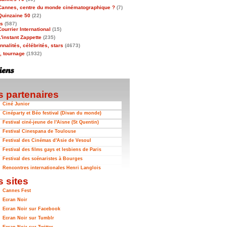
Cannes, centre du monde cinématographique ?
(7)
Quinzaine 50
(22)
as
(587)
Courrier International
(15)
L'instant Zappette
(235)
nalités, célébrités, stars
(4673)
t, tournage
(1932)
 partenaires
Ciné Junior
Cinéparty et Béo festival (Divan du monde)
Festival ciné-jeune de l'Aisne (St Quentin)
Festival Cinespana de Toulouse
Festival des Cinémas d'Asie de Vesoul
Festival des films gays et lesbiens de Paris
Festival des scénaristes à Bourges
Rencontres internationales Henri Langlois
 sites
Cannes Fest
Ecran Noir
Ecran Noir sur Facebook
Ecran Noir sur Tumblr