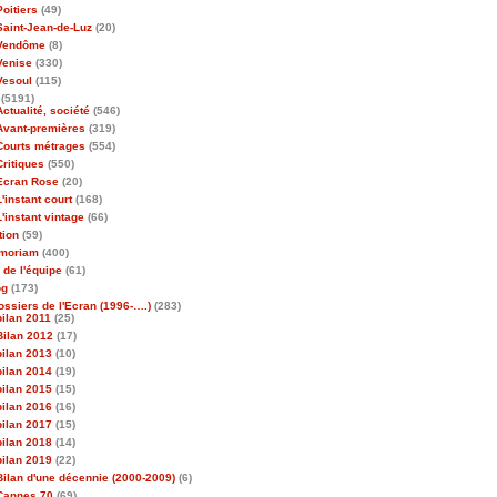
Poitiers
(49)
Saint-Jean-de-Luz
(20)
Vendôme
(8)
Venise
(330)
Vesoul
(115)
(5191)
Actualité, société
(546)
Avant-premières
(319)
Courts métrages
(554)
Critiques
(550)
Ecran Rose
(20)
L'instant court
(168)
L'instant vintage
(66)
tion
(59)
emoriam
(400)
 de l'équipe
(61)
og
(173)
ossiers de l'Ecran (1996-….)
(283)
bilan 2011
(25)
Bilan 2012
(17)
bilan 2013
(10)
bilan 2014
(19)
bilan 2015
(15)
bilan 2016
(16)
bilan 2017
(15)
bilan 2018
(14)
bilan 2019
(22)
Bilan d'une décennie (2000-2009)
(6)
Cannes 70
(69)