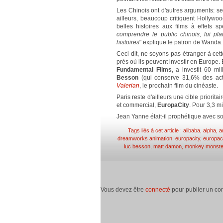
Les Chinois ont d'autres arguments: sel
ailleurs, beaucoup critiquent Hollywoo
belles histoires aux films à effets sp
comprendre le public chinois, lui pl
histoires
" explique le patron de Wanda. 
Ceci dit, ne soyons pas étranger à ce
près où ils peuvent investir en Europe. 
Fundamental Films
, a investit 60 mi
Besson
(qui conserve 31,6% des acti
Valerian
, le prochain film du cinéaste.
Paris reste d'ailleurs une cible priorit
et commercial,
EuropaCity
. Pour 3,3 mi
Jean Yanne était-il prophétique avec s
Tags liés à cet article :
alibaba
,
alpha
,
a
dreamworks animation
,
europacity
,
europac
luc besson
,
matt damon
,
monkey monste
Vous devez être
connecté
pour publier un co