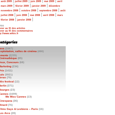
|
|
|
|
|
août 2009
juillet 2009
juin 2009
mai 2009
avril
|
|
|
|
mars 2009
février 2009
janvier 2009
décembre
|
|
|
|
novembre 2008
octobre 2008
septembre 2008
août
|
|
|
|
|
juillet 2008
juin 2008
mai 2008
avril 2008
mars
|
|
|
février 2008
janvier 2008
rss
ner au fil des articles
ner au fil des commentaires
ess
(1667)
exploitation, salles de cinéma
(466)
ements
(2235)
Cinémathèque
(85)
Jeux, Concours
(68)
Marketing
(234)
Prix
(1411)
vals
(3921)
Arras
(70)
Béo festival
(12)
Berlin
(371)
Bourges
(23)
Cannes
(1699)
We Miss Cannes
(13)
Cinespana
(36)
Dinard
(76)
Films Gays & Lesbiens – Paris
(16)
Les Arcs
(28)