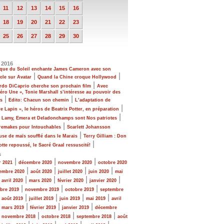
11
12
13
14
15
16
18
19
20
21
22
23
25
26
27
28
29
30
 2016
rque du Soleil enchante James Cameron avec son
|
|
cle sur Avatar
Quand la Chine croque Hollywood
|
rdo DiCaprio cherche son prochain film
Avec
ro Une », Tonie Marshall s’intéresse au pouvoir des
|
|
s
Edito: Chacun son chemin
L’adaptation de
|
re Lapin », le héros de Beatrix Potter, en préparation
|
, Lamy, Emera et Deladonchamps sont Nos patriotes
|
 remakes pour Intouchables
Scarlett Johansson
|
se de maïs soufflé dans le Marais
Terry Gilliam : Don
|
tte repoussé, le Sacré Graal ressuscité!
s
|
|
|
r 2021
décembre 2020
novembre 2020
octobre 2020
|
|
|
|
embre 2020
août 2020
juillet 2020
juin 2020
mai
|
|
|
|
|
avril 2020
mars 2020
février 2020
janvier 2020
|
|
|
bre 2019
novembre 2019
octobre 2019
septembre
|
|
|
|
|
août 2019
juillet 2019
juin 2019
mai 2019
avril
|
|
|
|
mars 2019
février 2019
janvier 2019
décembre
|
|
|
|
novembre 2018
octobre 2018
septembre 2018
août