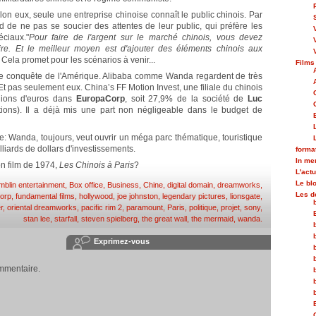
on eux, seule une entreprise chinoise connaît le public chinois. Par
d de ne pas se soucier des attentes de leur public, qui préfère les
éciaux."
Pour faire de l'argent sur le marché chinois, vous devez
aire. Et le meilleur moyen est d'ajouter des éléments chinois aux
Cela promet pour les scénarios à venir...
Films
tte conquête de l'Amérique. Alibaba comme Wanda regardent de très
Et pas seulement eux. China’s FF Motion Invest, une filiale du chinois
llions d'euros dans
EuropaCorp
, soit 27,9% de la société de
Luc
ons). Il a déjà mis une part non négligeable dans le budget de
aire: Wanda, toujours, veut ouvrir un méga parc thématique, touristique
lliards de dollars d'investissements.
forma
In m
on film de 1974,
Les Chinois à Paris
?
L'actu
Le bl
mblin entertainment
,
Box office
,
Business
,
Chine
,
digital domain
,
dreamworks
,
Les d
orp
,
fundamental films
,
hollywood
,
joe johnston
,
legendary pictures
,
lionsgate
,
r
,
oriental dreamworks
,
pacific rim 2
,
paramount
,
Paris
,
politique
,
projet
,
sony
,
stan lee
,
starfall
,
steven spielberg
,
the great wall
,
the mermaid
,
wanda
.
Exprimez-vous
mmentaire.