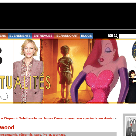
ERS
EVENEMENTS
ENTREVUES
ECRANNOART
BLOGS
Le Cirque du Soleil enchante James Cameron avec son spectacle sur Avatar
»
ywood
ersonnalités, célébrités, stars
,
Projet, tournage
.