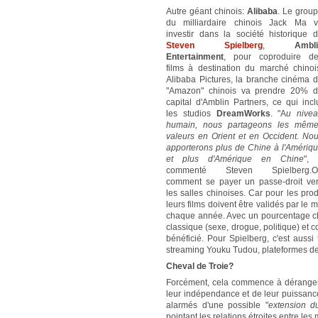
Autre géant chinois:
Alibaba
. Le grou
du milliardaire chinois Jack Ma 
investir dans la société historique 
Steven Spielberg
,
Ambl
Entertainment
, pour coproduire d
films à destination du marché chinoi
Alibaba Pictures, la branche cinéma 
"Amazon" chinois va prendre 20% 
capital d'Amblin Partners, ce qui incl
les studios
DreamWorks
. "A
u nive
humain, nous partageons les mêm
valeurs en Orient et en Occident. No
apporterons plus de Chine à l'Amériq
et plus d'Amérique en Chine
",
commenté Steven Spielberg.O
comment se payer un passe-droit ve
les salles chinoises. Car pour les prod
leurs films doivent être validés par le m
chaque année. Avec un pourcentage chi
classique (sexe, drogue, politique) et 
bénéficié. Pour Spielberg, c'est aussi 
streaming Youku Tudou, plateformes de v
Cheval de Troie?
Forcément, cela commence à déranger
leur indépendance et de leur puissanc
alarmés d'une possible "
extension d
pointant les relations étroites entre les