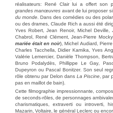
réalisateurs: René Clair lui a offert son
grandes manœuvres
avant de lui proposer s
du monde
. Dans des comédies ou des polars
ou des drames, Claude Rich a aussi été diri
Yves Robert, Jean Renoir, Michel Deville, 
Chabrol, René Clément, Jean-Pierre Mocky, 
mariée était en noir
), Michel Audiard, Pierr
Charles Tacchella, Didier Kamika, Yves Ang
Valérie Lemercier, Danièle Thompson, Bertra
Bruno Podalydès, Phillippe Le Gay, Pas
Dupeyron ou Pascal Bonitzer. Son seul regre
rôle obtenu par Delon dans
La Piscine
, par 
pas en maillot de bain).
Cette filmographie impressionnante, compo
de seconds-rôles, de personnages ambivale
charismatiques, extraverti ou introverti, h
Mazarin, Voltaire, le général Leclerc ou enco