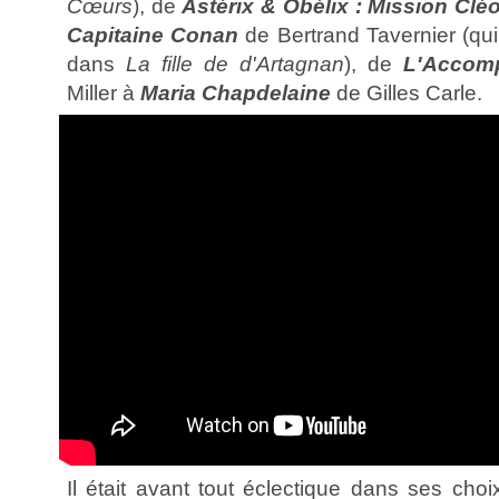
Cœurs
), de
Astérix & Obélix : Mission Clé
Capitaine Conan
de Bertrand Tavernier (qui 
dans
La fille de d'Artagnan
), de
L'Accomp
Miller à
Maria Chapdelaine
de Gilles Carle.
Il était avant tout éclectique dans ses choix