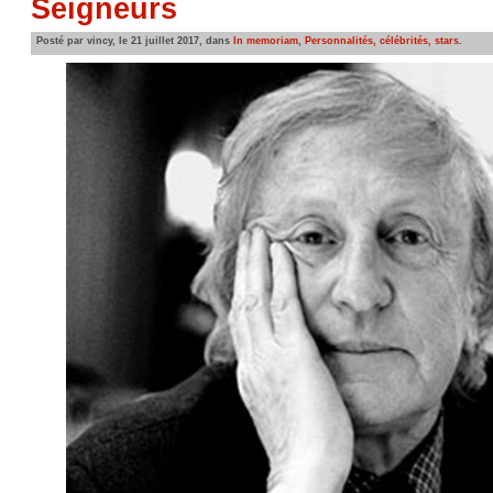
Seigneurs
Posté par vincy, le 21 juillet 2017, dans
In memoriam
,
Personnalités, célébrités, stars
.