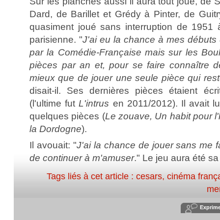
Sur les planches aussi il aura tout joué, de
Dard, de Barillet et Grédy à Pinter, de Guit
quasiment joué sans interruption de 1951
parisienne. "
J'ai eu la chance à mes débuts
par la Comédie-Française mais sur les Boule
pièces par an et, pour se faire connaître de
mieux que de jouer une seule pièce qui reste 
disait-il. Ses dernières pièces étaient écr
(l'ultime fut
L'intrus
en 2011/2012). Il avait l
quelques pièces (
Le zouave, Un habit pour l
la Dordogne
).
Il avouait: "
J'ai la chance de jouer sans me fat
de continuer à m'amuser
." Le jeu aura été sa
Tags liés à cet article :
cesars
,
cinéma franç
me
Exprim