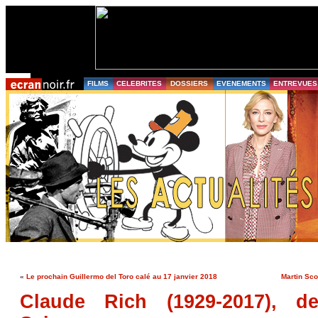
FILMS
CELEBRITES
DOSSIERS
EVENEMENTS
ENTREVUES
«
Le prochain Guillermo del Toro calé au 17 janvier 2018
Martin Sco
Claude Rich (1929-2017), d