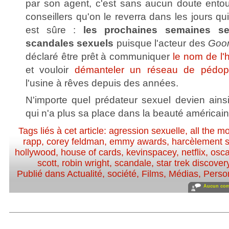
par son agent, c'est sans aucun doute ento
conseillers qu'on le reverra dans les jours q
est sûre :
les prochaines semaines s
scandales sexuels
puisque l'acteur des
Goo
déclaré être prêt à communiquer
le nom de l'
et vouloir
démanteler un réseau de pédoph
l'usine à rêves depuis des années.
N'importe quel prédateur sexuel devien ains
qui n'a plus sa place dans la beauté américain
Tags liés à cet article:
agression sexuelle
,
all the m
rapp
,
corey feldman
,
emmy awards
,
harcèlement 
hollywood
,
house of cards
,
kevinspacey
,
netflix
,
osc
scott
,
robin wright
,
scandale
,
star trek discover
Publié dans
Actualité, société
,
Films
,
Médias
,
Person
Aucun com