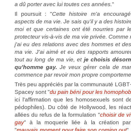
a dû porter avec lui toutes ces années.
"
Il poursuit : "
Cette histoire m'a encourag
aspects de ma vie. Je sais qu'il y a des histoir
moi et que certaines ont été nourries par le 
protecteur vis-à-vis de ma vie privée. Comme 
j'ai eu des relations avec des hommes et d
ma vie. J'ai aimé et eu des rapports amou
tout au long de ma vie, et
je choisis désorm
qu'homme gay.
Je veux gérer cela de man
commence par revoir mon propre comporteme
Très peu appréciés par la communauté LGBT+
Spacey sont "
du pain béni pour les homopho
ici l'affirmation que les homosexuels sont d
pédophiles). Du côté de Hollywood, les réac
allées du refus de la formulation "
choisir de 
gay
" à la moquerie liée à la création p
"
mauvais moment pour faire son coming out
"