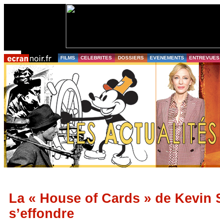
FILMS
CELEBRITES
DOSSIERS
EVENEMENTS
ENTREVUES
La « House of Cards » de Kevin
s’effondre