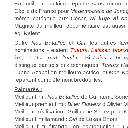
En meilleure actrice, repartie sans récompe
Cécile de France pour
Mademoiselle de Joncq
même catégorie aux César,
Ni juge ni s
Magritte du meilleur documentaire est aussi 
équivalent.
Outre
Nos Batailles
et
Girl
, les autres fav
nominations - étaient
Tueurs
,
Laissez bronz
ket
, et
Une part d'ombre
. Si
Laissez bron
distingué par trois prix techniques,
Tueurs
n'a
Lubna Azabal en meilleure actrice, et
Mon Ke
repartent complètement bredouilles.
Palmarès :
Meilleur film :
Nos Batailles
de Guillaume Sen
Meilleur premier film :
Bitter Flowers
d'Olivier 
Meilleure réalisation : Guillaume Senez pour
N
Meilleur film flamand :
Girl
de Lukas Dhont
Meilleur film étranger en coproduction :
L