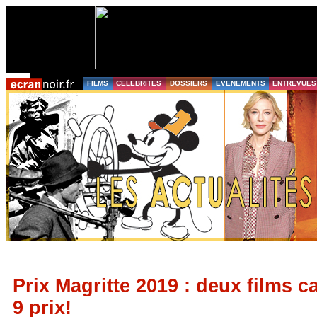
FILMS
CELEBRITES
DOSSIERS
EVENEMENTS
ENTREVUES
Prix Magritte 2019 : deux films c
9 prix!