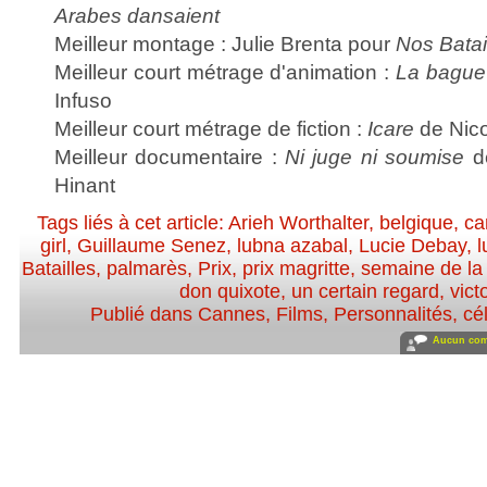
Arabes dansaient
Meilleur montage : Julie Brenta pour
Nos Batai
Meilleur court métrage d'animation :
La bague 
Infuso
Meilleur court métrage de fiction :
Icare
de Nico
Meilleur documentaire :
Ni juge ni soumise
de
Hinant
Tags liés à cet article:
Arieh Worthalter
,
belgique
,
ca
girl
,
Guillaume Senez
,
lubna azabal
,
Lucie Debay
,
l
Batailles
,
palmarès
,
Prix
,
prix magritte
,
semaine de la 
don quixote
,
un certain regard
,
vict
Publié dans
Cannes
,
Films
,
Personnalités, cél
Aucun com