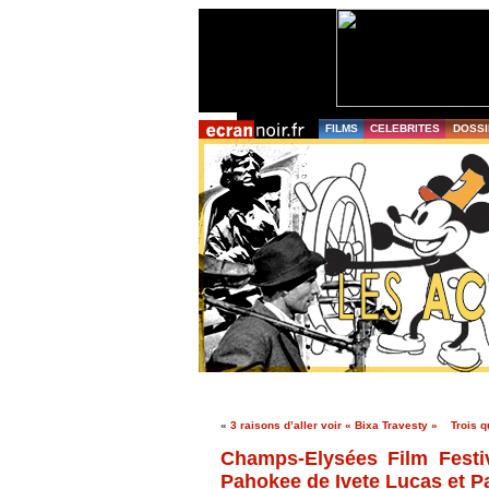
FILMS
CELEBRITES
DOSSI
«
3 raisons d’aller voir « Bixa Travesty »
Trois q
Champs-Elysées Film Festiv
Pahokee de Ivete Lucas et Pa