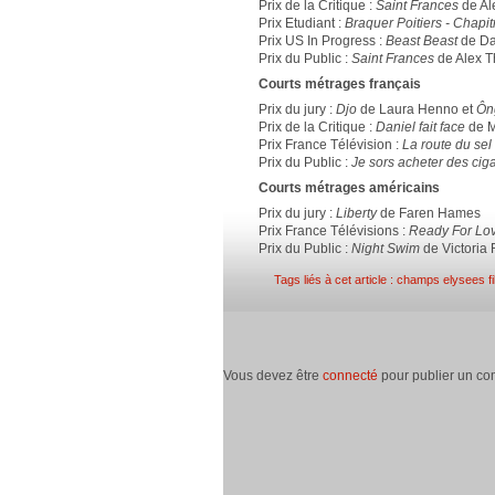
Prix de la Critique :
Saint Frances
de Al
Prix Etudiant :
Braquer Poitiers - Chapit
Prix US In Progress :
Beast Beast
de D
Prix du Public :
Saint Frances
de Alex 
Courts métrages français
Prix du jury :
Djo
de Laura Henno et
Ôn
Prix de la Critique :
Daniel fait face
de M
Prix France Télévision :
La route du sel
Prix du Public :
Je sors acheter des ciga
Courts métrages américains
Prix du jury :
Liberty
de Faren Hames
Prix France Télévisions :
Ready For Lo
Prix du Public :
Night Swim
de Victoria 
Tags liés à cet article :
champs elysees fil
Vous devez être
connecté
pour publier un co