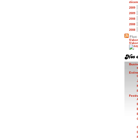
décem
2009
2009
2008
2008
2008
Flux 
S'abon
S'abon
Busin
Evén
Festi