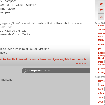
ex Thompson
10
res 1 et 2
de Claude Schmitz
anny Madden
17
Thompson
24
g-Ngoai
(
Grand-Père
) de Maximilian Badier Rosenthal
ex-aequo
Juin 20
La Bon
arine Atlan
Yolan
de Matthieu Vigneau
Meliss
rettes
de Osman Cerfon
Enola 
Milli
Rochel
ve
de Dylan Pasture et Lauren McCune
(1937-
Rivera
Laperr
Champs
Batut 
m festival 2019
,
festival
,
Je sors acheter des cigarettes
,
Pahokee
,
palmarès
,
mise
vif-argent
.
Sciam
premi
Exprimez-vous
le jur
Archive
mmentaire.
janvie
|
sept
2020
décem
2019
2019