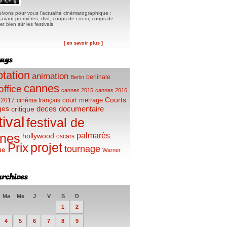
ivons pour vous l'actualité cinématographique :
, avant-premières, dvd, coups de coeur, coups de
t bien sûr les festivals.
[ en savoir plus ]
tation
animation
berlinale
Berlin
cannes
office
cannes 2015
cannes 2016
Courts
court metrage
 2017
cinéma français
ges
deces
documentaire
critique
tival
festival de
palmarès
nes
hollywood
oscars
projet
Prix
tournage
ue
Warner
Ma
Me
J
V
S
D
1
2
4
5
6
7
8
9