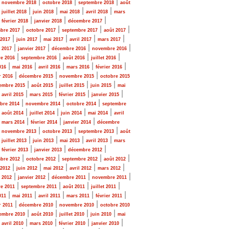
|
|
|
|
novembre 2018
octobre 2018
septembre 2018
août
|
|
|
|
|
juillet 2018
juin 2018
mai 2018
avril 2018
mars
|
|
|
|
février 2018
janvier 2018
décembre 2017
|
|
|
|
bre 2017
octobre 2017
septembre 2017
août 2017
|
|
|
|
|
 2017
juin 2017
mai 2017
avril 2017
mars 2017
|
|
|
|
r 2017
janvier 2017
décembre 2016
novembre 2016
|
|
|
|
e 2016
septembre 2016
août 2016
juillet 2016
|
|
|
|
|
016
mai 2016
avril 2016
mars 2016
février 2016
|
|
|
r 2016
décembre 2015
novembre 2015
octobre 2015
|
|
|
|
embre 2015
août 2015
juillet 2015
juin 2015
mai
|
|
|
|
|
avril 2015
mars 2015
février 2015
janvier 2015
|
|
|
bre 2014
novembre 2014
octobre 2014
septembre
|
|
|
|
|
août 2014
juillet 2014
juin 2014
mai 2014
avril
|
|
|
|
mars 2014
février 2014
janvier 2014
décembre
|
|
|
|
novembre 2013
octobre 2013
septembre 2013
août
|
|
|
|
|
juillet 2013
juin 2013
mai 2013
avril 2013
mars
|
|
|
|
février 2013
janvier 2013
décembre 2012
|
|
|
|
bre 2012
octobre 2012
septembre 2012
août 2012
|
|
|
|
|
 2012
juin 2012
mai 2012
avril 2012
mars 2012
|
|
|
|
r 2012
janvier 2012
décembre 2011
novembre 2011
|
|
|
|
e 2011
septembre 2011
août 2011
juillet 2011
|
|
|
|
|
011
mai 2011
avril 2011
mars 2011
février 2011
|
|
|
r 2011
décembre 2010
novembre 2010
octobre 2010
|
|
|
|
embre 2010
août 2010
juillet 2010
juin 2010
mai
|
|
|
|
|
avril 2010
mars 2010
février 2010
janvier 2010