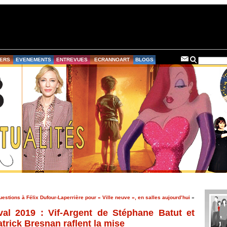
ERS
EVENEMENTS
ENTREVUES
ECRANNOART
BLOGS
uestions à Félix Dufour-Laperrière pour « Ville neuve », en salles aujourd’hui
»
al 2019 : Vif-Argent de Stéphane Batut et
trick Bresnan raflent la mise