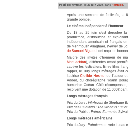
Posté par wyzman, le 26 juin 2019, dans
Festivals
.
Après une semaine de festivités, la 
grande pompe.
Le cinéma indépendant à l'honneur
Du 18 au 25 juin s'est déroulée la 
productrice, distributrice et exploita
indépendant américain et français en
de Mehrnoush Aliaghaei,
Weiner
de Jos
de Samuel Bigiaoui
ont reçu les honneu
Malgré des invités d'honneur de ma
MacLachlan
), différentes avant-premiè
captivé les festivaliers. Entre films fr
rappel, le Jury longs métrages était 
l’actrice
Clotilde Hesme
, de l’acteur e
Added, du chorégraphe Yoann Bourgeo
humoriste Océan. Côté récompenses, le
reçoivent une dotation de 11 000€ par 
Longs métrages français
Prix du Jury :
Vif-Argent
de Stéphane Ba
Prix des Etudiants :
The World Is Full o
Prix du Public :
Frères d’arme
de Sylvai
Longs métrages américains
Prix du Jury :
Pahokee
de Ivete Lucas e