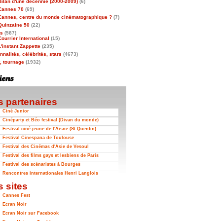
Bilan d'une décennie (2000-2009)
(6)
Cannes 70
(69)
Cannes, centre du monde cinématographique ?
(7)
Quinzaine 50
(22)
as
(587)
Courrier International
(15)
L'instant Zappette
(235)
nalités, célébrités, stars
(4673)
t, tournage
(1932)
 partenaires
Ciné Junior
Cinéparty et Béo festival (Divan du monde)
Festival ciné-jeune de l'Aisne (St Quentin)
Festival Cinespana de Toulouse
Festival des Cinémas d'Asie de Vesoul
Festival des films gays et lesbiens de Paris
Festival des scénaristes à Bourges
Rencontres internationales Henri Langlois
 sites
Cannes Fest
Ecran Noir
Ecran Noir sur Facebook