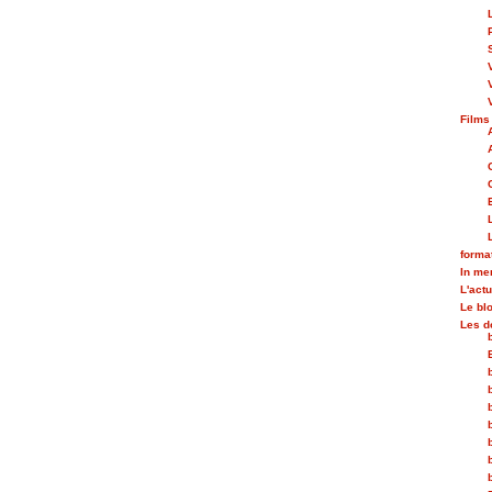
Films
forma
In m
L'actu
Le bl
Les d