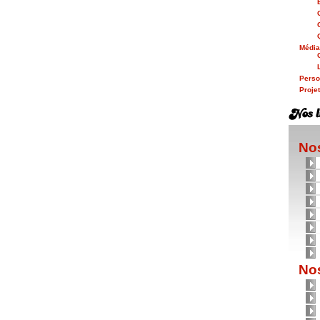
Médi
Person
Proje
Nos
Nos