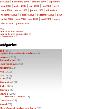
|
|
|
bre 2009
novembre 2009
octobre 2009
septembre
|
|
|
|
|
août 2009
juillet 2009
juin 2009
mai 2009
avril
|
|
|
|
mars 2009
février 2009
janvier 2009
décembre
|
|
|
|
novembre 2008
octobre 2008
septembre 2008
août
|
|
|
|
|
juillet 2008
juin 2008
mai 2008
avril 2008
mars
|
|
|
février 2008
janvier 2008
rss
ner au fil des articles
ner au fil des commentaires
ess
(1667)
exploitation, salles de cinéma
(466)
ements
(2235)
Cinémathèque
(85)
Jeux, Concours
(68)
Marketing
(234)
Prix
(1411)
vals
(3921)
Arras
(70)
Béo festival
(12)
Berlin
(371)
Bourges
(23)
Cannes
(1699)
We Miss Cannes
(13)
Cinespana
(36)
Dinard
(76)
Films Gays & Lesbiens – Paris
(16)