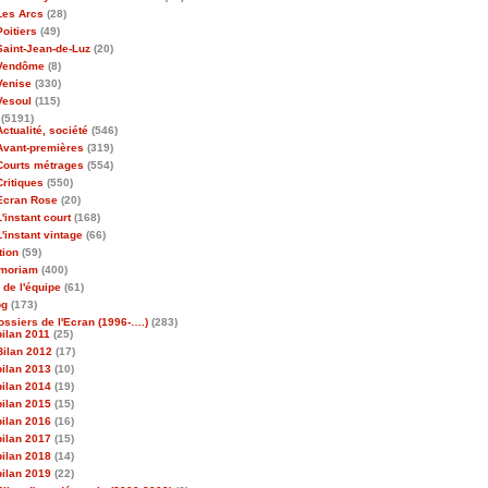
Les Arcs
(28)
Poitiers
(49)
Saint-Jean-de-Luz
(20)
Vendôme
(8)
Venise
(330)
Vesoul
(115)
(5191)
Actualité, société
(546)
Avant-premières
(319)
Courts métrages
(554)
Critiques
(550)
Ecran Rose
(20)
L'instant court
(168)
L'instant vintage
(66)
tion
(59)
emoriam
(400)
 de l'équipe
(61)
og
(173)
ossiers de l'Ecran (1996-….)
(283)
bilan 2011
(25)
Bilan 2012
(17)
bilan 2013
(10)
bilan 2014
(19)
bilan 2015
(15)
bilan 2016
(16)
bilan 2017
(15)
bilan 2018
(14)
bilan 2019
(22)