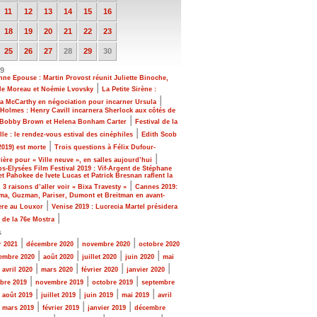
11
12
13
14
15
16
18
19
20
21
22
23
25
26
27
28
29
30
19
ne Epouse : Martin Provost réunit Juliette Binoche,
|
de Moreau et Noémie Lvovsky
La Petite Sirène :
|
a McCarthy en négociation pour incarner Ursula
Holmes : Henry Cavill incarnera Sherlock aux côtés de
|
e Bobby Brown et Helena Bonham Carter
Festival de la
|
le : le rendez-vous estival des cinéphiles
Edith Scob
|
2019) est morte
Trois questions à Félix Dufour-
|
ière pour « Ville neuve », en salles aujourd’hui
-Elysées Film Festival 2019 : Vif-Argent de Stéphane
et Pahokee de Ivete Lucas et Patrick Bresnan raflent la
|
|
3 raisons d’aller voir « Bixa Travesty »
Cannes 2019:
ma, Guzman, Pariser, Dumont et Breitman en avant-
|
ère au Louxor
Venise 2019 : Lucrecia Martel présidera
|
y de la 76e Mostra
s
|
|
|
r 2021
décembre 2020
novembre 2020
octobre 2020
|
|
|
|
embre 2020
août 2020
juillet 2020
juin 2020
mai
|
|
|
|
|
avril 2020
mars 2020
février 2020
janvier 2020
|
|
|
bre 2019
novembre 2019
octobre 2019
septembre
|
|
|
|
|
août 2019
juillet 2019
juin 2019
mai 2019
avril
|
|
|
|
mars 2019
février 2019
janvier 2019
décembre