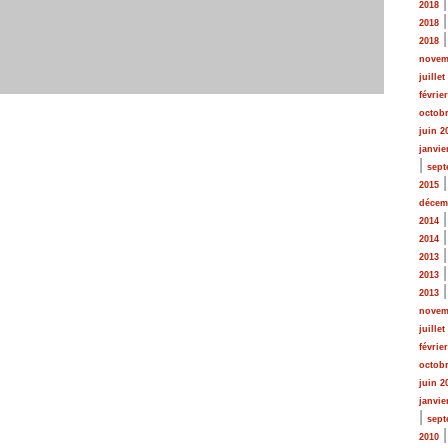
2018
2018
2018
novem
juillet
févrie
octobr
juin 2
janvie
|
sept
2015
décem
2014
2014
2013
2013
2013
novem
juillet
févrie
octobr
juin 2
janvie
|
sept
2010