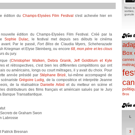
Nous su
sorties
gueule e
8e édition du
Champs-Elysées Film Festival
s'est achevée hier en
nouvelle édition du Champs-Elysées Film Festival. Créé par la
nte
Sophie Dulac
, le festival met depuis ses débuts le cinéma
adap
 avant. Par le passé,
Fort Bliss
de Claudia Myers,
Scheherazade
h Kriegman et Elyse Steinberg, ou encore
68, mon père et les clous
Box 
rs du jury.
cannes
rque (
Christopher Walken, Debra Granik, Jeff Goldblum et Kyle
métra
res et rétrospectives, c'est bien les différentes compétitions qui ont
fes
ançais ou américains, longs ou court métrages, il y avait du choix. Pour
cette année présidé par
Stéphane Brizé
, lui-même accompagné de
t scénariste
Grégoire Ludig
, de la compositrice et interprète Jeanne
can
is, de la réalisatrice
Danielle Arbid
et du metteur en scène et
politiq
s distributeurs des films français et américain salués par le Jury
la Banque Transatlantique.
Bros
tut
f Secrets
de Graham Swon
L
n Labrosse
t Patrick Bresnan
3