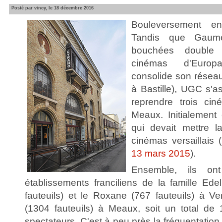
Posté par vincy, le 18 décembre 2016
Bouleversement en
Tandis que Gaum
bouchées double 
cinémas d'Euro
consolide son résea
à Bastille), UGC s'
reprendre trois cin
Meaux. Initialement
qui devait mettre 
cinémas versaillais (
13 mars 2015
).
Ensemble, ils ont
établissements franciliens de la famille Ede
fauteuils) et le Roxane (767 fauteuils) à Ver
(1304 fauteuils) à Meaux, soit un total de
spectateurs. C'est à peu près la fréquentatio