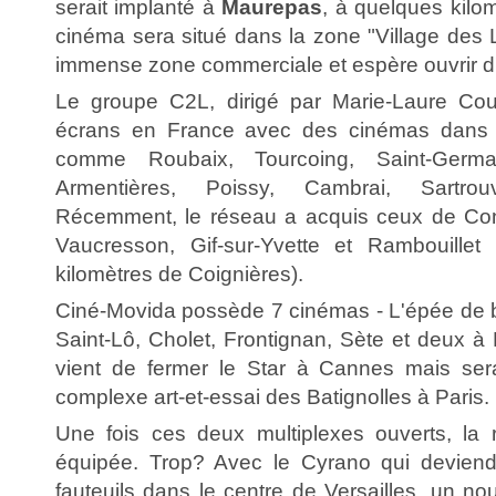
serait implanté à
Maurepas
, à quelques kilo
cinéma sera situé dans la zone "Village des L
immense zone commerciale et espère ouvrir d'ic
Le groupe C2L, dirigé par Marie-Laure Co
écrans en France avec des cinémas dans 
comme Roubaix, Tourcoing, Saint-Germai
Armentières, Poissy, Cambrai, Sartrou
Récemment, le réseau a acquis ceux de Conf
Vaucresson, Gif-sur-Yvette et Rambouillet
kilomètres de Coignières).
Ciné-Movida possède 7 cinémas - L'épée de bo
Saint-Lô, Cholet, Frontignan, Sète et deux à
vient de fermer le Star à Cannes mais sera 
complexe art-et-essai des Batignolles à Paris.
Une fois ces deux multiplexes ouverts, la 
équipée. Trop? Avec le Cyrano qui devien
fauteuils dans le centre de Versailles, un n