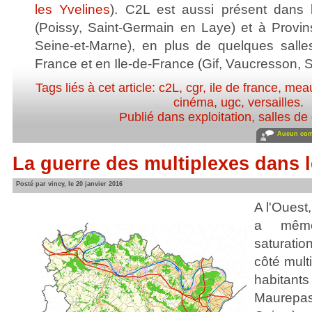
les Yvelines
). C2L est aussi présent dans 
(Poissy, Saint-Germain en Laye) et à Prov
Seine-et-Marne), en plus de quelques salle
France et en Ile-de-France (Gif, Vaucresson, Sa
Tags liés à cet article:
c2L
,
cgr
,
ile de france
,
mea
cinéma
,
ugc
,
versailles
.
Publié dans
exploitation, salles d
Aucun com
La guerre des multiplexes dans l
Posté par vincy, le 20 janvier 2016
A l'Ouest,
a mêm
saturati
côté mult
habita
Maurep