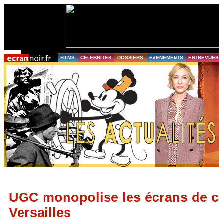
FILMS
CELEBRITES
DOSSIERS
EVENEMENTS
ENTREVUES
UGC monopolise les écrans de 
Versailles