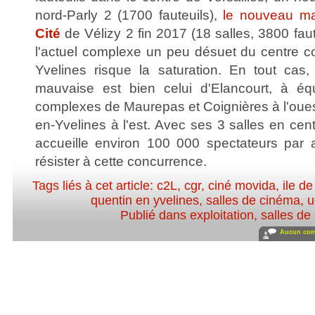
nord-Parly 2 (1700 fauteuils),
le nouveau m
Cité
de Vélizy 2 fin 2017 (18 salles, 3800 faut
l'actuel complexe un peu désuet du centre c
Yvelines risque la saturation. En tout cas,
mauvaise est bien celui d'Elancourt, à équ
complexes de Maurepas et Coignières à l'oues
en-Yvelines à l'est. Avec ses 3 salles en centr
accueille environ 100 000 spectateurs par 
résister à cette concurrence.
Tags liés à cet article:
c2L
,
cgr
,
ciné movida
,
ile de
quentin en yvelines
,
salles de cinéma
,
u
Publié dans
exploitation, salles d
Aucun com