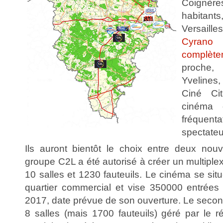
Coignère
habitants
Versail
Cyran
complètem
proche,
Yvelines
Ciné Ci
cinéma 
fréquent
spectateu
Ils auront bientôt le choix entre deux nou
groupe C2L a été autorisé à créer un multipl
10 salles et 1230 fauteuils. Le cinéma se si
quartier commercial et vise 350000 entrées 
2017, date prévue de son ouverture. Le secon
8 salles (mais 1700 fauteuils) géré par le 