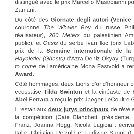
distingué avec le prix Marcello Mastroianni p
Zamani.
Du côté des
Giornate degli autori (Venice
couronné
The Whaler Boy
du russe Phili
réalisateur),
200 Meters
du palestinien Am
public), et
Oasis
du serbe Ivan Ikic (prix La
prix de la
Semaine internationale de la 
Hayaletler (Ghosts)
d'Azra Deniz Okyay (Turqu
to come
de l'américaine Mona Fastvold a re
Award
.
Côté hommages, deux Lions d'or d'honneur ont
écossaise
Tilda Swinton
et la cinéaste d
Abel Ferrara
a reçu le prix Jaeger-LeCoultre G
Il restait aux
deux jurys principaux
de révéle
la compétition (Cate Blanchett, présidente, 
Franz, Joanna Hogg, Nicola Lagioia : écrivai
Italie, Christian Petzold et Ludivine Sagnier)