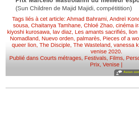
Prix Marcello Mastroianni du meilleur espo
(Sun Children de Majid Majidi, compétitition)
Tags liés à cet article:
Ahmad Bahrami
,
Andreï Kon
sousa
,
Chaitanya Tamhane
,
Chloé Zhao
,
cinéma i
kiyoshi kurosawa
,
lav diaz
,
Les amants sacrifiés
,
lion
Nomadland
,
Nuevo orden
,
palmarès
,
Pieces of a w
queer lion
,
The Disciple
,
The Wasteland
,
vanessa k
venise 2020
.
Publié dans
Courts métrages
,
Festivals
,
Films
,
Perso
Prix
,
Venise
|
Aucun com