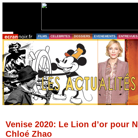
FILMS
CELEBRITES
DOSSIERS
EVENEMENTS
ENTREVUES
Venise 2020: Le Lion d’or pour
Chloé Zhao