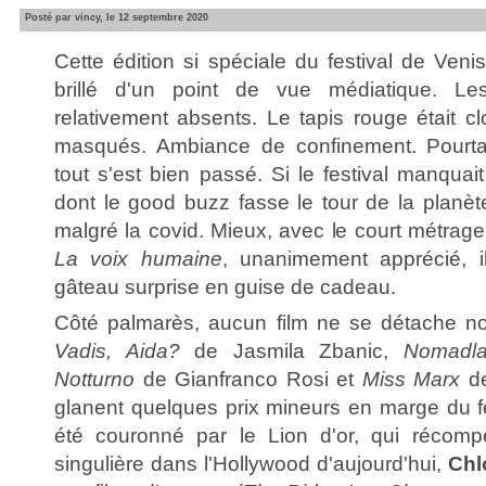
Posté par vincy, le 12 septembre 2020
Cette édition si spéciale du festival de Veni
brillé d'un point de vue médiatique. Les
relativement absents. Le tapis rouge était cl
masqués. Ambiance de confinement. Pourtant
tout s'est bien passé. Si le festival manquai
dont le good buzz fasse le tour de la planète,
malgré la covid. Mieux, avec le court métrag
La voix humaine
, unanimement apprécié, il 
gâteau surprise en guise de cadeau.
Côté palmarès, aucun film ne se détache 
Vadis, Aida?
de Jasmila Zbanic,
Nomadl
Notturno
de Gianfranco Rosi et
Miss Marx
de
glanent quelques prix mineurs en marge du f
été couronné par le Lion d'or, qui récompe
singulière dans l'Hollywood d'aujourd'hui,
Chl