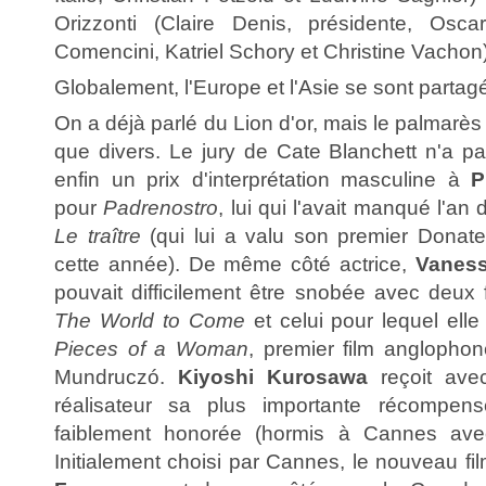
Orizzonti (Claire Denis, présidente, Osca
Comencini, Katriel Schory et Christine Vachon)
Globalement, l'Europe et l'Asie se sont partag
On a déjà parlé du Lion d'or, mais le palmarès
que divers. Le jury de Cate Blanchett n'a 
enfin un prix d'interprétation masculine à
P
pour
Padrenostro
, lui qui l'avait manqué l'a
Le traître
(qui lui a valu son premier Donatel
cette année). De même côté actrice,
Vaness
pouvait difficilement être snobée avec deux 
The World to Come
et celui pour lequel elle 
Pieces of a Woman
, premier film anglopho
Mundruczó.
Kiyoshi Kurosawa
reçoit avec
réalisateur sa plus importante récompens
faiblement honorée (hormis à Cannes ave
Initialement choisi par Cannes, le nouveau f