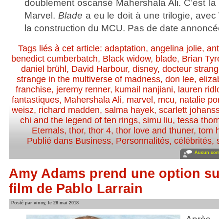
doublement oscarisé Mahershala Ali. C’est la 
Marvel.
Blade
a eu le doit à une trilogie, ave
la construction du MCU. Pas de date annoncé
Tags liés à cet article:
adaptation
,
angelina jolie
,
an
benedict cumberbatch
,
Black widow
,
blade
,
Brian Ty
daniel brühl
,
David Harbour
,
disney
,
docteur stran
strange in the multiverse of madness
,
don lee
,
eliza
franchise
,
jeremy renner
,
kumail nanjiani
,
lauren ridl
fantastiques
,
Mahershala Ali
,
marvel
,
mcu
,
natalie p
weisz
,
richard madden
,
salma hayek
,
scarlett johans
chi and the legend of ten rings
,
simu liu
,
tessa tho
Eternals
,
thor
,
thor 4
,
thor love and thuner
,
tom h
Publié dans
Business
,
Personnalités, célébrités, 
Aucun com
Amy Adams prend une option sur
film de Pablo Larrain
Posté par vincy, le 28 mai 2018