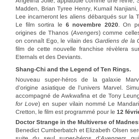
Angelina Jolie, applaudie comme une reine,
Madden, Brian Tyree Henry, Kumail Nanjiani, 
Lee incarneront les aliens débarqués sur la T
Le film sortira le
6 novembre 2020
. On po
origines de Thanos (
Avengers
) comme celles
on connaît Ego, le vilain des
Gardiens de la 
film de cette nouvelle franchise révèlera su
Eternals et des Deviants.
Shang-Chi and the Legend of Ten Rings.
Nouveau super-héros de la galaxie Marve
d’origine asiatique de l’univers Marvel. Sim
accompagné de Awkwafina et de Tony Leung
for Love
) en super vilain nommé Le Mandari
Cretton, le film est programmé pour le
12 févri
Doctor Strange in the Multiverse of Madnes
Benedict Cumberbatch et Elizabeth Olsen seron
suite du seul super-héros d’
Avengers
qui