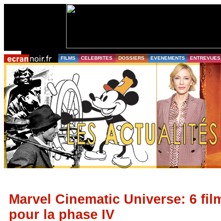
FILMS
CELEBRITES
DOSSIERS
EVENEMENTS
ENTREVUES
Marvel Cinematic Universe: 6 film
pour la phase IV