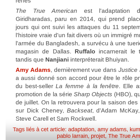
rênes
The True American
est l'adaptation d
Giridharadas, paru en 2014, qui prend pla
jours qui ont suivi les attaques du 11 septem
l'histoire vraie d'un fait divers où un immigré
l'armée du Bangladesh, a survécu à une tue
magasin de Dallas.
Ruffalo
incarnerait le 
tandis que
Nanjiani
interpréterait Bhuiyan.
Amy Adams
, dernièrement vue dans
Justice
a aussi donné son accord pour être le rôle pri
du best-seller
La femme à la fenêtre
. Elle 
promotion de la série
Sharp Objects
(HBO), qui
de juillet. On la retrouvera pour la saison de
sur Dick Cheney,
Backseat
, d'Adam McKay, 
Steve Carell et Sam Rockwell.
Tags liés à cet article:
adaptation
,
amy adams
,
kuma
pablo larrain
,
projet
,
The True Am