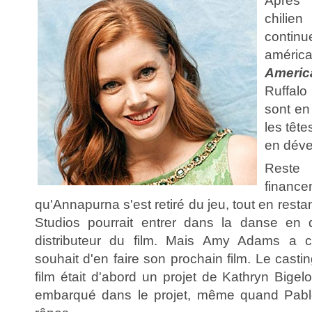
Aprè
chil
conti
améri
Americ
Ruffal
sont en
les tête
en dév
Reste
fina
qu'Annapurna s'est retiré du jeu, tout en rest
Studios pourrait entrer dans la danse en d
distributeur du film. Mais Amy Adams a c
souhait d'en faire son prochain film. Le casti
film était d'abord un projet de Kathryn Bige
embarqué dans le projet, même quand Pablo 