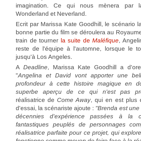
imagination. Ce qui nous mènera par la
Wonderland et Neverland.
Ecrit par Marissa Kate Goodhill, le scénario 
bonne partie du film se déroulera au Royaume
train de tourner
la suite de
Maléfique
, Angeli
reste de l'équipe à l'automne, lorsque le 
jusqu'à Los Angeles.
A
Deadline
, Marissa Kate Goodhill a d'ore
"
Angelina et David vont apporter une bel
profondeur à cette histoire magique en d
superbe aperçu de ce qui n'est pas p
réalisatrice de
Come Away
, qui en est plu
d'essai, la scénariste ajoute :
"Brenda est une
décennies d'expérience passées à la 
fantastiques peuplés de personnages comp
réalisatrice parfaite pour ce projet, qui explo
fonctionne comme moyen de faire face à la réal