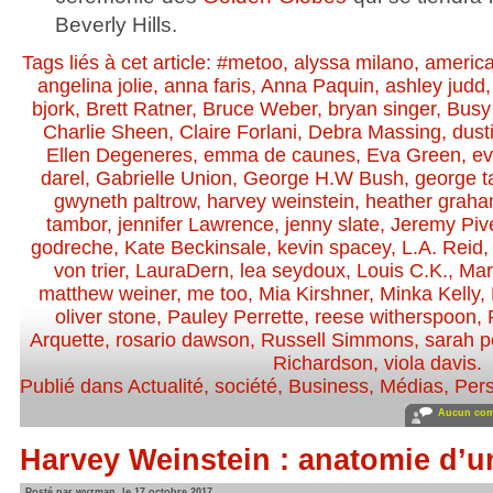
Beverly Hills.
Tags liés à cet article:
#metoo
,
alyssa milano
,
america
angelina jolie
,
anna faris
,
Anna Paquin
,
ashley judd
bjork
,
Brett Ratner
,
Bruce Weber
,
bryan singer
,
Busy
Charlie Sheen
,
Claire Forlani
,
Debra Massing
,
dust
Ellen Degeneres
,
emma de caunes
,
Eva Green
,
ev
darel
,
Gabrielle Union
,
George H.W Bush
,
george t
gwyneth paltrow
,
harvey weinstein
,
heather grah
tambor
,
jennifer Lawrence
,
jenny slate
,
Jeremy Piv
godreche
,
Kate Beckinsale
,
kevin spacey
,
L.A. Reid
von trier
,
LauraDern
,
lea seydoux
,
Louis C.K.
,
Mar
matthew weiner
,
me too
,
Mia Kirshner
,
Minka Kelly
,
oliver stone
,
Pauley Perrette
,
reese witherspoon
,
Arquette
,
rosario dawson
,
Russell Simmons
,
sarah p
Richardson
,
viola davis
.
Publié dans
Actualité, société
,
Business
,
Médias
,
Pers
Aucun com
Harvey Weinstein : anatomie d’un
Posté par wyzman, le 17 octobre 2017