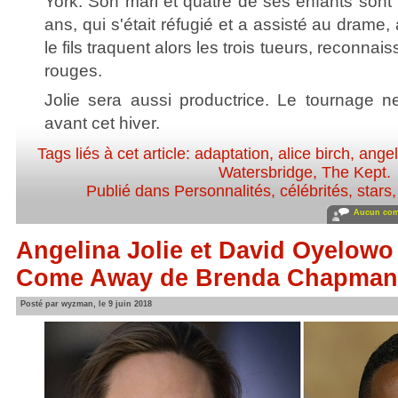
York. Son mari et quatre de ses enfants sont
ans, qui s'était réfugié et a assisté au drame
le fils traquent alors les trois tueurs, reconnai
rouges.
Jolie sera aussi productrice. Le tournage n
avant cet hiver.
Tags liés à cet article:
adaptation
,
alice birch
,
angel
Watersbridge
,
The Kept
.
Publié dans
Personnalités, célébrités, stars
Aucun com
Angelina Jolie et David Oyelowo
Come Away de Brenda Chapman
Posté par wyzman, le 9 juin 2018