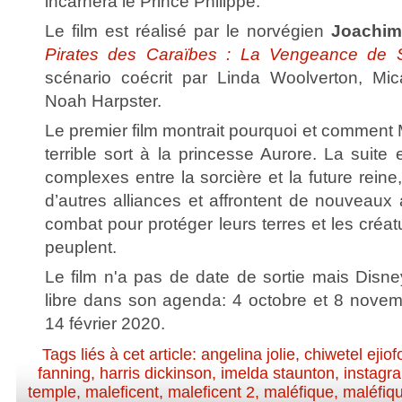
incarnera le Prince Philippe.
Le film est réalisé par le norvégien
Joachim
Pirates des Caraïbes : La Vengeance de 
scénario coécrit par Linda Woolverton, Mic
Noah Harpster.
Le premier film montrait pourquoi et comment M
terrible sort à la princesse Aurore. La suite 
complexes entre la sorcière et la future reine
d’autres alliances et affrontent de nouveaux
combat pour protéger leurs terres et les créa
peuplent.
Le film n'a pas de date de sortie mais Disne
libre dans son agenda: 4 octobre et 8 novem
14 février 2020.
Tags liés à cet article:
angelina jolie
,
chiwetel ejiof
fanning
,
harris dickinson
,
imelda staunton
,
instagr
temple
,
maleficent
,
maleficent 2
,
maléfique
,
maléfiq