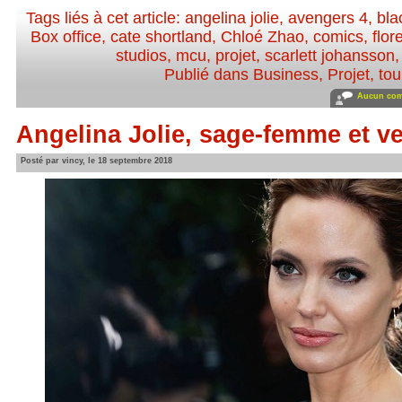
Tags liés à cet article:
angelina jolie
,
avengers 4
,
bla
Box office
,
cate shortland
,
Chloé Zhao
,
comics
,
flo
studios
,
mcu
,
projet
,
scarlett johansson
Publié dans
Business
,
Projet, to
Aucun com
Angelina Jolie, sage-femme et v
Posté par vincy, le 18 septembre 2018