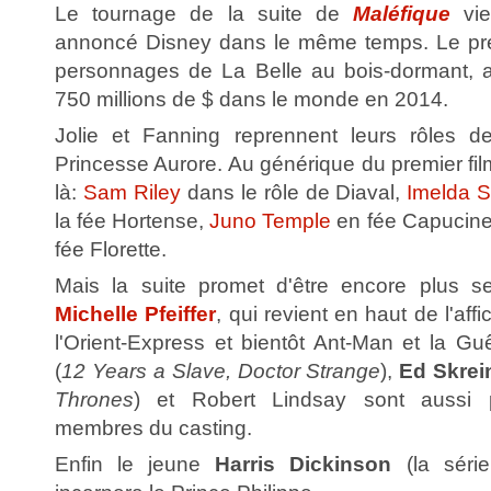
Le tournage de la suite de
Maléfique
vi
annoncé Disney dans le même temps. Le prem
personnages de La Belle au bois-dormant, a
750 millions de $ dans le monde en 2014.
Jolie et Fanning reprennent leurs rôles d
Princesse Aurore. Au générique du premier fil
là:
Sam Riley
dans le rôle de Diaval,
Imelda S
la fée Hortense,
Juno Temple
en fée Capucine
fée Florette.
Mais la suite promet d'être encore plus se
Michelle Pfeiffer
, qui revient en haut de l'af
l'Orient-Express et bientôt Ant-Man et la G
(
12 Years a Slave, Doctor Strange
),
Ed Skrei
Thrones
) et Robert Lindsay sont aussi 
membres du casting.
Enfin le jeune
Harris Dickinson
(la série