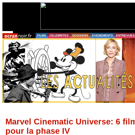
FILMS
CELEBRITES
DOSSIERS
EVENEMENTS
ENTREVUES
Marvel Cinematic Universe: 6 film
pour la phase IV