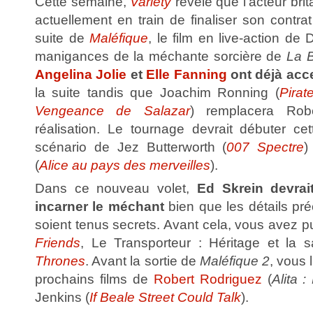
Cette semaine,
Variety
révèle que l'acteur bri
actuellement en train de finaliser son contra
suite de
Maléfique
, le film en live-action de
manigances de la méchante sorcière de
La B
Angelina Jolie
et
Elle Fanning
ont déjà acc
la suite tandis que Joachim Ronning (
Pirat
Vengeance de Salazar
) remplacera Rob
réalisation. Le tournage devrait débuter c
scénario de Jez Butterworth (
007 Spectre
)
(
Alice au pays des merveilles
).
Dans ce nouveau volet,
Ed Skrein devrai
incarner le méchant
bien que les détails pré
soient tenus secrets. Avant cela, vous avez p
Friends
, Le Transporteur : Héritage et la
Thrones
. Avant la sortie de
Maléfique 2
, vous 
prochains films de
Robert Rodriguez
(
Alita :
Jenkins (
If Beale Street Could Talk
).