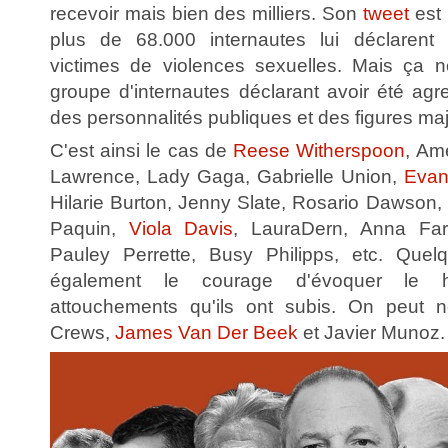
recevoir mais bien des milliers. Son
tweet
est 
plus de 68.000 internautes lui déclarent
victimes de violences sexuelles. Mais ça n
groupe d'internautes déclarant avoir été ag
des personnalités publiques et des figures m
C'est ainsi le cas de
Reese Witherspoon
, Am
Lawrence, Lady Gaga, Gabrielle Union,
Evan
Hilarie Burton, Jenny Slate, Rosario Dawson
Paquin,
Viola Davis
, LauraDern, Anna Far
Pauley Perrette, Busy Philipps, etc. Que
également le courage d'évoquer le h
attouchements qu'ils ont subis. On peut n
Crews,
James Van Der Beek
et Javier Munoz.