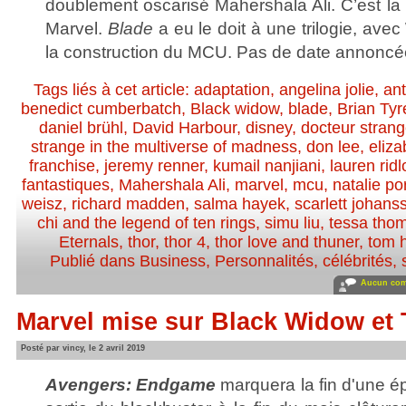
doublement oscarisé Mahershala Ali. C’est la 
Marvel.
Blade
a eu le doit à une trilogie, ave
la construction du MCU. Pas de date annoncé
Tags liés à cet article:
adaptation
,
angelina jolie
,
an
benedict cumberbatch
,
Black widow
,
blade
,
Brian Ty
daniel brühl
,
David Harbour
,
disney
,
docteur stran
strange in the multiverse of madness
,
don lee
,
eliza
franchise
,
jeremy renner
,
kumail nanjiani
,
lauren ridl
fantastiques
,
Mahershala Ali
,
marvel
,
mcu
,
natalie p
weisz
,
richard madden
,
salma hayek
,
scarlett johans
chi and the legend of ten rings
,
simu liu
,
tessa tho
Eternals
,
thor
,
thor 4
,
thor love and thuner
,
tom h
Publié dans
Business
,
Personnalités, célébrités, 
Aucun com
Marvel mise sur Black Widow et 
Posté par vincy, le 2 avril 2019
Avengers: Endgame
marquera la fin d'une é