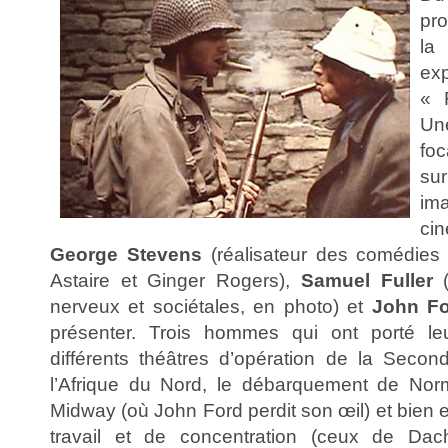
pro
la
ex
« 
Un
fo
sur
im
ci
George Stevens
(réalisateur des comédies
Astaire et Ginger Rogers),
Samuel Fuller
(
nerveux et sociétales, en photo) et
John F
présenter. Trois hommes qui ont porté le
différents théâtres d’opération de la Seco
l’Afrique du Nord, le débarquement de Norm
Midway (où John Ford perdit son œil) et bien
travail et de concentration (ceux de Da