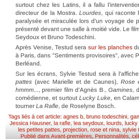
surtout chez les Latins, il a fallu l'intervent
directeur de la Mostra.
Lourdes
, qui raconte 
paralysée et miraculée lors d'un voyage de p
présenté devant une salle à moitié vide. Le fi
Seydoux et Bruno Todeschini.
Après Venise, Testud sera
sur les planches
du
à Paris, dans "Sentiments provisoires", avec Pi
Berléand.
Sur les écrans, Sylvie Testud sera à l'affic
pattes
(avec Marielle et de Caunes),
Rose 
hmmm...
, premier film d'Agnès B.,
Gamines
, 
comédienne, et surtout
Lucky Luke
, en Calam
tourner
La Rafle
, de Roselyne Bosch.
Tags liés à cet article:
agnes b
,
bruno todeschini
,
ga
Jessica Hausner
,
la rafle
,
lea seydoux
,
lourds
,
lucky
les petites pattes
,
projection
,
rose et nina
,
sylvie
Publié dans
Avant-premières
,
Personnalités, cél