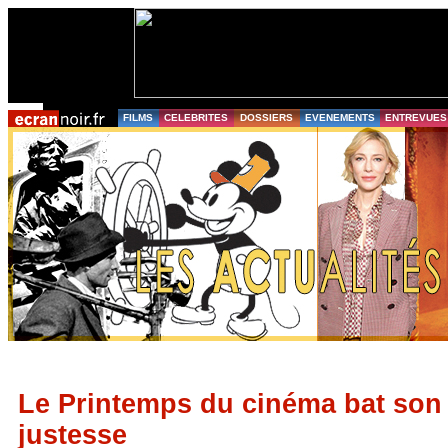
FILMS
CELEBRITES
DOSSIERS
EVENEMENTS
ENTREVUES
Le Printemps du cinéma bat son 
justesse