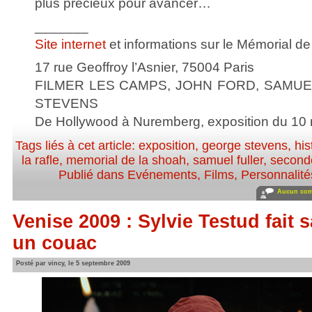
plus précieux pour avancer…
_______
Site internet
et informations sur le Mémorial d
17 rue Geoffroy l’Asnier, 75004 Paris
FILMER LES CAMPS, JOHN FORD, SAMU
STEVENS
De Hollywood à Nuremberg, exposition du 10
Tags liés à cet article:
exposition
,
george stevens
,
his
la rafle
,
memorial de la shoah
,
samuel fuller
,
second
Publié dans
Evénements
,
Films
,
Personnalités
Aucun com
Venise 2009 : Sylvie Testud fait s
un couac
Posté par vincy, le 5 septembre 2009