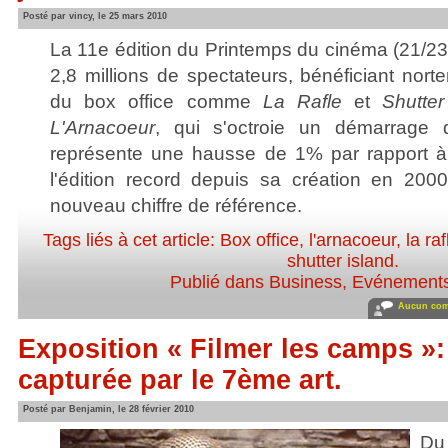
Posté par vincy, le 25 mars 2010
La 11e édition du Printemps du cinéma (21/23 
2,8 millions de spectateurs, bénéficiant nor
du box office comme
La Rafle
et
Shutter
L'Arnacoeur
, qui s'octroie un démarrage 
représente une hausse de 1% par rapport à l'
l'édition record depuis sa création en 200
nouveau chiffre de référence.
Tags liés à cet article:
Box office
,
l'arnacoeur
,
la raf
shutter island
.
Publié dans
Business
,
Evénement
Aucun com
Exposition « Filmer les camps »: 
capturée par le 7ème art.
Posté par Benjamin, le 28 février 2010
Du