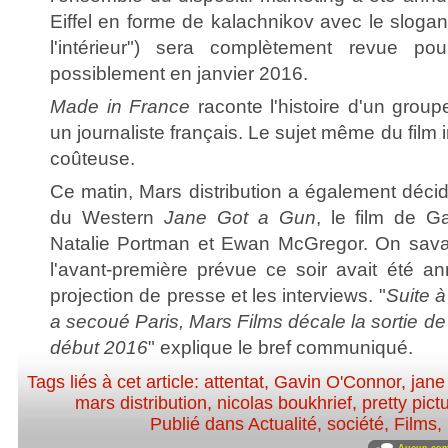
Eiffel en forme de kalachnikov avec le sloga
l'intérieur") sera complètement revue pou
possiblement en janvier 2016.
Made in France
raconte l'histoire d'un groupe 
un journaliste français. Le sujet même du film i
coûteuse.
Ce matin, Mars distribution a également décidé
du Western
Jane Got a Gun
, le film de G
Natalie Portman et Ewan McGregor. On sava
l'avant-première prévue ce soir avait été a
projection de presse et les interviews. "
Suite à
a secoué Paris, Mars Films décale la sortie d
début 2016
" explique le bref communiqué.
Tags liés à cet article:
attentat
,
Gavin O'Connor
,
jane
mars distribution
,
nicolas boukhrief
,
pretty pict
Publié dans
Actualité, société
,
Films
,