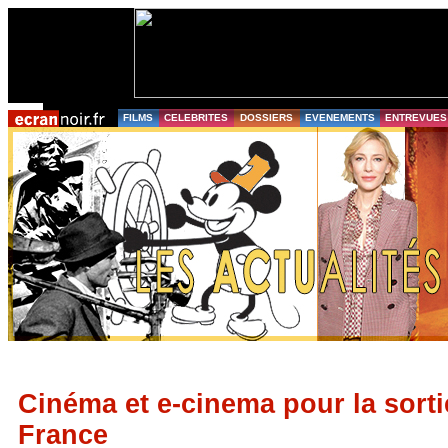
FILMS
CELEBRITES
DOSSIERS
EVENEMENTS
ENTREVUES
Cinéma et e-cinema pour la sorti
France