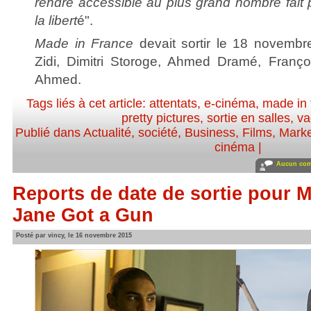
rendre accessible au plus grand nombre fait 
la libert
é".
Made in France
devait sortir le 18 novembre
Zidi, Dimitri Storoge, Ahmed Dramé, Franço
Ahmed.
Tags liés à cet article:
attentats
,
e-cinéma
,
made in 
pretty pictures
,
sortie en salles
,
va
Publié dans
Actualité, société
,
Business
,
Films
,
Marke
cinéma
|
Aucun com
Reports de date de sortie pour M
Jane Got a Gun
Posté par vincy, le 16 novembre 2015