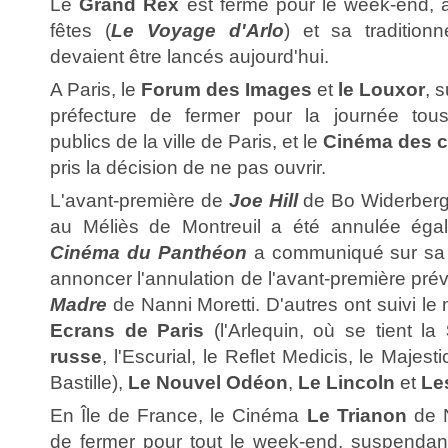
Le
Grand Rex
est fermé pour le week-end, a
fêtes (
Le Voyage d'Arlo
) et sa tradition
devaient être lancés aujourd'hui.
A Paris, le
Forum des Images
et
le Louxor
, 
préfecture de fermer pour la journée tou
publics de la ville de Paris, et le
Cinéma des c
pris la décision de ne pas ouvrir.
L'avant-première de
Joe Hill
de Bo Widerber
au Méliès de Montreuil a été annulée éga
Cinéma du Panthéon
a communiqué sur sa
annoncer l'annulation de l'avant-première pré
Madre
de Nanni Moretti. D'autres ont suivi l
Ecrans de Paris
(l'Arlequin, où se tient la
russe
, l'Escurial, le Reflet Medicis, le Majest
Bastille),
Le Nouvel Odéon
,
Le Lincoln
et
Le
En Île de France, le Cinéma
Le Trianon
de N
de fermer pour tout le week-end, suspendan