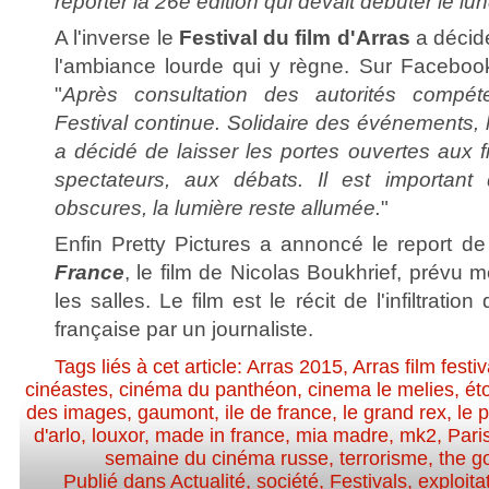
reporter la 26e édition qui devait débuter le l
A l'inverse le
Festival du film d'Arras
a décidé
l'ambiance lourde qui y règne. Sur Facebook,
"
Après consultation des autorités compét
Festival continue. Solidaire des événements,
a décidé de laisser les portes ouvertes aux fi
spectateurs, aux débats. Il est important
obscures, la lumière reste allumée.
"
Enfin Pretty Pictures a annoncé le report de
France
, le film de Nicolas Boukhrief, prévu 
les salles. Le film est le récit de l'infiltration
française par un journaliste.
Tags liés à cet article:
Arras 2015
,
Arras film festiv
cinéastes
,
cinéma du panthéon
,
cinema le melies
,
ét
des images
,
gaumont
,
ile de france
,
le grand rex
,
le 
d'arlo
,
louxor
,
made in france
,
mia madre
,
mk2
,
Pari
semaine du cinéma russe
,
terrorisme
,
the g
Publié dans
Actualité, société
,
Festivals
,
exploita