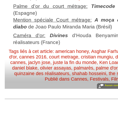
Palme d'or du court métrage:
Timecode
(Espagne)
Mention spéciale Court métrage:
A moça 
diabo
de Joao Paulo Miranda Maria (Brésil)
Caméra d'or:
Divines
d'Houda Benyamin
réalisateurs (France)
Tags liés à cet article:
american honey
,
Asghar Farh
d'or
,
cannes 2016
,
court metrage
,
cristian mungiu
,
d
cannes
,
jaclyn jose
,
juste la fin du monde
,
Ken Loa
daniel blake
,
olivier assayas
,
palmarès
,
palme d'or
quinzaine des réalisateurs
,
shahab hosseini
,
the
Publié dans
Cannes
,
Festivals
,
Fil
Aucun com