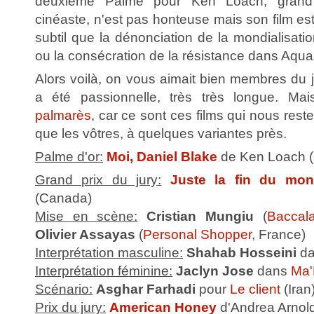
deuxième Palme pour Ken Loach, grand
cinéaste, n'est pas honteuse mais son film es
subtil que la dénonciation de la mondialisat
ou la consécration de la résistance dans Aqua
Alors voilà, on vous aimait bien membres du ju
a été passionnelle, très très longue. Ma
palmarès
, car ce sont ces films qui nous rest
que les vôtres, à quelques variantes près.
Palme d'or:
Moi, Daniel Blake
de Ken Loach 
Grand prix du jury:
Juste la fin du mo
(Canada)
Mise en scène:
Cristian Mungiu
(
Baccala
Olivier Assayas
(
Personal Shopper
, France)
Interprétation masculine:
Shahab Hosseini
d
Interprétation féminine:
Jaclyn Jose
dans
Ma'
Scénario:
Asghar Farhadi
pour
Le client
(Iran
Prix du jury:
American Honey
d'Andrea Arnol