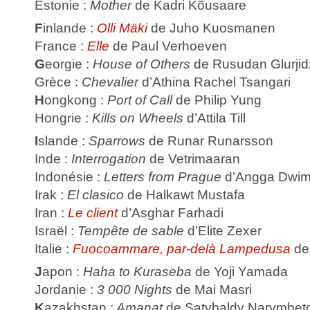
Estonie :
Mother
de Kadri Kõusaare
F
inlande :
Olli Mäki
de Juho Kuosmanen
France :
Elle
de Paul Verhoeven
G
eorgie :
House of Others
de Rusudan Glurjid
Grèce :
Chevalier
d’Athina Rachel Tsangari
H
ongkong :
Port of Call
de Philip Yung
Hongrie :
Kills on Wheels
d’Attila Till
I
slande :
Sparrows
de Runar Runarsson
Inde :
Interrogation
de Vetrimaaran
Indonésie :
Letters from Prague
d’Angga Dwim
Irak :
El clasico
de Halkawt Mustafa
Iran :
Le client
d’Asghar Farhadi
Israël :
Tempête de sable
d’Elite Zexer
Italie :
Fuocoammare, par-delà Lampedusa
de
J
apon :
Haha to Kuraseba
de Yoji Yamada
Jordanie :
3 000 Nights
de Mai Masri
K
azakhstan :
Amanat
de Satybaldy Narymbet