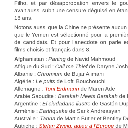
Filho, et par désapprobation envers le go
avait aussi subit une censure déguisé en étant
18 ans.
Notons aussi que la Chine ne présente aucun 
que le Yemen est sélectionné pour la première
de candidats. Et pour l'anecdote on parle 
films choisis et français dans 8.
A
fghanistan :
Parting
de Navid Mahmoudi
Afrique du Sud :
Call me Thief
de Daryne Jos
Albanie :
Chromium
de Bujar Alimani
Algérie :
Le puits
de Lofti Bouchouchi
Allemagne :
Toni Erdmann
de Maren Ade
Arabie Saoudite :
Barakah Meets Barakah
de 
Argentine :
El ciudadano ilustre
de Gastón Dup
Arménie :
Earthquake
de Sarik Andreasyan
Australie :
Tanna
de Martin Butler et Bentley 
Autriche :
Stefan Zweig, adieu à l’Europe
de Ma