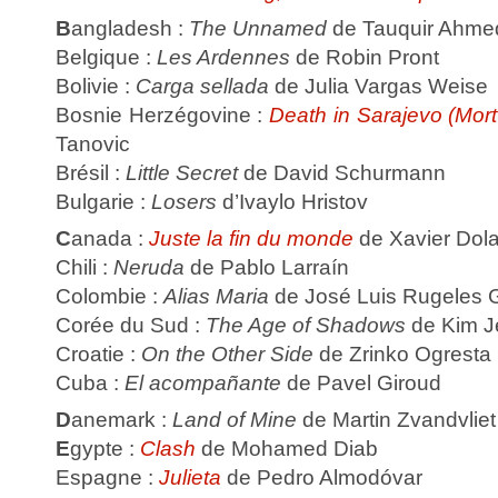
B
angladesh :
The Unnamed
de Tauquir Ahme
Belgique :
Les Ardennes
de Robin Pront
Bolivie :
Carga sellada
de Julia Vargas Weise
Bosnie Herzégovine :
Death in Sarajevo (Mort
Tanovic
Brésil :
Little Secret
de David Schurmann
Bulgarie :
Losers
d’Ivaylo Hristov
C
anada :
Juste la fin du monde
de Xavier Dol
Chili :
Neruda
de Pablo Larraín
Colombie :
Alias Maria
de José Luis Rugeles 
Corée du Sud :
The Age of Shadows
de Kim J
Croatie :
On the Other Side
de Zrinko Ogresta
Cuba :
El acompañante
de Pavel Giroud
D
anemark :
Land of Mine
de Martin Zvandvliet
E
gypte :
Clash
de Mohamed Diab
Espagne :
Julieta
de Pedro Almodóvar