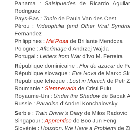
Panama :
Salsipuedes
de Ricardo Aguila
Rodriguez
Pays-Bas :
Tonio
de Paula Van des Oest
Pérou :
Videophilia (and Other Viral Syndr
Fernandez
Philippines :
Ma’Rosa
de Brillante Mendoza
Pologne :
Afterimage
d’Andrzej Wajda
Portugal :
Letters from War
d’Ivo M. Ferreira
R
épublique dominicaine :
Flor de azucar
de Fe
République slovaque :
Eva Nova
de Marko S
République tchèque :
Lost in Munich
de Petr 
Roumanie :
Sieranevada
de Cristi Puiu
Royaume-Uni :
Under the Shadow
de Babak A
Russie :
Paradise
d’Andrei Konchalovsky
S
erbie :
Train Driver’s Diary
de Milos Radovic
Singapour :
Apprentice
de Boo Jun Feng
Slovénie :
Houston, We Have a Problem!
de Zi