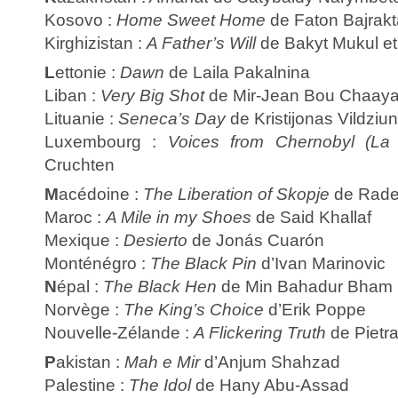
Kosovo :
Home Sweet Home
de Faton Bajrakt
Kirghizistan :
A Father’s Will
de Bakyt Mukul et
L
ettonie :
Dawn
de Laila Pakalnina
Liban :
Very Big Shot
de Mir-Jean Bou Chaay
Lituanie :
Seneca’s Day
de Kristijonas Vildziu
Luxembourg :
Voices from Chernobyl (La 
Cruchten
M
acédoine :
The Liberation of Skopje
de Rade 
Maroc :
A Mile in my Shoes
de Said Khallaf
Mexique :
Desierto
de Jonás Cuarón
Monténégro :
The Black Pin
d’Ivan Marinovic
N
épal :
The Black Hen
de Min Bahadur Bham
Norvège :
The King’s Choice
d’Erik Poppe
Nouvelle-Zélande :
A Flickering Truth
de Pietra
P
akistan :
Mah e Mir
d’Anjum Shahzad
Palestine :
The Idol
de Hany Abu-Assad