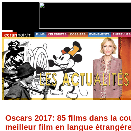
FILMS
CELEBRITES
DOSSIERS
EVENEMENTS
ENTREVUES
Oscars 2017: 85 films dans la co
meilleur film en langue étrangèr