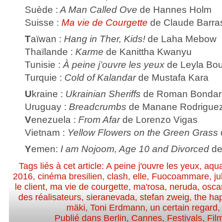
Suède :
A Man Called Ove
de Hannes Holm
Suisse :
Ma vie de Courgette
de Claude Barra
T
aïwan :
Hang in Ther, Kids!
de Laha Mebow
Thaïlande :
Karme
de Kanittha Kwanyu
Tunisie :
À peine j’ouvre les yeux
de Leyla Bou
Turquie :
Cold of Kalandar
de Mustafa Kara
U
kraine :
Ukrainian Sheriffs
de Roman Bondar
Uruguay :
Breadcrumbs
de Manane Rodrigue
V
enezuela :
From Afar
de Lorenzo Vigas
Vietnam :
Yellow Flowers on the Green Grass
Y
emen:
I am Nojoom, Age 10 and Divorced
de
Tags liés à cet article:
A peine j'ouvre les yeux
,
aqua
2016
,
cinéma bresilien
,
clash
,
elle
,
Fuocoammare
,
ju
le client
,
ma vie de courgette
,
ma'rosa
,
neruda
,
osca
des réalisateurs
,
sieranevada
,
stefan zweig
,
the hap
mäki
,
Toni Erdmann
,
un certain regard
Publié dans
Berlin
,
Cannes
,
Festivals
,
Fil