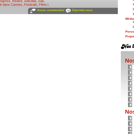
ngress
,
théâtre
,
wakolda
,
zulu
.
ié dans
Cannes
,
Festivals
,
Films
|
Aucun commentaire
Exprimez-vous
Médi
Person
Proje
Nos
Nos