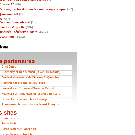
Cannes 70
(69)
Cannes, centre du monde cinématographique ?
(7)
Quinzaine 50
(22)
as
(587)
Courrier International
(15)
L'instant Zappette
(235)
nalités, célébrités, stars
(4673)
t, tournage
(1932)
 partenaires
Ciné Junior
Cinéparty et Béo festival (Divan du monde)
Festival ciné-jeune de l'Aisne (St Quentin)
Festival Cinespana de Toulouse
Festival des Cinémas d'Asie de Vesoul
Festival des films gays et lesbiens de Paris
Festival des scénaristes à Bourges
Rencontres internationales Henri Langlois
 sites
Cannes Fest
Ecran Noir
Ecran Noir sur Facebook
Ecran Noir sur Tumblr