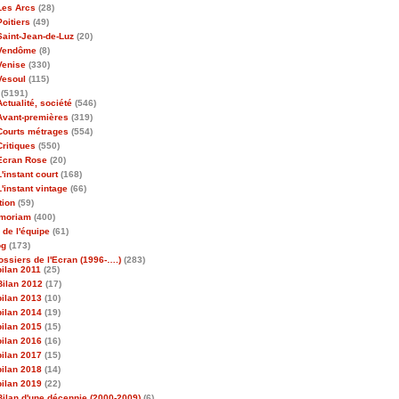
Les Arcs
(28)
Poitiers
(49)
Saint-Jean-de-Luz
(20)
Vendôme
(8)
Venise
(330)
Vesoul
(115)
(5191)
Actualité, société
(546)
Avant-premières
(319)
Courts métrages
(554)
Critiques
(550)
Ecran Rose
(20)
L'instant court
(168)
L'instant vintage
(66)
tion
(59)
emoriam
(400)
 de l'équipe
(61)
og
(173)
ossiers de l'Ecran (1996-….)
(283)
bilan 2011
(25)
Bilan 2012
(17)
bilan 2013
(10)
bilan 2014
(19)
bilan 2015
(15)
bilan 2016
(16)
bilan 2017
(15)
bilan 2018
(14)
bilan 2019
(22)
Bilan d'une décennie (2000-2009)
(6)