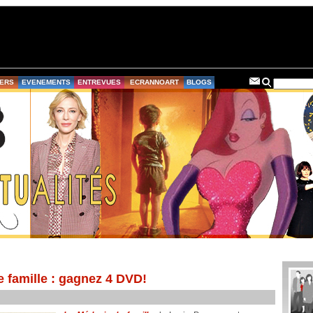
ERS
EVENEMENTS
ENTREVUES
ECRANNOART
BLOGS
 famille : gagnez 4 DVD!