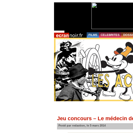
FILMS
CELEBRITES
DOSSI
Jeu concours – Le médecin de
Posté par redaction, le 5 mars 2014