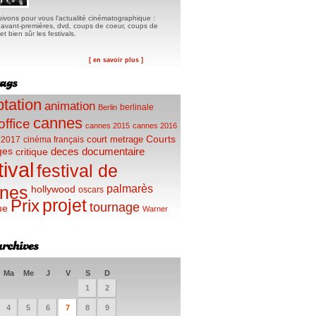
ivons pour vous l'actualité cinématographique :
, avant-premières, dvd, coups de coeur, coups de
t bien sûr les festivals.
[ en savoir plus ]
tation
animation
berlinale
Berlin
cannes
office
cannes 2015
cannes 2016
Courts
court metrage
 2017
cinéma français
ges
deces
documentaire
critique
tival
festival de
palmarès
nes
hollywood
oscars
projet
Prix
tournage
ue
Warner
Ma
Me
J
V
S
D
1
2
4
5
6
7
8
9