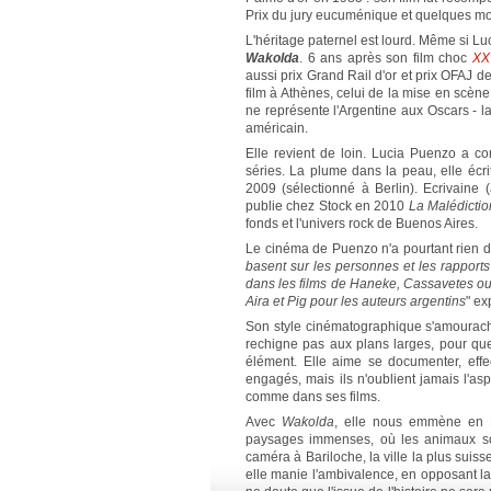
Prix du jury eucuménique et quelques mois
L'héritage paternel est lourd. Même si Lu
Wakolda
. 6 ans après son film choc
XX
aussi prix Grand Rail d'or et prix OFAJ de 
film à Athènes, celui de la mise en scèn
ne représente l'Argentine aux Oscars - la
américain.
Elle revient de loin. Lucia Puenzo a co
séries. La plume dans la peau, elle écr
2009 (sélectionné à Berlin). Ecrivaine (
publie chez Stock en 2010
La Malédictio
fonds et l'univers rock de Buenos Aires.
Le cinéma de Puenzo n'a pourtant rien de 
basent sur les personnes et les rappor
dans les films de Haneke, Cassavetes o
Aira et Pig pour les auteurs argentins
" ex
Son style cinématographique s'amourache 
rechigne pas aux plans larges, pour qu
élément. Elle aime se documenter, effe
engagés, mais ils n'oublient jamais l'as
comme dans ses films.
Avec
Wakolda
, elle nous emmène en P
paysages immenses, où les animaux so
caméra à Bariloche, la ville la plus sui
elle manie l'ambivalence, en opposant la 