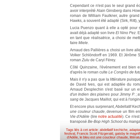
Cependant ce n'est pas le seul grand écr
avoir interprété Alain Ginsberg dans
How
roman de William Faulkner, autre grand 
Hawks, a souvent été adapté (Sirk, Ritt), 
Lucia Puenzo quant à elle a opté pour
avait déjà adapté son livre
El Nino Pez
. 
en tant que réalisatrice, a choisi de m
faire
Miele
.
Arnaud des Pallières a choisi un livre al
Volker Schlöndorff en 1969. Et Jérôme S
roman
Zulu
de Caryl Férey.
Côté Quinzaine, l'événement est bien e
d'après le roman culte
Le Congrès de fut
Mais il n'y a pas que la littérature puis
de David Ives, qui est adaptée du r
Arnaud Desplechin s'est basé sur un e
d'un Indien des plaines
pour
Jimmy P.
; 
sang
de Jacques Maillot, qui est à l'orig
Et encore plus surprenant, Abdellatif Kec
une couleur chaude
, devenue un film e
Vie d'Adèle
(lire
notre actualité
). Ce n'es
transposé
Be-Bop High School
du mangak
Tags liés à cet article:
abdellatif kechiche
,
adapta
festival
,
Francis Scott Fitzgerald
,
gatsby le magnif
d’Adèle
,
le bleu est une coucleur chaude
,
littérat