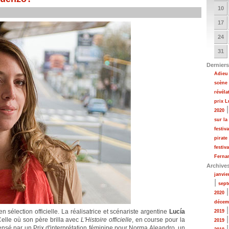
10
17
24
31
Derniers
Adieu 
scène
révéla
prix 
2020
sur la
festiv
pirate
festiv
Fernan
Archive
janvie
|
sept
2020
décem
en sélection officielle. La réalisatrice et scénariste argentine
Lucía
2019
elle où son père brilla avec
L'Histoire officielle
, en course pour la
2019
ensé par un Prix d'interprétation féminine pour Norma Aleandro, un