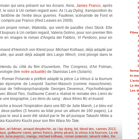
ivain qui sera présent sur les écrans. Ainsi,
James Franco
, après
l
, le voici à Un certain regard avec
As I Lay Dying
, transposition du
fantôme de l'entre deux guerres. Faulkner, scénariste de Ford et
y compris par Franco (
Red Leaves
en 2009).
 son propre roman,
Wakolda
, qui vient de paraître chez Stock. Elle
Et toujours à Un certain regard, Valeria Golino, pour son premier film
Films
ettre en images le roman d'Angela del Fabbro,
Vi Perdono
, pour en
lemand d'Heinrich von Kleist pour
Michael Kolhaas
, déjà adapté par
alle, qui avait déjà adapté des
Largo Winch
, s'est plongé dans le
ntendu du côté du film d'ouverture,
The Congress
, d'Ari Folman,
forma
urologie
(lire
notre actualité
) de Stanislas Lem (
Solaris
).
In m
que Roman Polanski a préféré adapté la pièce
La Vénus à la fourrure
L'actu
oman éponyme de Leopold Sacher-Masoch (comme masochisme).
Le bl
ssai de l'ethnopsychanalyste Georges Devereux,
Psychothérapie
Les d
avec
Blood Ties
, Guillaume Canet a réalisé le remake des
Liens du
ine une biographie,
Les liens du sang : deux frères flic et truand
.
hiche a trouvé l'inspiration dans une BD de Julie Maroh,
Le bleu est
n deux parties (3 heures au total pour un album de 160 pages),
La
t pas le seul à avoir été séduit par le 9e art puisque Takashi Miike a
a Kazuhiro Kiuchi pour son film
Wara No Tate
.
tion
,
ari folman
,
arnaud desplechin
,
as i lay dying
,
bd
,
blood ties
,
cannes 2013
,
ique
,
guillaume canet
,
james franco
,
jimmy picard
,
la vénus à la fourrure
,
La vie
ure
,
lucia puenzo
,
manga
,
michael kolhaas
,
roman polanski
,
takashi miike
,
the