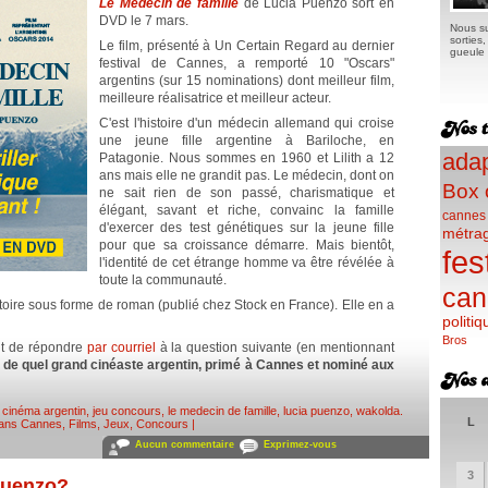
Le Médecin de famille
de Lucia Puenzo sort en
DVD le 7 mars.
Nous su
sorties
Le film, présenté à Un Certain Regard au dernier
gueule e
festival de Cannes, a remporté 10 "Oscars"
argentins (sur 15 nominations) dont meilleur film,
meilleure réalisatrice et meilleur acteur.
C'est l'histoire d'un médecin allemand qui croise
une jeune fille argentine à Bariloche, en
adap
Patagonie. Nous sommes en 1960 et Lilith a 12
ans mais elle ne grandit pas. Le médecin, dont on
Box 
ne sait rien de son passé, charismatique et
élégant, savant et riche, convainc la famille
cannes
d'exercer des test génétiques sur la jeune fille
métra
pour que sa croissance démarre. Mais bientôt,
fes
l'identité de cet étrange homme va être révélée à
toute la communauté.
can
stoire sous forme de roman (publié chez Stock en France). Elle en a
politiq
Bros
fit de répondre
par courriel
à la question suivante (en mentionnant
:
de quel grand cinéaste argentin, primé à Cannes et nominé aux
,
cinéma argentin
,
jeu concours
,
le medecin de famille
,
lucia puenzo
,
wakolda
.
L
dans
Cannes
,
Films
,
Jeux, Concours
|
Aucun commentaire
Exprimez-vous
3
Puenzo?