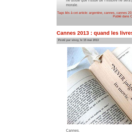
ne doute que l'issue de l'histoire ne sera
morale.
Tags liés à cet article:
argentine
,
cannes
,
cannes 20
Publié dans
Cannes 2013 : quand les livres
Posté par vincy, le 15 mai 2013
Cannes.