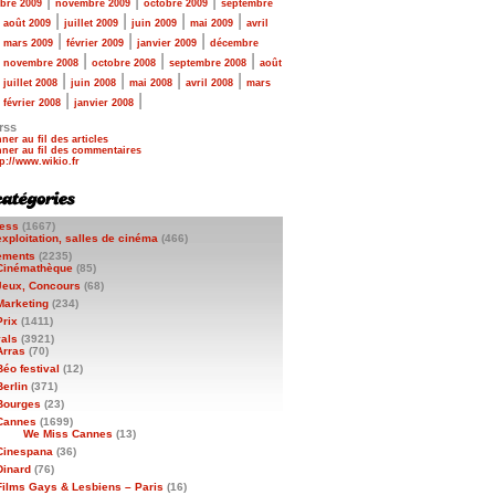
|
|
|
bre 2009
novembre 2009
octobre 2009
septembre
|
|
|
|
|
août 2009
juillet 2009
juin 2009
mai 2009
avril
|
|
|
|
mars 2009
février 2009
janvier 2009
décembre
|
|
|
|
novembre 2008
octobre 2008
septembre 2008
août
|
|
|
|
|
juillet 2008
juin 2008
mai 2008
avril 2008
mars
|
|
|
février 2008
janvier 2008
rss
ner au fil des articles
ner au fil des commentaires
ess
(1667)
exploitation, salles de cinéma
(466)
ements
(2235)
Cinémathèque
(85)
Jeux, Concours
(68)
Marketing
(234)
Prix
(1411)
vals
(3921)
Arras
(70)
Béo festival
(12)
Berlin
(371)
Bourges
(23)
Cannes
(1699)
We Miss Cannes
(13)
Cinespana
(36)
Dinard
(76)
Films Gays & Lesbiens – Paris
(16)