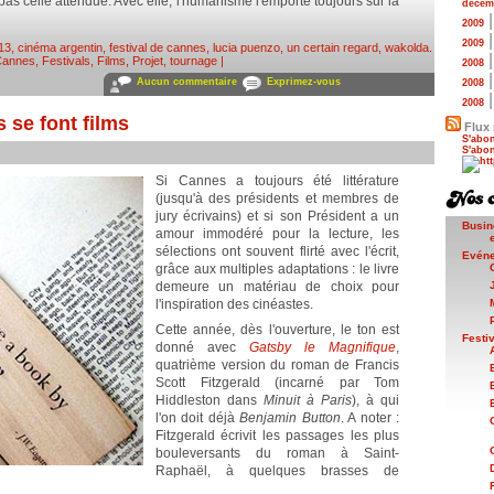
 pas celle attendue. Avec elle, l'humanisme l'emporte toujours sur la
décem
2009
2009
13
,
cinéma argentin
,
festival de cannes
,
lucia puenzo
,
un certain regard
,
wakolda
.
Cannes
,
Festivals
,
Films
,
Projet, tournage
|
2008
Aucun commentaire
Exprimez-vous
2008
2008
 se font films
Flux 
S'abon
S'abon
Si Cannes a toujours été littérature
(jusqu'à des présidents et membres de
jury écrivains) et si son Président a un
Busin
amour immodéré pour la lecture, les
sélections ont souvent flirté avec l'écrit,
Evén
grâce aux multiples adaptations : le livre
demeure un matériau de choix pour
l'inspiration des cinéastes.
Cette année, dès l'ouverture, le ton est
Festi
donné avec
Gatsby le Magnifique
,
quatrième version du roman de Francis
Scott Fitzgerald (incarné par Tom
Hiddleston dans
Minuit à Paris
), à qui
l'on doit déjà
Benjamin Button
. A noter :
Fitzgerald écrivit les passages les plus
bouleversants du roman à Saint-
Raphaël, à quelques brasses de