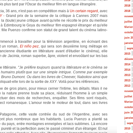
2018
 plus tard par l'Oscar du meilleur film en langue étrangère.
2018
cia, 36 ans, n'est pas en compétition mais à
Un certain regard
, avec
2018
Y
- Grand prix de la semaine de la critique à Cannes 2007 mais
novem
la (toute) jeune critique avant qu'elle ne récolte le prix du meilleur
juillet
e à Edimbourg le Goya du meilleur film espagnol étranger et qu'elle
févrie
 fille Puenzo confirme son statut de grand talent du cinéma latino-
octobr
juin 2
mmencé à travailler pour la télévision argentine, en écrivant des
janvie
it un roman,
El niño pez
, qui sera son deuxième long métrage en
|
sept
ancienne étudiante en littérature avant d'étudier le cinéma), elle
2015
n de Jacinta
, roman superbe, âpre, violent et envoûtant sur les bas
décem
2014
littéraire. "
Je préfère toujours quand la littérature et le cinéma se
2014
ts humains plutôt que sur une simple intrigue. Comme par exemple
2013
u Bruno Dumont. Ou dans les livres de Cheever, Nabokov ainsi que
2013
pliquait-elle lors de la sortie de
XXY
. Voilà pour les références.
2013
de gros plans, pour mieux cerner l'intime, les détails. Mais il ne
novem
e la nature prenne toute sa place, réduisant l'homme à un simple
juillet
ctuer des mois de recherches, enquêter. Ses films sont risqués,
févrie
pect romanesque. L'amour reste le moteur de tout, dans ses livres
octobr
juin 2
atagonie, cette vaste contrée du sud de l'Argentine, avec ses
janvie
nt plus nombreux que les habitants. Lucia Puenzo a planté sa
|
sse du pays, entre montagnes enneigées et lacs sublimes. Là encore
sept
pureté et la perfection avec le passé criminel d'un étranger. Et nul
2010