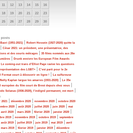
11
12
13
14
15
16
18
19
20
21
22
23
25
26
27
28
29
30
 posts
|
Bacri (1951-2021)
Robert Hossein (1927-2020) quitte la
|
César 2021: un président, une présentatrice, des
|
tions et des courts métrages
35 films nommés aux 26e
|
Lumières
Drunk ennivre les European Film Awards
|
Le coming-out trans d’Elliot Page ravive les questions
|
 représentation des LGBT+
C’est parti pour le 2e
|
al Format court à découvrir en ligne !
La sulfureuse
|
 Nelly Kaplan largue les amarres (1931-2020)
Le 35e
|
al européen du film court de Brest depuis chez vous
|
do Solanas (1936-2020), l’indigné permanent, est mort
s
|
|
|
r 2021
décembre 2020
novembre 2020
octobre 2020
|
|
|
|
embre 2020
août 2020
juillet 2020
juin 2020
mai
|
|
|
|
|
avril 2020
mars 2020
février 2020
janvier 2020
|
|
|
bre 2019
novembre 2019
octobre 2019
septembre
|
|
|
|
|
août 2019
juillet 2019
juin 2019
mai 2019
avril
|
|
|
|
mars 2019
février 2019
janvier 2019
décembre
|
|
|
|