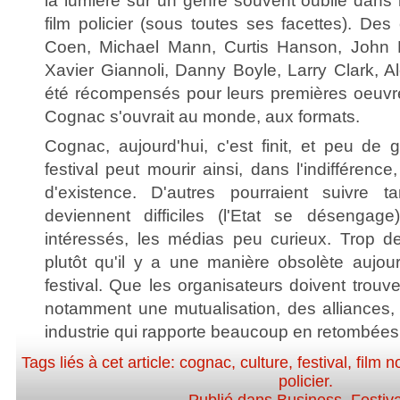
la lumière sur un genre souvent oublié dans le
film policier (sous toutes ses facettes). De
Coen, Michael Mann, Curtis Hanson, John D
Xavier Giannoli, Danny Boyle, Larry Clark, Al
été récompensés pour leurs premières oeuvre
Cognac s'ouvrait au monde, aux formats.
Cognac, aujourd'hui, c'est finit, et peu de 
festival peut mourir ainsi, dans l'indiffére
d'existence. D'autres pourraient suivre t
deviennent difficiles (l'Etat se désengag
intéressés, les médias peu curieux. Trop d
plutôt qu'il y a une manière obsolète aujou
festival. Que les organisateurs doivent trouv
notamment une mutualisation, des alliances,
industrie qui rapporte beaucoup en retombée
Tags liés à cet article:
cognac
,
culture
,
festival
,
film no
policier
.