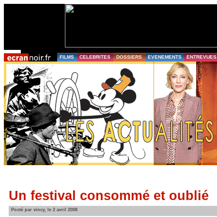
FILMS
CELEBRITES
DOSSIERS
EVENEMENTS
ENTREVUES
Un festival consommé et oublié
Posté par vincy, le 2 avril 2008