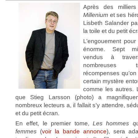
Après des millier
Millenium
et ses hér
Lisbeth Salander pa
la toile et du petit é
L’engouement pour la
énorme. Sept mill
vendus à trave
nombreuses tr
récompenses qu’on 
certain mystère entou
comme les autres. L
que Stieg Larsson (photo) a magnifique
nombreux lecteurs a, il fallait s’y attendre, sé
et du petit écran.
En effet, le premier tome,
Les hommes qui
femmes
(
voir la bande annonce
), sera ad