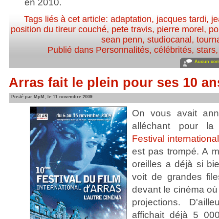
en 2010.
Tags liés à cet article:
adaptation
,
jacques tardi
,
j
position du tireur couché
,
pete travis
,
pierre morel
,
po
sean penn
,
studiocanal
,
tourn
Publié dans
Personnalités, célébrités, stars
Aucun com
Arras fait le plein pour ses 10 an
Posté par MpM, le 11 novembre 2009
On vous avait an
alléchant pour l
Festival internationa
est pas trompé. A mi
oreilles a déjà si b
voit de grandes fil
devant le cinéma où 
projections. D'aill
affichait déjà 5 00