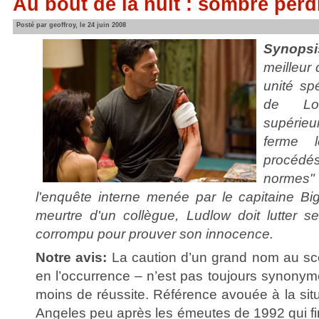
Au bout de la nuit : sombre perd
Posté par geoffroy, le 24 juin 2008
Synopsi
meilleur 
unité sp
de Lo
supérieur
ferme 
procéd
normes" 
l'enquête interne menée par le capitaine Bi
meurtre d'un collègue, Ludlow doit lutter s
corrompu pour prouver son innocence.
Notre avis:
La caution d’un grand nom au sc
en l’occurrence – n’est pas toujours synonym
moins de réussite. Référence avouée à la situ
Angeles peu après les émeutes de 1992 qui fi