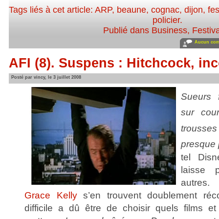
Tags liés à cet article:
ARP
,
beaune
,
cognac
,
dijon
,
fes
policier
.
Publié dans
Business
,
Festiv
Aucun com
AFI (8). Suspens : Hitchcock, in
Posté par vincy, le 3 juillet 2008
Sueurs f
sur cou
trousses
presque p
tel Disn
laisse
autres
Grace Kelly
s’en trouvent doublement ré
difficile a dû être de choisir quels films e