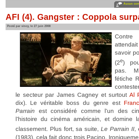
Aucun com
AFI (4). Gangster : Coppola sur
Posté par vincy, le 27 juin 2008
Contre 
attenda
savoir p
e
(2
) pou
pas. M
fétiche 
conteste
le secteur par James Cagney et surtout
Al 
dix). Le véritable boss du genre est
Fran
Parrain
est considéré comme l’un des cinq
l’histoire du cinéma américain, et domine 
classement. Plus fort, sa suite,
Le Parrain II
,
(1983), cela fait donc trois Pacino. Ironiquem