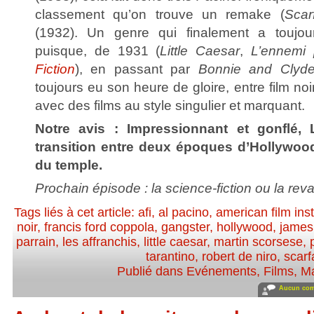
classement qu’on trouve un remake (
Scar
(1932). Un genre qui finalement a toujou
puisque, de 1931 (
Little Caesar
,
L’ennemi 
Fiction
), en passant par
Bonnie and Clyd
toujours eu son heure de gloire, entre film no
avec des films au style singulier et marquant.
Notre avis : Impressionnant et gonflé, L
transition entre deux époques d’Hollywood,
du temple.
Prochain épisode : la science-fiction ou la re
Tags liés à cet article:
afi
,
al pacino
,
american film inst
noir
,
francis ford coppola
,
gangster
,
hollywood
,
james
parrain
,
les affranchis
,
little caesar
,
martin scorsese
,
tarantino
,
robert de niro
,
scarf
Publié dans
Evénements
,
Films
,
Ma
Aucun com