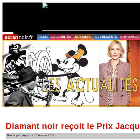
FILMS
CELEBRITES
DOSSIERS
EVENEMENTS
ENTREVUES
Diamant noir reçoit le Prix Jacq
Posté par vincy, le 16 février 2017