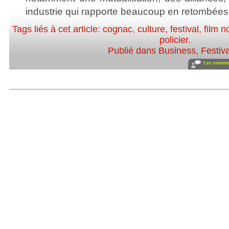
industrie qui rapporte beaucoup en retombée
Tags liés à cet article:
cognac
,
culture
,
festival
,
film no
policier
.
Publié dans
Business
,
Festiv
Les commen