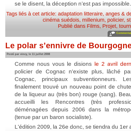
se le disent, la déception n’est pas impossible.
Tags liés à cet article:
adaptation litteraire
,
anges & d
cinéma suédois
,
millenium
,
policier
,
s
Publié dans
Films
,
Projet, tour
Commentair
Le polar s’ennivre de Bourgogn
Posté par vincy, le 11 juillet 2008
Comme nous vous le disions
le 2 avril dern
policier de Cognac n'existe plus, lâché pa
Cognac, principaux subventionneurs. Le
finalement trouvé un nouveau point de chut
de la liqueur au (très bon) rouge (sang). Bea
accueilli les Rencontres (très professi
déménagées depuis 2006 dans la métropo
(tenue par un baron socialiste).
L'édition 2009, la 26e donc, se tiendra du 1er a