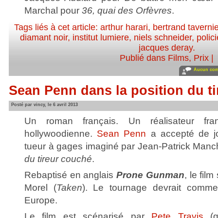
Marchal pour
36, quai des Orfèvres
.
Tags liés à cet article:
arthur harari
,
bertrand tavernie
diamant noir
,
institut lumiere
,
niels schneider
,
polici
jacques deray
.
Publié dans
Films
,
Prix
|
Aucun com
Sean Penn dans la position du 
Posté par vincy, le 6 avril 2013
Un roman français. Un réalisateur fra
hollywoodienne.
Sean Penn
a accepté de jou
tueur à gages imaginé par Jean-Patrick Man
du tireur couché
.
Rebaptisé en anglais
Prone Gunman
, le fil
Morel (
Taken
). Le tournage devrait comme
Europe.
Le film est scénarisé par
Pete Travis
(q