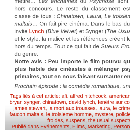
mettre…
Les enchaînés
ou
Psychose
sont 
hors concours. Le reste du classement es
classe de tous :
Chinatown, Laura, Le trois
maltais
… On fait pire cinéma. Dans le bas du
invite
Lynch
(
Blue Velvet
) et Synger (
The Usua
et le style, la malice et les références créent l
hors du temps. Tout ce qui fait de
Sueurs Fro
du genre.
Notre avis : Peu importe le film pourvu qu
plus habile des cinéastes à mélanger ps
primaires, tout en nous faisant sursauter en
Prochain épisode : la comédie romantique, une
Tags liés à cet article:
afi
,
alfred hitchcock
,
american 
bryan synger
,
chinatown
,
david lynch
,
fenêtre sur co
james stewart
,
la mort aux trousses
,
laura
,
le crim
faucon maltais
,
le troisieme homme
,
mystere
,
polici
froides
,
suspens
,
the usual suspect
Publié dans
Evénements
,
Films
,
Marketing
,
Personn