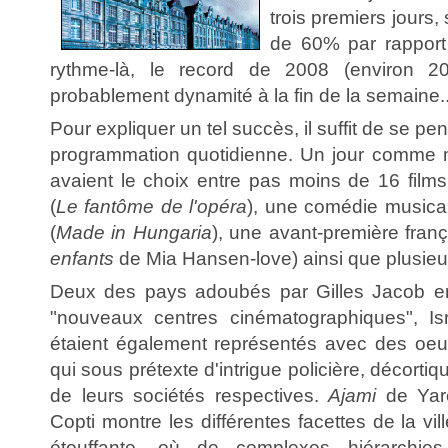
trois premiers jours
de 60% par rapport 
rythme-là, le record de 2008 (environ 2
probablement dynamité à la fin de la semaine..
Pour expliquer un tel succès, il suffit de se pen
programmation quotidienne. Un jour comme m
avaient le choix entre pas moins de 16 films
(
Le fantôme de l'opéra
), une comédie musica
(
Made in Hungaria
), une avant-première franç
enfants
de Mia Hansen-love) ainsi que plusieurs
Deux des pays adoubés par Gilles Jacob e
"nouveaux centres cinématographiques", Is
étaient également représentés avec des oeu
qui sous prétexte d'intrigue policière, décorti
de leurs sociétés respectives.
Ajami
de Yar
Copti montre les différentes facettes de la vill
étouffante, où de complexes hiérarchies 