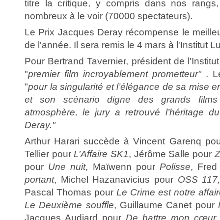
titre la critique, y compris dans nos rangs
nombreux à le voir (70000 spectateurs).
Le Prix Jacques Deray récompense le meilleur 
de l'année. Il sera remis le 4 mars à l'Institut 
Pour Bertrand Tavernier, président de l'Institut
"
premier film incroyablement prometteur"
. Le
"
pour la singularité et l’élégance de sa mise e
et son scénario digne des grands films
atmosphère, le jury a retrouvé l’héritage 
Deray."
Arthur Harari succède à Vincent Garenq pou
Tellier pour
L’Affaire SK1
, Jérôme Salle pour
Z
pour
Une nuit
, Maïwenn pour
Polisse
, Fre
portant
, Michel Hazanavicius pour
OSS 117,
Pascal Thomas pour
Le Crime est notre affai
Le Deuxième souffle
, Guillaume Canet pour
Jacques Audiard pour
De battre mon cœur s