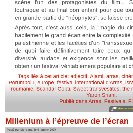
scène l'un des protagonistes du film... S
foutraque et au final bon enfant pour que tout
en grande partie de "néophytes", se laisse pre
Après tout, c'est aussi cela, la "magie du cin
habilement le grand écart entre la complexité d
palestinienne et les facéties d'un "transsexuel 
de quoi faire définitivement taire ceux qu
diversité, audace et exigence sont les meill
obtenir un festival véritablement populaire et 
Tags liés à cet article:
adjectif
,
Ajami
,
arras
,
ciné
Porumboiu
,
europe
,
festival international d'Arras
,
isr
roumanie
,
Scandar Copti
,
Sweet transvestites
,
the 
Yaron Shani
.
Publié dans
Arras
,
Festivals
,
F
Aucun com
Millenium à l’épreuve de l’écran
Posté par Morgane, le 6 janvier 2009