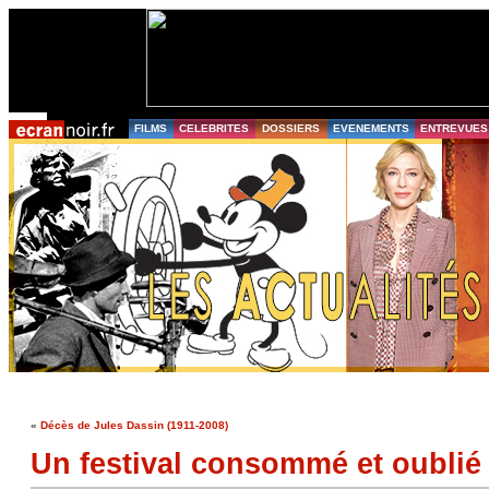
FILMS
CELEBRITES
DOSSIERS
EVENEMENTS
ENTREVUES
«
Décès de Jules Dassin (1911-2008)
Un festival consommé et oublié