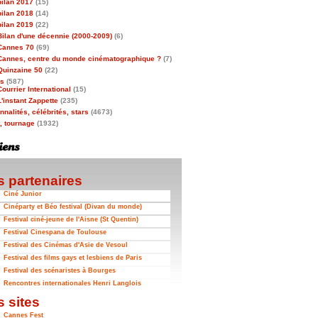
bilan 2017
(15)
bilan 2018
(14)
bilan 2019
(22)
Bilan d'une décennie (2000-2009)
(6)
Cannes 70
(69)
Cannes, centre du monde cinématographique ?
(7)
Quinzaine 50
(22)
as
(587)
Courrier International
(15)
L'instant Zappette
(235)
nalités, célébrités, stars
(4673)
t, tournage
(1932)
 partenaires
Ciné Junior
Cinéparty et Béo festival (Divan du monde)
Festival ciné-jeune de l'Aisne (St Quentin)
Festival Cinespana de Toulouse
Festival des Cinémas d'Asie de Vesoul
Festival des films gays et lesbiens de Paris
Festival des scénaristes à Bourges
Rencontres internationales Henri Langlois
 sites
Cannes Fest