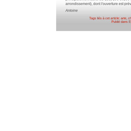
arrondissement), dont l'ouverture est pr
Antoine
Tags liés à cet article:
arte
,
ch
Publié dans
E