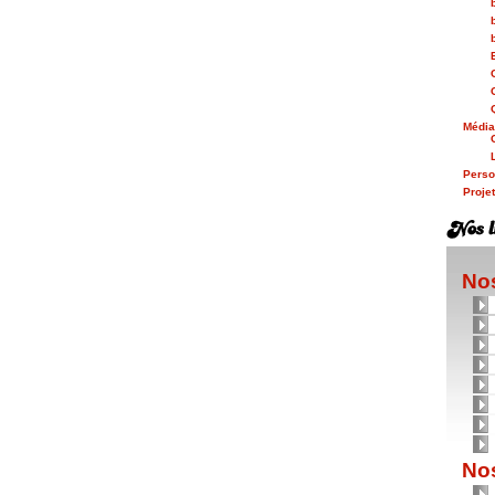
Médi
Person
Proje
Nos
Nos