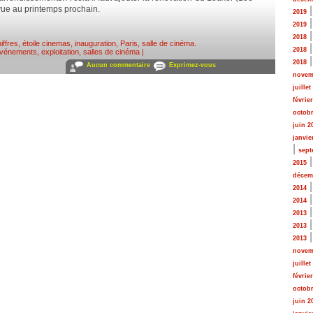
évue au printemps prochain.
2019
2019
2018
iffres
,
étoile cinemas
,
inauguration
,
Paris
,
salle de cinéma
.
2018
vénements
,
exploitation, salles de cinéma
|
2018
Aucun commentaire
Exprimez-vous
novem
juillet
févrie
octobr
juin 2
janvie
|
sept
2015
décem
2014
2014
2013
2013
2013
novem
juillet
févrie
octobr
juin 2