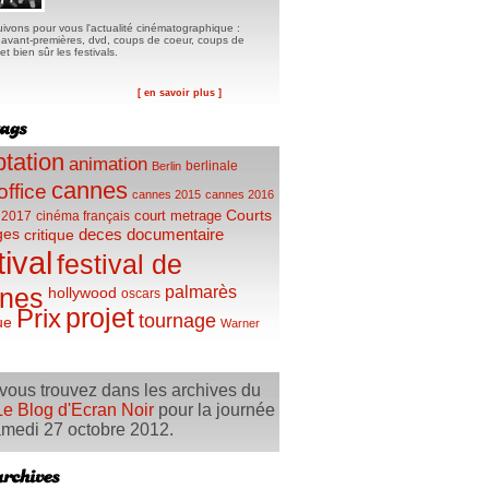
ivons pour vous l'actualité cinématographique :
, avant-premières, dvd, coups de coeur, coups de
t bien sûr les festivals.
[ en savoir plus ]
tation
animation
berlinale
Berlin
cannes
office
cannes 2015
cannes 2016
Courts
court metrage
 2017
cinéma français
ges
deces
documentaire
critique
tival
festival de
palmarès
nes
hollywood
oscars
projet
Prix
tournage
ue
Warner
vous trouvez dans les archives du
Le Blog d'Ecran Noir
pour la journée
medi 27 octobre 2012.