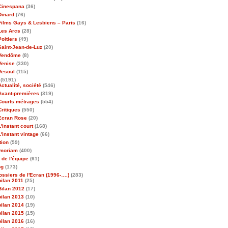
Cinespana
(36)
Dinard
(76)
Films Gays & Lesbiens – Paris
(16)
Les Arcs
(28)
Poitiers
(49)
Saint-Jean-de-Luz
(20)
Vendôme
(8)
Venise
(330)
Vesoul
(115)
(5191)
Actualité, société
(546)
Avant-premières
(319)
Courts métrages
(554)
Critiques
(550)
Ecran Rose
(20)
L'instant court
(168)
L'instant vintage
(66)
tion
(59)
emoriam
(400)
 de l'équipe
(61)
og
(173)
ossiers de l'Ecran (1996-….)
(283)
bilan 2011
(25)
Bilan 2012
(17)
bilan 2013
(10)
bilan 2014
(19)
bilan 2015
(15)
bilan 2016
(16)