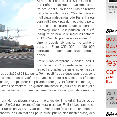
Après La Pagode, Le Saint-Germain-
des-Prés, Le Balzac, Le Cosmos et Le
Nous su
Palace, c’est au tour des Lilas de rentrer
sorties
gueule e
dans la famille Etoile. C’est le premier
multiplexe indépendant de Paris. Il a été
construit à deux pas du métro de la porte
des Lilas, et d'une future station de
Tramway, dans l’est parisien, et a été
inauguré en beauté le mardi 23 octobre
adap
2012. C'est la première ouverture d'un
cinéma depuis 10 ans sur le territoire
Box 
parisien. Entre 350 000 et 450 000
spectateurs sont attendus chaque
cannes
année.
métra
fes
Etoile Lilas comprend 7 salles, soit 1
500 fauteuils : 1 grande salle de 458
fauteuils; 3 salles de taille moyennes de
can
lles de 2x99 et 93 fauteuils. Point positif, des sièges pour deux sont
politiq
ns chaque salle, voilà qui devrait faire plaisir au amoureux à deux
Bros
rtable, tant pis pour les polyamoureux!). A l’intérieur du cinéma, la
vitrées permettent une grande luminosité le jour et aussi une jolie
Les salles sont grises foncées, fauteuils compris, décorées de
Vous 
blog
ndra Henochsberg, c’est un mélange de films Art & Essais et de
du Sa
ment
Skyfall
par exemple) qui sera proposé. Etoile Lilas compte se
st aussi prévu qu’il y ait des avant-premières (dont certaines en
oncerts, des animations pour jeune public, des master-class, des