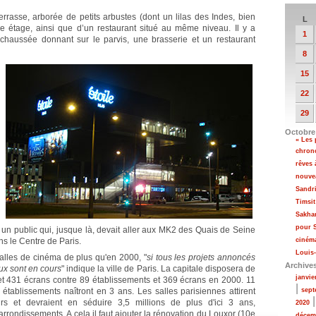
rrasse, arborée de petits arbustes (dont un lilas des Indes, bien
L
 étage, ainsi que d’un restaurant situé au même niveau. Il y a
1
chaussée donnant sur le parvis, une brasserie et un restaurant
8
15
22
29
Octobre
« Les 
chron
rêves
nouve
Sandri
Timsit
Sakha
pour S
r un public qui, jusque là, devait aller aux MK2 des Quais de Seine
ns le Centre de Paris.
ciném
Louis-
salles de cinéma de plus qu'en 2000, "
si tous les projets annoncés
Archive
ux sont en cours
" indique la ville de Paris. La capitale disposera de
janvie
t 431 écrans contre 89 établissements et 369 écrans en 2000. 11
|
établissements naîtront en 3 ans. Les salles parisiennes attirent
sept
rs et devraient en séduire 3,5 millions de plus d'ici 3 ans,
2020
rrondissements. A cela il faut ajouter la rénovation du Louxor (10e
décem