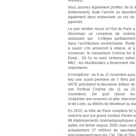
festivals).
Vous pourrez également profitez de la te
évidemment), toute l’année au deuxième
également deux restaurants au rez de 
japonais.
Le pari semble réussi et l’Est de Paris a
désormais un complexe de cinéma
séduisant, qui s’intègre parfaitement
dans l’architecture environnante. Reste
à savoir s’ils arriveront à obtenir, et à
conserver, le classement Cinéma Art &
Essai... On l'a vu avec certaines salles
MK2 : les blockbusters y deviennent vite
majoritaires.
Il n'empêche : du 9 au 11 novembre aura
lieu une avant première de 7 films par
ARTE précédent la deuxième édition de
son Festival Cinéma (du 11 au 23
novembre). De quoi réjouir les
cinéphiles des environs et aller cherche
et de Loire, au Méliès de Montreuil ou da
En 2015, la Ville de Paris comptera 62 
voient le jour (un grand nombre d'entre e
88 établissements cinématographiques e
salles ont fermé depuis 2000 mais neuf 
actuellement 27 millions de spectateu
principalement dans les 13e, 19e et 20e a