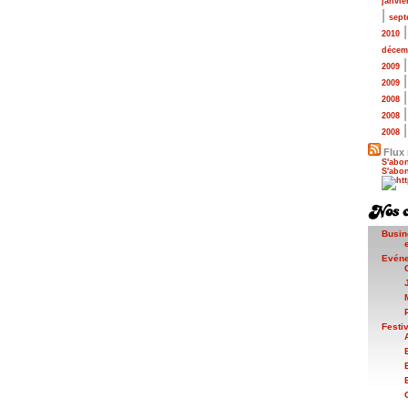
janvie
|
sept
2010
décem
2009
2009
2008
2008
2008
Flux 
S'abon
S'abon
Busin
Evén
Festi