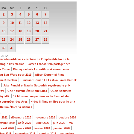
Ma
Me
J
V
S
D
2
3
4
5
6
7
9
10
11
12
13
14
16
17
18
19
20
21
23
24
25
26
27
28
30
31
 2012
paradis artificiels » victime de l’implacable loi de la
|
ologie des médias
James Franco fera partager ses
|
 à Rome
Disney rachète Lucasfilms et annonce un
|
au Star Wars pour 2015
Albert Dupontel filme
|
ne Kiberlain
L’instant Court : Le Festival, avec Patrick
|
Jafar Panahi et Nasrin Sotoudeh reçoivent le prix
|
|
rov
Une nouvelle étoile aux Lilas
Quels sommets
|
kyfall?
12 films en compétition au 4e Festival du
|
a européen des Arcs
4 des 8 films en lice pour le prix
|
Delluc étaient à Cannes
s
|
|
|
r 2021
décembre 2020
novembre 2020
octobre 2020
|
|
|
|
embre 2020
août 2020
juillet 2020
juin 2020
mai
|
|
|
|
|
avril 2020
mars 2020
février 2020
janvier 2020
|
|
|
bre 2019
novembre 2019
octobre 2019
septembre