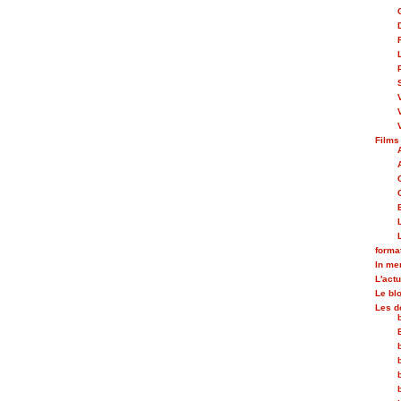
Films
forma
In m
L'actu
Le bl
Les d