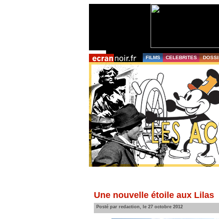
FILMS
CELEBRITES
DOSSI
Une nouvelle étoile aux Lilas
Posté par redaction, le 27 octobre 2012