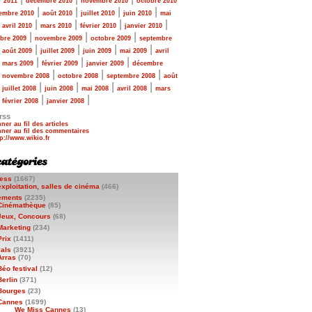
r 2011
décembre 2010
novembre 2010
octobre 2010
|
|
|
|
embre 2010
août 2010
juillet 2010
juin 2010
mai
|
|
|
|
|
avril 2010
mars 2010
février 2010
janvier 2010
|
|
|
bre 2009
novembre 2009
octobre 2009
septembre
|
|
|
|
|
août 2009
juillet 2009
juin 2009
mai 2009
avril
|
|
|
|
mars 2009
février 2009
janvier 2009
décembre
|
|
|
|
novembre 2008
octobre 2008
septembre 2008
août
|
|
|
|
|
juillet 2008
juin 2008
mai 2008
avril 2008
mars
|
|
|
février 2008
janvier 2008
rss
ner au fil des articles
ner au fil des commentaires
ess
(1667)
exploitation, salles de cinéma
(466)
ements
(2235)
Cinémathèque
(85)
Jeux, Concours
(68)
Marketing
(234)
Prix
(1411)
vals
(3921)
Arras
(70)
Béo festival
(12)
Berlin
(371)
Bourges
(23)
Cannes
(1699)
We Miss Cannes
(13)