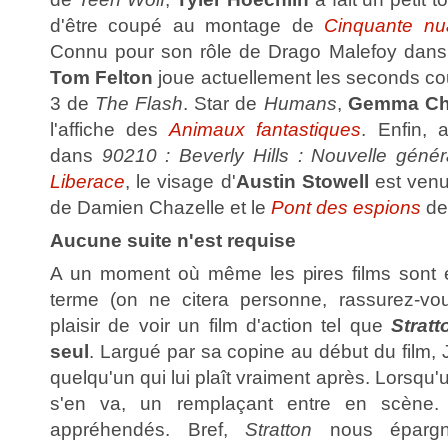
d'être coupé au montage de
Cinquante nu
Connu pour son rôle de Drago Malefoy dan
Tom Felton
joue actuellement les seconds co
3 de
The Flash
. Star de
Humans
,
Gemma C
l'affiche des
Animaux fantastiques
. Enfin, 
dans
90210 : Beverly Hills : Nouvelle génér
Liberace
, le visage d'
Austin Stowell
est venu
de Damien Chazelle et le
Pont des espions
de
Aucune suite n'est requise
A un moment où même les pires films sont e
terme (on ne citera personne, rassurez-vous
plaisir de voir un film d'action tel que
Strat
seul
. Largué par sa copine au début du film, J
quelqu'un qui lui plaît vraiment après. Lorsqu
s'en va, un remplaçant entre en scène.
appréhendés. Bref,
Stratton
nous éparg