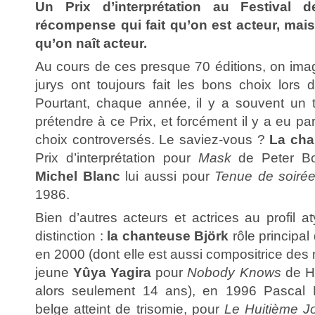
Un Prix d’interprétation au Festival 
récompense qui fait qu’on est acteur, mais
qu’on naît acteur.
Au cours de ces presque 70 éditions, on imag
jurys ont toujours fait les bons choix lors d
Pourtant, chaque année, il y a souvent un 
prétendre à ce Prix, et forcément il y a eu pa
choix controversés. Le saviez-vous ?
La cha
Prix d’interprétation pour
Mask
de Peter Bo
Michel Blanc
lui aussi pour
Tenue de soiré
1986.
Bien d’autres acteurs et actrices au profil a
distinction :
la chanteuse Björk
rôle principal
en 2000 (dont elle est aussi compositrice des
jeune
Yûya Yagira
pour
Nobody Knows
de Hi
alors seulement 14 ans), en 1996 Pascal
belge atteint de trisomie, pour
Le Huitième J