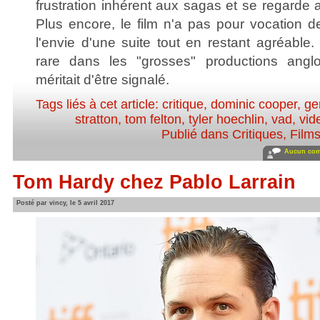
frustration inhérent aux sagas et se regarde a
Plus encore, le film n'a pas pour vocation d
l'envie d'une suite tout en restant agréable.
rare dans les "grosses" productions angl
méritait d'être signalé.
Tags liés à cet article:
critique
,
dominic cooper
,
ge
stratton
,
tom felton
,
tyler hoechlin
,
vad
,
vid
Publié dans
Critiques
,
Film
Aucun com
Tom Hardy chez Pablo Larrain
Posté par vincy, le 5 avril 2017