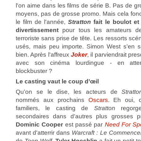
l'on aime dans les films de série B. Pas de gr
moyens, pas de grosse promo. Mais cela fonct
le film de l'année,
Stratton
fait le boulot e
divertissement
pour tous les amateurs de 
terroriste sans prise de tête. Les ressorts scé
usés, mais peu importe. Simon West s'en 
bien. Après l'affreux
Joker
, il parviendrait pr
avec son cinéma lourdingue - en atte
blockbuster ?
Le casting vaut le coup d’œil
Qu'on se le dise, les acteurs de
Stratt
nommés aux prochains
Oscars
. Eh oui, 
familiers, le casting de
Stratton
regorg
secondaires dans d'autres plus grosses pro
Dominic Cooper
est passé par
Need For Sp
avant d'atterrir dans
Warcraft : Le Commenc
de
Teen Wolf
,
Tyler Hoechlin
a fait un petit t