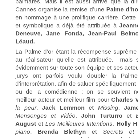
palmarès. Mais il est aussi arrivé que la di
Cannes organise la remise d’une
Palme d'h
en hommage à une prolifique carrière. Cett
et symbolique a déjà été attribuée à
Jeann
Deneuve, Jane Fonda, Jean-Paul Belmo
Léaud.
La Palme d’or étant la récompense suprême de
au réalisateur qu'elle est attribuée, mais
évidemment sur toute son équipe et ses acteur
jurys ont parfois voulu doubler la Palm
d’interprétation, afin de saluer spécifiquement
ou de la comédienne : on se souvient n
meilleur acteur et meilleur film pour
Charles 
la peur
,
Jack Lemmon
et
Missing
,
Jame
Mensonges et Vidéo
,
John Turturro
et
August
et
Les Meilleures Intentions
,
Holly 
piano
,
Brenda Blethyn
et
Secrets et