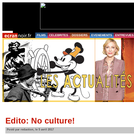
FILMS
CELEBRITES
DOSSIERS
EVENEMENTS
ENTREVUES
Edito: No culture!
Posté par redaction, le 5 avril 2017