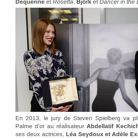
Dequenne
et
Rosetta
,
Björk
et
Dancer in the
En 2013, le jury de Steven Spielberg va plus
Palme d’or au réalisateur
Abdellatif Kechi
ses deux actrices,
Léa Seydoux et Adèle E