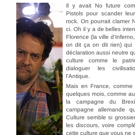
Il y avait No future c
Pistols pour scander leur
rock. On pourrait clamer 
ci. Oh il y a de belles in
Florence (la ville d'Inferno,
on dit ça on dit rien) qui
déclaration aussi neutre q
culture comme le patri
dialoguer les civilis
l'Antique.
Mais en France, comme a
quelques mois, comme au
la campagne du Brex
campagne allemande qui
Culture semble si grossie
les discours, voire comp
cette culture que vous ne s