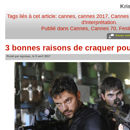
Kri
Tags liés à cet article:
cannes
,
cannes 2017
,
Cannes
d'interprétation
.
Publié dans
Cannes
,
Cannes 70
,
Fest
Aucun com
3 bonnes raisons de craquer pou
Posté par wyzman, le 5 avril 2017