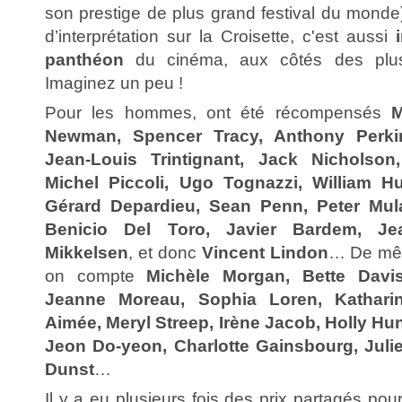
son prestige de plus grand festival du monde)
d’interprétation sur la Croisette, c'est aussi
panthéon
du cinéma, aux côtés des plu
Imaginez un peu !
Pour les hommes, ont été récompensés
M
Newman, Spencer Tracy, Anthony Perki
Jean-Louis Trintignant, Jack Nicholson
Michel Piccoli, Ugo Tognazzi, William Hu
Gérard Depardieu, Sean Penn, Peter Mula
Benicio Del Toro, Javier Bardem, Je
Mikkelsen
, et donc
Vincent Lindon
… De mêm
on compte
Michèle Morgan, Bette Davis
Jeanne Moreau, Sophia Loren, Kathar
Aimée, Meryl Streep, Irène Jacob, Holly Hu
Jeon Do-yeon, Charlotte Gainsbourg, Julie
Dunst
…
Il y a eu plusieurs fois des prix partagés
pour