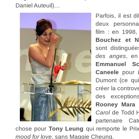
Daniel Auteuil)…
Parfois, il est d
deux personna
film : en 1998,
Bouchez et N
sont distingué
des anges
, e
Emmanuel Sc
Caneele
pour
Dumont (ce qu
créer la controve
des exception
Rooney Mara
q
Carol
de Todd H
partenaire Ca
chose pour
Tony Leung
qui remporte le Pr
mood for love
, sans Maggie Cheung.