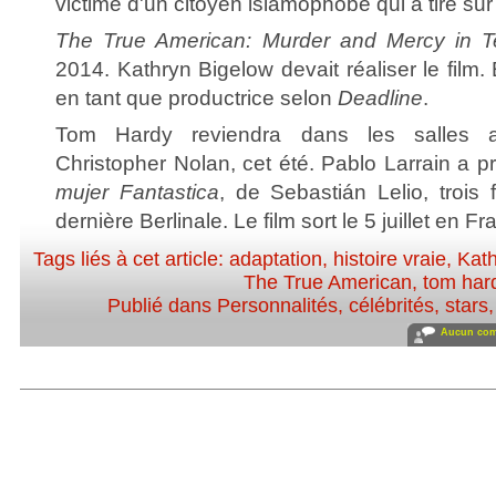
victime d'un citoyen islamophobe qui a tiré sur 
The True American: Murder and Mercy in T
2014. Kathryn Bigelow devait réaliser le film. E
en tant que productrice selon
Deadline
.
Tom Hardy reviendra dans les salles
Christopher Nolan, cet été. Pablo Larrain a 
mujer Fantastica
, de Sebastián Lelio, trois
dernière Berlinale. Le film sort le 5 juillet en Fr
Tags liés à cet article:
adaptation
,
histoire vraie
,
Kath
The True American
,
tom har
Publié dans
Personnalités, célébrités, stars
Aucun com