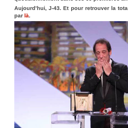
Aujourd'hui, J-43. Et pour retrouver la total
par
là
.