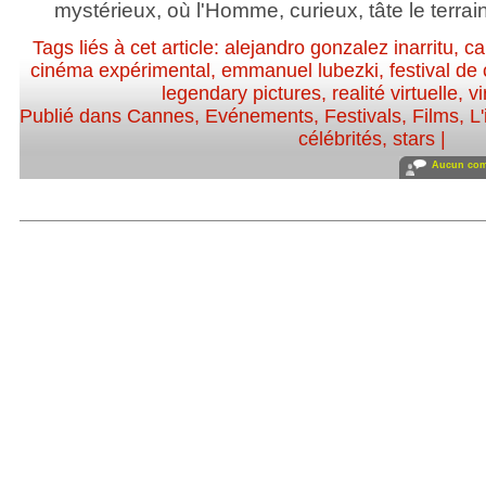
mystérieux, où l'Homme, curieux, tâte le terra
Tags liés à cet article:
alejandro gonzalez inarritu
,
ca
cinéma expérimental
,
emmanuel lubezki
,
festival de
legendary pictures
,
realité virtuelle
,
vi
Publié dans
Cannes
,
Evénements
,
Festivals
,
Films
,
L'
célébrités, stars
|
Aucun com