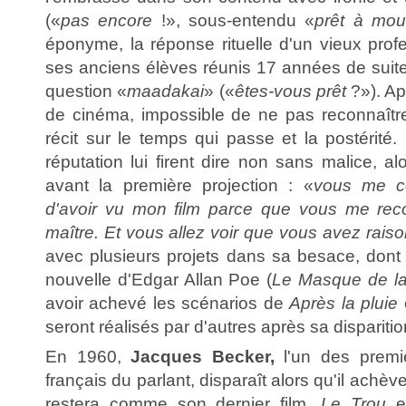
(«
pas encore
!», sous-entendu «
prêt à mour
éponyme, la réponse rituelle d'un vieux profe
ses anciens élèves réunis 17 années de suite 
question «
maadakai
» («
êtes-vous prêt
?»). Ap
de cinéma, impossible de ne pas reconnaîtr
récit sur le temps qui passe et la postérité
réputation lui firent dire non sans malice, alo
avant la première projection : «
vous me c
d'avoir vu mon film parce que vous me re
maître. Et vous allez voir que vous avez rais
avec plusieurs projets dans sa besace, dont
nouvelle d'Edgar Allan Poe (
Le Masque de la
avoir achevé les scénarios de
Après la pluie
seront réalisés par d'autres après sa disparitio
En 1960,
Jacques Becker,
l'un des premi
français du parlant, disparaît alors qu'il achè
restera comme son dernier film.
Le Trou
es