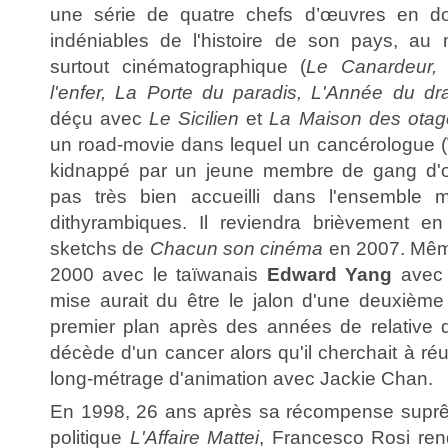
une série de quatre chefs d’œuvres en d
indéniables de l'histoire de son pays, au 
surtout cinématographique (
Le Canardeur,
l'enfer, La Porte du paradis, L'Année du d
déçu avec
Le Sicilien
et
La Maison des otag
un road-movie dans lequel un cancérologue 
kidnappé par un jeune membre de gang d'ori
pas très bien accueilli dans l'ensemble 
dithyrambiques. Il reviendra brièvement e
sketchs de
Chacun son cinéma
en 2007. Mêm
2000 avec le taïwanais
Edward Yang
ave
mise aurait du être le jalon d'une deuxième 
premier plan après des années de relative di
décède d'un cancer alors qu'il cherchait à ré
long-métrage d'animation avec Jackie Chan.
En 1998, 26 ans après sa récompense suprêm
politique
L'Affaire Mattei
, Francesco Rosi r