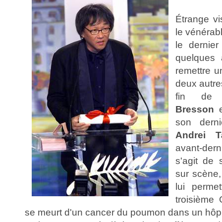
Étrange vi
le vénérab
le dernier
quelques 
remettre u
deux autre
fin de
Bresson
e
son derni
Andrei T
avant-dern
s'agit de 
sur scène
lui perme
troisième 
se meurt d'un cancer du poumon dans un hôpit