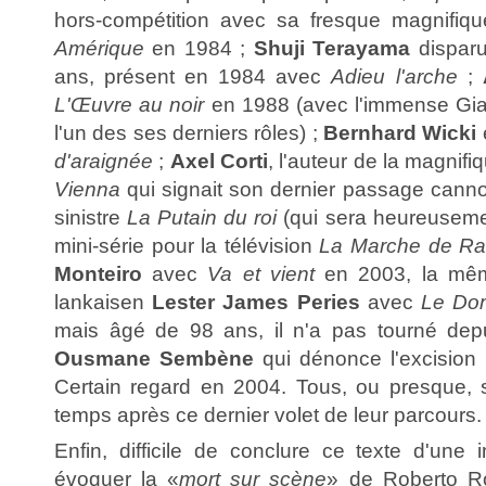
hors-compétition avec sa fresque magnifiq
Amérique
en 1984 ;
Shuji Terayama
disparu
ans, présent en 1984 avec
Adieu l'arche
;
L'Œuvre au noir
en 1988 (avec l'immense Gia
l'un des ses derniers rôles) ;
Bernhard Wicki
d'araignée
;
Axel Corti
, l'auteur de la magnifiq
Vienna
qui signait son dernier passage canno
sinistre
La Putain du roi
(qui sera heureusement
mini-série pour la télévision
La Marche de Ra
Monteiro
avec
Va et vient
en 2003, la mêm
lankaisen
Lester James Peries
avec
Le Do
mais âgé de 98 ans, il n'a pas tourné depu
Ousmane Sembène
qui dénonce l'excisio
Certain regard en 2004. Tous, ou presque,
temps après ce dernier volet de leur parcours.
Enfin, difficile de conclure ce texte d'un
évoquer la «
mort sur scène
» de Roberto Ro