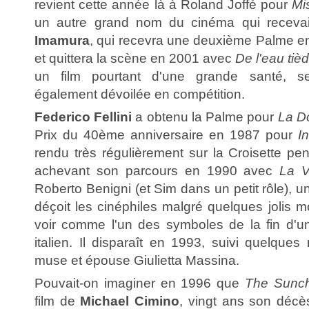
revient cette année là à Roland Joffé pour
Mi
un autre grand nom du cinéma qui recevai
Imamura
, qui recevra une deuxième Palme 
et quittera la scène en 2001 avec
De l'eau tiè
un film pourtant d'une grande santé, se
également dévoilée en compétition.
Federico Fellini
a obtenu la Palme pour
La D
Prix du 40ème anniversaire en 1987 pour
In
rendu très régulièrement sur la Croisette pe
achevant son parcours en 1990 avec
La V
Roberto Benigni (et Sim dans un petit rôle), un
déçoit les cinéphiles malgré quelques jolis 
voir comme l'un des symboles de la fin d'u
italien. Il disparaît en 1993, suivi quelque
muse et épouse Giulietta Massina.
Pouvait-on imaginer en 1996 que
The Sunc
film de
Michael Cimino
, vingt ans son décè