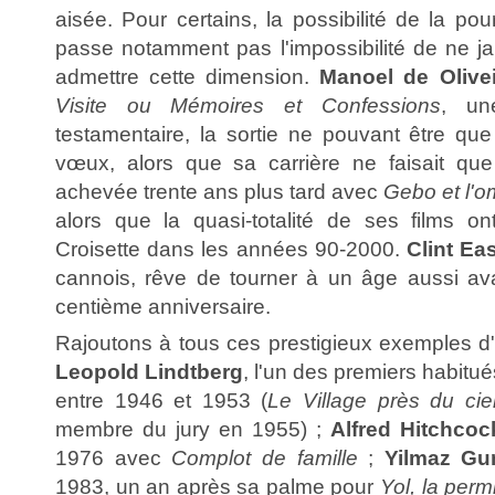
aisée. Pour certains, la possibilité de la pou
passe notamment pas l'impossibilité de ne jam
admettre cette dimension.
Manoel de Olivei
Visite ou Mémoires et Confessions
, un
testamentaire, la sortie ne pouvant être q
vœux, alors que sa carrière ne faisait qu
achevée trente ans plus tard avec
Gebo et l'o
alors que la quasi-totalité de ses films o
Croisette dans les années 90-2000.
Clint E
cannois, rêve de tourner à un âge aussi av
centième anniversaire.
Rajoutons à tous ces prestigieux exemples d'
Leopold Lindtberg
, l'un des premiers habitué
entre 1946 et 1953 (
Le Village près du cie
membre du jury en 1955) ;
Alfred Hitchcoc
1976 avec
Complot de famille
;
Yilmaz G
1983, un an après sa palme pour
Yol, la perm