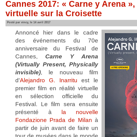
Cannes 2017: « Carne y Arena », 
virtuelle sur la Croisette
Posté par vincy, le 14 avril 2017
Annoncé hier dans le cadre
des événements du 70e
anniversaire du Festival de
Cannes,
Carne Y Arena
(Virtually Present, Physically
invisible)
, le nouveau film
d'
Alejandro G. Inarritu
est le
premier film en réalité virtuelle
en sélection officielle du
Festival. Le film sera ensuite
présenté à
la nouvelle
Fondazione Prada de Milan
à
partir de juin avant de faire un
tour de musées dans le monde