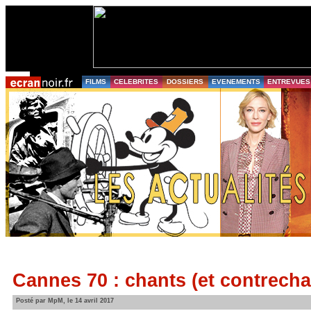
FILMS
CELEBRITES
DOSSIERS
EVENEMENTS
ENTREVUES
Cannes 70 : chants (et contrech
Posté par MpM, le 14 avril 2017