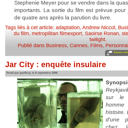
Stephenie Meyer pour se vendre dans la quasi t
importants. La sortie du film est prévue pour 
de quatre ans après la parution du livre.
Tags liés à cet article:
adaptation
,
Andrew Niccol
,
Bus
du film
,
metropilitan filmexport
,
Saoirse Ronan
,
st
twilight
.
Publié dans
Business
,
Cannes
,
Films
,
Personnali
Aucun com
Jar City : enquête insulaire
Posté par geoffroy, le 8 septembre 2008
Synopsi
Reykjav
sur le 
homme 
histoire
d'une pe
chez la