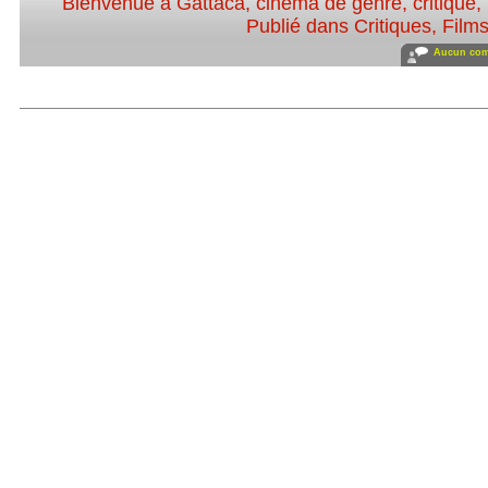
Bienvenue à Gattaca
,
cinéma de genre
,
critique
,
Publié dans
Critiques
,
Film
Aucun com