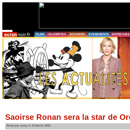
FILMS
CELEBRITES
DOSSIERS
EVENEMENTS
ENTREVUES
Saoirse Ronan sera la star de Or
Posté par vincy, le 13 février 2012