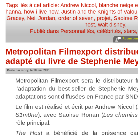
Tags liés à cet article:
Andrew Niccol
,
blanche neige e
hanna
,
how i live now
,
Justin and the Knights of Valou
Gracey
,
Neil Jordan
,
order of seven
,
projet
,
Saoirse 
host
,
walt disney
.
Publié dans
Personnalités, célébrités, stars
Aucun com
Metropolitan Filmexport distribu
adapté du livre de Stephenie Me
Posté par vincy, le 20 mai 2011
Metropolitan Filmexport sera le distributeur
l'adaptation du best-seller de Stephenie Me
adaptations sont diffusées en France par SND
Le film est réalisé et écrit par Andrew Niccol (
S1m0ne
), avec Saoirse Ronan (
Les chemins 
rôle principal.
The Host
a bénéficié de la présence cann