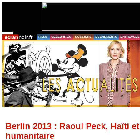
FILMS
CELEBRITES
DOSSIERS
EVENEMENTS
ENTREVUES
Berlin 2013 : Raoul Peck, Haïti et
humanitaire