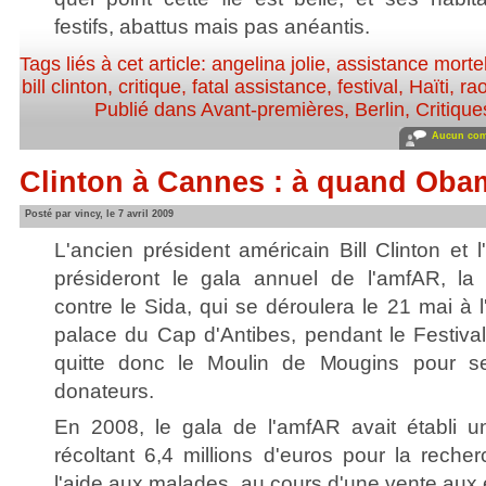
festifs, abattus mais pas anéantis.
Tags liés à cet article:
angelina jolie
,
assistance morte
bill clinton
,
critique
,
fatal assistance
,
festival
,
Haïti
,
ra
Publié dans
Avant-premières
,
Berlin
,
Critique
Aucun com
Clinton à Cannes : à quand Ob
Posté par vincy, le 7 avril 2009
L'ancien président américain Bill Clinton et l
présideront le gala annuel de l'amfAR, la 
contre le Sida, qui se déroulera le 21 mai à 
palace du Cap d'Antibes, pendant le Festiv
quitte donc le Moulin de Mougins pour s
donateurs.
En 2008, le gala de l'amfAR avait établi 
récoltant 6,4 millions d'euros pour la reche
l'aide aux malades, au cours d'une vente aux