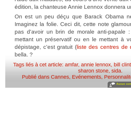
édition, la chanteuse Annie Lennox donnera un
On est un peu déçu que Barack Obama ne 
Imaginez la folie. Ceci dit, cette note glam
pas d'avoir un brin de morale anti-papale 
mettant un préservatif ou en le mettant à vo
dépistage, c'est gratuit (
liste des centres de
bella. ?
Tags liés à cet article:
amfar
,
annie lennox
,
bill cli
sharon stone
,
sida
.
Publié dans
Cannes
,
Evénements
,
Personnalité
Aucun com