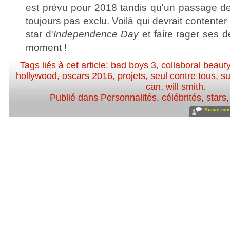
est prévu pour 2018 tandis qu'un passage der
toujours pas exclu. Voilà qui devrait contenter
star d'
Independence Day
et faire rager ses 
moment !
Tags liés à cet article:
bad boys 3
,
collaboral beaut
hollywood
,
oscars 2016
,
projets
,
seul contre tous
,
su
can
,
will smith
.
Publié dans
Personnalités, célébrités, stars
Aucun com