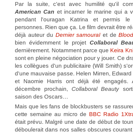
Par la suite, c'est avec humilité qu'il c
American Can
et incarner le marine qui a v
pendant l'ouragan Katrina et permis l
personnes. Rien que ça. Le film devrait être r
déjà auteur du
Dernier samouraï
et de
Bloo
bien évidemment le projet
Collaboral Bea
dernièrement. Notamment parce que
Keira Kn
sont en pleine négociation pour y jouer. Ce 
les collègues d'un publicitaire (Will Smith) s'o
d'une mauvaise passe. Helen Mirren, Edward
et Naomie Harris ont déjà été engagés.
décembre prochain,
Collaboral Beauty
sorti
saison des Oscars…
Mais que les fans de blockbusters se rassurent
cette semaine au micro de
BBC Radio 1Xtr
était prévu. Malgré une date de début de tour
déboulerait dans nos salles obscures couran