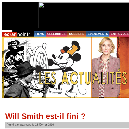
FILMS
CELEBRITES
DOSSIERS
EVENEMENTS
ENTREVUES
Will Smith est-il fini ?
Posté par wyzman, le 14 février 2016