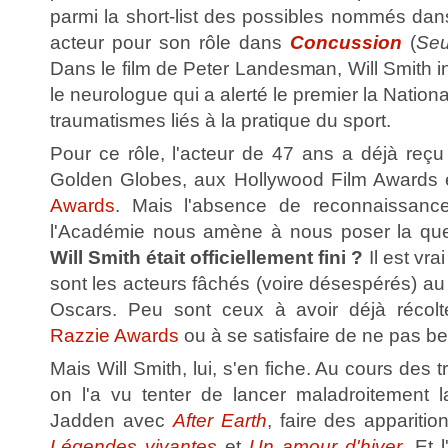
parmi la short-list des possibles nommés dans
acteur pour son rôle dans
Concussion
(
Seu
Dans le film de Peter Landesman, Will Smith 
le neurologue qui a alerté le premier la Natio
traumatismes liés à la pratique du sport.
Pour ce rôle, l'acteur de 47 ans a déjà reç
Golden Globes, aux Hollywood Film Awards
Awards
. Mais l'absence de reconnaissanc
l'Académie nous amène à nous poser la que
Will Smith était officiellement fini ?
Il est vra
sont les acteurs fâchés (voire désespérés) au 
Oscars. Peu sont ceux à avoir déjà récol
Razzie Awards
ou à se satisfaire de ne pas b
Mais Will Smith, lui, s'en fiche. Au cours des 
on l'a vu tenter de lancer maladroitement la
Jadden avec
After Earth
, faire des appariti
Légendes vivantes
et
Un amour d'hiver
. Et 