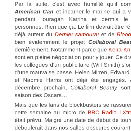
Par la suite, c'est avec humilité qu'il c
American Can
et incarner le marine qui a v
pendant l'ouragan Katrina et permis l
personnes. Rien que ça. Le film devrait être r
déjà auteur du
Dernier samouraï
et de
Bloo
bien évidemment le projet
Collaboral Bea
dernièrement. Notamment parce que
Keira Kn
sont en pleine négociation pour y jouer. Ce 
les collègues d'un publicitaire (Will Smith) s'o
d'une mauvaise passe. Helen Mirren, Edward
et Naomie Harris ont déjà été engagés.
décembre prochain,
Collaboral Beauty
sorti
saison des Oscars…
Mais que les fans de blockbusters se rassurent
cette semaine au micro de
BBC Radio 1Xtr
était prévu. Malgré une date de début de tour
déboulerait dans nos salles obscures couran