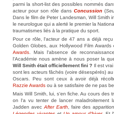
parmi la short-list des possibles nommés dans
acteur pour son rôle dans
Concussion
(
Seu
Dans le film de Peter Landesman, Will Smith 
le neurologue qui a alerté le premier la Natio
traumatismes liés à la pratique du sport.
Pour ce rôle, l'acteur de 47 ans a déjà reç
Golden Globes, aux Hollywood Film Awards
Awards
. Mais l'absence de reconnaissanc
l'Académie nous amène à nous poser la que
Will Smith était officiellement fini ?
Il est vra
sont les acteurs fâchés (voire désespérés) au 
Oscars. Peu sont ceux à avoir déjà récol
Razzie Awards
ou à se satisfaire de ne pas b
Mais Will Smith, lui, s'en fiche. Au cours des 
on l'a vu tenter de lancer maladroitement la
Jadden avec
After Earth
, faire des appariti
Légendes vivantes
et
Un amour d'hiver
. Et 