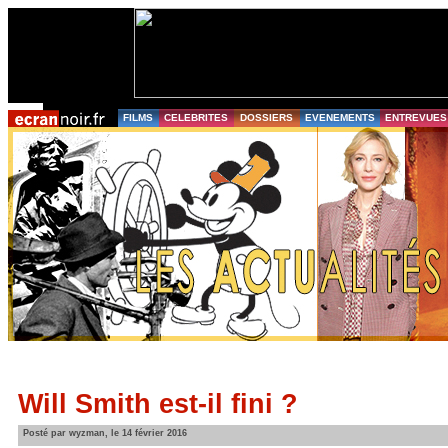
FILMS
CELEBRITES
DOSSIERS
EVENEMENTS
ENTREVUES
Will Smith est-il fini ?
Posté par wyzman, le 14 février 2016