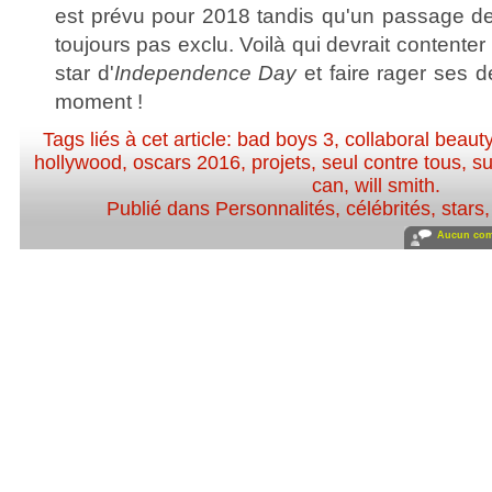
est prévu pour 2018 tandis qu'un passage der
toujours pas exclu. Voilà qui devrait contenter
star d'
Independence Day
et faire rager ses 
moment !
Tags liés à cet article:
bad boys 3
,
collaboral beaut
hollywood
,
oscars 2016
,
projets
,
seul contre tous
,
su
can
,
will smith
.
Publié dans
Personnalités, célébrités, stars
Aucun com