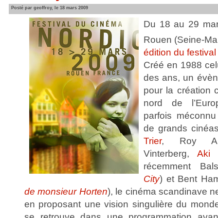
Posté par geoffroy, le 18 mars 2009
Du 18 au 29 mars
Rouen (Seine-Mari
édition du festiv
Créé en 1988 celu
des ans, un évèn
pour la création
nord de l’Europ
parfois méconnu 
de grands ciné
Trier
, Roy An
Vinterberg,
Aki 
récemment Bals
City
) et Bent Ha
de monsieur Horten
), le cinéma scandinave n
en proposant une vision singulière du monde.
se retrouve dans une programmation avant