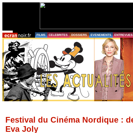
FILMS
CELEBRITES
DOSSIERS
EVENEMENTS
ENTREVUES
Festival du Cinéma Nordique : 
Eva Joly