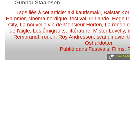
Gunnar Staalesen.
Tags liés à cet article:
aki kaurismaki
,
Balstar Ko
Hammer
,
cinéma nordique
,
festival
,
Finlande
,
Hege D
City
,
La nouvelle vie de Monsieur Horten
,
La ronde d
de l'aigle
,
Les émigrants
,
littérature
,
Mister Lovelly
,
Rembrandt
,
rouen
,
Roy Andresson
,
scandinavie
,
t
Oshardotter
.
Publié dans
Festivals
,
Films
,
P
Aucun com