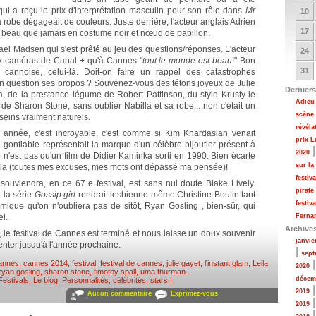
ui a reçu le prix d'interprétation masculin pour son rôle dans
Mr
10
a robe dégageait de couleurs. Juste derrière, l'acteur anglais Adrien
17
lus beau que jamais en costume noir et nœud de papillon.
el Madsen qui s'est prêté au jeu des questions/réponses. L'acteur
24
aux caméras de Canal + qu'à Cannes "
tout le monde est beau
!" Bon
31
 cannoise, celui-là. Doit-on faire un rappel des catastrophes
 en question ses propos ? Souvenez-vous des tétons joyeux de Julie
Derniers
, de la prestance légume de Robert Pattinson, du style Krusty le
Adieu 
de Sharon Stone, sans oublier Nabilla et sa robe... non c'était un
scène
 seins vraiment naturels.
révéla
te année, c'est incroyable, c'est comme si Kim Khardasian venait
prix 
gonflable représentait la marque d'un célèbre bijoutier présent à
2020
é
n'est pas qu'un film de Didier Kaminka sorti en 1990. Bien écarté
sur la
billa (toutes mes excuses, mes mots ont dépassé ma pensée)!
festiv
souviendra, en ce 67 e festival, est sans nul doute Blake Lively.
pirate
e la série
Gossip girl
rendrait lesbienne même Christine Boutin tant
festiv
ique qu'on n'oubliera pas de sitôt, Ryan Gosling , bien-sûr, qui
el.
Fernan
Archive
, le festival de Cannes est terminé et nous laisse un doux souvenir
janvie
ienter jusqu'à l'année prochaine.
|
sept
annes
,
cannes 2014
,
festival
,
festival de cannes
,
julie gayet
,
l'instant glam
,
Leila
2020
ryan gosling
,
sharon stone
,
timothy spall
,
uma thurman
.
décem
Festivals
,
Le blog
,
Personnalités, célébrités, stars
|
2019
Aucun commentaire
Exprimez-vous
2019