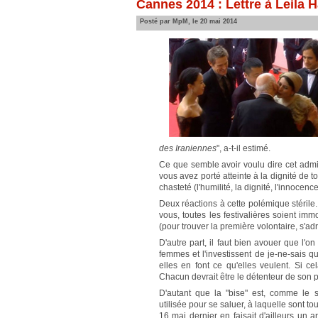
Cannes 2014 : Lettre à Leila 
Posté par MpM, le 20 mai 2014
des Iraniennes
", a-t-il estimé.
Ce que semble avoir voulu dire cet admir
vous avez porté atteinte à la dignité de 
chasteté (l'humilité, la dignité, l'innoce
Deux réactions à cette polémique stérile.
vous, toutes les festivalières soient im
(pour trouver la première volontaire, s'adr
D'autre part, il faut bien avouer que l'
femmes et l'investissent de je-ne-sais q
elles en font ce qu'elles veulent. Si c
Chacun devrait être le détenteur de son pr
D'autant que la "bise" est, comme le s
utilisée pour se saluer, à laquelle sont t
16 mai dernier en faisait d'ailleurs un 