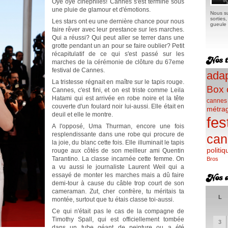
Oyé oyé cinéphiles! Cannes s'est terminé sous
une pluie de glamour et d'émotions.
Nous su
sorties
Les stars ont eu une dernière chance pour nous
gueule e
faire rêver avec leur prestance sur les marches.
Qui a réussi? Qui peut aller se terrer dans une
grotte pendant un an pour se faire oublier? Petit
récapitulatif de ce qui s'est passé sur les
marches de la cérémonie de clôture du 67eme
festival de Cannes.
adap
La tristesse régnait en maître sur le tapis rouge.
Box 
Cannes, c'est fini, et on est triste comme Leila
Hatami qui est arrivée en robe noire et la tête
cannes
couverte d'un foulard noir lui-aussi. Elle était en
métra
deuil et elle le montre.
fes
A l'opposé, Uma Thurman, encore une fois
resplendissante dans une robe qui procure de
can
la joie, du blanc cette fois. Elle illuminait le tapis
politiq
rouge aux côtés de son meilleur ami Quentin
Tarantino. La classe incarnée cette femme. On
Bros
a vu aussi le journaliste Laurent Weil qui a
essayé de monter les marches mais a dû faire
demi-tour à cause du câble trop court de son
cameraman. Zut, cher confrère, tu méritais ta
L
montée, surtout que tu étais classe toi-aussi.
Ce qui n'était pas le cas de la compagne de
Timothy Spall, qui est officiellement tombée
3
dans un tube géant de peinture ou a été