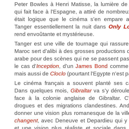
Peter Bowles à Henri Matisse, la lumière de T
qui fait face à l'Espagne, a attiré de nombreux
était logique que le cinéma s'en empare a
Tanger essentiellement la nuit dans
Only Lo
rend envoûtante et mystérieuse.
Tanger est une ville de tournage qui rassur
Maroc sert d'alibi à des grosses productions
arabe pour des scènes qui ne se passent pas 
le cas d'
Inception
, d'un
James Bond
comm
mais aussi de
Cloclo
(pourtant l'Egypte n'est pa
Le cinéma français a souvent planté ses ca
Dans quelques mois,
Gibraltar
va s'y déroule
face à la colonie anglaise de Gibraltar. C
drogues et des migrations clandestines. An
donner une vision plus romanesque de la vil
changent
, avec Deneuve et Depardieu qui y
et une vision plus réaliste et sociale dans