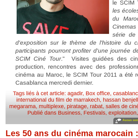
le SCIM 
les école
du Maroc
Cinemas 
série d
d'exposition sur le thème de l'histoire du 
participants pourront profiter d'une journée d
SCIM Ciné Tour
." Visites guidées des c
production, rencontres avec des professionn
cinéma au Maroc, le SCIM Tour 2011 a été r
Casablanca mercredi dernier.
Tags liés à cet article:
agadir
,
Box office
,
casablan
international du film de marrakech
,
hassan benjel
megarama
,
multiplexe
,
piratage
,
rabat
,
salles de ci
Publié dans
Business
,
Festivals
,
exploitation
Aucun com
Les 50 ans du cinéma marocain :