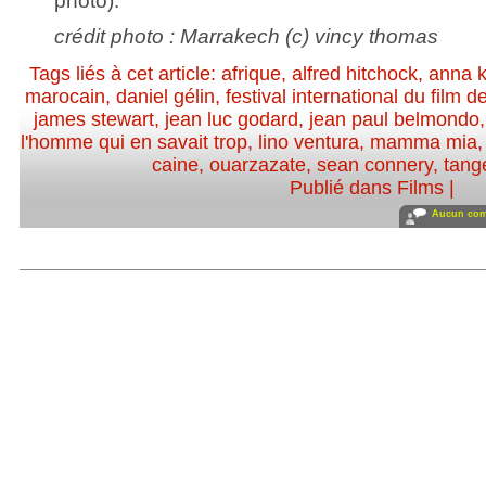
photo).
crédit photo : Marrakech (c) vincy thomas
Tags liés à cet article:
afrique
,
alfred hitchock
,
anna k
marocain
,
daniel gélin
,
festival international du film 
james stewart
,
jean luc godard
,
jean paul belmondo
l'homme qui en savait trop
,
lino ventura
,
mamma mia
caine
,
ouarzazate
,
sean connery
,
tang
Publié dans
Films
|
Aucun com