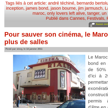
Tags liés à cet article:
andré téchiné
,
bernardo bertolu
inception
,
james bond
,
jason bourne
,
jim jarmusch
,
L
maroc
,
only lovers left alive
,
tanger
,
un 
Publié dans
Cannes
,
Festivals
,
Aucun com
Pour sauver son cinéma, le Maro
plus de salles
Posté par vincy, le 14 janvier 2011
Le Maroc 
bond en 
de 50% 
d'ici à 
permett
exonérat
construct
permis 
d'être en 