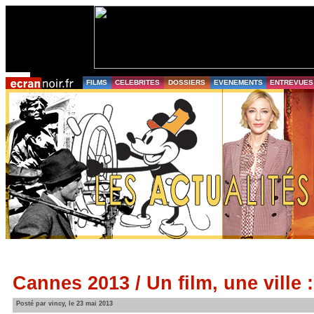
FILMS
CELEBRITES
DOSSIERS
EVENEMENTS
ENTREVUES
Cannes 2013 / Un film, une ville 
Posté par vincy, le 23 mai 2013