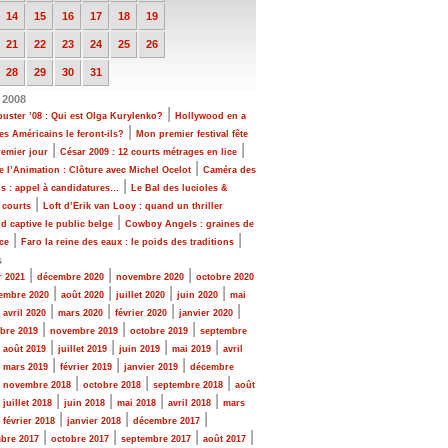
14
15
16
17
18
19
21
22
23
24
25
26
28
29
30
31
 2008
|
uster ’08 : Qui est Olga Kurylenko?
Hollywood en a
|
les Américains le feront-ils?
Mon premier festival fête
|
|
emier jour
César 2009 : 12 courts métrages en lice
|
e l’Animation : Clôture avec Michel Ocelot
Caméra des
|
s : appel à candidatures…
Le Bal des lucioles &
|
 courts
Loft d’Erik van Looy : quand un thriller
|
d captive le public belge
Cowboy Angels : graines de
|
|
ce
Faro la reine des eaux : le poids des traditions
s
|
|
|
r 2021
décembre 2020
novembre 2020
octobre 2020
|
|
|
|
embre 2020
août 2020
juillet 2020
juin 2020
mai
|
|
|
|
|
avril 2020
mars 2020
février 2020
janvier 2020
|
|
|
bre 2019
novembre 2019
octobre 2019
septembre
|
|
|
|
|
août 2019
juillet 2019
juin 2019
mai 2019
avril
|
|
|
|
mars 2019
février 2019
janvier 2019
décembre
|
|
|
|
novembre 2018
octobre 2018
septembre 2018
août
|
|
|
|
|
juillet 2018
juin 2018
mai 2018
avril 2018
mars
|
|
|
|
février 2018
janvier 2018
décembre 2017
|
|
|
|
bre 2017
octobre 2017
septembre 2017
août 2017