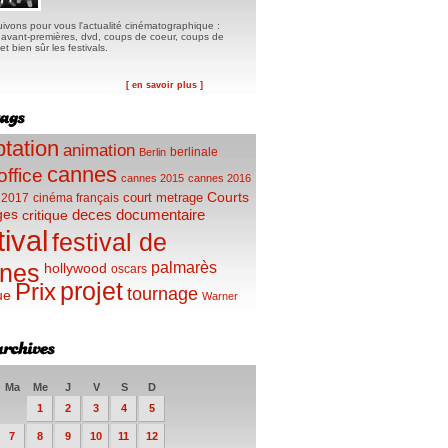
ivons pour vous l'actualité cinématographique :
, avant-premières, dvd, coups de coeur, coups de
t bien sûr les festivals.
[ en savoir plus ]
tation
animation
berlinale
Berlin
cannes
office
cannes 2015
cannes 2016
Courts
court metrage
 2017
cinéma français
ges
deces
documentaire
critique
tival
festival de
palmarès
nes
hollywood
oscars
projet
Prix
tournage
ue
Warner
Ma
Me
J
V
S
D
1
2
3
4
5
7
8
9
10
11
12