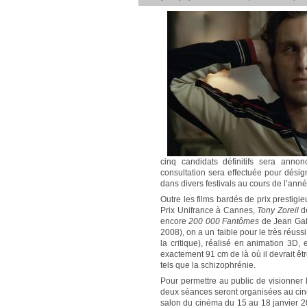
cinq candidats définitifs sera ann
consultation sera effectuée pour désign
dans divers festivals au cours de l’an
Outre les films bardés de prix prestig
Prix Unifrance à Cannes,
Tony Zoreil
de
encore
200 000 Fantômes
de Jean Gabr
2008), on a un faible pour le très réuss
la critique), réalisé en animation 3D
exactement 91 cm de là où il devrait êt
tels que la schizophrénie.
Pour permettre au public de visionner l
deux séances seront organisées au cin
salon du cinéma du 15 au 18 janvier 