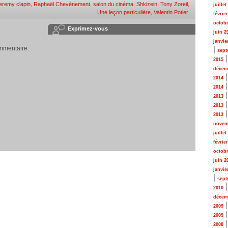
jeremy clapin
,
Raphaël Chevènement
,
salon du cinéma
,
Shkizein
,
Tony Zoreil
,
juillet
Une leçon particulière
,
Valentin Potier
.
févrie
octobr
Exprimez-vous
juin 2
janvie
mmentaire.
|
sept
2015
décem
2014
2014
2013
2013
2013
novem
juillet
févrie
octobr
juin 2
janvie
|
sept
2010
décem
2009
2009
2008