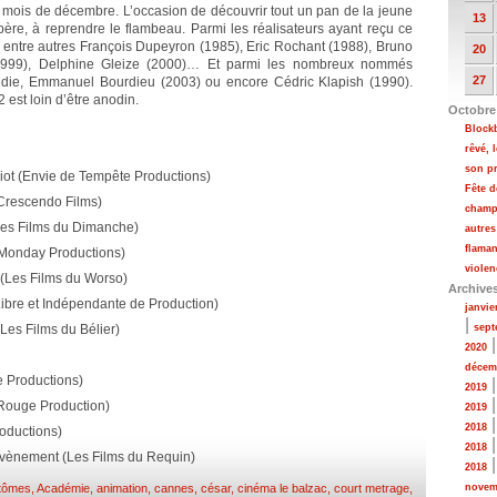
 mois de décembre. L’occasion de découvrir tout un pan de la jeune
13
spère, à reprendre le flambeau. Parmi les réalisateurs ayant reçu ce
t entre autres François Dupeyron (1985), Eric Rochant (1988), Bruno
20
(1999), Delphine Gleize (2000)… Et parmi les nombreux nommés
27
audie, Emmanuel Bourdieu (2003) ou encore Cédric Klapish (1990).
2 est loin d’être anodin.
Octobre
Blockb
rêvé, 
son pr
iot (Envie de Tempête Productions)
Fête d
Crescendo Films)
champ
(Les Films du Dimanche)
autres
flaman
 Monday Productions)
violen
(Les Films du Worso)
Archive
ibre et Indépendante de Production)
janvie
|
Les Films du Bélier)
sept
2020
décem
e Productions)
2019
Rouge Production)
2019
2018
roductions)
2018
ènement (Les Films du Requin)
2018
tômes
,
Académie
,
animation
,
cannes
,
césar
,
cinéma le balzac
,
court metrage
,
novem