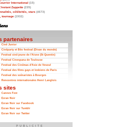
Courrier International
(15)
L'instant Zappette
(235)
nalités, célébrités, stars
(4673)
t, tournage
(1932)
 partenaires
Ciné Junior
Cinéparty et Béo festival (Divan du monde)
Festival ciné-jeune de l'Aisne (St Quentin)
Festival Cinespana de Toulouse
Festival des Cinémas d'Asie de Vesoul
Festival des films gays et lesbiens de Paris
Festival des scénaristes à Bourges
Rencontres internationales Henri Langlois
 sites
Cannes Fest
Ecran Noir
Ecran Noir sur Facebook
Ecran Noir sur Tumblr
Ecran Noir sur Twitter
PUBLICITE