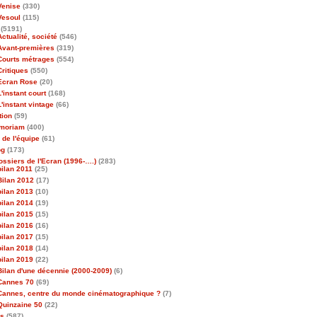
Venise
(330)
Vesoul
(115)
(5191)
Actualité, société
(546)
Avant-premières
(319)
Courts métrages
(554)
Critiques
(550)
Ecran Rose
(20)
L'instant court
(168)
L'instant vintage
(66)
tion
(59)
emoriam
(400)
 de l'équipe
(61)
og
(173)
ossiers de l'Ecran (1996-….)
(283)
bilan 2011
(25)
Bilan 2012
(17)
bilan 2013
(10)
bilan 2014
(19)
bilan 2015
(15)
bilan 2016
(16)
bilan 2017
(15)
bilan 2018
(14)
bilan 2019
(22)
Bilan d'une décennie (2000-2009)
(6)
Cannes 70
(69)
Cannes, centre du monde cinématographique ?
(7)
Quinzaine 50
(22)
as
(587)