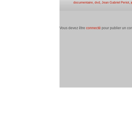
documentaire
,
dvd
,
Jean Gabriel Periot
,
Vous devez être
connecté
pour publier un co