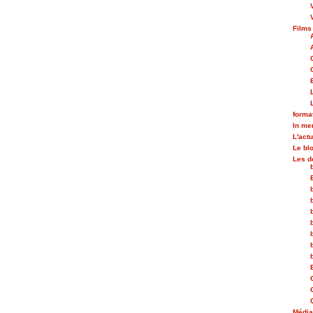
Films
forma
In m
L'actu
Le bl
Les d
Médi