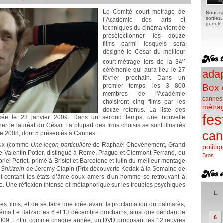
Le Comité court métrage de
Nous su
sorties
l’Académie des arts et
gueule e
techniques du cinéma vient de
présélectionner les douze
films parmi lesquels sera
désigné le César du meilleur
e
court-métrage lors de la 34
cérémonie qui aura lieu le 27
adap
février prochain. Dans un
premier temps, les 3 800
Box 
membres de l'Académie
cannes
choisiront cinq films par les
métra
douze retenus. La liste des
fes
oncée le 23 janvier 2009. Dans un second temps, une nouvelle
er le lauréat du César. La plupart des films choisis se sont illustrés
can
née 2008, dont 5 présentés à Cannes.
ieux (comme
Une leçon particulière
de Raphaël Chevènement, Grand
politiq
 Valentin Potier, distingué à Rome, Prague et Clermont-Ferrand, ou
Bros
iel Periot, primé à Bristol et Barcelone et lutin du meilleur montage
i
Shkizein
de Jeremy Clapin (Prix découverte Kodak à la Semaine de
, et contant les états d’âme doux amers d’un homme se retrouvant à
re. Une réflexion intense et métaphorique sur les troubles psychiques
L
es films, et de se faire une idée avant la proclamation du palmarès,
éma Le Balzac les 6 et 13 décembre prochains, ainsi que pendant le
6
2009. Enfin, comme chaque année, un DVD proposant les 12 œuvres