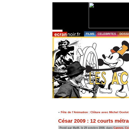
FILMS
CELEBRITES
DOSSI
«
Fête de l’Animation : Clôture avec Michel Ocelot
César 2009 : 12 courts métra
Posté par MpM, le 29 octobre 2008, dans
Cannes
,
Co