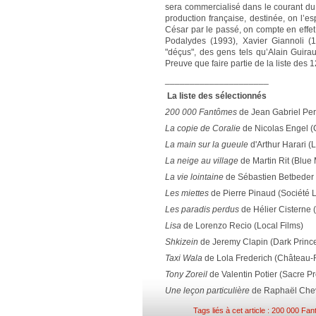
sera commercialisé dans le courant du
production française, destinée, on l’e
César par le passé, on compte en effe
Podalydes (1993), Xavier Giannoli 
"déçus", des gens tels qu’Alain Guir
Preuve que faire partie de la liste des 1
_____________________
La liste des sélectionnés
200 000 Fantômes
de Jean Gabriel Per
La copie de Coralie
de Nicolas Engel (
La main sur la gueule
d'Arthur Harari 
La neige au village
de Martin Rit (Blue
La vie lointaine
de Sébastien Betbeder 
Les miettes
de Pierre Pinaud (Société L
Les paradis perdus
de Hélier Cisterne (
Lisa
de Lorenzo Recio (Local Films)
Shkizein
de Jeremy Clapin (Dark Princ
Taxi Wala
de Lola Frederich (Château-
Tony Zoreil
de Valentin Potier (Sacre P
Une leçon particulière
de Raphaël Chev
Tags liés à cet article :
200 000 Fan