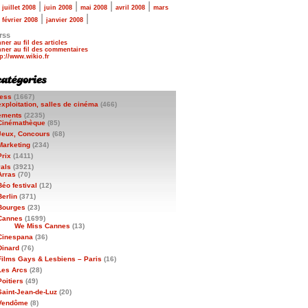
|
|
|
|
|
juillet 2008
juin 2008
mai 2008
avril 2008
mars
|
|
|
février 2008
janvier 2008
rss
ner au fil des articles
ner au fil des commentaires
ess
(1667)
exploitation, salles de cinéma
(466)
ements
(2235)
Cinémathèque
(85)
Jeux, Concours
(68)
Marketing
(234)
Prix
(1411)
vals
(3921)
Arras
(70)
Béo festival
(12)
Berlin
(371)
Bourges
(23)
Cannes
(1699)
We Miss Cannes
(13)
Cinespana
(36)
Dinard
(76)
Films Gays & Lesbiens – Paris
(16)
Les Arcs
(28)
Poitiers
(49)
Saint-Jean-de-Luz
(20)
Vendôme
(8)