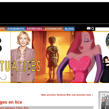
ERS
EVENEMENTS
ENTREVUES
ECRANNOART
BLOGS
Mon premier festival fête son premier jour
»
ges en lice
urts métrages
,
Films
,
Prix
.