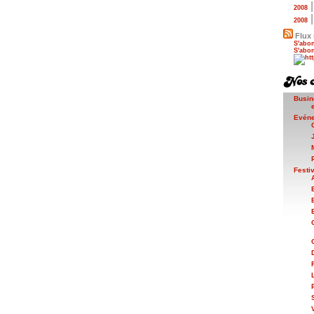
2008
2008
Flux 
S'abon
S'abon
Busin
Evén
Festi