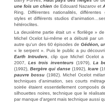
Barry Purves,
Haut pays des neiges
de Be
une fois un chien
de Edouard Nazarov et
Ring. Différentes nationalités, différentes 
styles et différents studios d’animation…
hétéroclites.
La deuxième partie était un « florilège » d
Michel Ocelot lui-même et a débuté par un fi
autre qu’un des 60 épisodes de
Gédéon, un
« le serpent ». Puis le public a pu découvrir
Earth Intruders
, clip que Michel Ocelot a
2007,
Les trois inventeurs
(1979),
La be
(1992),
Bergère qui danse
(1992),
Icare
(1
pauvre bossu
(1982). Michel Ocelot méla
techniques d’animation, ses courts métrag
soirée étaient essentiellement composés d
silhouettes noires, technique que le réalisat
par manque d’argent mais technique aussi qu’