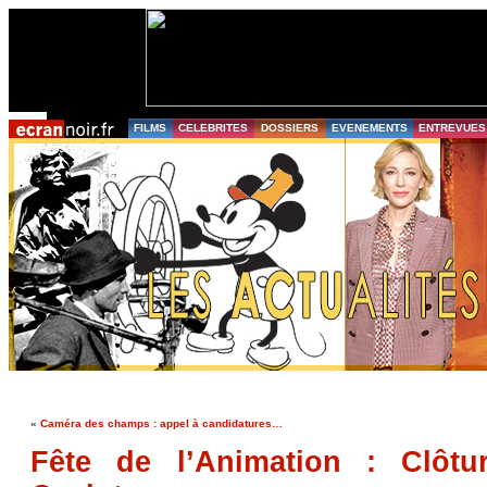
FILMS
CELEBRITES
DOSSIERS
EVENEMENTS
ENTREVUES
«
Caméra des champs : appel à candidatures…
Fête de l’Animation : Clôtu