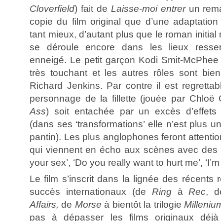
Cloverfield
) fait de
Laisse-moi entrer
un rema
copie du film original que d’une adaptation
tant mieux, d’autant plus que le roman initial n
se déroule encore dans les lieux resserr
enneigé. Le petit garçon Kodi Smit-McPhe
très touchant et les autres rôles sont bien 
Richard Jenkins. Par contre il est regrettabl
personnage de la fillette (jouée par Chlo
Ass
) soit entachée par un excès d’effets
(dans ses ‘transformations’ elle n’est plus une
pantin). Les plus anglophones feront attenti
qui viennent en écho aux scènes avec des 
your sex’, ‘Do you really want to hurt me’, ‘I’
Le film s’inscrit dans la lignée des récent
succès internationaux (de
Ring
à
Rec
, d
Affairs,
de
Morse
à bientôt la trilogie
Milleni
pas à dépasser les films originaux déjà 