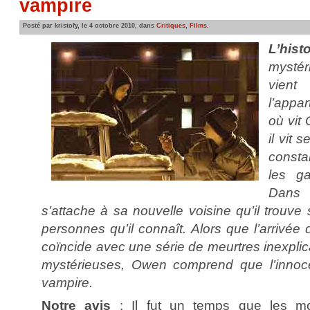
vampire
Posté par kristofy, le 4 octobre 2010, dans
Critiques
,
Films
.
L’hi
mystér
vient
l’appa
où vit
il vit 
const
les g
Dans 
s’attache à sa nouvelle voisine qu’il trouve 
personnes qu’il connaît. Alors que l’arrivée 
coïncide avec une série de meurtres inexplica
mystérieuses, Owen comprend que l’innocen
vampire.
Notre avis
: Il fut un temps que les m