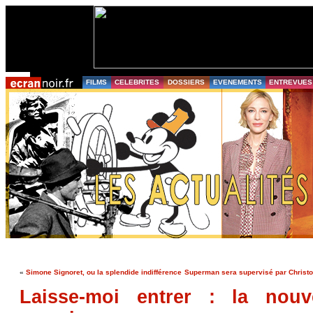
FILMS
CELEBRITES
DOSSIERS
EVENEMENTS
ENTREVUES
«
Simone Signoret, ou la splendide indifférence
Superman sera supervisé par Christo
Laisse-moi entrer : la nouve