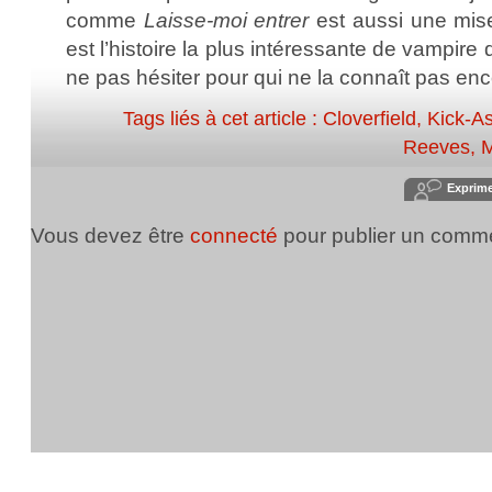
comme
Laisse-moi entrer
est aussi une mis
est l’histoire la plus intéressante de vampire
ne pas hésiter pour qui ne la connaît pas enc
Tags liés à cet article :
Cloverfield
,
Kick-A
Reeves
,
M
Exprim
Vous devez être
connecté
pour publier un comme