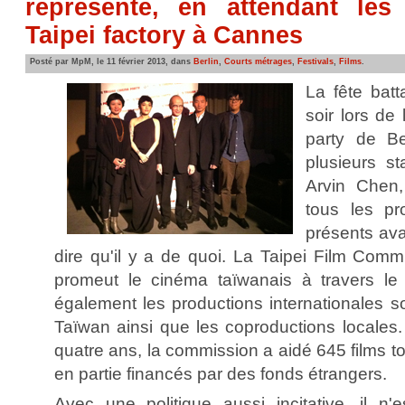
représenté, en attendant les
Taipei factory à Cannes
Posté par MpM, le 11 février 2013, dans
Berlin
,
Courts métrages
,
Festivals
,
Films
.
La fête batt
soir lors de 
party de Be
plusieurs st
Arvin Chen,
tous les pr
présents avai
dire qu'il y a de quoi. La Taipei Film Comm
promeut le cinéma taïwanais à travers le
également les productions internationales s
Taïwan ainsi que les coproductions locales.
quatre ans, la commission a aidé 645 films to
en partie financés par des fonds étrangers.
Avec une politique aussi incitative, il n