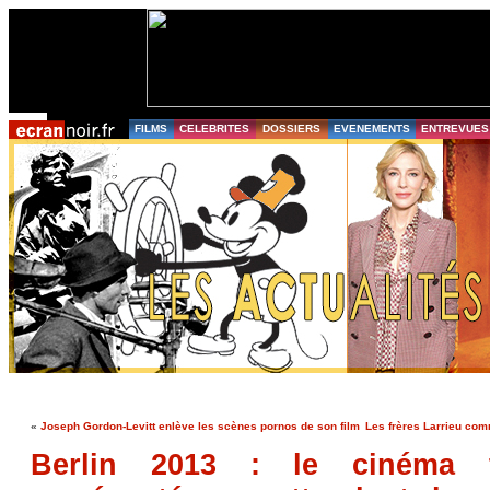
FILMS
CELEBRITES
DOSSIERS
EVENEMENTS
ENTREVUES
«
Joseph Gordon-Levitt enlève les scènes pornos de son film
Les frères Larrieu com
Berlin 2013 : le cinéma t