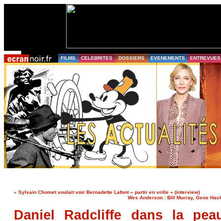
FILMS
CELEBRITES
DOSSIERS
EVENEMENTS
ENTREVUES
«
Sylvain Chomet voulait voir Bernadette Lafont « partir en vrille » (interview)
Wes Anderson : Bill Murray, Gene Ha
Daniel Radcliffe dans la pe