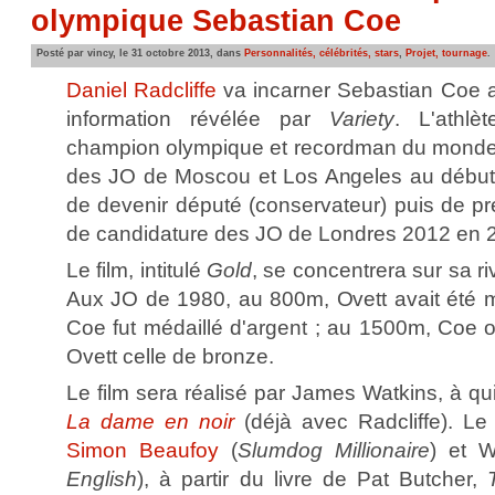
olympique Sebastian Coe
Posté par vincy, le 31 octobre 2013, dans
Personnalités, célébrités, stars
,
Projet, tournage
.
Daniel Radcliffe
va incarner Sebastian Coe 
information révélée par
Variety
. L'athlè
champion olympique et recordman du monde d
des JO de Moscou et Los Angeles au début
de devenir député (conservateur) puis de pr
de candidature des JO de Londres 2012 en 
Le film, intitulé
Gold
, se concentrera sur sa ri
Aux JO de 1980, au 800m, Ovett avait été mé
Coe fut médaillé d'argent ; au 1500m, Coe obt
Ovett celle de bronze.
Le film sera réalisé par James Watkins, à qui
La dame en noir
(déjà avec Radcliffe). Le
Simon Beaufoy
(
Slumdog Millionaire
) et W
English
), à partir du livre de Pat Butcher,