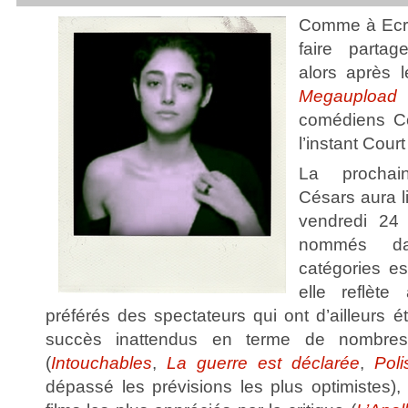
Comme à Ecra
faire partag
alors après 
Megauploa
comédiens Cô
l’instant Court
La prochai
Césars aura li
vendredi 24 
nommés d
catégories e
elle reflète
préférés des spectateurs qui ont d’ailleurs é
succès inattendus en terme de nombres
(
Intouchables
,
La guerre est déclarée
,
Poli
dépassé les prévisions les plus optimistes),