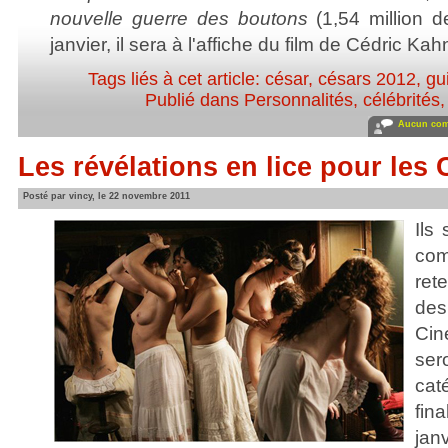
nouvelle guerre des boutons
(1,54 million d
janvier, il sera à l'affiche du film de Cédric Kah
Tags liés à cet article:
césar
,
césars 2012
,
gu
Publié dans
Personnalités, célébrités,
Aucun com
Les révélations en lice pour les 
Posté par vincy, le 22 novembre 2011
Ils
com
ret
des
Ci
ser
cat
fin
jan