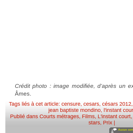
Crédit photo : image modifiée, d’après un ex
Âmes.
Tags liés à cet article:
censure
,
cesars
,
césars 2012
jean baptiste mondino
,
l'instant cour
Publié dans
Courts métrages
,
Films
,
L'instant court
stars
,
Prix
|
Aucun com