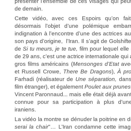
présenter l’ensemble de ces visages qui peut
de demain.
Cette vidéo, avec ces Espoirs qu’on fait
désormais l’objet d’une polémique embar
indignation à l’encontre d’une des actrices au
son pays d’origine, l’Iran. Il s’agit de Golshift
de
Si tu meurs, je te tue,
film pour lequel ell
de 29 ans, c'est une actrice internationale qu
gros films américains (
Mensonges d’Etat
avec
et Russell Crowe,
There Be Dragons
),
À pro
Farhadi (réalisateur de
Une séparation,
dans 
film étranger), et également
Poulet aux prunes
Vincent Paronnaud... mais elle était déjà avan
connue pour sa participation à plus d'un
iraniens.
La vidéo la montre se dénuder la poitrine en d
serai la chair
"… L’Iran condamne cette imag