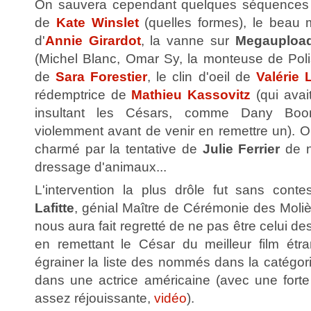
On sauvera cependant quelques séquences :
de
Kate Winslet
(quelles formes), le beau 
d'
Annie Girardot
, la vanne sur
Megauploa
(Michel Blanc, Omar Sy, la monteuse de Poli
de
Sara Forestier
, le clin d'oeil de
Valérie 
rédemptrice de
Mathieu Kassovitz
(qui avai
insultant les Césars, comme Dany Boon 
violemment avant de venir en remettre un). O
charmé par la tentative de
Julie Ferrier
de n
dressage d'animaux...
L'intervention la plus drôle fut sans cont
Lafitte
, génial Maître de Cérémonie des Molièr
nous aura fait regretté de ne pas être celui d
en remettant le César du meilleur film étr
égrainer la liste des nommés dans la catégori
dans une actrice américaine (avec une forte
assez réjouissante,
vidéo
).