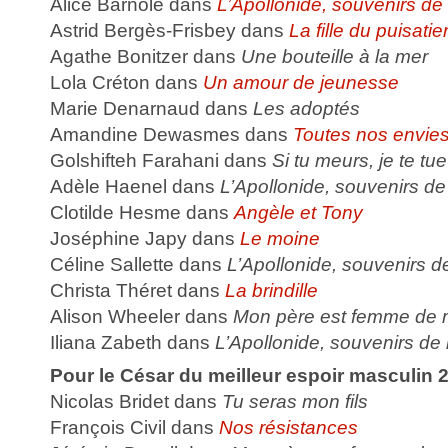
Alice Barnole dans
L’Apollonide, souvenirs de
Astrid Bergès-Frisbey dans
La fille du puisatie
Agathe Bonitzer dans
Une bouteille à la mer
Lola Créton dans
Un amour de jeunesse
Marie Denarnaud dans
Les adoptés
Amandine Dewasmes dans
Toutes nos envie
Golshifteh Farahani dans
Si tu meurs, je te tue
Adèle Haenel dans
L’Apollonide, souvenirs de
Clotilde Hesme dans
Angèle et Tony
Joséphine Japy dans
Le moine
Céline Sallette dans
L’Apollonide, souvenirs d
Christa Théret dans
La brindille
Alison Wheeler dans
Mon père est femme de
Iliana Zabeth dans
L’Apollonide, souvenirs de
Pour le César du meilleur espoir masculin 2
Nicolas Bridet dans
Tu seras mon fils
François Civil dans
Nos résistances