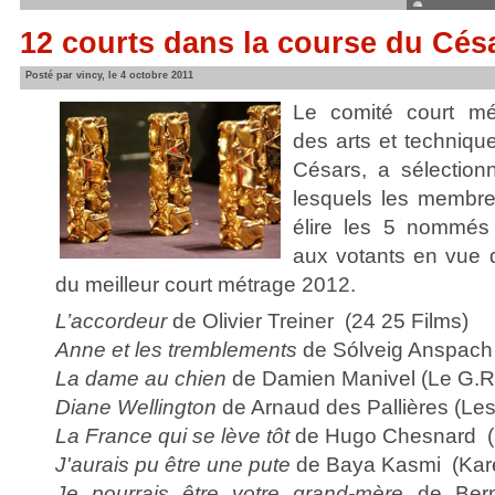
12 courts dans la course du Cés
Posté par vincy, le 4 octobre 2011
Le comité court mé
des arts et techniqu
Césars, a sélection
lesquels les membre
élire les 5 nommés
aux votants en vue 
du meilleur court métrage 2012.
L’accordeur
de Olivier Treiner (24 25 Films)
Anne et les tremblements
de Sólveig Anspach 
La dame au chien
de Damien Manivel (Le G.R
Diane Wellington
de Arnaud des Pallières (Les
La France qui se lève tôt
de Hugo Chesnard (Bu
J'aurais pu être une pute
de Baya Kasmi (Karé
Je pourrais être votre grand-mère
de Bern