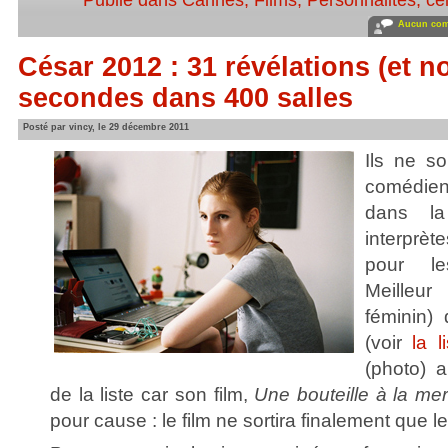
Publié dans
Cannes
,
Films
,
Personnalités, cél
Aucun com
César 2012 : 31 révélations (et n
secondes dans 400 salles
Posté par vincy, le 29 décembre 2011
Ils ne s
comédien
dans la
interprè
pour le
Meilleur
féminin)
(voir
la l
(photo) a
de la liste car son film,
Une bouteille à la me
pour cause : le film ne sortira finalement que le