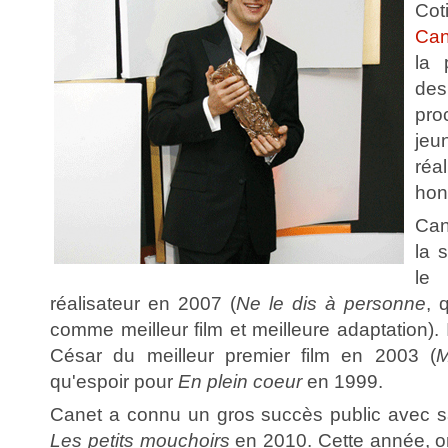
Co
Can
la 
des
pro
je
réa
hon
Can
la 
le
réalisateur en 2007 (
Ne le dis à personne
, 
comme meilleur film et meilleure adaptation).
César du meilleur premier film en 2003 (
M
qu'espoir pour
En plein coeur
en 1999.
Canet a connu un gros succès public avec sa 
Les petits mouchoirs
en 2010. Cette année, o