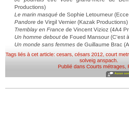
Productions)
Le marin masqué
de Sophie Letourneur (Ecce
Pandore
de Virgil Vernier (Kazak Productions)
Tremblay en France
de Vincent Vizioz (4A4 Pr
Un homme debout
de Foued Mansour (C'est à
Un monde sans femmes
de Guillaume Brac (
Tags liés à cet article:
cesars
,
césars 2012
,
court met
solveig anspach
.
Publié dans
Courts métrages
,
Aucun com