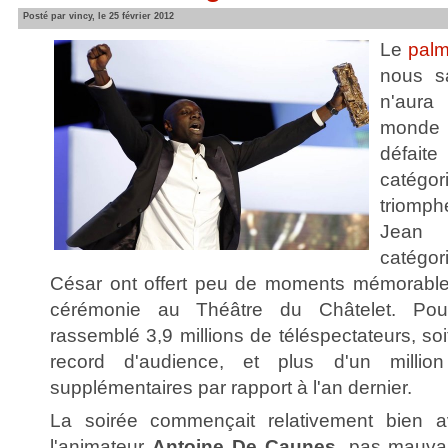
Posté par vincy, le 25 février 2012
Le
pal
nous sa
n'aura
monde -
défait
catégor
triomp
Jean 
catégo
César ont offert peu de moments mémorable
cérémonie au Théâtre du Châtelet. Pou
rassemblé 3,9 millions de téléspectateurs, s
record d'audience, et plus d'un million
supplémentaires par rapport à l'an dernier.
La soirée commençait relativement bien
l'animateur
Antoine De Caunes
, pas mauva