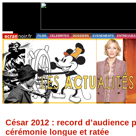
FILMS
CELEBRITES
DOSSIERS
EVENEMENTS
ENTREVUES
César 2012 : record d’audience 
cérémonie longue et ratée