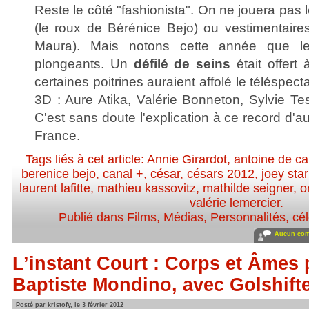
Reste le côté "fashionista". On ne jouera pas le
(le roux de Bérénice Bejo) ou vestimentair
Maura). Mais notons cette année que les
plongeants. Un
défilé de seins
était offert 
certaines poitrines auraient affolé le téléspecta
3D : Aure Atika, Valérie Bonneton, Sylvie Test
C'est sans doute l'explication à ce record d'
France.
Tags liés à cet article:
Annie Girardot
,
antoine de c
berenice bejo
,
canal +
,
césar
,
césars 2012
,
joey star
laurent lafitte
,
mathieu kassovitz
,
mathilde seigner
,
o
valérie lemercier
.
Publié dans
Films
,
Médias
,
Personnalités, cél
Aucun com
L’instant Court : Corps et Âmes 
Baptiste Mondino, avec Golshift
Posté par kristofy, le 3 février 2012