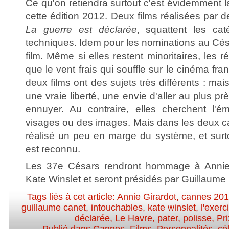
Ce qu'on retiendra surtout c'est évidemment 
cette édition 2012. Deux films réalisées par
La guerre est déclarée
, squattent les caté
techniques. Idem pour les nominations au Cés
film. Même si elles restent minoritaires, les r
que le vent frais qui souffle sur le cinéma fran
deux films ont des sujets très différents : mai
une vraie liberté, une envie d'aller au plus prè
ennuyer. Au contraire, elles cherchent l'é
visages ou des images. Mais dans les deux ca
réalisé un peu en marge du système, et surto
est reconnu.
Les 37e Césars rendront hommage à Annie 
Kate Winslet et seront présidés par Guillaume
Tags liés à cet article:
Annie Girardot
,
cannes 201
guillaume canet
,
intouchables
,
kate winslet
,
l'exerc
déclarée
,
Le Havre
,
pater
,
polisse
,
Pri