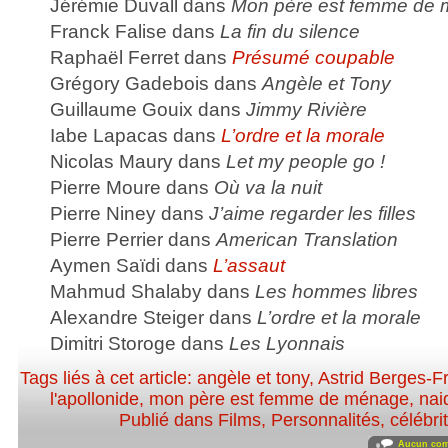
Jérémie Duvall dans
Mon père est femme de
Franck Falise dans
La fin du silence
Raphaël Ferret dans
Présumé coupable
Grégory Gadebois dans
Angèle et Tony
Guillaume Gouix dans
Jimmy Rivière
Iabe Lapacas dans
L’ordre et la morale
Nicolas Maury dans
Let my people go !
Pierre Moure dans
Où va la nuit
Pierre Niney dans
J’aime regarder les filles
Pierre Perrier dans
American Translation
Aymen Saïdi dans
L’assaut
Mahmud Shalaby dans
Les hommes libres
Alexandre Steiger dans
L’ordre et la morale
Dimitri Storoge dans
Les Lyonnais
Tags liés à cet article:
angèle et tony
,
Astrid Berges-F
l'apollonide
,
mon père est femme de ménage
,
nai
Publié dans
Films
,
Personnalités, célébrit
Aucun com