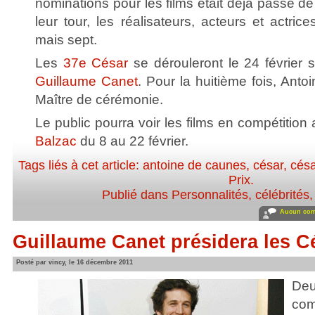
nominations pour les films était déjà passé de
leur tour, les réalisateurs, acteurs et actric
mais sept.
Les
37e César
se dérouleront le 24 février 
Guillaume Canet
. Pour la huitième fois, Ant
Maître de cérémonie.
Le public pourra voir les films en compétitio
Balzac
du 8 au 22 février.
Tags liés à cet article:
antoine de caunes
,
césar
,
cés
Prix
.
Publié dans
Personnalités, célébrités,
Aucun com
Guillaume Canet présidera les C
Posté par vincy, le 16 décembre 2011
De
co