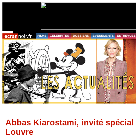
FILMS
CELEBRITES
DOSSIERS
EVENEMENTS
ENTREVUES
Abbas Kiarostami, invité spécia
Louvre