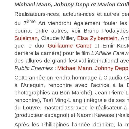
Michael Mann, Johnny Depp et Marion Cotill
Réalisateurs-rices, acteurs-rices et autres 
ème
du 7
Art viendront également fouler les 
pourra, entre autres, voir Bruno Podalydès
Suleiman
, Claude Miller,
Elsa Zylberstein
, An
que le duo
Guillaume Canet
et Emir Kustu
derrière la caméra) pour le film
L’Affaire Farew
des allures de grand festival international ave
Public Enemies
:
Michael Mann
,
Johnny Depp
Cette année on rendra hommage à Claudia Car
à l’Arlequin, rencontre avec l’actrice à la
photographies au Bon Marché), Jean-Pierre Lé
rencontre), Tsaï Ming-Liang (intégrale de ses hu
du Louvre, masterclass avec le réalisateur à 
(producteur espagnol) et Naomi Kawase (réalis
Après les Philippines l’année dernière, la m