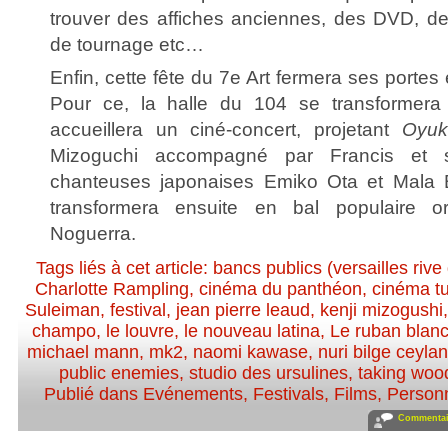
trouver des affiches anciennes, des DVD, d
de tournage etc…
Enfin, cette fête du 7e Art fermera ses portes e
Pour ce, la halle du 104 se transformera
accueillera un ciné-concert, projetant
Oyuk
Mizoguchi accompagné par Francis et s
chanteuses japonaises Emiko Ota et Mala 
transformera ensuite en bal populaire o
Noguerra.
Tags liés à cet article:
bancs publics (versailles rive 
Charlotte Rampling
,
cinéma du panthéon
,
cinéma t
Suleiman
,
festival
,
jean pierre leaud
,
kenji mizogushi
champo
,
le louvre
,
le nouveau latina
,
Le ruban blan
michael mann
,
mk2
,
naomi kawase
,
nuri bilge ceylan
public enemies
,
studio des ursulines
,
taking woo
Publié dans
Evénements
,
Festivals
,
Films
,
Personn
Commentair