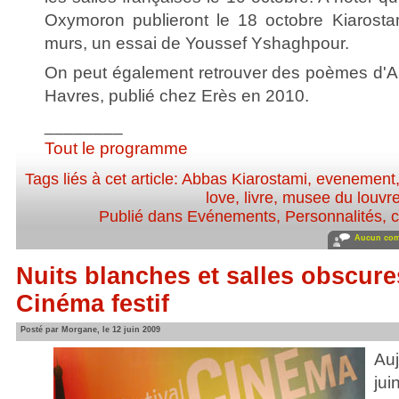
Oxymoron publieront le 18 octobre Kiarosta
murs, un essai de Youssef Yshaghpour.
On peut également retrouver des poèmes d'A
Havres, publié chez Erès en 2010.
________
Tout le programme
Tags liés à cet article:
Abbas Kiarostami
,
evenement
love
,
livre
,
musee du louvr
Publié dans
Evénements
,
Personnalités, c
Aucun com
Nuits blanches et salles obscure
Cinéma festif
Posté par Morgane, le 12 juin 2009
Auj
ju