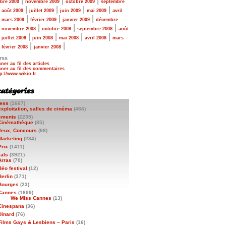
|
|
|
bre 2009
novembre 2009
octobre 2009
septembre
|
|
|
|
|
août 2009
juillet 2009
juin 2009
mai 2009
avril
|
|
|
|
mars 2009
février 2009
janvier 2009
décembre
|
|
|
|
novembre 2008
octobre 2008
septembre 2008
août
|
|
|
|
|
juillet 2008
juin 2008
mai 2008
avril 2008
mars
|
|
|
février 2008
janvier 2008
rss
ner au fil des articles
ner au fil des commentaires
ess
(1667)
exploitation, salles de cinéma
(466)
ements
(2235)
Cinémathèque
(85)
Jeux, Concours
(68)
Marketing
(234)
Prix
(1411)
vals
(3921)
Arras
(70)
Béo festival
(12)
Berlin
(371)
Bourges
(23)
Cannes
(1699)
We Miss Cannes
(13)
Cinespana
(36)
Dinard
(76)
Films Gays & Lesbiens – Paris
(16)