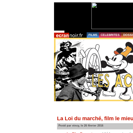
FILMS
CELEBRITES
DOSSI
La Loi du marché, film le mie
Posté par vincy, le 26 février 2016