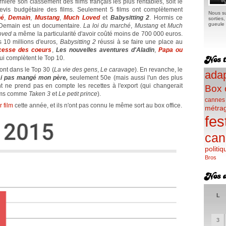
ière son classement des films français les plus rentables, soit le
devis budgétaire des films. Seulement 5 films ont complètement
Nous su
hé
,
Demain
,
Mustang
,
Much Loved
et
Babysitting 2
. Hormis ce
sorties
gueule e
 Demain est un documentaire.
La loi du marché
,
Mustang
et
Much
oved
a même la particularité d'avoir coûté moins de 700 000 euros.
s 10 millions d'euros,
Babysitting 2
réussi à se faire une place au
cesse des coeurs
,
Les nouvelles aventures d'Aladin
,
Papa ou
qui complètent le Top 10.
nt dans le Top 30 (
La vie des gens
,
Le caravage
). En revanche, le
adap
ai pas mangé mon père,
seulement 50e (mais aussi l'un des plus
t ne prend pas en compte les recettes à l'export (qui changerait
Box 
ilms comme
Taken 3
et
Le petit prince
).
cannes
 film
cette année, et ils n'ont pas connu le même sort au box office.
métra
fes
can
politiq
Bros
L
3