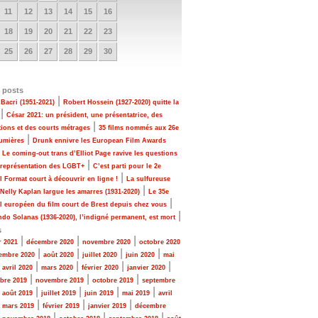
11
12
13
14
15
16
18
19
20
21
22
23
25
26
27
28
29
30
 posts
|
Bacri (1951-2021)
Robert Hossein (1927-2020) quitte la
|
César 2021: un président, une présentatrice, des
|
tions et des courts métrages
35 films nommés aux 26e
|
Lumières
Drunk ennivre les European Film Awards
|
Le coming-out trans d’Elliot Page ravive les questions
|
 représentation des LGBT+
C’est parti pour le 2e
|
al Format court à découvrir en ligne !
La sulfureuse
|
 Nelly Kaplan largue les amarres (1931-2020)
Le 35e
|
al européen du film court de Brest depuis chez vous
|
do Solanas (1936-2020), l’indigné permanent, est mort
s
|
|
|
r 2021
décembre 2020
novembre 2020
octobre 2020
|
|
|
|
embre 2020
août 2020
juillet 2020
juin 2020
mai
|
|
|
|
|
avril 2020
mars 2020
février 2020
janvier 2020
|
|
|
bre 2019
novembre 2019
octobre 2019
septembre
|
|
|
|
|
août 2019
juillet 2019
juin 2019
mai 2019
avril
|
|
|
|
mars 2019
février 2019
janvier 2019
décembre
|
|
|
|