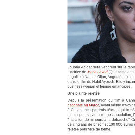
Loubna Abidar sera vendredi sur le tap
L'actrice de
Much Loved
(Quinzaine des r
pagaille à Namur, Gijon, Angoulême) se 
dans le film de Nabil Ayouch. Elle y incar
business woman et femme émancipée.
Une plainte rejetée
Depuis la présentation du film à Canne
nationale au Maroc
, avant même d'avoir
à Casablanca par trois fêtards qui la séq
même poursuivie par une association, Dé
"incitation de mineurs à la débauche". On
de cinq ans de prison et 100 000 euros d
rejetée pour vice de forme.