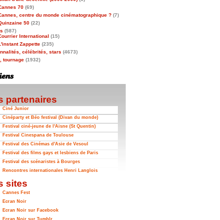
Cannes 70
(69)
Cannes, centre du monde cinématographique ?
(7)
Quinzaine 50
(22)
as
(587)
Courrier International
(15)
L'instant Zappette
(235)
nalités, célébrités, stars
(4673)
t, tournage
(1932)
 partenaires
Ciné Junior
Cinéparty et Béo festival (Divan du monde)
Festival ciné-jeune de l'Aisne (St Quentin)
Festival Cinespana de Toulouse
Festival des Cinémas d'Asie de Vesoul
Festival des films gays et lesbiens de Paris
Festival des scénaristes à Bourges
Rencontres internationales Henri Langlois
 sites
Cannes Fest
Ecran Noir
Ecran Noir sur Facebook
Ecran Noir sur Tumblr