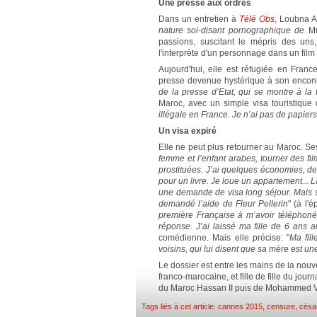
Une presse aux ordres
Dans un entretien à
Télé Obs
, Loubna A
nature soi-disant pornographique de
M
passions, suscitant le mépris des uns,
l'interprète d'un personnage dans un fil
Aujourd'hui, elle est réfugiée en Fran
presse devenue hystérique à son encont
de la presse d’Etat, qui se montre à la 
Maroc, avec un simple visa touristique d
illégale en France. Je n’ai pas de papiers
Un visa expiré
Elle ne peut plus retourner au Maroc. Ses
femme et l’enfant arabes, tourner des fi
prostituées. J’ai quelques économies, des
pour un livre. Je loue un appartement...
une demande de visa long séjour. Mais si 
demandé l’aide de Fleur Pellerin
" (à l'
première Française à m’avoir téléphoné 
réponse. J’ai laissé ma fille de 6 ans
comédienne. Mais elle précise: "
Ma fil
voisins, qui lui disent que sa mère est un
Le dossier est entre les mains de la nouv
franco-marocaine, et fille de fille du jou
du Maroc Hassan II puis de Mohammed V
Tags liés à cet article:
cannes 2015
,
censure
,
césa