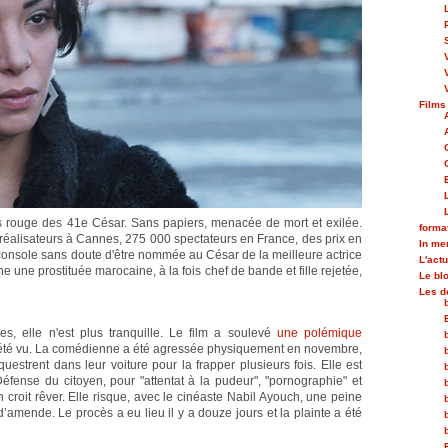
Films
is rouge des 41e César. Sans papiers, menacée de mort et exilée.
forma
éalisateurs à Cannes, 275 000 spectateurs en France, des prix en
In m
console sans doute d'être nommée au César de la meilleure actrice
L'actu
ne une prostituée marocaine, à la fois chef de bande et fille rejetée,
Le bl
Les d
s, elle n'est plus tranquille. Le film a soulevé
une polémique
 été vu. La comédienne a été agressée physiquement en novembre,
uestrent dans leur voiture pour la frapper plusieurs fois. Elle est
fense du citoyen, pour "attentat à la pudeur", "pornographie" et
 croit rêver. Elle risque, avec le cinéaste Nabil Ayouch, une peine
’amende. Le procès a eu lieu il y a douze jours et la plainte a été