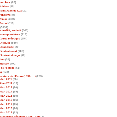
Les Arcs
(28)
Poitiers
(49)
Saint-Jean-de-Luz
(20)
Vendôme
(8)
Venise
(330)
Vesoul
(115)
(5191)
Actualité, société
(546)
Avant-premières
(319)
Courts métrages
(554)
Critiques
(550)
Ecran Rose
(20)
L'instant court
(168)
L'instant vintage
(66)
tion
(59)
emoriam
(400)
 de l'équipe
(61)
og
(173)
ossiers de l'Ecran (1996-….)
(283)
bilan 2011
(25)
Bilan 2012
(17)
bilan 2013
(10)
bilan 2014
(19)
bilan 2015
(15)
bilan 2016
(16)
bilan 2017
(15)
bilan 2018
(14)
bilan 2019
(22)
Bilan d'une décennie (2000-2009)
(6)