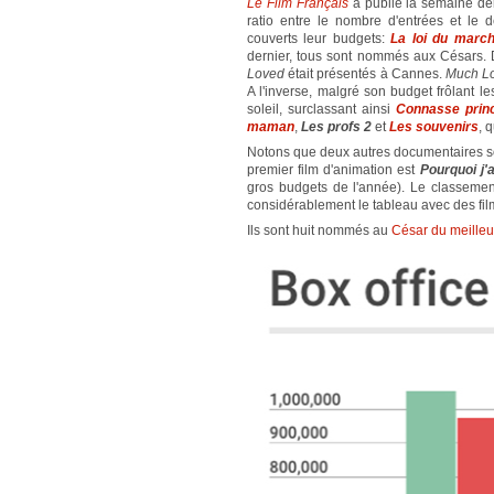
Le Film Français
a publié la semaine dern
ratio entre le nombre d'entrées et le 
couverts leur budgets:
La loi du marc
dernier, tous sont nommés aux Césars.
Loved
était présentés à Cannes.
Much L
A l'inverse, malgré son budget frôlant le
soleil, surclassant ainsi
Connasse prin
maman
,
Les profs 2
et
Les souvenirs
, 
Notons que deux autres documentaires so
premier film d'animation est
Pourquoi j'
gros budgets de l'année). Le classemen
considérablement le tableau avec des f
Ils sont huit nommés au
César du meilleur