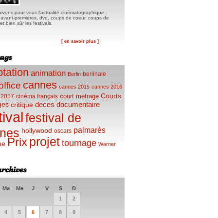
ivons pour vous l'actualité cinématographique :
, avant-premières, dvd, coups de coeur, coups de
t bien sûr les festivals.
[ en savoir plus ]
tation
animation
berlinale
Berlin
cannes
office
cannes 2015
cannes 2016
Courts
court metrage
 2017
cinéma français
ges
deces
documentaire
critique
tival
festival de
palmarès
nes
hollywood
oscars
projet
Prix
tournage
ue
Warner
Ma
Me
J
V
S
D
1
2
4
5
6
7
8
9