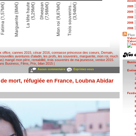
décem
2009
2009
2008
2008
2008
Flux 
S'abon
S'abon
x office
,
cannes 2015
,
césar 2016
,
connasse princesse des coeurs
,
Demain
,
 nouvelles aventures d'aladin
,
les profs
,
les souvenirs
,
marguerite
,
mon roi
,
much
(pas) mangé mon père
,
rentabilité
,
trois souvenirs de ma jeunesse
,
venise 2015
.
Busin
dans
Business
,
Films
,
Prix
,
bilan 2015
|
Aucun commentaire
Exprimez-vous
Evén
e mort, réfugiée en France, Loubna Abidar
Festi