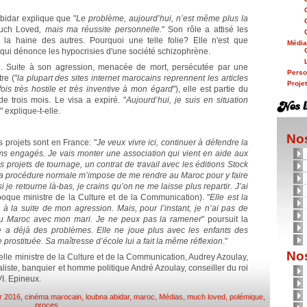
bidar explique que "
Le problème, aujourd’hui, n’est même plus la
uch Loved
, mais ma réussite personnelle.
" Son rôle a attisé les
 la haine des autres. Pourquoi une telle folie? Elle n'est que
Médi
m qui dénonce les hypocrisies d'une société schizophrène.
ce. Suite à son agression, menacée de mort, persécutée par une
Person
re ("
la plupart des sites internet marocains reprennent les articles
Proje
fois très hostile et très inventive à mon égard
"), elle est partie du
e trois mois. Le visa a expiré. "
Aujourd’hui, je suis en situation
" explique-t-elle.
Nos
 projets sont en France: "
Je veux vivre ici, continuer à défendre la
lms engagés. Je vais monter une association qui vient en aide aux
 projets de tournage, un contrat de travail avec les éditions Stock
 La procédure normale m’impose de me rendre au Maroc pour y faire
je retourne là-bas, je crains qu’on ne me laisse plus repartir. J’ai
époque ministre de la Culture et de la Communication). "
Elle est la
à la suite de mon agression. Mais, pour l’instant, je n’ai pas de
 au Maroc avec mon mari. Je ne peux pas la ramener
" poursuit la
le a déjà des problèmes. Elle ne joue plus avec les enfants des
e prostituée. Sa maîtresse d’école lui a fait la même réflexion
."
Nos
elle ministre de la Culture et de la Communication, Audrey Azoulay,
rnaliste, banquier et homme politique André Azoulay, conseiller du roi
I. Epineux.
r 2016
,
cinéma marocain
,
loubna abidar
,
maroc
,
Médias
,
much loved
,
polémique
,
proces
.