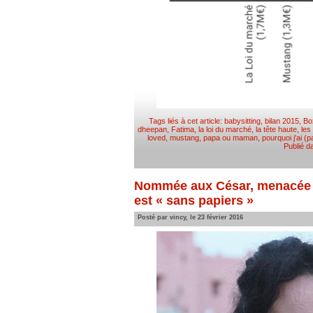
Tags liés à cet article:
babysitting
,
bilan 2015
,
Bo
dheepan
,
Fatima
,
la loi du marché
,
la tête haute
,
les
loved
,
mustang
,
papa ou maman
,
pourquoi j'ai 
Publié 
Nommée aux César, menacée d
est « sans papiers »
Posté par vincy, le 23 février 2016