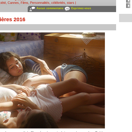
ciété
,
Cannes
,
Films
,
Personnalités, célébrités, stars
|
Aucun commentaire
Exprimez-vous
ières 2016