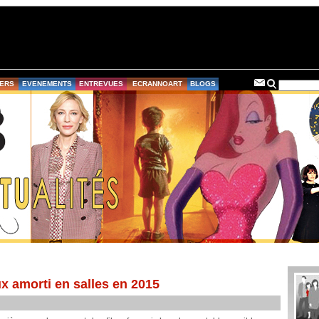
ERS
EVENEMENTS
ENTREVUES
ECRANNOART
BLOGS
ux amorti en salles en 2015