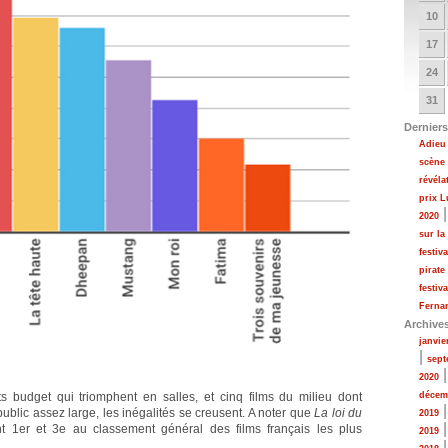
10
17
24
31
Derniers
Adieu 
scène
révéla
prix 
2020
sur la
festiv
pirate
festiv
Fernan
Archive
janvie
|
sept
2020
its budget qui triomphent en salles, et cinq films du milieu dont
décem
ublic assez large, les inégalités se creusent. A noter que
La loi du
2019
t 1er et 3e au classement général des films français les plus
2019