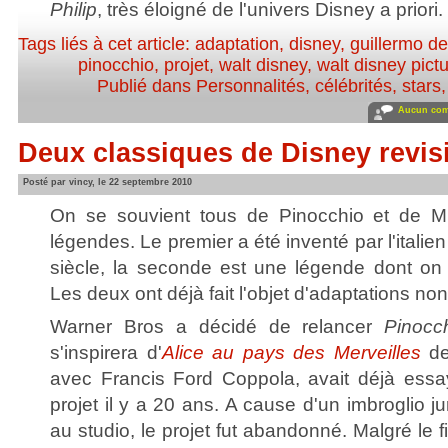
Philip
, très éloigné de l'univers Disney a priori.
Tags liés à cet article:
adaptation
,
disney
,
guillermo de
pinocchio
,
projet
,
walt disney
,
walt disney pict
Publié dans
Personnalités, célébrités, stars
Aucun com
Deux classiques de Disney revis
Posté par vincy, le 22 septembre 2010
On se souvient tous de Pinocchio et de M
légendes. Le premier a été inventé par l'italie
siècle, la seconde est une légende dont on a
Les deux ont déjà fait l'objet d'adaptations no
Warner Bros a décidé de relancer
Pinocc
s'inspirera d'
Alice au pays des Merveilles
de
avec Francis Ford Coppola, avait déjà essa
projet il y a 20 ans. A cause d'un imbroglio j
au studio, le projet fut abandonné. Malgré le 