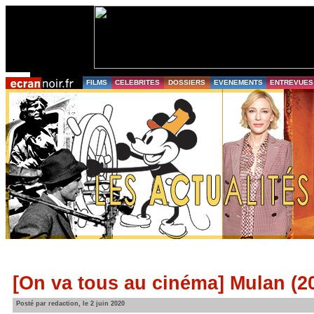
FILMS
CELEBRITES
DOSSIERS
EVENEMENTS
ENTREVUES
[On va tous au cinéma] Mulan (2
Posté par redaction, le 2 juin 2020