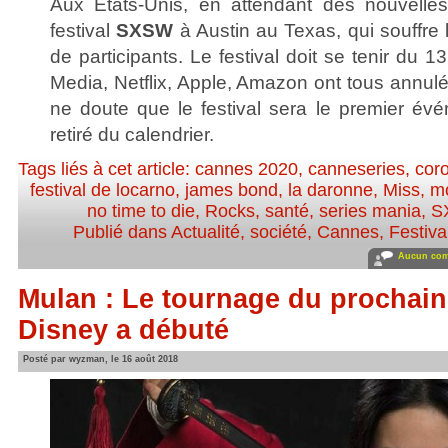
Aux Etats-Unis, en attendant des nouvelles
festival
SXSW
à Austin au Texas, qui souffre 
de participants. Le festival doit se tenir du
Media, Netflix, Apple, Amazon ont tous annulé 
ne doute que le festival sera le premier év
retiré du calendrier.
Tags liés à cet article:
cannes 2020
,
canneseries
,
cor
festival de locarno
,
james bond
,
la daronne
,
Miss
,
mo
no time to die
,
Rocks
,
santé
,
series mania
,
S
Publié dans
Actualité, société
,
Cannes
,
Festiva
Aucun com
Mulan : Le tournage du prochain 
Disney a débuté
Posté par wyzman, le 16 août 2018