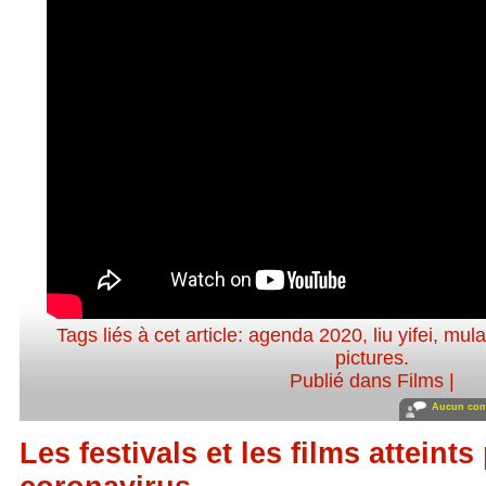
Tags liés à cet article:
agenda 2020
,
liu yifei
,
mul
pictures
.
Publié dans
Films
|
Aucun com
Les festivals et les films atteints 