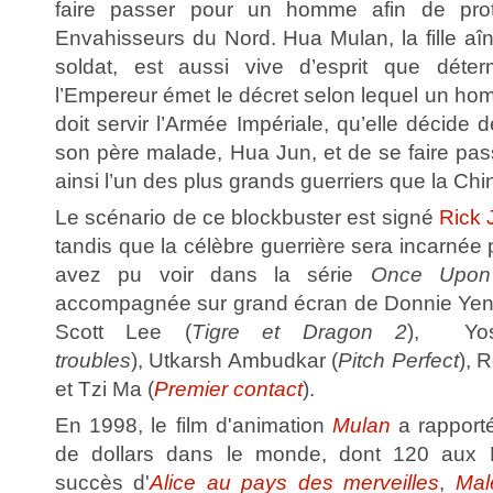
faire passer pour un homme afin de pro
Envahisseurs du Nord. Hua Mulan, la fille aî
soldat, est aussi vive d’esprit que déter
l’Empereur émet le décret selon lequel un ho
doit servir l’Armée Impériale, qu’elle décide 
son père malade, Hua Jun, et de se faire pas
ainsi l’un des plus grands guerriers que la Chi
Le scénario de ce blockbuster est signé
Rick 
tandis que la célèbre guerrière sera incarnée
avez pu voir dans la série
Once Upon
accompagnée sur grand écran de Donnie Yen
Scott Lee (
Tigre et Dragon 2
), Yo
troubles
), Utkarsh Ambudkar (
Pitch Perfect
), 
et Tzi Ma (
Premier contact
).
En 1998, le film d'animation
Mulan
a rapport
de dollars dans le monde, dont 120 aux E
succès d'
Alice au pays des merveilles
,
Mal