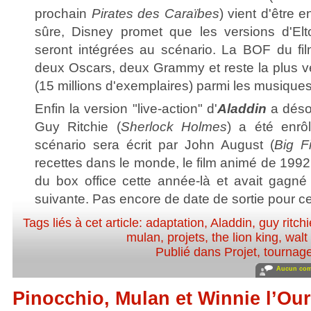
prochain
Pirates des Caraïbes
) vient d'être
sûre, Disney promet que les versions d'El
seront intégrées au scénario. La BOF du fil
deux Oscars, deux Grammy et reste la plus 
(15 millions d'exemplaires) parmi les musiques
Enfin la version "live-action" d'
Aladdin
a désor
Guy Ritchie (
Sherlock Holmes
) a été enrô
scénario sera écrit par John August (
Big F
recettes dans le monde, le film animé de 1992
du box office cette année-là et avait gagn
suivante. Pas encore de date de sortie pour ce
Tags liés à cet article:
adaptation
,
Aladdin
,
guy ritch
mulan
,
projets
,
the lion king
,
walt
Publié dans
Projet, tournag
Aucun com
Pinocchio, Mulan et Winnie l’Ou