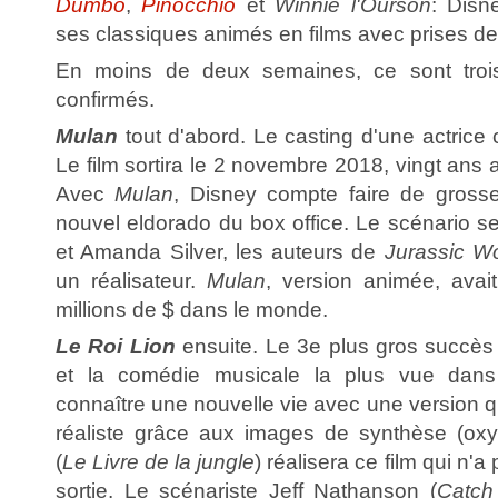
Dumbo
,
Pinocchio
et
Winnie l'Ourson
: Disn
ses classiques animés en films avec prises de
En moins de deux semaines, ce sont trois
confirmés.
Mulan
tout d'abord. Le casting d'une actrice 
Le film sortira le 2 novembre 2018, vingt ans 
Avec
Mulan
, Disney compte faire de grosse
nouvel eldorado du box office. Le scénario ser
et Amanda Silver, les auteurs de
Jurassic Wo
un réalisateur.
Mulan
, version animée, avai
millions de $ dans le monde.
Le Roi Lion
ensuite. Le 3e plus gros succès d
et la comédie musicale la plus vue dan
connaître une nouvelle vie avec une version 
réaliste grâce aux images de synthèse (ox
(
Le Livre de la jungle
) réalisera ce film qui n'
sortie. Le scénariste Jeff Nathanson (
Catch