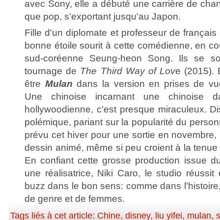
avec Sony, elle a débuté une carrière de chant
que pop, s'exportant jusqu'au Japon.
Fille d'un diplomate et professeur de français
bonne étoile sourit à cette comédienne, en co
sud-coréenne Seung-heon Song. Ils se son
tournage de
The Third Way of Lov
e (2015). 
être
Mulan
dans la version en prises de vu
Une chinoise incarnant une chinoise d
hollywoodienne, c'est presque miraculeux. Di
polémique, pariant sur la popularité du perso
prévu cet hiver pour une sortie en novembre,
dessin animé, même si peu croient à la tenue d
En confiant cette grosse production issue d
une réalisatrice, Niki Caro, le studio réussit
buzz dans le bon sens: comme dans l'histoire
de genre et de femmes.
Tags liés à cet article:
Chine
,
disney
,
liu yifei
,
mulan
,