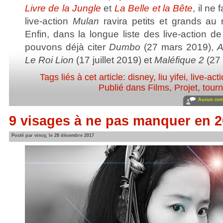
Livre de la Jungle
et
La Belle et la Bête
, il ne
live-action
Mulan
ravira petits et grands au
Enfin, dans la longue liste des live-action d
pouvons déjà citer
Dumbo
(27 mars 2019),
A
Le Roi Lion
(17 juillet 2019) et
Maléfique 2
(27 
Tags liés à cet article:
disney
,
liu yifei
,
live-act
Publié dans
Films
,
Projet, tour
Aucun com
9 visages à ne pas manquer en 20
Posté par vincy, le 28 décembre 2017