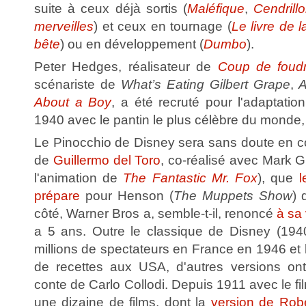
suite à ceux déjà sortis (
Maléfique
,
Cendrill
merveilles
) et ceux en tournage (
Le livre de l
bête
) ou en développement (
Dumbo
).
Peter Hedges, réalisateur de
Coup de foud
scénariste de
What’s Eating Gilbert Grape
,
A
About a Boy
, a été recruté pour l'adaptati
1940 avec le pantin le plus célèbre du monde
Le Pinocchio de Disney sera sans doute en c
de
Guillermo del Toro
, co-réalisé avec Mark G
l'animation de
The Fantastic Mr. Fox
), que
l
prépare
pour Henson (
The Muppets Show
) 
côté, Warner Bros a, semble-t-il, renoncé
à sa
a 5 ans. Outre le classique de Disney (1940)
millions de spectateurs en France en 1946 et
de recettes aux USA, d'autres versions ont
conte de Carlo Collodi. Depuis 1911 avec le fi
une dizaine de films, dont la
version de Robe