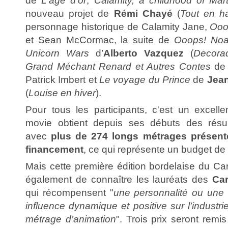
de
L'âge d'or
,
Calamity, a childhood of Ma
nouveau projet de
Rémi Chayé
(
Tout en h
personnage historique de Calamity Jane,
Ooo
et Sean McCormac, la suite de
Ooops! Noa
Unicorn Wars
d’
Alberto Vazquez
(
Decora
Grand Méchant Renard et Autres Contes
d
Patrick Imbert et
Le voyage du Prince
de
Jean
(
Louise en hiver
).
Pour tous les participants, c'est un excell
movie obtient depuis ses débuts des résul
avec
plus de 274 longs métrages présenté
financement
, ce qui représente un budget de
Mais cette première édition bordelaise du Ca
également de connaître les lauréats des
Car
qui récompensent "
une personnalité ou une
influence dynamique et positive sur l’indust
métrage d’animation
". Trois prix seront remi