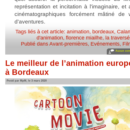
représentation et incitation à l'imaginaire, e
cinématographiques forcément mâtiné de w
d'aventures.
Tags liés à cet article:
animation
,
bordeaux
,
Calam
d'animation
,
florence miailhe
,
la travers
Publié dans
Avant-premières
,
Evénements
,
Fi
Aucun com
Le meilleur de l’animation europ
à Bordeaux
Posté par MpM, le 3 mars 2020