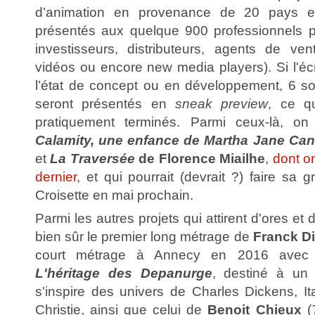
d’animation en provenance de 20 pays e
présentés aux quelque 900 professionnels p
investisseurs, distributeurs, agents de ve
vidéos ou encore new media players). Si l'éc
l’état de concept ou en développement, 6 so
seront présentés en
sneak preview
, ce qu
pratiquement terminés. Parmi ceux-là, on
Calamity, une enfance de Martha Jane Ca
et
La Traversée
de Florence Miailhe
,
dont on
dernier
, et qui pourrait (devrait ?) faire sa 
Croisette en mai prochain.
Parmi les autres projets qui attirent d'ores et dé
bien sûr le premier long métrage de
Franck D
court métrage à Annecy en 2016 ave
L'héritage des Depanurge
, destiné à un 
s'inspire des univers de Charles Dickens, It
Christie, ainsi que celui de
Benoit Chieux
(