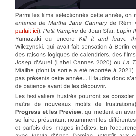
Parmi les films sélectionnés cette année, on 
enfance de Martha Jane Cannary
de Rémi 
parlait ici
),
Petit Vampire
de Joan Sfar,
Lupin II
Yamazaki ou encore
Kill it and leave t
Wilczynski, qui avait fait sensation à Berlin e
des raisons logiques de calendriers, des fil
Josep
d'Aurel (Label Cannes 2020) ou
La T
Miailhe (dont la sortie a été reportée à 2021)
pas présents cette année... Il faudra donc s'a
de patience avant de les découvrir.
Les festivaliers frustrés pourront se consoler
naître de nouveaux motifs de frustration
Progress et les Preview
, qui mettent en avan
se faire, présentant notamment les différentes
et parfois des images inédites. En l'occurence
avec
Insula
d'Anca Damian,
Interdit aux c