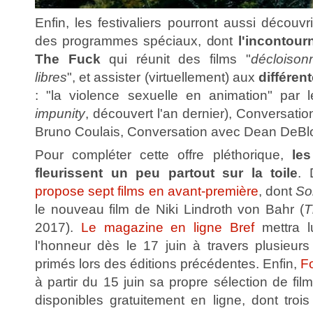
Enfin, les festivaliers pourront aussi découvr
des programmes spéciaux, dont
l'incontour
The Fuck
qui réunit des films "
décloison
libres
", et assister (virtuellement) aux
différen
: "la violence sexuelle en animation" par l
impunity
, découvert l'an dernier), Conversatio
Bruno Coulais, Conversation avec Dean DeBloi
Pour compléter cette offre pléthorique,
les
fleurissent un peu partout sur la toile
. 
propose sept films en avant-première
, dont
So
le nouveau film de Niki Lindroth von Bahr (
T
2017).
Le magazine en ligne Bref
mettra l
l'honneur dès le 17 juin à travers plusieurs
primés lors des éditions précédentes. Enfin,
F
à partir du 15 juin sa propre sélection de f
disponibles gratuitement en ligne, dont troi