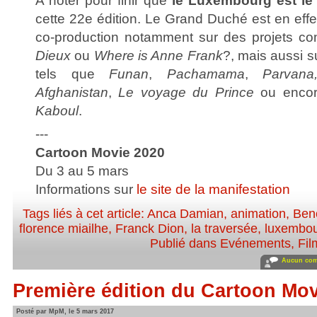
A noter pour finir que
le Luxembourg est le
cette 22e édition. Le Grand Duché est en effet
co-production notamment sur des projets 
Dieux
ou
Where is Anne Frank
?, mais aussi su
tels que
Funan
,
Pachamama
,
Parvan
Afghanistan
,
Le voyage du Prince
ou enco
Kaboul
.
---
Cartoon Movie 2020
Du 3 au 5 mars
Informations sur
le site de la manifestation
Tags liés à cet article:
Anca Damian
,
animation
,
Ben
florence miailhe
,
Franck Dion
,
la traversée
,
luxembo
Publié dans
Evénements
,
Fil
Aucun com
Première édition du Cartoon Mo
Posté par MpM, le 5 mars 2017