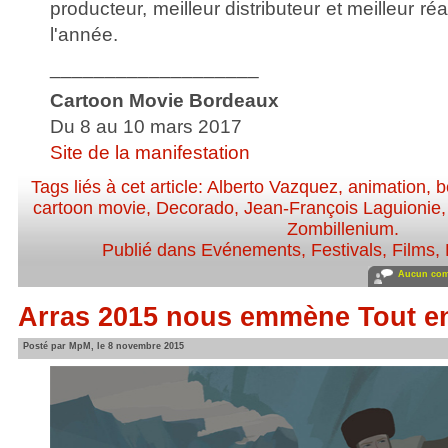
producteur, meilleur distributeur et meilleur r
l'année.
___________________
Cartoon Movie Bordeaux
Du 8 au 10 mars 2017
Site de la manifestation
Tags liés à cet article:
Alberto Vazquez
,
animation
,
b
cartoon movie
,
Decorado
,
Jean-François Laguionie
Zombillenium
.
Publié dans
Evénements
,
Festivals
,
Films
,
Aucun com
Arras 2015 nous emmène Tout e
Posté par MpM, le 8 novembre 2015