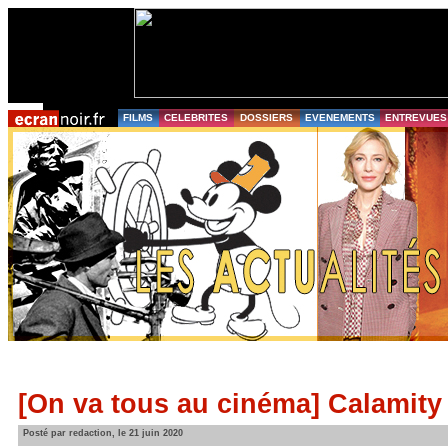
FILMS
CELEBRITES
DOSSIERS
EVENEMENTS
ENTREVUES
[On va tous au cinéma] Calamity 
Posté par redaction, le 21 juin 2020