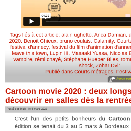
Tags liés à cet article:
alain ughetto
,
Anca Damian
,
2020
,
Benoit Chieux
,
bruno coulais
,
Calamity
,
Court
festival d'annecy
,
festival du film d'animation d'anne
leave this town
,
Lupin III
,
Masaaki Yuasa
,
Nicolas B
vampire
,
rémi chayé
,
Stéphane Hueber-Blies
,
tom
shock
,
Zohar Dvir
.
Publié dans
Courts métrages
,
Festiv
Aucun com
Cartoon movie 2020 : deux long
découvrir en salles dès la rentré
Posté par MpM, le 9 mars 2020
C'est l'un des petits bonheurs du
Cartoon
édition se tenait du 3 au 5 mars à Bordeaux 