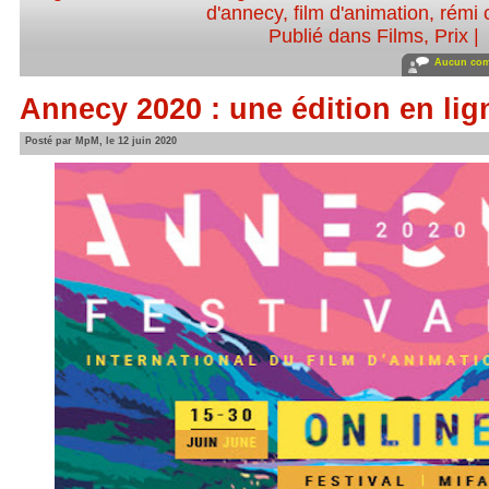
d'annecy
,
film d'animation
,
rémi 
Publié dans
Films
,
Prix
|
Aucun com
Annecy 2020 : une édition en lig
Posté par MpM, le 12 juin 2020