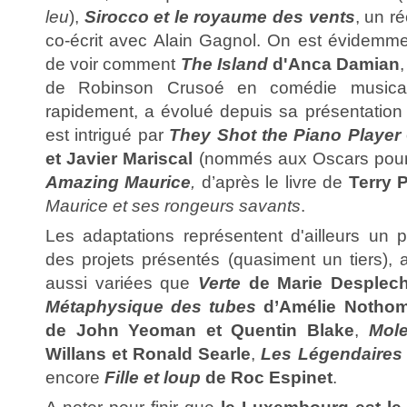
leu
),
Sirocco et le royaume des vents
, un ré
co-écrit avec Alain Gagnol. On est évidemm
de voir comment
The Island
d'Anca Damian
de Robinson Crusoé en comédie musical
rapidement, a évolué depuis sa présentation l
est intrigué par
They Shot the Piano Player
et Javier Mariscal
(nommés aux Oscars pou
Amazing Maurice
,
d’après le livre de
Terry P
Maurice et ses rongeurs savants
.
Les adaptations représentent d'ailleurs un 
des projets présentés (quasiment un tiers), 
aussi variées que
Verte
de Marie Desplech
Métaphysique des tubes
d’Amélie Notho
de John Yeoman et Quentin Blake
,
Mol
Willans et Ronald Searle
,
Les Légendaires
encore
Fille et loup
de Roc Espinet
.