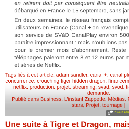
en retirent doit par conséquent être neutrali
débarqué en France le 15 septembre, sans jama
En deux semaines, le réseau français compt
utilisateurs en France (Canal + en revendique 
son service de SVàD CanalPlay environ 500 
paraître impressionnant : mais n'oublions pas q
pour le premier mois d'abonnement. Reste
téléphages paieront entre 8 et 12 euros par mo
et séries de Netflix.
Tags liés à cet article:
adam sandler
,
canal +
,
canal pl
concurrence
,
crouching tiger hidden dragon
,
financem
netflix
,
production
,
projet
,
streaming
,
svad
,
svod
,
t
demande
.
Publié dans
Business
,
L'instant Zappette
,
Médias
,
stars
,
Projet, tournage
|
Aucun com
Une suite à Tigre et Dragon, ma