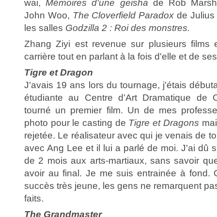
wai,
Mémoires d'une geisha
de Rob Marsh
John Woo,
The Cloverfield Paradox
de Julius
les salles
Godzilla 2 : Roi des monstres.
Zhang Ziyi est revenue sur plusieurs films
carrière tout en parlant à la fois d'elle et de se
Tigre et Dragon
J'avais 19 ans lors du tournage, j'étais débuta
étudiante au Centre d'Art Dramatique de Ch
tourné un premier film. Un de mes profess
photo pour le casting de
Tigre et Dragons
mais
rejetée. Le réalisateur avec qui je venais de t
avec Ang Lee et il lui a parlé de moi. J'ai dû
de 2 mois aux arts-martiaux, sans savoir quel 
avoir au final. Je me suis entrainée à fond
succès très jeune, les gens ne remarquent pas 
faits.
The Grandmaster