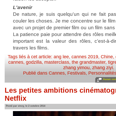
L'avenir
De nature, je suis quelqu'un qui ne fait pas
couler les choses. Je me concentre sur le film
avec un projet de premier film ou un film sa
La patience paie pour attendre des rôles meill
important est la valeur des rôles, c'est-à-d
travers les films.
Tags liés à cet article:
ang lee
,
cannes 2019
,
Chine
,
cannes
,
godzilla
,
masterclass
,
the grandmaster
,
tig
zhang yimou
,
zhang ziyi
.
Publié dans
Cannes
,
Festivals
,
Personnalités
Aucun com
Les petites ambitions cinémato
Netflix
Posté par vincy, le 2 octobre 2014