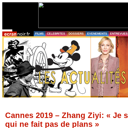
FILMS
CELEBRITES
DOSSIERS
EVENEMENTS
ENTREVUES
Cannes 2019 – Zhang Ziyi: « Je 
qui ne fait pas de plans »