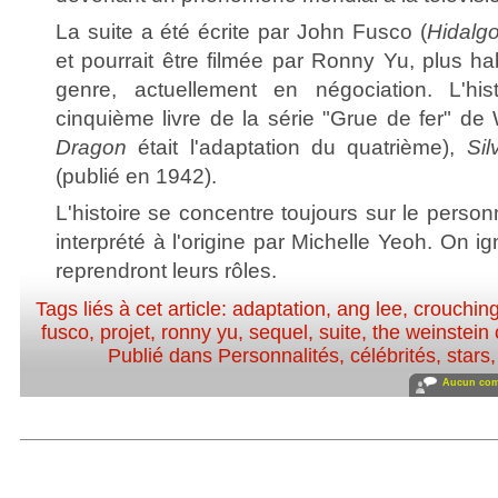
La suite a été écrite par John Fusco (
Hidalgo
et pourrait être filmée par Ronny Yu, plus h
genre, actuellement en négociation. L'hi
cinquième livre de la série "Grue de fer" d
Dragon
était l'adaptation du quatrième),
Sil
(publié en 1942).
L'histoire se concentre toujours sur le pers
interprété à l'origine par Michelle Yeoh. On i
reprendront leurs rôles.
Tags liés à cet article:
adaptation
,
ang lee
,
crouching
fusco
,
projet
,
ronny yu
,
sequel
,
suite
,
the weinstei
Publié dans
Personnalités, célébrités, stars
Aucun com