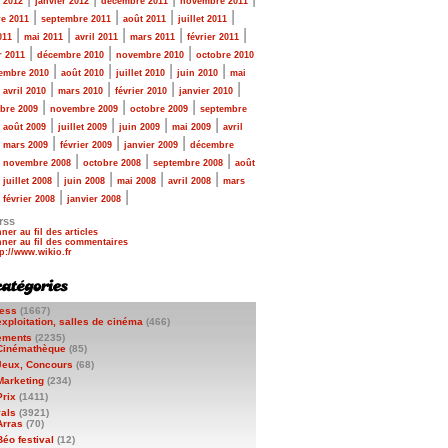
r 2012
janvier 2012
décembre 2011
novembre 2011
|
|
|
|
e 2011
septembre 2011
août 2011
juillet 2011
|
|
|
|
|
011
mai 2011
avril 2011
mars 2011
février 2011
|
|
|
r 2011
décembre 2010
novembre 2010
octobre 2010
|
|
|
|
embre 2010
août 2010
juillet 2010
juin 2010
mai
|
|
|
|
|
avril 2010
mars 2010
février 2010
janvier 2010
|
|
|
bre 2009
novembre 2009
octobre 2009
septembre
|
|
|
|
|
août 2009
juillet 2009
juin 2009
mai 2009
avril
|
|
|
|
mars 2009
février 2009
janvier 2009
décembre
|
|
|
|
novembre 2008
octobre 2008
septembre 2008
août
|
|
|
|
|
juillet 2008
juin 2008
mai 2008
avril 2008
mars
|
|
|
février 2008
janvier 2008
rss
ner au fil des articles
ner au fil des commentaires
ess
(1667)
exploitation, salles de cinéma
(466)
ements
(2235)
Cinémathèque
(85)
Jeux, Concours
(68)
Marketing
(234)
Prix
(1411)
vals
(3921)
Arras
(70)
Béo festival
(12)