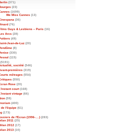
Berlin
(371)
Bourges
(23)
Cannes
(1699)
We Miss Cannes
(13)
Cinespana
(36)
Dinard
(76)
Films Gays & Lesbiens – Paris
(16)
Les Arcs
(28)
Poitiers
(49)
Saint-Jean-de-Luz
(20)
Vendôme
(8)
Venise
(330)
Vesoul
(115)
(5191)
Actualité, société
(546)
Avant-premières
(319)
Courts métrages
(554)
Critiques
(550)
Ecran Rose
(20)
L'instant court
(168)
L'instant vintage
(66)
tion
(59)
emoriam
(400)
 de l'équipe
(61)
og
(173)
ossiers de l'Ecran (1996-….)
(283)
bilan 2011
(25)
Bilan 2012
(17)
bilan 2013
(10)