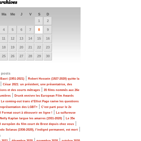
Ma
Me
J
V
S
D
1
2
4
5
6
7
8
9
11
12
13
14
15
16
18
19
20
21
22
23
25
26
27
28
29
30
 posts
|
Bacri (1951-2021)
Robert Hossein (1927-2020) quitte la
|
César 2021: un président, une présentatrice, des
|
tions et des courts métrages
35 films nommés aux 26e
|
Lumières
Drunk ennivre les European Film Awards
|
Le coming-out trans d’Elliot Page ravive les questions
|
 représentation des LGBT+
C’est parti pour le 2e
|
al Format court à découvrir en ligne !
La sulfureuse
|
 Nelly Kaplan largue les amarres (1931-2020)
Le 35e
|
al européen du film court de Brest depuis chez vous
|
do Solanas (1936-2020), l’indigné permanent, est mort
s
|
|
|
r 2021
décembre 2020
novembre 2020
octobre 2020