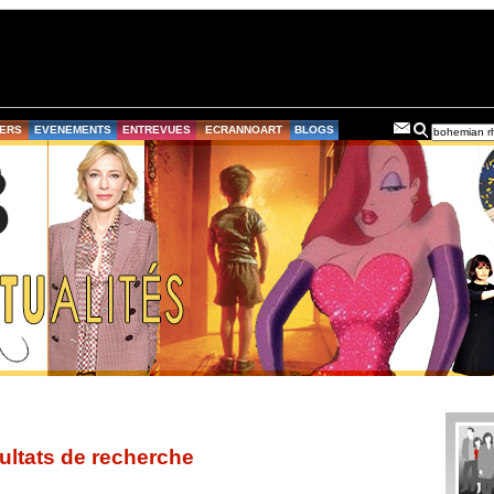
ERS
EVENEMENTS
ENTREVUES
ECRANNOART
BLOGS
ultats de recherche