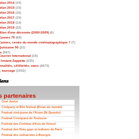
bilan 2014
(19)
bilan 2015
(15)
bilan 2016
(16)
bilan 2017
(15)
bilan 2018
(14)
bilan 2019
(22)
Bilan d'une décennie (2000-2009)
(6)
Cannes 70
(69)
Cannes, centre du monde cinématographique ?
(7)
Quinzaine 50
(22)
as
(587)
Courrier International
(15)
L'instant Zappette
(235)
nalités, célébrités, stars
(4673)
t, tournage
(1932)
 partenaires
Ciné Junior
Cinéparty et Béo festival (Divan du monde)
Festival ciné-jeune de l'Aisne (St Quentin)
Festival Cinespana de Toulouse
Festival des Cinémas d'Asie de Vesoul
Festival des films gays et lesbiens de Paris
Festival des scénaristes à Bourges