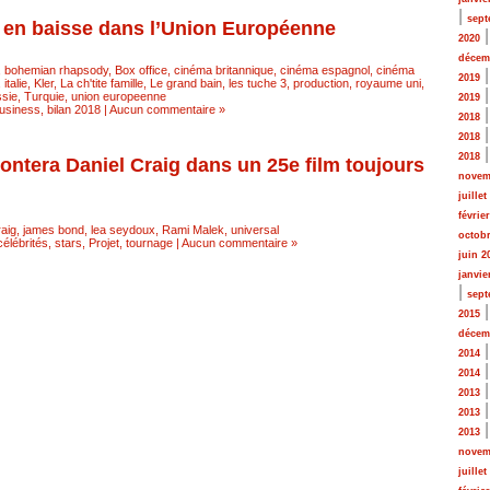
|
sept
n en baisse dans l’Union Européenne
2020
décem
,
bohemian rhapsody
,
Box office
,
cinéma britannique
,
cinéma espagnol
,
cinéma
2019
,
italie
,
Kler
,
La ch'tite famille
,
Le grand bain
,
les tuche 3
,
production
,
royaume uni
,
ssie
,
Turquie
,
union europeenne
2019
usiness
,
bilan 2018
|
Aucun commentaire »
2018
2018
2018
ntera Daniel Craig dans un 25e film toujours
novem
juillet
févrie
raig
,
james bond
,
lea seydoux
,
Rami Malek
,
universal
octobr
élébrités, stars
,
Projet, tournage
|
Aucun commentaire »
juin 2
janvie
|
sept
2015
décem
2014
2014
2013
2013
2013
novem
juillet