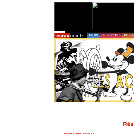
FILMS
CELEBRITES
DOSSI
Rés
« Articles plus anciens