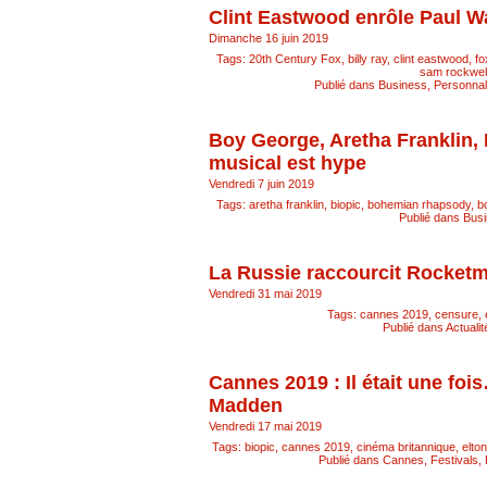
Clint Eastwood enrôle Paul W
Dimanche 16 juin 2019
Tags:
20th Century Fox
,
billy ray
,
clint eastwood
,
fo
sam rockwel
Publié dans
Business
,
Personnali
Boy George, Aretha Franklin,
musical est hype
Vendredi 7 juin 2019
Tags:
aretha franklin
,
biopic
,
bohemian rhapsody
,
b
Publié dans
Busi
La Russie raccourcit Rocket
Vendredi 31 mai 2019
Tags:
cannes 2019
,
censure
,
Publié dans
Actualit
Cannes 2019 : Il était une fo
Madden
Vendredi 17 mai 2019
Tags:
biopic
,
cannes 2019
,
cinéma britannique
,
elton
Publié dans
Cannes
,
Festivals
,