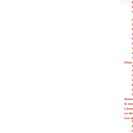
Films
forma
In m
L'actu
Le bl
Les d