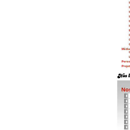
Médi
Person
Proje
Nos