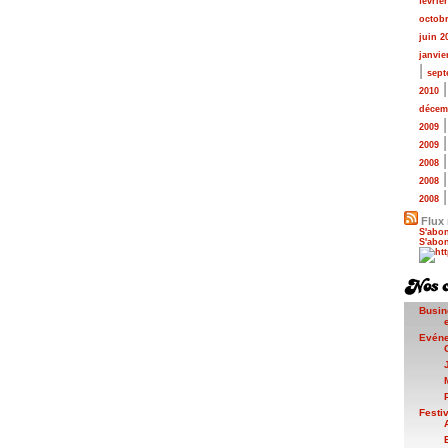
févrie
octobr
juin 2
janvie
|
sept
2010
décem
2009
2009
2008
2008
2008
Flux 
S'abon
S'abon
Busin
Evén
Festi