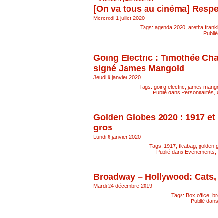
[On va tous au cinéma] Respe
Mercredi 1 juillet 2020
Tags:
agenda 2020
,
aretha frankl
Publi
Going Electric : Timothée Ch
signé James Mangold
Jeudi 9 janvier 2020
Tags:
going electric
,
james mango
Publié dans
Personnalités, c
Golden Globes 2020 : 1917 e
gros
Lundi 6 janvier 2020
Tags:
1917
,
fleabag
,
golden 
Publié dans
Evénements
,
Broadway – Hollywood: Cats,
Mardi 24 décembre 2019
Tags:
Box office
,
br
Publié dan