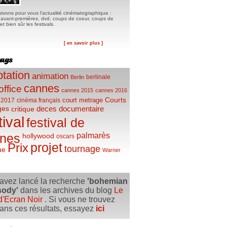
ivons pour vous l'actualité cinématographique :
, avant-premières, dvd, coups de coeur, coups de
t bien sûr les festivals.
[ en savoir plus ]
tation
animation
berlinale
Berlin
cannes
office
cannes 2015
cannes 2016
Courts
court metrage
 2017
cinéma français
ges
deces
documentaire
critique
tival
festival de
palmarès
nes
hollywood
oscars
projet
Prix
tournage
ue
Warner
avez lancé la recherche
'bohemian
sody'
dans les archives du blog
Le
d'Ecran Noir
. Si vous ne trouvez
dans ces résultats, essayez
ici