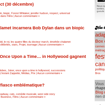
ct (30 décembre)
Nous su
sorties
gueule e
in
,
biopic
,
Forest Whitaker
,
jennifer hudson
,
respect
,
universal
é dans
Films
|
Aucun commentaire »
alamet incarnera Bob Dylan dans un biopic
adap
Box 
ld
,
le roi
,
les quatre filles du docteur march
,
timothée chalamet
élébrités, stars
,
Projet, tournage
|
Aucun commentaire »
cannes
métra
fes
t Once Upon a Time… in Hollywood gagnent
can
politiq
globes
,
Joker
,
once upon a time in hollywood
,
successions
L'instant Zappette
,
Médias
,
Prix
|
Aucun commentaire »
Bros
Vous 
 fiasco emblématique?
rhap
Blog 
oadway
,
cats
,
comédie musicale
,
west side story
rien 
s
Business
,
Films
|
Aucun commentaire »