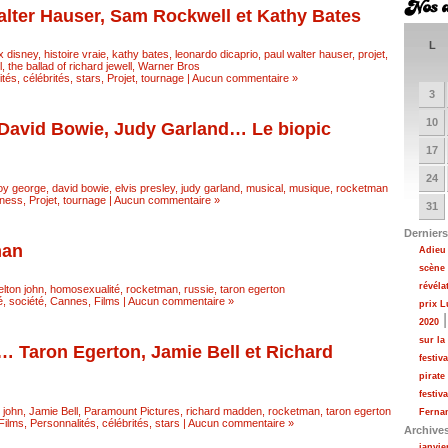
alter Hauser, Sam Rockwell et Kathy Bates
L
x disney
,
histoire vraie
,
kathy bates
,
leonardo dicaprio
,
paul walter hauser
,
projet
,
l
,
the ballad of richard jewell
,
Warner Bros
tés, célébrités, stars
,
Projet, tournage
|
Aucun commentaire »
3
10
 David Bowie, Judy Garland… Le biopic
17
24
oy george
,
david bowie
,
elvis presley
,
judy garland
,
musical
,
musique
,
rocketman
ness
,
Projet, tournage
|
Aucun commentaire »
31
Derniers
man
Adieu 
scène
révéla
elton john
,
homosexualité
,
rocketman
,
russie
,
taron egerton
é, société
,
Cannes
,
Films
|
Aucun commentaire »
prix 
2020
sur la
is… Taron Egerton, Jamie Bell et Richard
festiv
pirate
festiv
 john
,
Jamie Bell
,
Paramount Pictures
,
richard madden
,
rocketman
,
taron egerton
Fernan
Films
,
Personnalités, célébrités, stars
|
Aucun commentaire »
Archive
janvie