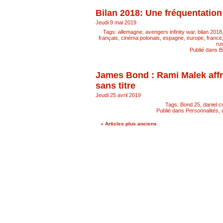
Bilan 2018: Une fréquentatio
Jeudi 9 mai 2019
Tags:
allemagne
,
avengers infinity war
,
bilan 2018
français
,
cinéma polonais
,
espagne
,
europe
,
france
ru
Publié dans
B
James Bond : Rami Malek affro
sans titre
Jeudi 25 avril 2019
Tags:
Bond 25
,
daniel c
Publié dans
Personnalités, c
« Articles plus anciens