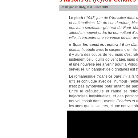
Posté par kristofy, le 3 juillet 2019
Le pitch :
1945, jour de l'Armistice dans
et nationalistes. Un de ces derniers, Maci
nouveau secrétaire général du Parti. Ma
attend un nouvel ordre lui permettant d'
ville, il rencontre une serveuse de bar avec
« Sous les cendres restera-t-il un dia
diamant
débute avec le suspens d'un film 
il y aura des coups de feu mais c'est rat
justement celui qu'ils doivent tuer, mais
et une nouvelle ère à venir pour la Polog
serveuse, un banquet de dignitaires est t
Le romanesque ("
dans ce pays il y a tan
ici
") se conjugue avec de l'humour ("
enfi
n'est pas synonyme pour autant de paix 
Entre le crépuscule et l'aube se ret
trajectoires individuelles, et des per
nouvel espoir dans l'avenir.
Cendres et 
les unes que les autres, et une oeuvre p