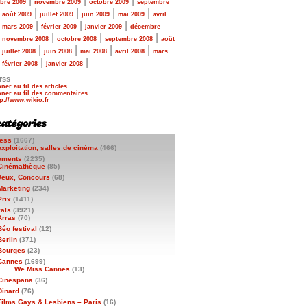
|
|
|
bre 2009
novembre 2009
octobre 2009
septembre
|
|
|
|
|
août 2009
juillet 2009
juin 2009
mai 2009
avril
|
|
|
|
mars 2009
février 2009
janvier 2009
décembre
|
|
|
|
novembre 2008
octobre 2008
septembre 2008
août
|
|
|
|
|
juillet 2008
juin 2008
mai 2008
avril 2008
mars
|
|
|
février 2008
janvier 2008
rss
ner au fil des articles
ner au fil des commentaires
ess
(1667)
exploitation, salles de cinéma
(466)
ements
(2235)
Cinémathèque
(85)
Jeux, Concours
(68)
Marketing
(234)
Prix
(1411)
vals
(3921)
Arras
(70)
Béo festival
(12)
Berlin
(371)
Bourges
(23)
Cannes
(1699)
We Miss Cannes
(13)
Cinespana
(36)
Dinard
(76)
Films Gays & Lesbiens – Paris
(16)