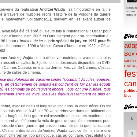
Nous su
couverte du réalisateur
Andrzej Wajda
: sa filmographie en fait le
sorties
 à travers de multiples récits l'Histoire de la Pologne (la guerre
gueule e
, le mouvement Solidarnosc...), souvent en les axant autour de
a
avait déjà été célébré plusieurs fois à l'international : Oscar pour
 d'or d'honneur en 2006 et Ours d'argent pour sa contribution au
 1981 pour
L'homme de fer
et
prix spécial du jury en 1957 pour
Ils
adap
d'or d'honneur en 1998 à Venise, César d'honneur en 1982 et César
83...
Box 
yonner Andrzej Wajda sont à découvrir maintenant avec des copies
cannes
à ressorti en salles le 3 juillet et est désormais disponible en DVD,
métra
ion Cannes Classics en mai au dernier Festival de Cannes, c'est au
fes
aine de salles de cinéma.
ance des Polonais de Varsovie contre l'occupant. Acculés, épuisés,
can
s, un détachement de soldats est contraint de fuir par les égouts
e où les combats se poursuivent encore. Tous ont une histoire, tous
politiq
 tellement envie de vivre. Mais les égouts ressemblent de plus en
Bros
e début, avec un beau et long travelling dans un vaste décor. On est
soldats réduite à 43 sur 70 va se retrouver dans un bâtiment en
s. La tragédie de la guerre est ressentie de plusieurs manières : on
L
n entend au téléphone la voix de gens qui vont être emmenés pour
 épisode d'une guerre, qui passionnera n'importe quel spectateur,
 C'est une des forces de Andrzej Wajda avec ce film: en faire
une
3
 point d'héroïsme trop patriotique, car, au contraire, c'est plutôt une