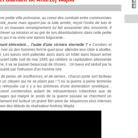
 une petite ville polonaise, au coeur des combats entre communistes
ek, jeune mais aguerri par la lutte armée, reçoit l'ordre de tuer le
is un mauvais renseignement lui fait assassiner des innocents. Il
achever sa mission et au gré de ses déambulations dans cette petite
 qui il va vivre une liaison fulgurante...
mant étincelant… l’aube d’une victoire éternelle ? »
Cendres et
noir où des hommes font le guet pour attendre leur cible à abattre,
é. Les tueurs vont patienter alors dans un hôtel dans lequel arrive
 durant cette nuit de mai 1945 qui célèbre la capitulation allemande
ne, il va se passer beaucoup de choses... Un tueur est séduit par la
roublé par l'intrusion d'un homme ivre.
t de peine, de souffrances, et de larmes , chacun porte son fardeau
n un citoyen qui ne se plaint pas
! ") où la guerre à peine terminée
retrouvée car il y a les prémices d'une domination soviétique...
rouvent condensées autant de mésaventures collectives que de
sonnages qui malgré le poids de la guerre passée se cherchent un
diamant
est surtout un grand film plein de séquences plus intenses
hare des débuts du réalisateur Andrzej Wajda.