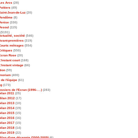
Les Arcs
(28)
Poitiers
(49)
Saint-Jean-de-Luz
(20)
Vendôme
(8)
Venise
(330)
Vesoul
(115)
(5191)
Actualité, société
(546)
Avant-premières
(319)
Courts métrages
(554)
Critiques
(550)
Ecran Rose
(20)
L'instant court
(168)
L'instant vintage
(66)
tion
(59)
emoriam
(400)
 de l'équipe
(61)
og
(173)
ossiers de l'Ecran (1996-….)
(283)
bilan 2011
(25)
Bilan 2012
(17)
bilan 2013
(10)
bilan 2014
(19)
bilan 2015
(15)
bilan 2016
(16)
bilan 2017
(15)
bilan 2018
(14)
bilan 2019
(22)
Bilan d'une décennie (2000-2009)
(6)