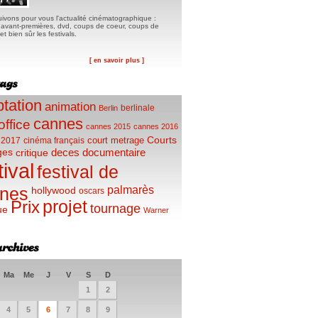
ivons pour vous l'actualité cinématographique :
, avant-premières, dvd, coups de coeur, coups de
t bien sûr les festivals.
[ en savoir plus ]
tation
animation
berlinale
Berlin
cannes
office
cannes 2015
cannes 2016
Courts
court metrage
 2017
cinéma français
ges
deces
documentaire
critique
tival
festival de
palmarès
nes
hollywood
oscars
projet
Prix
tournage
ue
Warner
Ma
Me
J
V
S
D
1
2
4
5
6
7
8
9