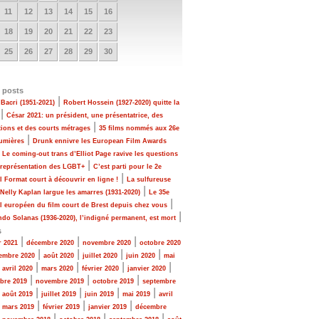
11
12
13
14
15
16
18
19
20
21
22
23
25
26
27
28
29
30
 posts
|
Bacri (1951-2021)
Robert Hossein (1927-2020) quitte la
|
César 2021: un président, une présentatrice, des
|
tions et des courts métrages
35 films nommés aux 26e
|
Lumières
Drunk ennivre les European Film Awards
|
Le coming-out trans d’Elliot Page ravive les questions
|
 représentation des LGBT+
C’est parti pour le 2e
|
al Format court à découvrir en ligne !
La sulfureuse
|
 Nelly Kaplan largue les amarres (1931-2020)
Le 35e
|
al européen du film court de Brest depuis chez vous
|
do Solanas (1936-2020), l’indigné permanent, est mort
s
|
|
|
r 2021
décembre 2020
novembre 2020
octobre 2020
|
|
|
|
embre 2020
août 2020
juillet 2020
juin 2020
mai
|
|
|
|
|
avril 2020
mars 2020
février 2020
janvier 2020
|
|
|
bre 2019
novembre 2019
octobre 2019
septembre
|
|
|
|
|
août 2019
juillet 2019
juin 2019
mai 2019
avril
|
|
|
|
mars 2019
février 2019
janvier 2019
décembre
|
|
|
|