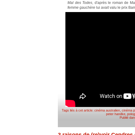
Mal des Todes
, d'après le roman de Ma
femme gauchère
lui avait valu le prix Ba
Tags liés à cet article:
cinéma australien
,
cinéma p
peter handke
,
polo
Publié da
3 raisons de (re)voir Cendres