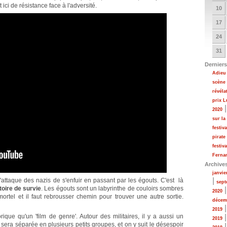
t ici de résistance face à l'adversité.
10
17
24
31
Derniers
Adieu 
scène
révéla
prix 
2020
sur la
festiv
pirate
festiv
Fernan
Archive
janvie
|
l'attaque des nazis de s'enfuir en passant par les égouts. C'est là
sept
toire de survie
. Les égouts sont un labyrinthe de couloirs sombres
2020
 mortel et il faut rebrousser chemin pour trouver une autre sortie.
décem
2019
rique qu'un 'film de genre'. Autour des militaires, il y a aussi un
2019
sera séparée en plusieurs petits groupes, et on y suit le désespoir