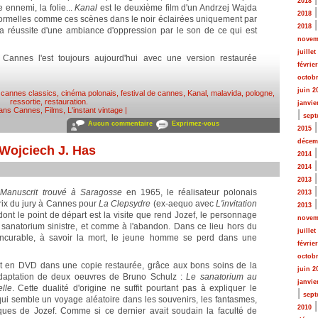
2018
e ennemi, la folie...
Kanal
est le deuxième film d'un Andrzej Wajda
2018
ormelles comme ces scènes dans le noir éclairées uniquement par
2018
la réussite d'une ambiance d'oppression par le son de ce qui est
novem
juillet
Cannes l'est toujours aujourd'hui avec une version restaurée
févrie
octobr
juin 2
,
cannes classics
,
cinéma polonais
,
festival de cannes
,
Kanal
,
malavida
,
pologne
,
ressortie
,
restauration
.
janvie
dans
Cannes
,
Films
,
L'instant vintage
|
|
sept
Aucun commentaire
Exprimez-vous
2015
décem
 Wojciech J. Has
2014
2014
2013
u
Manuscrit trouvé à Saragosse
en 1965, le réalisateur polonais
2013
rix du jury à Cannes pour
La Clepsydre
(ex-aequo avec
L'invitation
2013
ont le point de départ est la visite que rend Jozef, le personnage
novem
n sanatorium sinistre, et comme à l'abandon. Dans ce lieu hors du
juillet
 incurable, à savoir la mort, le jeune homme se perd dans une
févrie
octobr
ort en DVD dans une copie restaurée, grâce aux bons soins de la
juin 2
l'adaptation de deux oeuvres de Bruno Schulz :
Le sanatorium au
janvie
lle
. Cette dualité d'origine ne suffit pourtant pas à expliquer le
|
sept
, qui semble un voyage aléatoire dans les souvenirs, les fantasmes,
2010
iques de Jozef. Comme si ce dernier avait soudain la faculté de