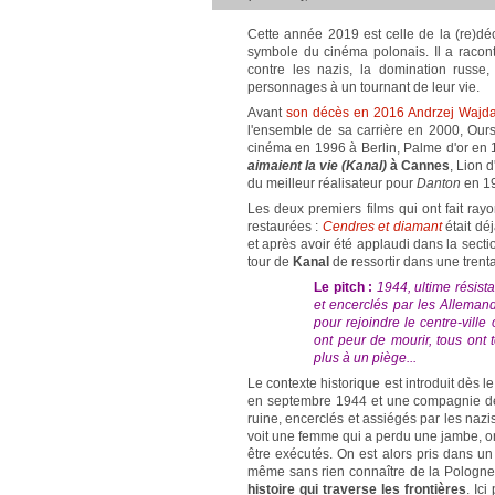
Cette année 2019 est celle de la (re)dé
symbole du cinéma polonais. Il a raconté
contre les nazis, la domination russe
personnages à un tournant de leur vie.
Avant
son décès en 2016 Andrzej Wajd
l'ensemble de sa carrière en 2000, Ours
cinéma en 1996 à Berlin, Palme d'or en
aimaient la vie (Kanal)
à Cannes
, Lion 
du meilleur réalisateur pour
Danton
en 19
Les deux premiers films qui ont fait ra
restaurées :
Cendres et diamant
était déj
et après avoir été applaudi dans la sect
tour de
Kanal
de ressortir dans une trent
Le pitch :
1944, ultime résist
et encerclés par les Allemand
pour rejoindre le centre-vill
ont peur de mourir, tous ont
plus à un piège...
Le contexte historique est introduit dès l
en septembre 1944 et une compagnie de 
ruine, encerclés et assiégés par les nazi
voit une femme qui a perdu une jambe, o
être exécutés. On est alors pris dans un
même sans rien connaître de la Pologne.
histoire qui traverse les frontières
. Ici