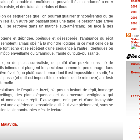
décem
 mais qu'incapable de maîtriser ce pouvoir, il était condamné à errer
existé, et des futurs incertains et flous.
2009
2009
sion de séquences que l'on pourrait qualifier d'incohérentes ou de
2008
lieu à un autre (en passant sous une table, le personnage arrive
2008
t, il se retrouve dans un marché sud-américain), ou face à des
2008
Flux 
xiogène et débridée, poétique et désespérée, l'ambiance du récit
S'abon
S'abon
semblent jamais obéir à la moindre logique, si ce n'est celle de la
e font écho et se répètent d'une séquence à l'autre, identiques ou
tantôt bienveillante ou tyrannique, fragile ou toute-puissante.
que jeu de pistes surréaliste, ou plutôt d'un puzzle constitué de
Busin
ails infimes qui plongent le spectateur comme le personnage dans
êve éveillé, ou plutôt cauchemar dont il est impossible de sortir,
La
Evén
 passe (et qu'il est impossible de retenir, ou de retrouver) au désir
formelle.
olutions de l'esprit de Jozef, n'a pas un instant de répit, immergé
vellings, des plans-séquences et des raccords vertigineux qui
Festi
n ni moments de répit. Extravagant, onirique et d'une incroyable
e
est une expérience sensorielle qu'il faut vivre pleinement, sans se
sion les innombrables clés de lecture.
Malavida
.