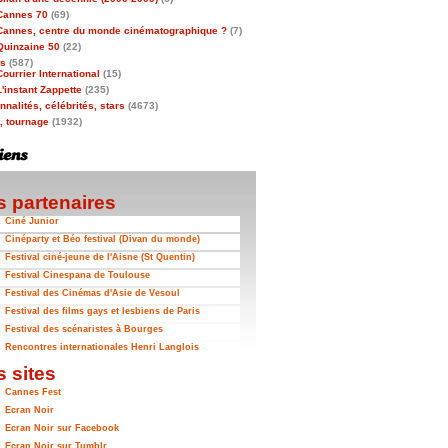
Cannes 70
(69)
Cannes, centre du monde cinématographique ?
(7)
Quinzaine 50
(22)
as
(587)
Courrier International
(15)
L'instant Zappette
(235)
nalités, célébrités, stars
(4673)
t, tournage
(1932)
 partenaires
Ciné Junior
Cinéparty et Béo festival (Divan du monde)
Festival ciné-jeune de l'Aisne (St Quentin)
Festival Cinespana de Toulouse
Festival des Cinémas d'Asie de Vesoul
Festival des films gays et lesbiens de Paris
Festival des scénaristes à Bourges
Rencontres internationales Henri Langlois
 sites
Cannes Fest
Ecran Noir
Ecran Noir sur Facebook
Ecran Noir sur Tumblr