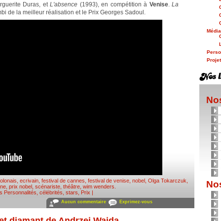
rguerite Duras, et
L'absence
(1993), en compétition à
Venise
.
La
mbi de la meilleur réalisation et le Prix Georges Sadoul.
Médi
Person
Proje
Nos
olonais
,
ecrivain
,
festival de cannes
,
festival de venise
,
nobel
,
Olga Tokarczuk
,
Nos
gne
,
prix nobel
,
scénariste
,
théâtre
,
wim wenders
.
ns
Personnalités, célébrités, stars
,
Prix
|
Aucun commentaire
Exprimez-vous
 et diamant de Andrzej Wajda