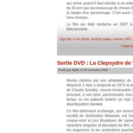
qui arrive quand il faut résister à un autr
de 30 ans qui ose beaucoup de choses f
la lampe d'un personnage. C'est aussi 
hors-champs...
Le film qui était moderne en 1957 à 
éblouissante.
Tags liés à cet article:
andrzej wajda
,
cannes 1957
Publié 
Sortie DVD : La Clepsydre de
Posté par MpM, le 25 novembre 2019
Rendu célèbre par son adaptation d
Wojciech J. Has a remporté en 1973 le p
de Claude Goretta), oeuvre inclassable d
principal, à son père, pensionnaire d'u
temps où les patients traitent un mal
déambulation mentale
Ce film détonnant et étrange, qui ress
société de distribution Malavida, est 
croque-mort
et
Les Boutiques de canne
caractère singulier et déroutant du film
les angoisses et les projections psych