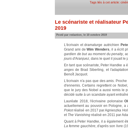
Tags liés à cet article:
ciném
Le scénariste et réalisateur P
2019
Posté par redaction, le 10 octobre 2019
L'écrivain et dramaturge autrichien
Pet
Grand ami de
Wim Wenders
, il a écrit
gardien de but au moment du penalty
, a
jours d'Aranjuez
, dans le quel il jouait le
En tant que scénariste, Peter Handke a 
anges
de Brad Siberling, et l'adaptat
Benoît Jacquot.
L'écrivain n'a pas que des amis. Proche
d'ennemis. Certains regrettent ce Nobel,
que le jury des Nobel a aussi remis le pr
décidé suite à un scandale ayant entraî
Lauréate 2018, l'écrivaine polonaise
Ol
actuellement au pouvoir en Pologne, a au
Pokot
réalisé en 2017 par Agnieszka Holla
et
The Vanishing
réalisé en 2011 par Ad
Quant à Peter Handke, il a également ét
La femme gauchère
, d'après son livre (