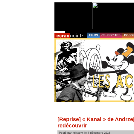
FILMS
CELEBRITES
DOSSI
[Reprise] « Kanal » de Andrze
redécouvrir
Posté par kristofy, le 4 décembre 2019