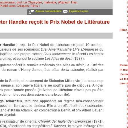
a polonais
,
dvd
,
La Clepsydre
,
malavida
,
Wojciech Has
.
Publié dans
Critiques
,
Films
|
Aucun commentaire
Exprimez-vous
eter Handke reçoit le Prix Nobel de Littérature
Films
er Handke
a reçu le Prix Nobel de littérature ce jeudi 10 octobre.
 plusieurs de ses scénarios:
Drei Amerikanische LP's
,
L'Angoisse du
dapté de son propre roman,
Faux mouvement
, le récent
Les beaux
 jardinier, et surtout le sublime
Les Ailes du désir
(1987).
également écrit le remake américain des
Ailes du désir
,
La Cité des
forma
ion du roman d'Henry James,
Les ailes de la colombe
, réalisé par
In m
L'actu
Le bl
 de la Serbie, et notamment de Slobodan Milosevic, il a beaucoup
Les d
 même si son œuvre littéraire ne souffre pas de critiques. A noter
ix pour l'année passée (le Nobel de littérature n'avait pas pu être
né de nombreuses démissions dans le comité).
ga Tokarczuk
, farouche opposante au régime néo-conservateur
ssi un lien avec le cinéma. Elle a en effet écrit deux scénarios:
nd et Kasia Adamik, en compétition à Berlin, et prix Alfred Bauer ;
am Uryniak.
é réalisateur de cinéma:
Chronik der laufenden Ereignisse
(1971),
1978), sélectionné en compétition à
Cannes
, le moyen métrage
Das