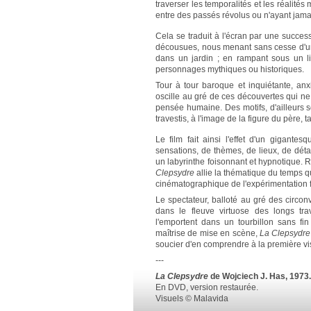
traverser les temporalités et les réalités
entre des passés révolus ou n'ayant jamais 
Cela se traduit à l'écran par une succes
décousues, nous menant sans cesse d'un 
dans un jardin ; en rampant sous un li
personnages mythiques ou historiques.
Tour à tour baroque et inquiétante, an
oscille au gré de ces découvertes qui ne 
pensée humaine. Des motifs, d'ailleurs s
travestis, à l'image de la figure du père, 
Le film fait ainsi l'effet d'un gigantes
sensations, de thèmes, de lieux, de dét
un labyrinthe foisonnant et hypnotique. R
Clepsydre
allie la thématique du temps qui
cinématographique de l'expérimentation 
Le spectateur, balloté au gré des circonv
dans le fleuve virtuose des longs tra
l'emportent dans un tourbillon sans fi
maîtrise de mise en scène,
La Clepsydr
soucier d'en comprendre à la première vi
---
La Clepsydre
de Wojciech J. Has, 1973.
En DVD, version restaurée.
Visuels © Malavida