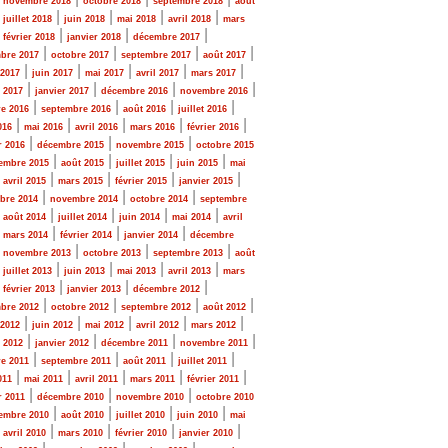
novembre 2018
octobre 2018
septembre 2018
août
|
|
|
|
|
juillet 2018
juin 2018
mai 2018
avril 2018
mars
|
|
|
|
février 2018
janvier 2018
décembre 2017
|
|
|
|
bre 2017
octobre 2017
septembre 2017
août 2017
|
|
|
|
|
 2017
juin 2017
mai 2017
avril 2017
mars 2017
|
|
|
|
r 2017
janvier 2017
décembre 2016
novembre 2016
|
|
|
|
e 2016
septembre 2016
août 2016
juillet 2016
|
|
|
|
|
016
mai 2016
avril 2016
mars 2016
février 2016
|
|
|
r 2016
décembre 2015
novembre 2015
octobre 2015
|
|
|
|
embre 2015
août 2015
juillet 2015
juin 2015
mai
|
|
|
|
|
avril 2015
mars 2015
février 2015
janvier 2015
|
|
|
bre 2014
novembre 2014
octobre 2014
septembre
|
|
|
|
|
août 2014
juillet 2014
juin 2014
mai 2014
avril
|
|
|
|
mars 2014
février 2014
janvier 2014
décembre
|
|
|
|
novembre 2013
octobre 2013
septembre 2013
août
|
|
|
|
|
juillet 2013
juin 2013
mai 2013
avril 2013
mars
|
|
|
|
février 2013
janvier 2013
décembre 2012
|
|
|
|
bre 2012
octobre 2012
septembre 2012
août 2012
|
|
|
|
|
 2012
juin 2012
mai 2012
avril 2012
mars 2012
|
|
|
|
r 2012
janvier 2012
décembre 2011
novembre 2011
|
|
|
|
e 2011
septembre 2011
août 2011
juillet 2011
|
|
|
|
|
011
mai 2011
avril 2011
mars 2011
février 2011
|
|
|
r 2011
décembre 2010
novembre 2010
octobre 2010
|
|
|
|
embre 2010
août 2010
juillet 2010
juin 2010
mai
|
|
|
|
|
avril 2010
mars 2010
février 2010
janvier 2010