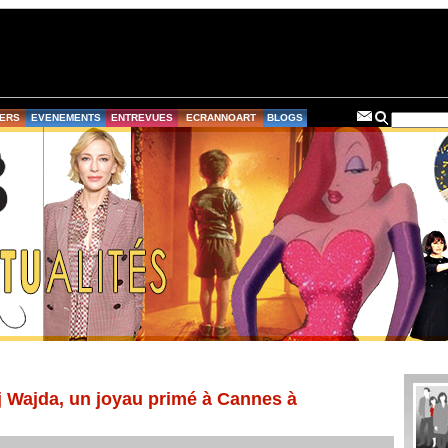
ERS
EVENEMENTS
ENTREVUES
ECRANNOART
BLOGS
j Wajda, un joyau primé à Cannes à