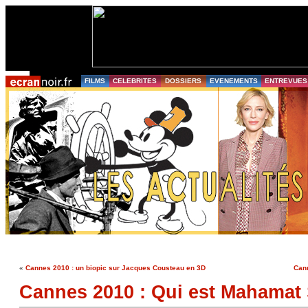
FILMS
CELEBRITES
DOSSIERS
EVENEMENTS
ENTREVUES
«
Cannes 2010 : un biopic sur Jacques Cousteau en 3D
Cann
Cannes 2010 : Qui est Mahamat