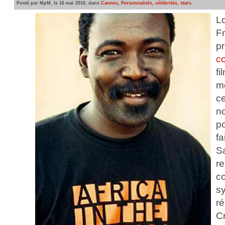
Posté par MpM, le 16 mai 2010, dans
Cannes
,
Personnalités, célébrités, stars
.
L
F
p
co
f
m
c
n
p
f
Sa
r
c
s
r
C