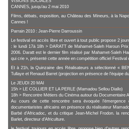
VISIONS SOCIALES
CANNES, jusqu’au 2 mai 2010
Films, débats, exposition, au Château des Mineurs, à la Napou
Cannes !
Parrain 2010 : Jean-Pierre Darroussin
Le festival en accès libre et ouvert à tout public propose 2 jo
: le lundi 17à 18h > DARATT de Mahamet-Saleh Haroun Prix 
2006. Daratt est le dernier film réalisé par Mahamet-Saleh 
qui crie », présenté cette année en compétition officiel Festiva
Et à 21h, la Quinzaine des Réalisateurs a sélectionné « BEN
Tullaye et Renaud Barret (projection en présence de l’équipe du
Le JEUDI 20 MAI
15h > LE COLLIER ET LA PERLE (Mamadou Sellou Diallo)
18h > Rencontre Métiers du Cinéma autour du Documentaire Af
Au cours de cette rencontre sera évoquée l’émergence d
documentaristes africains en présence du réalisateur Mamado
Barbé d’Africadoc, et du critique Jean-Michel Frodon. la ren
Barlet, directeur d’Africulture.
le festival, toujours en accès libre, propose bien d’autres re