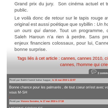
Grand prix du jury. Son cinéma actuel et 
public.
Le voilà donc de retour sur le tapis rouge av
original est aussi poétique que sybillin :
Un ho
un ours qui danse
. Tout un programme, 
Saleh Haroun n'a rien à perdre. Sans pr
enjeux financiers colossaux, pour lui, Cann
bonne surprise.
Tags liés à cet article :
cannes
,
cannes 2010
,
c
cannes
,
l'homme qui crie
2 comme
Posté par Bakhit hamid bahar haggar,
le 16 mai 2010 à 22:07
Bonne chance pour les palmarés , de tout coeur on’est avec vo
vous M-SH
Posté par
Visions Sociales
,
le 17 mai 2010 à 17:18