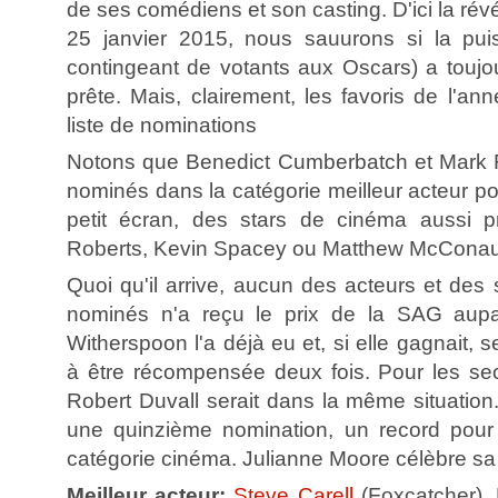
de ses comédiens et son casting. D'ici la rév
25 janvier 2015, nous sauurons si la puis
contingeant de votants aux Oscars) a toujour
prête. Mais, clairement, les favoris de l'an
liste de nominations
Notons que Benedict Cumberbatch et Mark R
nominés dans la catégorie meilleur acteur pou
petit écran, des stars de cinéma aussi pr
Roberts, Kevin Spacey ou Matthew McConaug
Quoi qu'il arrive, aucun des acteurs et des
nominés n'a reçu le prix de la SAG aupar
Witherspoon l'a déjà eu et, si elle gagnait, se
à être récompensée deux fois. Pour les se
Robert Duvall serait dans la même situation.
une quinzième nomination, un record pou
catégorie cinéma. Julianne Moore célèbre sa
Meilleur acteur:
Steve Carell
(Foxcatcher),