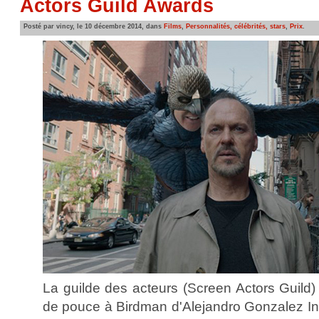
Actors Guild Awards
Posté par vincy, le 10 décembre 2014, dans
Films
,
Personnalités, célébrités, stars
,
Prix
.
La guilde des acteurs (Screen Actors Guild
de pouce à Birdman d'Alejandro Gonzalez Ina