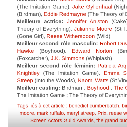
(The Imitation Game),
Jake Gyllenhaal
(Nigh
(Birdman),
Eddie Redmayne
(The Theory of 
Meilleure actrice:
Jennifer Aniston
(Cake
Theory of Everything),
Julianne Moore
(Still
(Gone Girl),
Reese Witherspoon
(Wild)
Meilleur second rôle masculin:
Robert Duv
Hawke
(Boyhood),
Edward Norton
(Bir
(Foxcatcher),
J.K. Simmons
(Whiplash)
Meilleur second rôle féminin:
Patricia Arq
Knightley
(The Imitation Game),
Emma S
Streep
(Into the Woods),
Naomi Watts
(St Vin
Meilleur casting:
Birdman ;
Boyhood
;
The 
The Imitation Game ; The Theory of Everythi
Tags liés à cet article :
benedict cumberbatch
,
b
moore
,
mark ruffalo
,
meryl streep
,
Prix
,
reese w
Screen Actors Guild Awards
,
the grand bud