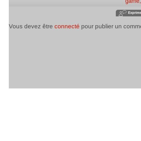
game
Exprim
Vous devez être
connecté
pour publier un comme