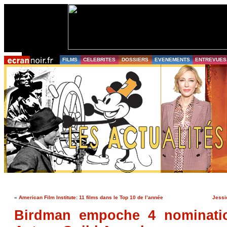
FILMS
CELEBRITES
DOSSIERS
EVENEMENTS
ENTREVUES
«
American Film Institute: 11 films dans le Top 10 de l’année
Jessi
Birdman empoche 4 nominati