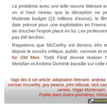
Le problème avec une telle oeuvre littéraire es
un si haut niveau que la déception ne pe
Modeste budget (15 millions d'euros), le fil
date prévue pour une exploitation en France.
de doucher l'espoir placé en lui. Les professi
pas été tendres.
Rappelons que McCarthy est devenu très t
depuis le succès critique, public, cannois et 
for Old Men
. Todd Field devrait réaliser 
Meridian
et Andrew Dominik travaille sur celle
Tags liés à cet article:
adaptation litteraire
,
andrew 
cormac mccarthy
,
guy pearce
,
john hillcoat
,
nick ca
venise
,
Viggo Mortensen
.
Publié dans
Avant-premières
,
Films
Aucun com