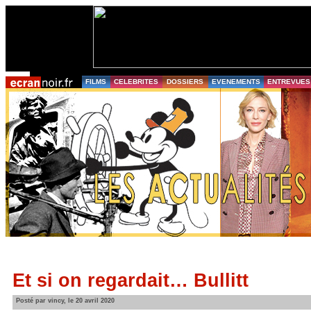
FILMS
CELEBRITES
DOSSIERS
EVENEMENTS
ENTREVUES
Et si on regardait… Bullitt
Posté par vincy, le 20 avril 2020