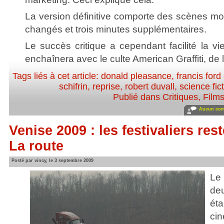
La version définitive comporte des scènes mo
changés et trois minutes supplémentaires.
Le succès critique a cependant facilité la v
enchaînera avec le culte American Graffiti, de l
Tags liés à cet article:
donald pleasance
,
francis ford
schifrin
,
reprise
,
robert duvall
,
science fic
Publié dans
Critiques
,
Film
Aucun com
Venise 2009 : les festivaliers res
La route
Posté par vincy, le 3 septembre 2009
Le
de
ét
ci