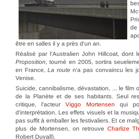
be
Mc
Pri
de
apo
être en salles il y a près d'un an.
Réalisé par l'Australien John Hillcoat, dont 
Proposition
, tourné en 2005, sortira seueleme
en France,
La route
n'a pas convaincu les jo
Venise.
Suicide, cannibalisme, dévastation, ... le film o
de la Planète et de ses habitants. Seul re
critique, l'acteur
Viggo Mortensen
qui pou
d'interprétation. Les effets visuels et la mus
pas suffit à emballer les festivaliers. Et ce ma
plus de Mortensen, on retrouve
Charlize T
Robert Duvall).