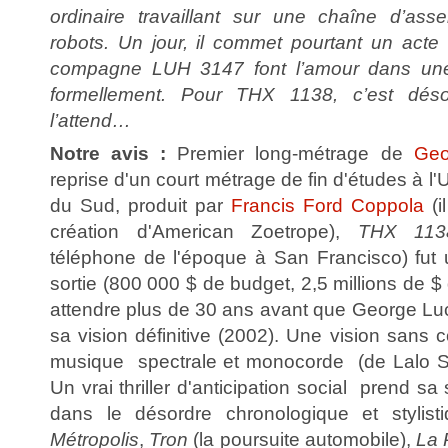
ordinaire travaillant sur une chaîne d’ass
robots. Un jour, il commet pourtant un acte i
compagne LUH 3147 font l’amour dans une so
formellement. Pour THX 1138, c’est déso
l’attend…
Notre avis :
Premier long-métrage de
Geo
reprise d'un court métrage de fin d'études à l'U
du Sud, produit par
Francis Ford Coppola
(i
création d'American Zoetrope),
THX 113
téléphone de l'époque à San Francisco) fut 
sortie (800 000 $ de budget, 2,5 millions de $ de
attendre plus de 30 ans avant que George Lu
sa vision définitive (2002). Une vision sans
musique spectrale et monocorde (de Lalo Schif
Un vrai thriller d'anticipation social prend sa
dans le désordre chronologique et stylis
Métropolis
,
Tron
(la poursuite automobile),
La 