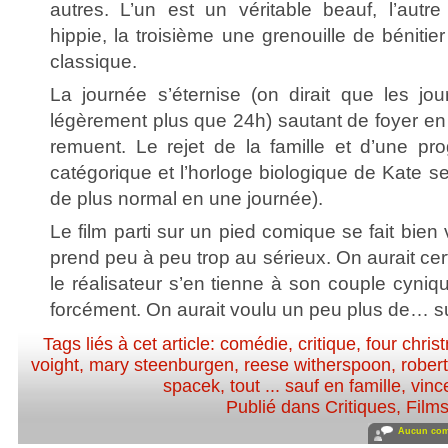
autres. L’un est un véritable beauf, l’autr
hippie, la troisième une grenouille de bénitier
classique.
La journée s’éternise (on dirait que les jou
légèrement plus que 24h) sautant de foyer en f
remuent. Le rejet de la famille et d’une pro
catégorique et l’horloge biologique de Kate 
de plus normal en une journée).
Le film parti sur un pied comique se fait bien 
prend peu à peu trop au sérieux. On aurait ce
le réalisateur s’en tienne à son couple cyniq
forcément. On aurait voulu un peu plus de… su
Tags liés à cet article:
comédie
,
critique
,
four chri
voight
,
mary steenburgen
,
reese witherspoon
,
robert
spacek
,
tout ... sauf en famille
,
vinc
Publié dans
Critiques
,
Film
Aucun com