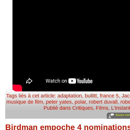
Tags liés à cet article:
adaptation
,
bullitt
,
france 5
,
Jac
musique de film
,
peter yates
,
polar
,
robert duvall
,
rob
Publié dans
Critiques
,
Films
,
L'instan
Aucun com
Birdman empoche 4 nominations