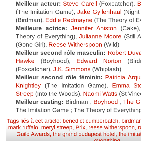
Meilleur acteur:
Steve Carell
(Foxcatcher),
B
(The Imitation Game),
Jake Gyllenhaal
(Night 
(Birdman),
Eddie Redmayne
(The Theory of Ev
Meilleure actrice:
Jennifer Aniston
(Cake)
Theory of Everything),
Julianne Moore
(Still 
(Gone Girl),
Reese Witherspoon
(Wild)
Meilleur second rôle masculin:
Robert Duva
Hawke
(Boyhood),
Edward Norton
(Bir
(Foxcatcher),
J.K. Simmons
(Whiplash)
Meilleur second rôle féminin:
Patricia Arqu
Knightley
(The Imitation Game),
Emma St
Streep
(Into the Woods),
Naomi Watts
(St Vinc
Meilleur casting:
Birdman ;
Boyhood
;
The G
The Imitation Game ; The Theory of Everythin
Tags liés à cet article:
benedict cumberbatch
,
birdma
mark ruffalo
,
meryl streep
,
Prix
,
reese witherspoon
,
r
Guild Awards
,
the grand budapest hotel
,
the imit
everything
.