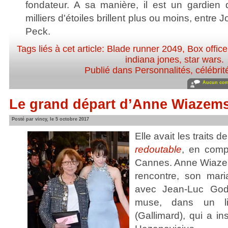
fondateur. A sa manière, il est un gardien
milliers d'étoiles brillent plus ou moins, entr
Peck.
Tags liés à cet article:
Blade runner 2049
,
Box office
indiana jones
,
star wars
.
Publié dans
Personnalités, célébrit
Aucun com
Le grand départ d’Anne Wiazems
Posté par vincy, le 5 octobre 2017
Elle avait les traits 
redoutable
, en comp
Cannes. Anne Wiazem
rencontre, son mari
avec Jean-Luc Goda
muse, dans un l
(Gallimard), qui a in