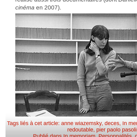
cinéma
en 2007).
Tags liés à cet article:
anne wiazemsky
,
deces
,
In m
redoutable
,
pier paolo pasoli
Publié dans
In memoriam
,
Personnalités, c