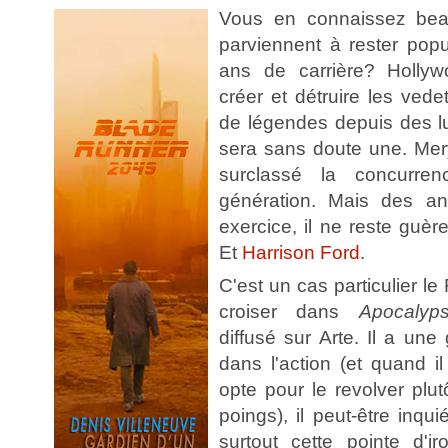
Vous en connaissez bea
parviennent à rester pop
ans de carrière? Hollyw
créer et détruire les vede
de légendes depuis des l
sera sans doute une. Mer
surclassé la concurre
génération. Mais des a
exercice, il ne reste guè
Et
Harrison Ford
.
C'est un cas particulier l
croiser dans
Apocaly
diffusé sur Arte. Il a une 
dans l'action (et quand il
opte pour le revolver plut
poings), il peut-être inqui
surtout cette pointe d'ir