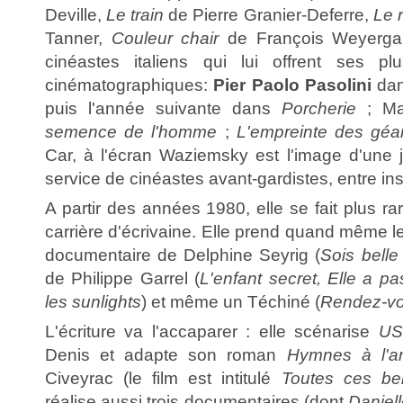
Deville,
Le train
de Pierre Granier-Deferre,
Le 
Tanner,
Couleur chair
de François Weyerga
cinéastes italiens qui lui offrent ses plu
cinématographiques:
Pier Paolo Pasolini
da
puis l'année suivante dans
Porcherie
; Ma
semence de l'homme
;
L'empreinte des géa
Car, à l'écran Waziemsky est l'image d'une j
service de cinéastes avant-gardistes, entre in
A partir des années 1980, elle se fait plus ra
carrière d'écrivaine. Elle prend quand même l
documentaire de Delphine Seyrig (
Sois belle 
de Philippe Garrel (
L'enfant secret, Elle a p
les sunlights
) et même un Téchiné (
Rendez-v
L'écriture va l'accaparer : elle scénarise
US
Denis et adapte son roman
Hymnes à l'
Civeyrac (le film est intitulé
Toutes ces be
réalise aussi trois documentaires (dont
Daniell