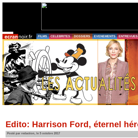
FILMS
CELEBRITES
DOSSIERS
EVENEMENTS
ENTREVUES
Edito: Harrison Ford, éternel hé
Posté par redaction, le 5 octobre 2017