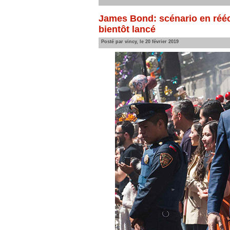
James Bond: scénario en réécr
bientôt lancé
Posté par vincy, le 20 février 2019