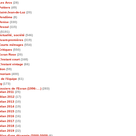
Les Arcs
(28)
Poitiers
(49)
Saint-Jean-de-Luz
(20)
Vendôme
(8)
Venise
(330)
Vesoul
(115)
(5191)
Actualité, société
(546)
Avant-premières
(319)
Courts métrages
(554)
Critiques
(550)
Ecran Rose
(20)
L'instant court
(168)
L'instant vintage
(66)
tion
(59)
emoriam
(400)
 de l'équipe
(61)
og
(173)
ossiers de l'Ecran (1996-….)
(283)
bilan 2011
(25)
Bilan 2012
(17)
bilan 2013
(10)
bilan 2014
(19)
bilan 2015
(15)
bilan 2016
(16)
bilan 2017
(15)
bilan 2018
(14)
bilan 2019
(22)
Bilan d'une décennie (2000-2009)
(6)