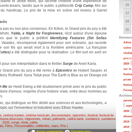
ine et Jesse Moss, qui raconte l'histoire d'une expérience de
10
cents texans, tandis que le public a plébiscité
Crip Camp
, film sur
ur du handicap. Le prix de la mise en scène est revenu à Garret
17
24
arès
y a pas eu non plus consensus. En fiction, le Grand prix du jury a été
31
akhshi,
Yalda, a Night for Forgiveness
, récit autour d'une épouse
Derniers
ors que le public a préféré
Identifying Features (Sin Señas
 Valadez, récompensé également pour son scénario, qui raconte
Adieu 
 son fils qui serait mort à la frontière américaine. La française
scène
uties)
a été distinguée pour la réalisation. Le film sort en avril en
révéla
prix 
pour son interprétation dans le thriller
Surge
de Aneil Karia.
2020
sur la
e Grand prix du jury a été remis à
Epicentro
de Hubert Sauper, et
festiv
erry Rothwell. Iryna Tsilyk pour The Earth is Blue as an Orange est
pirate
festiv
th Me
de Heidi Ewing a été doublement primé avec le prix du public
Fernan
 histoire d'amour, inspirée d'une histoire vraie, entre deux hommes au
Archive
s.
janvie
loan, qui distingue un film dédié aux sciences et aux technologies, a
|
sept
pic sur l'innventeur et industriel avec Ethan Hawke.
2020
s
,
cinéma iranien
,
cinéma mexicain
,
documentaire
,
epicentro
,
festival
,
festival de
décem
mouna doucoure
,
mignonnes
,
minari
,
palmarès
,
radha bank
,
sundance
,
sundance
2019
2020
,
surge
,
tesla
,
yalda
.
als
,
Films
,
Personnalités, célébrités, stars
,
Prix
|
2019
Aucun commentaire
Exprimez-vous