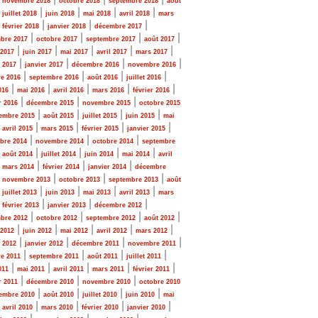
novembre 2018
octobre 2018
septembre 2018
août
|
|
|
|
|
juillet 2018
juin 2018
mai 2018
avril 2018
mars
|
|
|
|
février 2018
janvier 2018
décembre 2017
|
|
|
|
bre 2017
octobre 2017
septembre 2017
août 2017
|
|
|
|
|
 2017
juin 2017
mai 2017
avril 2017
mars 2017
|
|
|
|
r 2017
janvier 2017
décembre 2016
novembre 2016
|
|
|
|
e 2016
septembre 2016
août 2016
juillet 2016
|
|
|
|
|
016
mai 2016
avril 2016
mars 2016
février 2016
|
|
|
r 2016
décembre 2015
novembre 2015
octobre 2015
|
|
|
|
embre 2015
août 2015
juillet 2015
juin 2015
mai
|
|
|
|
|
avril 2015
mars 2015
février 2015
janvier 2015
|
|
|
bre 2014
novembre 2014
octobre 2014
septembre
|
|
|
|
|
août 2014
juillet 2014
juin 2014
mai 2014
avril
|
|
|
|
mars 2014
février 2014
janvier 2014
décembre
|
|
|
|
novembre 2013
octobre 2013
septembre 2013
août
|
|
|
|
|
juillet 2013
juin 2013
mai 2013
avril 2013
mars
|
|
|
|
février 2013
janvier 2013
décembre 2012
|
|
|
|
bre 2012
octobre 2012
septembre 2012
août 2012
|
|
|
|
|
 2012
juin 2012
mai 2012
avril 2012
mars 2012
|
|
|
|
r 2012
janvier 2012
décembre 2011
novembre 2011
|
|
|
|
e 2011
septembre 2011
août 2011
juillet 2011
|
|
|
|
|
011
mai 2011
avril 2011
mars 2011
février 2011
|
|
|
r 2011
décembre 2010
novembre 2010
octobre 2010
|
|
|
|
embre 2010
août 2010
juillet 2010
juin 2010
mai
|
|
|
|
|
avril 2010
mars 2010
février 2010
janvier 2010