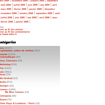
|
|
|
bre 2009
novembre 2009
octobre 2009
septembre
|
|
|
|
|
août 2009
juillet 2009
juin 2009
mai 2009
avril
|
|
|
|
mars 2009
février 2009
janvier 2009
décembre
|
|
|
|
novembre 2008
octobre 2008
septembre 2008
août
|
|
|
|
|
juillet 2008
juin 2008
mai 2008
avril 2008
mars
|
|
|
février 2008
janvier 2008
rss
ner au fil des articles
ner au fil des commentaires
ess
(1667)
exploitation, salles de cinéma
(466)
ements
(2235)
Cinémathèque
(85)
Jeux, Concours
(68)
Marketing
(234)
Prix
(1411)
vals
(3921)
Arras
(70)
Béo festival
(12)
Berlin
(371)
Bourges
(23)
Cannes
(1699)
We Miss Cannes
(13)
Cinespana
(36)
Dinard
(76)
Films Gays & Lesbiens – Paris
(16)