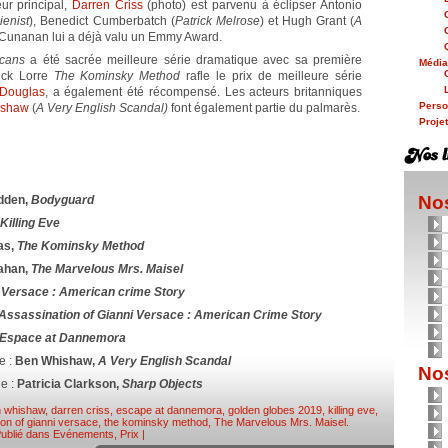
ur principal,
Darren Criss
(photo) est parvenu à éclipser Antonio
ienist
), Benedict Cumberbatch (
Patrick Melrose
) et Hugh Grant (
A
w Cunanan lui a déjà valu un Emmy Award.
cans
a été sacrée meilleure série dramatique avec sa première
Médi
uck Lorre
The Kominsky Method
rafle le prix de meilleure série
 Douglas
, a également été récompensé. Les acteurs britanniques
Person
ishaw
(
A Very English Scandal)
font également partie du palmarès.
Proje
Nos
dden,
Bodyguard
Killing Eve
as,
The Kominsky Method
ahan,
The Marvelous Mrs. Maisel
i Versace : American crime Story
Assassination of Gianni Versace : American Crime Story
Espace at Dannemora
e :
Ben Whishaw,
A Very English Scandal
Nos
ie :
Patricia Clarkson,
Sharp Objects
 whishaw
,
darren criss
,
escape at dannemora
,
golden globes 2019
,
killing eve
,
on of gianni versace
,
the kominsky method
,
The Marvelous Mrs. Maisel
.
ublié dans
Evénements
,
Prix
|