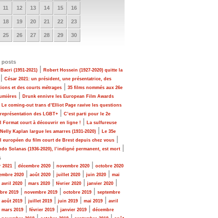
11
12
13
14
15
16
18
19
20
21
22
23
25
26
27
28
29
30
 posts
|
Bacri (1951-2021)
Robert Hossein (1927-2020) quitte la
|
César 2021: un président, une présentatrice, des
|
tions et des courts métrages
35 films nommés aux 26e
|
Lumières
Drunk ennivre les European Film Awards
|
Le coming-out trans d’Elliot Page ravive les questions
|
 représentation des LGBT+
C’est parti pour le 2e
|
al Format court à découvrir en ligne !
La sulfureuse
|
 Nelly Kaplan largue les amarres (1931-2020)
Le 35e
|
al européen du film court de Brest depuis chez vous
|
do Solanas (1936-2020), l’indigné permanent, est mort
s
|
|
|
r 2021
décembre 2020
novembre 2020
octobre 2020
|
|
|
|
embre 2020
août 2020
juillet 2020
juin 2020
mai
|
|
|
|
|
avril 2020
mars 2020
février 2020
janvier 2020
|
|
|
bre 2019
novembre 2019
octobre 2019
septembre
|
|
|
|
|
août 2019
juillet 2019
juin 2019
mai 2019
avril
|
|
|
|
mars 2019
février 2019
janvier 2019
décembre
|
|
|
|