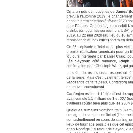
On a un peu de nouvelles de
James B
prévu à l'automne 2019, le changement de
dans un premier temps à février 2020 pour
pour Pâques. Ce décalage a conduit
Un
distribution pour les sorties hors USA)
2019, au 22 mai 2020 (au lieu du 10 avri
renaissance au box office) sortira en deh
Ce 25e épisode officiel de la plus vieil
premier réalisateur américain pour un 
toujours interprété par
Daniel Craig
, po
Léa Seydoux
côté romance,
Ralph 
confirmation pour Christoph Waltz, qui pou
Le scénario reste sous la responsabilité
de la série. Mais c'est justement le sc
vengeance dans la peau, Contagion
) au
ne trouvait convaincant.
Car l'enjeu est lourd. L'objectif est de 
avait cumulé 1,1 milliard de $ et
007 Spe
d'ailleurs coûter bien plus que les 250M$
Quelques rumeurs
vont bon train. Remi 
son agenda semble conflictuel (il tourne 
sont actuellement en cours de casting, u
lieux de tournage possibles que cet épis
et en Norvège. Le retour de Seydoux, e