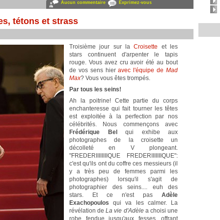
Aucun commentaire
Exprimez-vous
es, tétons et strass
Troisième jour sur la
Croisette
et les
stars continuent d'arpenter le tapis
rouge. Vous avez cru avoir été au bout
de vos sens hier
avec l'équipe de
Mad
Max
? Vous vous êtes trompés.
Par tous les seins!
Ah la poitrine! Cette partie du corps
enchanteresse qui fait tourner les têtes
est exploitée à la perfection par nos
célébrités. Nous commençons avec
Frédérique Bel
qui exhibe aux
photographes de la croisette un
décolleté en V plongeant.
"FREDERIIIIIIIIQUE FREDERIIIIIIIQUE":
c'est qu'ils ont du coffre ces messieurs (il
y a très peu de femmes parmi les
photographes) lorsqu'il s'agit de
photographier des seins.... euh des
stars. Et ce n'est pas
Adèle
Exachopoulos
qui va les calmer. La
révélation de
La vie d'Adèle
a choisi une
robe fendue jusqu'aux fesses, offrant