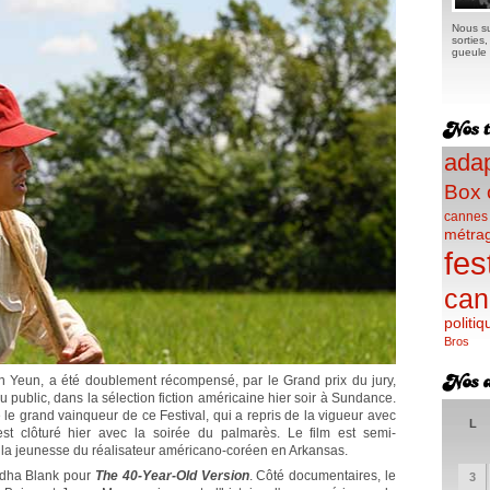
Nous su
sorties
gueule e
adap
Box 
cannes
métra
fes
can
politiq
Bros
 Yeun, a été doublement récompensé, par le Grand prix du jury,
u public, dans la sélection fiction américaine hier soir à Sundance.
 le grand vainqueur de ce Festival, qui a repris de la vigueur avec
L
st clôturé hier avec la soirée du palmarès. Le film est semi-
de la jeunesse du réalisateur américano-coréen en Arkansas.
Radha Blank pour
The 40-Year-Old Version
. Côté documentaires, le
3