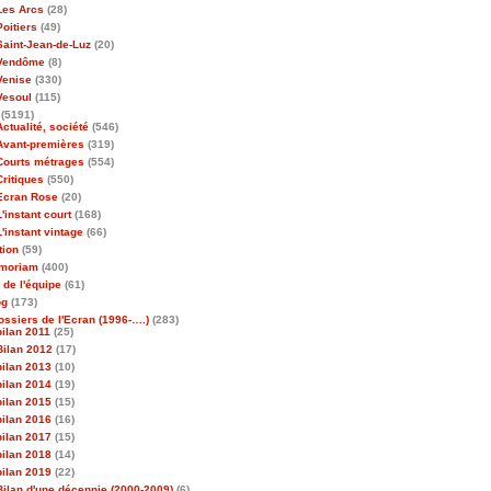
Les Arcs
(28)
Poitiers
(49)
Saint-Jean-de-Luz
(20)
Vendôme
(8)
Venise
(330)
Vesoul
(115)
(5191)
Actualité, société
(546)
Avant-premières
(319)
Courts métrages
(554)
Critiques
(550)
Ecran Rose
(20)
L'instant court
(168)
L'instant vintage
(66)
tion
(59)
emoriam
(400)
 de l'équipe
(61)
og
(173)
ossiers de l'Ecran (1996-….)
(283)
bilan 2011
(25)
Bilan 2012
(17)
bilan 2013
(10)
bilan 2014
(19)
bilan 2015
(15)
bilan 2016
(16)
bilan 2017
(15)
bilan 2018
(14)
bilan 2019
(22)
Bilan d'une décennie (2000-2009)
(6)