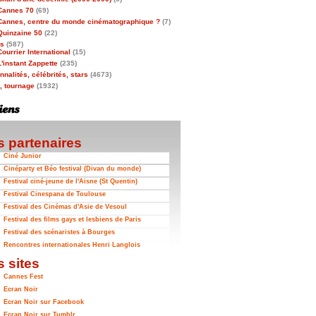
Cannes 70
(69)
Cannes, centre du monde cinématographique ?
(7)
Quinzaine 50
(22)
as
(587)
Courrier International
(15)
L'instant Zappette
(235)
nalités, célébrités, stars
(4673)
t, tournage
(1932)
 partenaires
Ciné Junior
Cinéparty et Béo festival (Divan du monde)
Festival ciné-jeune de l'Aisne (St Quentin)
Festival Cinespana de Toulouse
Festival des Cinémas d'Asie de Vesoul
Festival des films gays et lesbiens de Paris
Festival des scénaristes à Bourges
Rencontres internationales Henri Langlois
 sites
Cannes Fest
Ecran Noir
Ecran Noir sur Facebook
Ecran Noir sur Tumblr