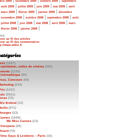
|
|
|
bre 2009
novembre 2009
octobre 2009
septembre
|
|
|
|
|
août 2009
juillet 2009
juin 2009
mai 2009
avril
|
|
|
|
mars 2009
février 2009
janvier 2009
décembre
|
|
|
|
novembre 2008
octobre 2008
septembre 2008
août
|
|
|
|
|
juillet 2008
juin 2008
mai 2008
avril 2008
mars
|
|
|
février 2008
janvier 2008
rss
ner au fil des articles
ner au fil des commentaires
ess
(1667)
exploitation, salles de cinéma
(466)
ements
(2235)
Cinémathèque
(85)
Jeux, Concours
(68)
Marketing
(234)
Prix
(1411)
vals
(3921)
Arras
(70)
Béo festival
(12)
Berlin
(371)
Bourges
(23)
Cannes
(1699)
We Miss Cannes
(13)
Cinespana
(36)
Dinard
(76)
Films Gays & Lesbiens – Paris
(16)