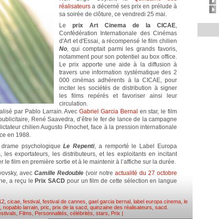
réalisateurs
a décerné ses prix en prélude à
sa soirée de clôture, ce vendredi 25 mai.
Le
prix Art Cinema de la CICAE
,
Confédération Internationale des Cinémas
d'Art et d'Essai, a récompensé le film chilien
No
, qui comptait parmi les grands favoris,
notamment pour son potentiel au box office.
Le prix apporte une aide à la diffusion à
travers une information systématique des 2
000 cinémas adhérents à la CICAE, pour
inciter les sociétés de distribution à signer
les films repérés et favoriser ainsi leur
circulation.
réalisé par Pablo Larrain. Avec
Gabriel Garcia Bernal
en star, le film
t publicitaire, René Saavedra, d’être le fer de lance de la campagne
ictateur chilien Augusto Pinochet, face à la pression internationale
ce en 1988.
n drame psychologique
Le Repenti
, a remporté le Label Europa
es exportateurs, les distributeurs, et les exploitants en incitant
e film en première sortie et à le maintenir à l’affiche sur la durée.
Lvovsky, avec
Camille Redouble
(voir notre
actualité du 27 octobre
ine, a reçu le
Prix SACD
pour un film de cette sélection en langue
12
,
cicae
,
festival
,
festival de cannes
,
gael garcia bernal
,
label europa cinema
,
le
,
nopablo larrain
,
pric
,
prix de la sacd
,
quinzaine des réalisateurs
,
sacd
.
stivals
,
Films
,
Personnalités, célébrités, stars
,
Prix
|