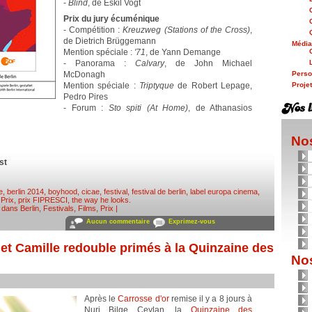
-
Blind
, de Eskil Vogt
Prix du jury écuménique
- Compétition :
Kreuzweg (Stations of the Cross)
,
de Dietrich Brüggemann
Médi
Mention spéciale :
'71
, de Yann Demange
- Panorama :
Calvary
, de John Michael
McDonagh
Person
Mention spéciale :
Triptyque
de Robert Lepage,
Proje
Pedro Pires
- Forum :
Sto spiti (At Home)
, de Athanasios
Nos
st
e
,
berlin 2014
,
boyhood
,
cicae
,
festival
,
festival de berlin
,
label europa cinema
,
,
Prix
,
prix FIPRESCI
,
the way he looks
.
é dans
Berlin
,
Festivals
,
Films
,
Prix
|
Aucun commentaire
Exprimez-vous
et Camille redouble primés à la Quinzaine des
Nos
Après le
Carrosse d'or
remise il y a 8 jours à
Nuri Bilge Ceylan, la
Quinzaine des