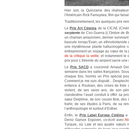
Hier soir, la Quinzaine des réalisate
l'Américain Rick Famuyiwa, film qui faisa
Traditionnellement, les quelques prix remi
Le
Prix Art Cinema
de la CICAE (Cinéma
serpiente
de Ciro Guerra (
L'Ombre de B
un chaman amazonien, dernier survivant de
bascule lorsqu’Evan, un ethnobotaniste 
une mystérieuse plante hallucinogène ca
entreprennent un voyage au cœur de la j
de la critique la veille
, et notamment le 
prix pour
L'étreinte du serpent
sacre une 
Le
Prix SACD
a couronné Arnaud Des
semaine dans les salles françaises. Souv
chaque fois, hormis un Prix spécial p
Comment je me suis disputé... Desplechi
enfance à Roubaix, des crises de folie d
violent, de ses seize ans, de son p
clandestine l’avait conduit à offrir sa 
sœur Delphine, de son cousin Bob, des so
trahir, de ses études à Paris, de sa r
l’anthropologie et surtout d’Esther.
Enfin, le
Prix Label Europa Cinéma
a 
Deniz Gamze Ergüven, co-écrit avec
Al
Turquie, où Lale et ses quatre sœurs 