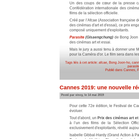
Un des coups de cœur de la presse can
Confédération internationale des ciném
films de la sélection officielle.
Créé par l’Afcae (Association française d
des cinémas d'art et d'essai), ce prix enga
composé uniquement d'exploitants.
Parasite
(Gisaengchung)
de Bong Joon Ho
des cinémas art et essai.
Mais le jury a aussi tenu à donner une M
pour la Caméra d'or. Le film sera dans le
Tags liés à cet article:
afcae
,
Bong Joon-ho
,
cann
parasit
Publié dans
Cannes
,
F
Cannes 2019: une nouvelle ré
Posté par vincy, le 14 mai 2019
Pour cette 72e édition, le Festival de Ca
évoluer.
Tout d'abord, un
Prix des cinémas art et
à l’un des films de la Sélection Offic
exclusivement d'exploitants, révélé aujour
Isabelle Gibbal-Hardy (Grand Action à Pa