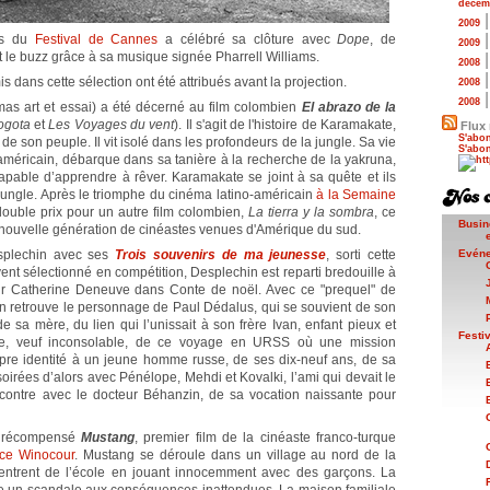
décem
2009
urs du
Festival de Cannes
a célébré sa clôture avec
Dope
, de
2009
it le buzz grâce à sa musique signée Pharrell Williams.
2008
s dans cette sélection ont été attribués avant la projection.
2008
2008
s art et essai) a été décerné au film colombien
El abrazo de la
ogota
et
Les Voyages du vent
). Il s'agit de l'histoire de Karamakate,
Flux 
S'abon
 son peuple. Il vit isolé dans les profondeurs de la jungle. Sa vie
S'abon
américain, débarque dans sa tanière à la recherche de la yakruna,
pable d’apprendre à rêver. Karamakate se joint à sa quête et ils
ungle. Après le triomphe du cinéma latino-américain
à la Semaine
double prix pour un autre film colombien,
La tierra y la sombra
, ce
Busin
nouvelle génération de cinéastes venues d'Amérique du sud.
plechin avec ses
Trois souvenirs de ma jeunesse
, sorti cette
Evén
ent sélectionné en compétition, Desplechin est reparti bredouille à
our Catherine Deneuve dans Conte de noël. Avec ce "prequel" de
n retrouve le personnage de Paul Dédalus, qui se souvient de son
e sa mère, du lien qui l’unissait à son frère Ivan, enfant pieux et
Festi
ère, veuf inconsolable, de ce voyage en URSS où une mission
propre identité à un jeune homme russe, de ses dix-neuf ans, de sa
irées d’alors avec Pénélope, Mehdi et Kovalki, l’ami qui devait le
encontre avec le docteur Béhanzin, de sa vocation naissante pour
récompensé
Mustang
, premier film de la cinéaste franco-turque
ice Winocour
. Mustang se déroule dans un village au nord de la
rentrent de l’école en jouant innocemment avec des garçons. La