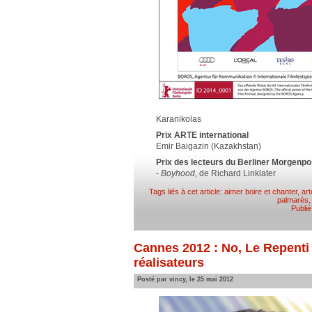
Karanikolas
Prix ARTE international
Emir Baigazin (Kazakhstan)
Prix des lecteurs du Berliner Morgenpo
-
Boyhood
, de Richard Linklater
Tags liés à cet article:
aimer boire et chanter
,
art
palmarès
Publi
Cannes 2012 : No, Le Repenti 
réalisateurs
Posté par vincy, le 25 mai 2012