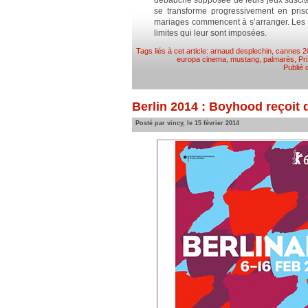
débauche supposée de leurs jeux suscit
se transforme progressivement en pris
mariages commencent à s’arranger. Les 
limites qui leur sont imposées.
Tags liés à cet article:
arnaud desplechin
,
cannes 2
europa cinema
,
mustang
,
palmarès
,
Pr
Publié
Berlin 2014 : Boyhood reçoit d
Posté par vincy, le 15 février 2014