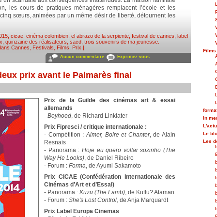
e un scandale aux conséquences inattendues. La maison familiale
on, les cours de pratiques ménagères remplacent l’école et les
cinq sœurs, animées par un même désir de liberté, détournent les
015
,
cicae
,
cinéma colombien
,
el abrazo de la serpiente
,
festival de cannes
,
label
ix
,
quinzaine des réalisateurs
,
sacd
,
trois souvenirs de ma jeunesse
.
 dans
Cannes
,
Festivals
,
Films
,
Prix
|
Films
Aucun commentaire
Exprimez-vous
eux prix avant le Palmarès final
Prix de la Guilde des cinémas art & essai
allemands
forma
-
Boyhood
, de Richard Linklater
In m
L'actu
Prix Fipresci / critique internationale :
Le bl
- Compétition :
Aimer, Boire et Chanter
, de Alain
Les d
Resnais
- Panorama :
Hoje eu quero voltar sozinho (The
Way He Looks)
, de Daniel Ribeiro
- Forum :
Forma
, de Ayumi Sakamoto
Prix CICAE (Confédération Internationale des
Cinémas d’Art et d’Essai)
- Panorama :
Kuzu (The Lamb)
, de Kutlu? Ataman
- Forum :
She's Lost Control,
de Anja Marquardt
Prix Label Europa Cinemas