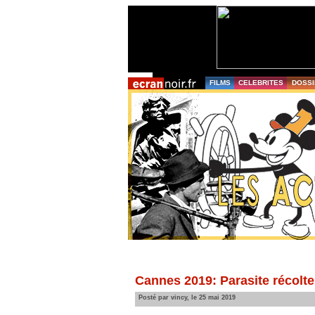
FILMS
CELEBRITES
DOSSI
Cannes 2019: Parasite récolte 
Posté par vincy, le 25 mai 2019