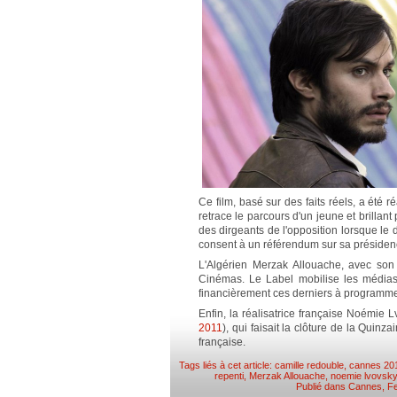
Ce film, basé sur des faits réels, a été 
retrace le parcours d'un jeune et brillan
des dirgeants de l'opposition lorsque le d
consent à un référendum sur sa présiden
L'Algérien Merzak Allouache, avec so
Cinémas. Le Label mobilise les médias, l
financièrement ces derniers à programmer l
Enfin, la réalisatrice française Noémie 
2011
), qui faisait la clôture de la Quinza
française.
Tags liés à cet article:
camille redouble
,
cannes 20
repenti
,
Merzak Allouache
,
noemie lvovsky
Publié dans
Cannes
,
Fe