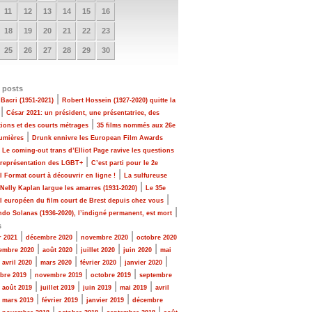
11
12
13
14
15
16
18
19
20
21
22
23
25
26
27
28
29
30
 posts
|
Bacri (1951-2021)
Robert Hossein (1927-2020) quitte la
|
César 2021: un président, une présentatrice, des
|
tions et des courts métrages
35 films nommés aux 26e
|
Lumières
Drunk ennivre les European Film Awards
|
Le coming-out trans d’Elliot Page ravive les questions
|
 représentation des LGBT+
C’est parti pour le 2e
|
al Format court à découvrir en ligne !
La sulfureuse
|
 Nelly Kaplan largue les amarres (1931-2020)
Le 35e
|
al européen du film court de Brest depuis chez vous
|
do Solanas (1936-2020), l’indigné permanent, est mort
s
|
|
|
r 2021
décembre 2020
novembre 2020
octobre 2020
|
|
|
|
embre 2020
août 2020
juillet 2020
juin 2020
mai
|
|
|
|
|
avril 2020
mars 2020
février 2020
janvier 2020
|
|
|
bre 2019
novembre 2019
octobre 2019
septembre
|
|
|
|
|
août 2019
juillet 2019
juin 2019
mai 2019
avril
|
|
|
|
mars 2019
février 2019
janvier 2019
décembre
|
|
|
|