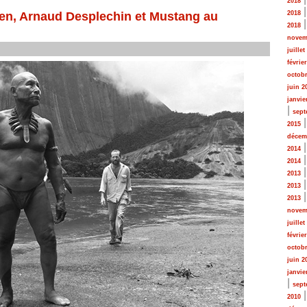
2018
en, Arnaud Desplechin et Mustang au
2018
2018
novem
juillet
févrie
octobr
juin 2
janvie
|
sept
2015
décem
2014
2014
2013
2013
2013
novem
juillet
févrie
octobr
juin 2
janvie
|
sept
2010