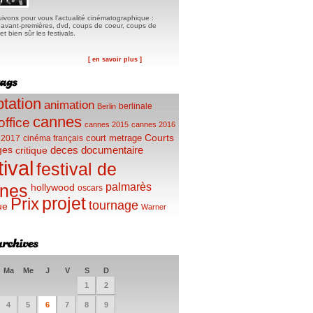
ivons pour vous l'actualité cinématographique :
, avant-premières, dvd, coups de coeur, coups de
t bien sûr les festivals.
[ en savoir plus ]
tation
animation
berlinale
Berlin
cannes
office
cannes 2015
cannes 2016
Courts
court metrage
 2017
cinéma français
ges
deces
documentaire
critique
tival
festival de
palmarès
nes
hollywood
oscars
projet
Prix
tournage
ue
Warner
Ma
Me
J
V
S
D
1
2
4
5
6
7
8
9