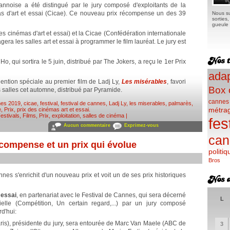
noise a été distingué par le jury composé d'exploitants de la
as d'art et essai (Cicae). Ce nouveau prix récompense un des 39
Nous su
sorties
gueule e
es cinémas d'art et essai) et la Cicae (Confédération internationale
gera les salles art et essai à programmer le film lauréat. Le jury est
, qui sortira le 5 juin, distribué par The Jokers, a reçu le 1er Prix
adap
ention spéciale au premier film de Ladj Ly,
Les misérables
, favori
Box 
s salles cet automne, distribué par Pyramide.
cannes
es 2019
,
cicae
,
festival
,
festival de cannes
,
Ladj Ly
,
les miserables
,
palmarès
,
métra
e
,
Prix
,
prix des cinémas art et essai
.
estivals
,
Films
,
Prix
,
exploitation, salles de cinéma
|
fes
Aucun commentaire
Exprimez-vous
can
compense et un prix qui évolue
politiq
Bros
nnes s'enrichit d'un nouveau prix et voit un de ses prix historiques
 essai
, en partenariat avec le Festival de Cannes, qui sera décerné
L
ielle (Compétition, Un certain regard,...) par un jury composé
d'hui:
ris), présidente du jury, sera entourée de Marc Van Maele (ABC de
3