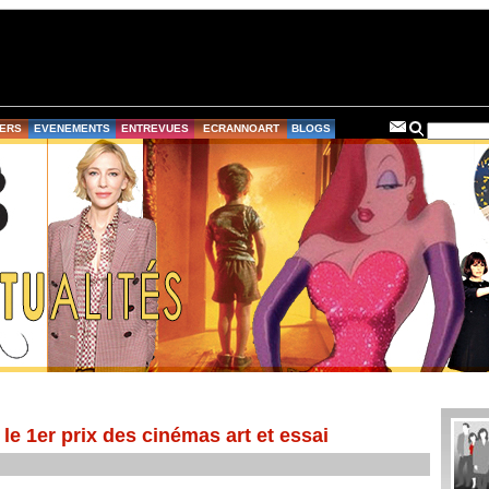
ERS
EVENEMENTS
ENTREVUES
ECRANNOART
BLOGS
le 1er prix des cinémas art et essai