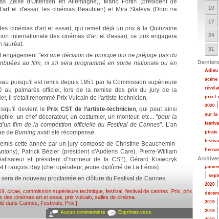
mas Zeise d'Ottensen en Allemagne), Mario Fortin (président de
10
'art et d'essai, les cinémas Beaubien) et Mira Staleva (Dom na
17
des cinémas d'art et essai), qui remet déjà un prix à la Quinzaine
24
tion internationale des cinémas d'art et d'essai), ce prix engagera
m lauréat.
31
et engagement "
est une décision de principe qui ne préjuge pas du
Derniers
buées au film, ni s'il sera programmé en sortie nationale ou en
Adieu 
scène
veau puisqu'il est remis depuis 1951 par la Commission supérieure
révéla
é au palmarès officiel, lors de la remise des prix du jury de la
er, il s'était renommé Prix Vulcain de l'artiste-technicien.
prix 
2020
squ'il devient le
Prix CST de l’artiste-technicien
, qui peut ainsi
sur la
hie, un chef décorateur, un costumier, un monteur, etc... "
pour la
festiv
d’un film de la compétition officielle du Festival de Cannes
". L'an
que de
Burning
avait été récompensé.
pirate
festiv
a remis cette année par un jury composé de Christine Beauchemin-
Fernan
ntony), Patrick Bézier (président d'Audiens Care), Pierre-William
Archive
réalisateur et président d’honneur de la CST), Gérard Krawczyk
 et François Ray (chef opérateur, jeune diplômé de La Fémis).
janvie
|
sept
l sera de nouveau proclamée en clôture du Festival de Cannes.
2020
19
,
cicae
,
commission supérieure technique
,
festival
,
festival de cannes
,
Prix
,
prix
décem
ix des cinémas art et essai
,
prix vulcain
,
salles de cinéma
.
2019
lié dans
Cannes
,
Festivals
,
Prix
|
2019
Aucun commentaire
Exprimez-vous