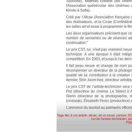
Toulouse), Matthias Elwardt (les ciné
l'Association québécoise des cinémas d
Kinoto à Sofia).
Créé par l’Afcae (Association française 
des réalisateurs, et la Cicae (Confédéra
les salles art et essai à programmer le fil
Les deux organisateurs précisent que c
nombre de semaines ou de séances attri
continuation
."
Le prix CST, lui, n'est pas vraiment nou
technique. A une époque il était intégr
compétition. En 2003, et jusqu'à l'an derni
Il fait peau neuve et change de nom pui
récompenser un directeur de la photograp
qualité de sa contribution à la création 
dernier, Shin Joom-hee, directeur artisti
Le prix CST de l’artiste-technicien ser
Flot (directrice du cinéma Le Sélect à A
Glenn (directeur de la photographie, 
(cinéaste), Élisabeth Perez (productrice)
L’annonce du lauréat au palmarès officie
Tags liés à cet article:
afcae
,
art et essai
,
cannes 20
cst de l'artiste-technicien
,
pr
Pub