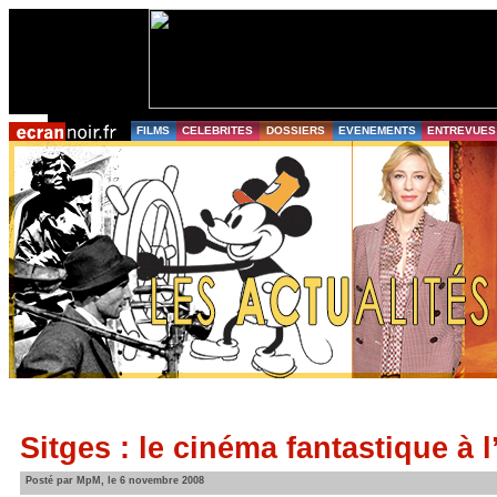
FILMS
CELEBRITES
DOSSIERS
EVENEMENTS
ENTREVUES
Sitges : le cinéma fantastique à 
Posté par MpM, le 6 novembre 2008