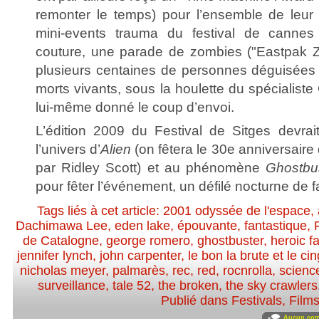
remonter le temps) pour l’ensemble de leur c
mini-events trauma du festival de cannes
couture, une parade de zombies ("Eastpak Z
plusieurs centaines de personnes déguisées
morts vivants, sous la houlette du spécialis
lui-même donné le coup d’envoi.
L’édition 2009 du Festival de Sitges devrait
l’univers d’
Alien
(on fêtera le 30e anniversaire 
par Ridley Scott) et au phénomène
Ghostbu
pour fêter l’événement, un défilé nocturne de 
Tags liés à cet article:
2001 odyssée de l'espace
,
Dachimawa Lee
,
eden lake
,
épouvante
,
fantastique
,
de Catalogne
,
george romero
,
ghostbuster
,
heroic f
jennifer lynch
,
john carpenter
,
le bon la brute et le cin
nicholas meyer
,
palmarès
,
rec
,
red
,
rocnrolla
,
science
surveillance
,
tale 52
,
the broken
,
the sky crawlers
Publié dans
Festivals
,
Film
Aucun com