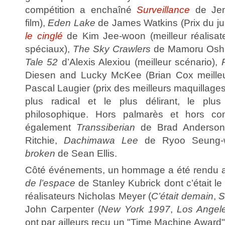
compétition a enchaîné
Surveillance
de Jenn
film),
Eden Lake
de James Watkins (Prix du ju
le cinglé
de Kim Jee-woon (meilleur réalisateu
spéciaux),
The Sky Crawlers
de Mamoru Oshii
Tale 52
d’Alexis Alexiou (meilleur scénario),
Diesen and Lucky McKee (Brian Cox meilleu
Pascal Laugier (prix des meilleurs maquillages
plus radical et le plus délirant, le plu
philosophique. Hors palmarès et hors comp
également
Transsiberian
de Brad Anderso
Ritchie,
Dachimawa Lee
de Ryoo Seung-
broken
de Sean Ellis.
Côté événements, un hommage a été rendu a
de l’espace
de Stanley Kubrick dont c’était le
réalisateurs Nicholas Meyer (
C’était demain
,
S
John Carpenter (
New York 1997
,
Los Angel
ont par ailleurs reçu un "Time Machine Award"