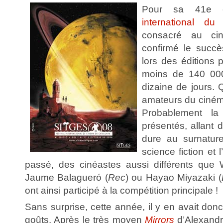
Pour sa 41e é
international du
consacré au cin
confirmé le succè
lors des éditions
moins de 140 000 
dizaine de jours. Q
amateurs du ciném
Probablement la 
présentés, allant 
dure au surnature
science fiction et 
passé, des cinéastes aussi différents que 
Jaume Balagueró (
Rec
) ou Hayao Miyazaki (
ont ainsi participé à la compétition principale !
Sans surprise, cette année, il y en avait don
goûts. Après le très moyen
Mirrors
d’Alexandr