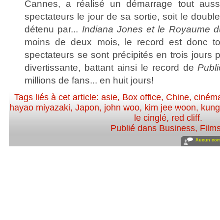
Cannes, a réalisé un démarrage tout aussi
spectateurs le jour de sa sortie, soit le doub
détenu par...
Indiana Jones et le Royaume du
moins de deux mois, le record est donc to
spectateurs se sont précipités en trois jours 
divertissante, battant ainsi le record de
Publ
millions de fans... en huit jours!
Tags liés à cet article:
asie
,
Box office
,
Chine
,
cinéma
hayao miyazaki
,
Japon
,
john woo
,
kim jee woon
,
kung
le cinglé
,
red cliff
.
Publié dans
Business
,
Film
Aucun com