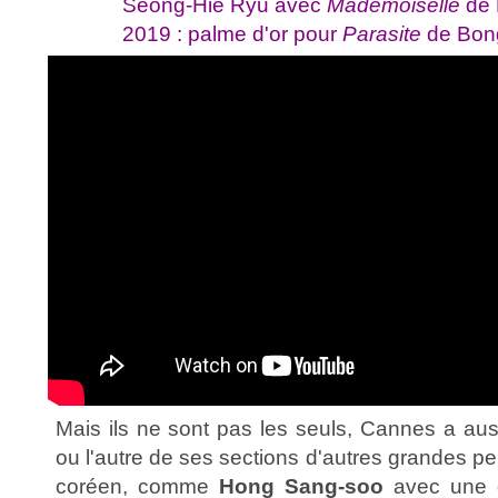
Seong-Hie Ryu avec
Mademoiselle
de 
2019 : palme d'or pour
Parasite
de Bon
Mais ils ne sont pas les seuls, Cannes a auss
ou l'autre de ses sections d'autres grandes p
coréen, comme
Hong Sang-soo
avec une g