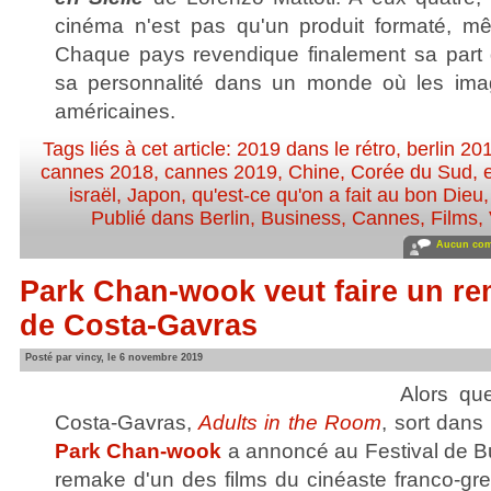
cinéma n'est pas qu'un produit formaté, mê
Chaque pays revendique finalement sa part d'
sa personnalité dans un monde où les ima
américaines.
Tags liés à cet article:
2019 dans le rétro
,
berlin 20
cannes 2018
,
cannes 2019
,
Chine
,
Corée du Sud
,
israël
,
Japon
,
qu'est-ce qu'on a fait au bon Dieu
Publié dans
Berlin
,
Business
,
Cannes
,
Films
,
Aucun com
Park Chan-wook veut faire un re
de Costa-Gavras
Posté par vincy, le 6 novembre 2019
Alors qu
Costa-Gavras,
Adults in the Room
, sort dans 
Park Chan-wook
a annoncé au Festival de Bus
remake d'un des films du cinéaste franco-gr