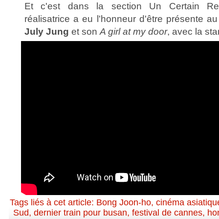
Et c'est dans la section Un Certain R
réalisatrice a eu l'honneur d'être présente a
July Jung
et son
A girl at my door
, avec la st
Tags liés à cet article:
Bong Joon-ho
,
cinéma asiatiqu
Sud
,
dernier train pour busan
,
festival de cannes
,
ho