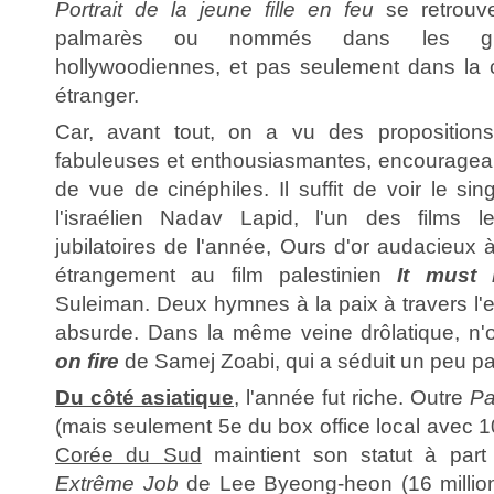
Portrait de la jeune fille en feu
se retrouve
palmarès ou nommés dans les gra
hollywoodiennes, et pas seulement dans la ca
étranger.
Car, avant tout, on a vu des proposition
fabuleuses et enthousiasmantes, encouragea
de vue de cinéphiles. Il suffit de voir le sin
l'israélien Nadav Lapid, l'un des films l
jubilatoires de l'année, Ours d'or audacieux à
étrangement au film palestinien
It must
Suleiman. Deux hymnes à la paix à travers l'e
absurde. Dans la même veine drôlatique, n'
on fire
de Samej Zoabi, qui a séduit un peu pa
Du côté asiatique
, l'année fut riche. Outre
Pa
(mais seulement 5e du box office local avec 10
Corée du Sud
maintient son statut à par
Extrême Job
de Lee Byeong-heon (16 million