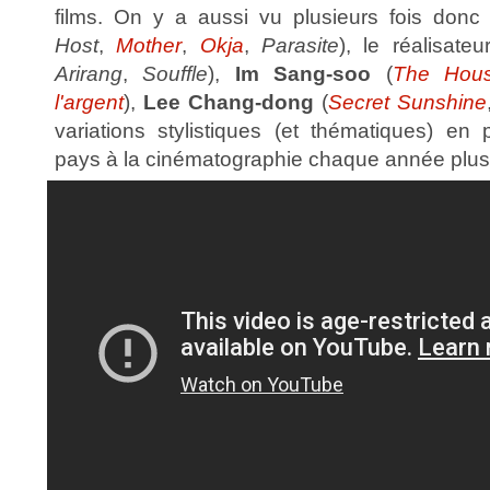
films. On y a aussi vu plusieurs fois don
Host
,
Mother
,
Okja
,
Parasite
), le réalisate
Arirang
,
Souffle
),
Im Sang-soo
(
The Hou
l'argent
),
Lee Chang-dong
(
Secret Sunshine
variations stylistiques (et thématiques) e
pays à la cinématographie chaque année plus 