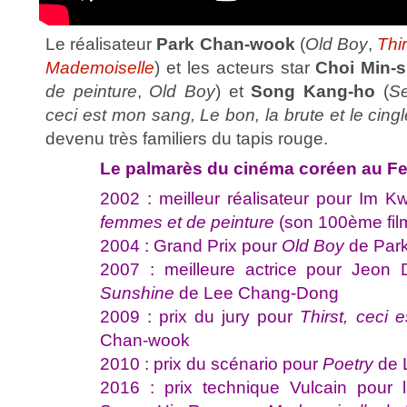
Le réalisateur
Park Chan-wook
(
Old Boy
,
Thi
Mademoiselle
) et les acteurs star
Choi Min-s
de peinture
,
Old Boy
) et
Song Kang-ho
(
Se
ceci est mon sang,
Le bon, la brute et le cing
devenu très familiers du tapis rouge.
Le palmarès du cinéma coréen au Fe
2002 : meilleur réalisateur pour Im 
femmes et de peinture
(son 100ème film
2004 : Grand Prix pour
Old Boy
de Par
2007 : meilleure actrice pour Jeo
Sunshine
de Lee Chang-Dong
2009 : prix du jury pour
Thirst, ceci
Chan-wook
2010 : prix du scénario pour
Poetry
de 
2016 : prix technique Vulcain pour la