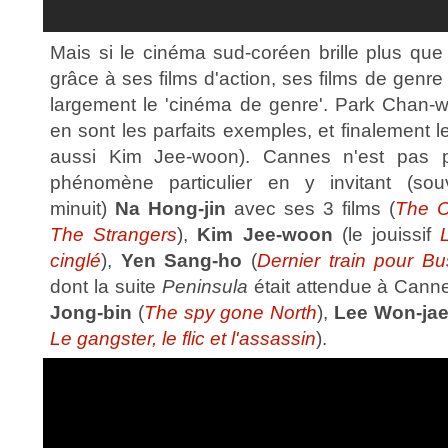
Mais si le cinéma sud-coréen brille plus que 
grâce à ses films d'action, ses films de genre
largement le 'cinéma de genre'. Park Chan-
en sont les parfaits exemples, et finalement 
aussi Kim Jee-woon). Cannes n'est pas 
phénomène particulier en y invitant (s
minuit)
Na Hong-jin
avec ses 3 films (
The C
The Strangers
),
Kim Jee-woon
(le jouissif
cinglé
),
Yen Sang-ho
(
Dernier train pour B
dont la suite
Peninsula
était attendue à Cann
Jong-bin
(
The spy gone North
),
Lee Won-ja
Le gangster, le flic et l'assassin
).