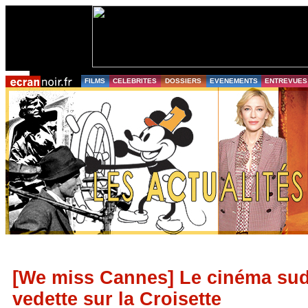
FILMS
CELEBRITES
DOSSIERS
EVENEMENTS
ENTREVUES
[We miss Cannes] Le cinéma sud
vedette sur la Croisette