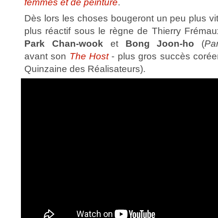
femmes et de peinture
.
Dès lors les choses bougeront un peu plus vi
plus réactif sous le règne de Thierry Frémau
Park Chan-wook
et
Bong Joon-ho
(
Par
avant son
The Host
- plus gros succès coréen
Quinzaine des Réalisateurs).