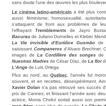
sans doute l'une des œuvres les plus bouleve
Le cinéma latino-américain
a été plus cont
aussi: féminisme, homosexualité, autoritaris
s'attaquent de front aux problèmes de le
l'effrayant
Tremblements
de Jayro Bustam
Bacurau
de Juliano Dornelles et Kleber Mend
La Vie invisible d'Eurídice Gusmão
de K
saisissant
Companeros
d'Alvaro Brechner. O
images de
La Cordillère des songes
de 
Nuestras Madres
de César Díaz, de
La flor
de
L'Ange
de Luis Ortega.
Plus au nord, au
Québec
, l'année fut moro
souvent, et en recettes, désespérément. Ains
Xavier Dolan
n'a pas retrouvé ses succès d'
prix de Cannes, et finissant l'année avec de
actrice, Monia Chokri sortait aussi son premi
mon frère
, sans plus de succès.
La Chute d