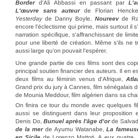
Border
d'Ali Abbassi en passant par
L'
L'œuvre sans auteur
de Florian Hencke
Yesterday
de Danny Boyle,
Noureev
de Ral
encore l'éclectisme qui prime, mais surtout il s
narration spécifique, s'affranchissant de limi
pour une liberté de création. Même s'ils ne 
aussi large qu'on pouvait l'espérer.
Une grande partie de ces films sont des copr
principal soutien financier des auteurs. Il en 
deux films au féminin venus d'Afrique,
Atla
Grand prix du jury à Cannes, film sénégalais 
de Mounia Meddour, film algérien dans sa chai
On finira ce tour du monde avec quelques fil
aussi se distinguent dans leur proposition 
Denis Do,
Bunuel après l'âge d'or
de Salvad
de la mer
de Ayumu Watanabe,
La fameus
en Sicile
de Lorenzo Mattoti. A eux quatre, 