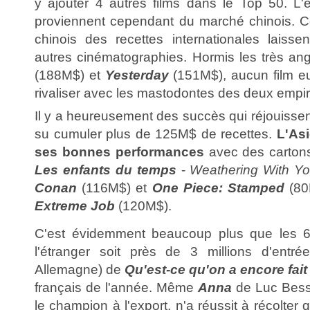
y ajouter 4 autres films dans le Top 50. L'e
proviennent cependant du marché chinois. C
chinois des recettes internationales laiss
autres cinématographies. Hormis les très an
(188M$) et
Yesterday
(151M$), aucun film e
rivaliser avec les mastodontes des deux emp
Il y a heureusement des succès qui réjouissen
su cumuler plus de 125M$ de recettes.
L'Asi
ses bonnes performances
avec des carton
Les enfants du temps
-
Weathering With Y
Conan
(116M$) et
One Piece: Stamped
(80
Extreme Job
(120M$).
C'est évidemment beaucoup plus que les 
l'étranger soit près de 3 millions d'entré
Allemagne) de
Qu'est-ce qu'on a encore fai
français de l'année. Même
Anna
de Luc Besso
le champion à l'export, n'a réussit à récolter