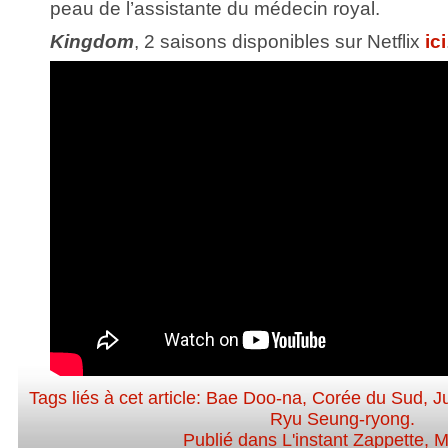
peau de l’assistante du médecin royal.
Kingdom
, 2 saisons disponibles sur Netflix
ici
Tags liés à cet article:
Bae Doo-na
,
Corée du Sud
,
J
Ryu Seung-ryong
.
Publié dans
L'instant Zappette
,
M