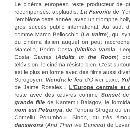
Le cinéma européen reste producteur de gra
récompensés, applaudis.
La Favorite
de Yór
l'emblème cette année, avec un triomphe holl
gros succès public international. Au sud, 
comme Marco Bellocchio (
Le traître
), qui s
du cinéma italien auquel on peut raccroch
Marcello, Pedro Costa (
Vitalina Varela
, Leo
Costa Gavras (
Adults in the Room
) pr
télévision, le cinéma résiste bien. C'est surtou
est le plus en forme avec des films aussi dive
Sorogoyen,
Viendra le feu
d'Oliver Laxe,
Yul
de Jaime Rosales...
L'Europe centrale et d
reste avec des œuvres comme
Sunset
de 
grande fille
de Kantemir Balagov, le formid
nom est Petrunya
, de Tenona Strugar ou e
Corneliu Porumboiu. Sinon, du très ém
danserons
(
And Then we Danced
) de Levan