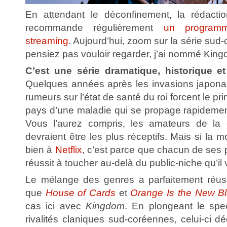
En attendant le déconfinement, la rédactio
recommande régulièrement
un program
streaming
. Aujourd’hui, zoom sur la série su
pensiez pas vouloir regarder, j’ai nommé King
C’est une série dramatique, historique et 
Quelques années après les invasions japona
rumeurs sur l’état de santé du roi forcent le pri
pays d’une maladie qui se propage rapidement.
Vous l’aurez compris, les amateurs de la 
devraient être les plus réceptifs. Mais si la mo
bien à
Netflix
, c’est parce que chacun de ses
réussit à toucher au-delà du public-niche qu’il
Le mélange des genres a parfaitement réuss
que
House of Cards
et
Orange Is the New B
cas ici avec
Kingdom
. En plongeant le spe
rivalités claniques sud-coréennes, celui-ci 