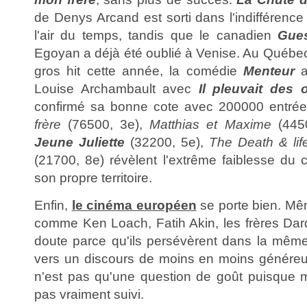
de Denys Arcand est sorti dans l'indifférenc
l'air du temps, tandis que le canadien
Gues
Egoyan a déjà été oublié à Venise. Au Québec,
gros hit cette année, la comédie
Menteur
a
Louise Archambault avec
Il pleuvait des 
confirmé sa bonne cote avec 200000 entré
frère
(76500, 3e),
Matthias et Maxime
(4450
Jeune Juliette
(32200, 5e),
The Death & lif
(21700, 8e) révèlent l'extrême faiblesse du
son propre territoire.
Enfin,
le cinéma européen
se porte bien. Mê
comme Ken Loach, Fatih Akin, les frères Da
doute parce qu'ils persévèrent dans la même 
vers un discours de moins en moins généreu
n'est pas qu'une question de goût puisque 
pas vraiment suivi.