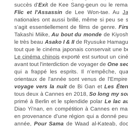
succès d'
Exi
t de Kee Sang-geun ou le rem
Flic et l'Assassin
de Lee Won-tae. Au
J
nationales ont aussi brillé, même si peu se so
s'agit essentiellement de films de genre.
Fir
Takashi Miike,
Au bout du monde
de Kiyosh
le très beau
Asako I & II
de Ryusuke Hamaguc
tout que le cinéma japonais conservait une bel
Le cinéma chinois
exporté est surtout un ciné
avant tout l'interdiction de voyager de
One se
qui a frappé les esprits. Il n'empêche, qu
orientaux de l'année sont venus de l'Empire
voyage vers la nuit
de Bi Gan et
Les Éter
tous deux à Cannes en 2018,
So long my so
primé à Berlin et le splendide polar
Le lac a
Diao Yi'nan, en compétition à Cannes en ma
en provenance d'une région qui a donné peu 
année,
Pour Sama
de Waad al-Kateab, docu