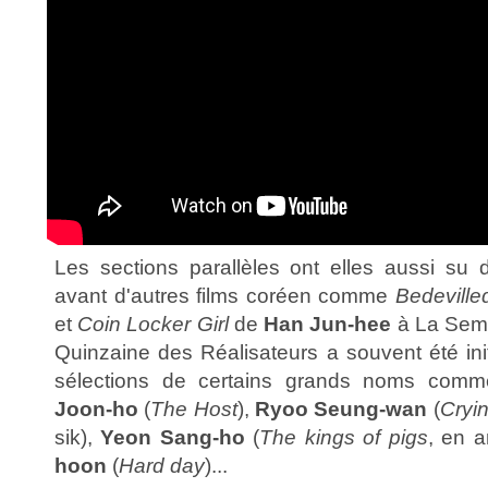
Les sections parallèles ont elles aussi su 
avant d'autres films coréen comme
Bedeville
et
Coin Locker Girl
de
Han Jun-hee
à La Sema
Quinzaine des Réalisateurs a souvent été ini
sélections de certains grands noms co
Joon-ho
(
The Host
),
Ryoo Seung-wan
(
Cryin
sik),
Yeon Sang-ho
(
The kings of pigs
, en a
hoon
(
Hard day
)...