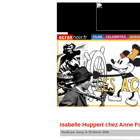
FILMS
CELEBRITES
DOSSI
Isabelle Huppert chez Anne Fo
Posté par vincy, le 15 février 2018