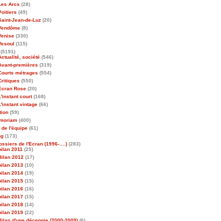
Les Arcs
(28)
Poitiers
(49)
Saint-Jean-de-Luz
(20)
Vendôme
(8)
Venise
(330)
Vesoul
(115)
(5191)
Actualité, société
(546)
Avant-premières
(319)
Courts métrages
(554)
Critiques
(550)
Ecran Rose
(20)
L'instant court
(168)
L'instant vintage
(66)
tion
(59)
emoriam
(400)
 de l'équipe
(61)
og
(173)
ossiers de l'Ecran (1996-….)
(283)
bilan 2011
(25)
Bilan 2012
(17)
bilan 2013
(10)
bilan 2014
(19)
bilan 2015
(15)
bilan 2016
(16)
bilan 2017
(15)
bilan 2018
(14)
bilan 2019
(22)
Bilan d'une décennie (2000-2009)
(6)