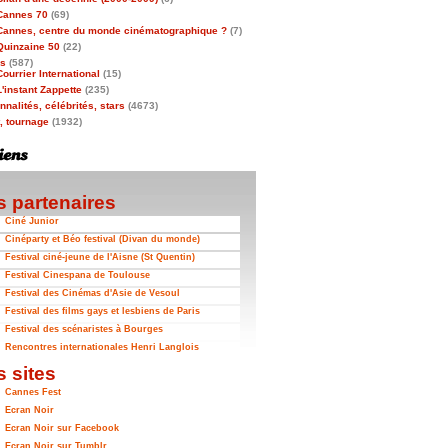
Cannes 70
(69)
Cannes, centre du monde cinématographique ?
(7)
Quinzaine 50
(22)
as
(587)
Courrier International
(15)
L'instant Zappette
(235)
nalités, célébrités, stars
(4673)
t, tournage
(1932)
 partenaires
Ciné Junior
Cinéparty et Béo festival (Divan du monde)
Festival ciné-jeune de l'Aisne (St Quentin)
Festival Cinespana de Toulouse
Festival des Cinémas d'Asie de Vesoul
Festival des films gays et lesbiens de Paris
Festival des scénaristes à Bourges
Rencontres internationales Henri Langlois
 sites
Cannes Fest
Ecran Noir
Ecran Noir sur Facebook
Ecran Noir sur Tumblr