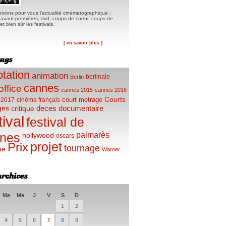
ivons pour vous l'actualité cinématographique :
, avant-premières, dvd, coups de coeur, coups de
t bien sûr les festivals.
[ en savoir plus ]
tation
animation
berlinale
Berlin
cannes
office
cannes 2015
cannes 2016
Courts
court metrage
 2017
cinéma français
ges
deces
documentaire
critique
tival
festival de
palmarès
nes
hollywood
oscars
projet
Prix
tournage
ue
Warner
Ma
Me
J
V
S
D
1
2
4
5
6
7
8
9