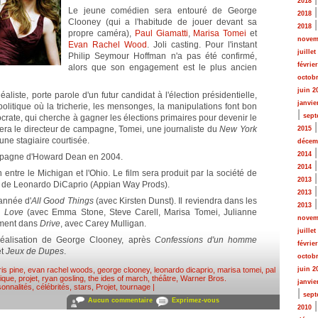
2018
Le jeune comédien sera entouré de George
2018
Clooney (qui a l'habitude de jouer devant sa
2018
propre caméra),
Paul Giamatti
,
Marisa Tomei
et
novem
Evan Rachel Wood
. Joli casting. Pour l'instant
juillet
Philip Seymour Hoffman n'a pas été confirmé,
févrie
alors que son engagement est le plus ancien
octobr
juin 2
aliste, porte parole d'un futur candidat à l'élection présidentielle,
janvie
politique où la tricherie, les mensonges, la manipulations font bon
|
sept
crate, qui cherche à gagner les élections primaires pour devenir le
tera le directeur de campagne, Tomei, une journaliste du
New York
2015
une stagiaire courtisée.
décem
2014
campagne d'Howard Dean en 2004.
2014
entre le Michigan et l'Ohio. Le film sera produit par la société de
2013
e de Leonardo DiCaprio (Appian Way Prods).
2013
'année d'
All Good Things
(avec Kirsten Dunst). Il reviendra dans les
2013
, Love
(avec Emma Stone, Steve Carell, Marisa Tomei, Julianne
novem
ement dans
Drive
, avec Carey Mulligan.
juillet
réalisation de George Clooney, après
Confessions d'un homme
févrie
t
Jeux de Dupes
.
octobr
ris pine
,
evan rachel woods
,
george clooney
,
leonardo dicaprio
,
marisa tomei
,
pal
juin 2
tique
,
projet
,
ryan gosling
,
the ides of march
,
théâtre
,
Warner Bros
.
janvie
onnalités, célébrités, stars
,
Projet, tournage
|
|
sept
Aucun commentaire
Exprimez-vous
2010