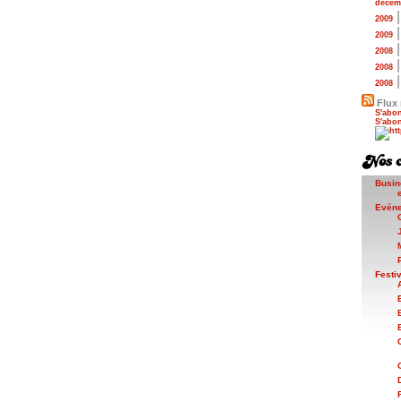
décem
2009
2009
2008
2008
2008
Flux 
S'abon
S'abon
Busin
Evén
Festi