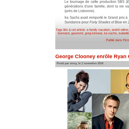
Le tournage de cette production SBS (
E
générations d'une famille, dont la vie va 
(près de Lisbonne).
Ira Sachs avait remporté le Grand prix à
Sundance pour
Forty Shades of Blue
en 
Tags liés à cet article:
a family vacation
,
andré wilms
bonnard
,
gaumont
,
greg kinnear
,
ira sachs
,
isabell
Publié dans
Pers
George Clooney enrôle Ryan G
Posté par vincy, le 1 novembre 2010