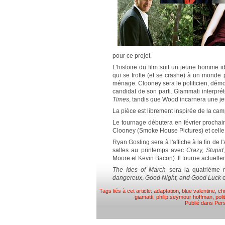
pour ce projet.
L'histoire du film suit un jeune homme idé
qui se frotte (et se crashe) à un monde 
ménage. Clooney sera le politicien, démo
candidat de son parti. Giammati interpré
Times
, tandis que Wood incarnera une je
La pièce est librement inspirée de la 
Le tournage débutera en février prochain 
Clooney (Smoke House Pictures) et cell
Ryan Gosling sera à l'affiche à la fin de l
salles au printemps avec
Crazy, Stupid
Moore et Kevin Bacon). Il tourne actuell
The Ides of March
sera la quatrième 
dangereux
,
Good Night, and Good Luck
e
Tags liés à cet article:
adaptation
,
blue valentine
,
ch
giamatti
,
philip seymour hoffman
,
poli
Publié dans
Pers