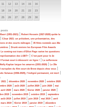
11
12
13
14
15
16
18
19
20
21
22
23
25
26
27
28
29
30
 posts
|
Bacri (1951-2021)
Robert Hossein (1927-2020) quitte la
|
César 2021: un président, une présentatrice, des
|
tions et des courts métrages
35 films nommés aux 26e
|
Lumières
Drunk ennivre les European Film Awards
|
Le coming-out trans d’Elliot Page ravive les questions
|
 représentation des LGBT+
C’est parti pour le 2e
|
al Format court à découvrir en ligne !
La sulfureuse
|
 Nelly Kaplan largue les amarres (1931-2020)
Le 35e
|
al européen du film court de Brest depuis chez vous
|
do Solanas (1936-2020), l’indigné permanent, est mort
s
|
|
|
r 2021
décembre 2020
novembre 2020
octobre 2020
|
|
|
|
embre 2020
août 2020
juillet 2020
juin 2020
mai
|
|
|
|
|
avril 2020
mars 2020
février 2020
janvier 2020
|
|
|
bre 2019
novembre 2019
octobre 2019
septembre
|
|
|
|
|
août 2019
juillet 2019
juin 2019
mai 2019
avril
|
|
|
|
mars 2019
février 2019
janvier 2019
décembre
|
|
|
|