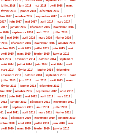
novembre 2018
octobre 2018
septembre 2018
août
|
|
|
|
|
juillet 2018
juin 2018
mai 2018
avril 2018
mars
|
|
|
|
février 2018
janvier 2018
décembre 2017
|
|
|
|
bre 2017
octobre 2017
septembre 2017
août 2017
|
|
|
|
|
 2017
juin 2017
mai 2017
avril 2017
mars 2017
|
|
|
|
r 2017
janvier 2017
décembre 2016
novembre 2016
|
|
|
|
e 2016
septembre 2016
août 2016
juillet 2016
|
|
|
|
|
016
mai 2016
avril 2016
mars 2016
février 2016
|
|
|
r 2016
décembre 2015
novembre 2015
octobre 2015
|
|
|
|
embre 2015
août 2015
juillet 2015
juin 2015
mai
|
|
|
|
|
avril 2015
mars 2015
février 2015
janvier 2015
|
|
|
bre 2014
novembre 2014
octobre 2014
septembre
|
|
|
|
|
août 2014
juillet 2014
juin 2014
mai 2014
avril
|
|
|
|
mars 2014
février 2014
janvier 2014
décembre
|
|
|
|
novembre 2013
octobre 2013
septembre 2013
août
|
|
|
|
|
juillet 2013
juin 2013
mai 2013
avril 2013
mars
|
|
|
|
février 2013
janvier 2013
décembre 2012
|
|
|
|
bre 2012
octobre 2012
septembre 2012
août 2012
|
|
|
|
|
 2012
juin 2012
mai 2012
avril 2012
mars 2012
|
|
|
|
r 2012
janvier 2012
décembre 2011
novembre 2011
|
|
|
|
e 2011
septembre 2011
août 2011
juillet 2011
|
|
|
|
|
011
mai 2011
avril 2011
mars 2011
février 2011
|
|
|
r 2011
décembre 2010
novembre 2010
octobre 2010
|
|
|
|
embre 2010
août 2010
juillet 2010
juin 2010
mai
|
|
|
|
|
avril 2010
mars 2010
février 2010
janvier 2010