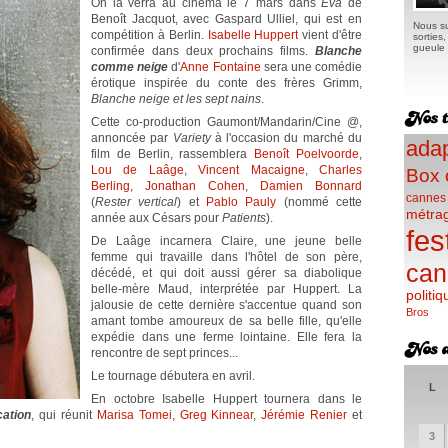
On la verra au cinéma le 7 mars dans
Eva
de
Benoît Jacquot, avec Gaspard Ulliel, qui est en
Nous su
compétition à Berlin.
Isabelle Huppert
vient d'être
sorties
gueule e
confirmée dans deux prochains films.
Blanche
comme neige
d'
Anne Fontaine
sera une comédie
érotique inspirée du conte des frères Grimm,
Blanche neige et les sept nains
.
Cette co-production Gaumont/Mandarin/Cine @,
annoncée par
Variety
à l'occasion du marché du
adap
film de Berlin, rassemblera
Benoît Poelvoorde
,
Lou de Laâge
,
Vincent Macaigne
,
Charles
Box 
Berling
,
Jonathan Cohen
,
Damien Bonnard
cannes
(
Rester vertical
) et
Pablo Pauly
(nommé cette
métra
année aux Césars pour
Patients
).
fes
De Laâge incarnera Claire, une jeune belle
femme qui travaille dans l'hôtel de son père,
can
décédé, et qui doit aussi gérer sa diabolique
belle-mère Maud, interprétée par Huppert. La
politiq
jalousie de cette dernière s'accentue quand son
Bros
amant tombe amoureux de sa belle fille, qu'elle
expédie dans une ferme lointaine. Elle fera la
rencontre de sept princes...
Le tournage débutera en avril.
L
En octobre Isabelle Huppert tournera dans le
ation
, qui réunit
Marisa Tomei
,
Greg Kinnear
,
Jérémie Renier
et
3