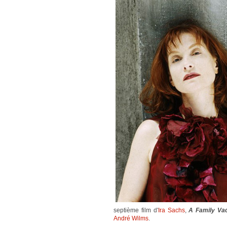
septième film d'
Ira Sachs
,
A Family Vac
André Wilms
.