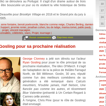
lle
) se déroulera au Portugal. Il s'agit d'un drame autour de trois
10
être bousculée un jour où ils visitent la ville historique de Sintra
17
 Deauville pour
Brooklyn Village
en 2016 et le Grand prix du jury à
24
2005.
31
,
anne fontaine
,
benoit poelvoorde
,
blanche comme neige
,
Charles Berling
,
damien
e huppert
,
jeremie renier
,
jonathan cohen
,
lou de laâge
,
marisa tomei
,
pablo pauly
,
projet
,
vincent macaigne
.
Derniers
onnalités, célébrités, stars
,
Projet, tournage
|
Adieu 
Aucun commentaire
Exprimez-vous
scène
révéla
osling pour sa prochaine réalisation
prix 
2020
sur la
George Clonney
a jeté son dévolu sur l'acteur
festiv
Ryan Gosling
pour jouer le rôle principal de sa
pirate
prochaine réalisation,
The Ides Of March
. Il s'agit
festiv
de l'adaptation de la la pièce de théâtre Farragut
Fernan
North, de Bill Willimon. Goslin, 30 ans, réputé
Archive
comme l'un des meilleurs comédiens de sa
janvie
génération a été remarqué dans
Calculs
|
meurtriers, N'oublie jamais, Half Nelson, Une
sept
fiancée pas comme les autres
, et récemment
2020
Blue Valentine
(présenté à Un Certain Regard à
décem
Cannes cette année).
2019
À l'origine, Chris Pine (pour le rôle de Gosling)
2019
était envisagé.