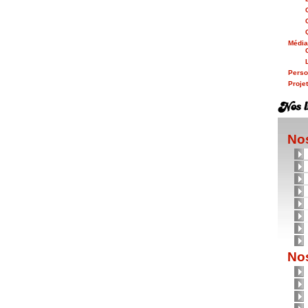
Médi
Person
Proje
Nos
Nos