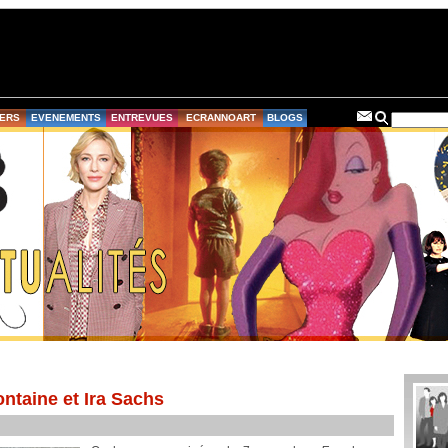
ERS
EVENEMENTS
ENTREVUES
ECRANNOART
BLOGS
ntaine et Ira Sachs