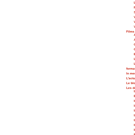
Films
forma
In m
L'actu
Le bl
Les d