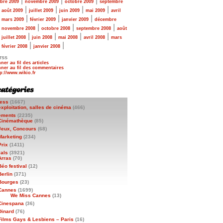
|
|
|
bre 2009
novembre 2009
octobre 2009
septembre
|
|
|
|
|
août 2009
juillet 2009
juin 2009
mai 2009
avril
|
|
|
|
mars 2009
février 2009
janvier 2009
décembre
|
|
|
|
novembre 2008
octobre 2008
septembre 2008
août
|
|
|
|
|
juillet 2008
juin 2008
mai 2008
avril 2008
mars
|
|
|
février 2008
janvier 2008
rss
ner au fil des articles
ner au fil des commentaires
ess
(1667)
exploitation, salles de cinéma
(466)
ements
(2235)
Cinémathèque
(85)
Jeux, Concours
(68)
Marketing
(234)
Prix
(1411)
vals
(3921)
Arras
(70)
Béo festival
(12)
Berlin
(371)
Bourges
(23)
Cannes
(1699)
We Miss Cannes
(13)
Cinespana
(36)
Dinard
(76)
Films Gays & Lesbiens – Paris
(16)